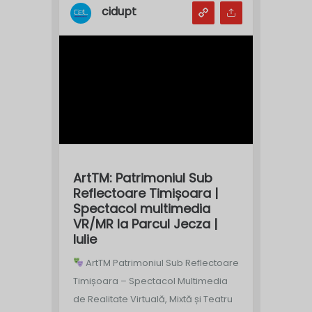
cidupt
ArtTM: Patrimoniul Sub
Reflectoare Timișoara |
Spectacol multimedia
VR/MR la Parcul Jecza |
Iulie
ArtTM Patrimoniul Sub Reflectoare
Timișoara – Spectacol Multimedia
de Realitate Virtuală, Mixtă și Teatru