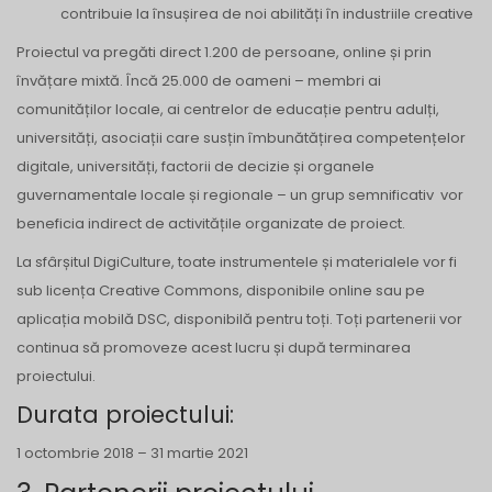
contribuie la însușirea de noi abilități în industriile creative
Proiectul va pregăti direct 1.200 de persoane, online și prin
învățare mixtă. Încă 25.000 de oameni – membri ai
comunităților locale, ai centrelor de educație pentru adulți,
universități, asociații care susțin îmbunătățirea competențelor
digitale, universități, factorii de decizie și organele
guvernamentale locale și regionale – un grup semnificativ vor
beneficia indirect de activitățile organizate de proiect.
La sfârșitul DigiCulture, toate instrumentele și materialele vor fi
sub licența Creative Commons, disponibile online sau pe
aplicația mobilă DSC, disponibilă pentru toți. Toți partenerii vor
continua să promoveze acest lucru și după terminarea
proiectului.
Durata proiectului:
1 octombrie 2018 – 31 martie 2021