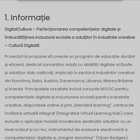
1. Informație
DigitalCulture – Perfecționarea competențelor digitale și
îmbunătățirea incluziunii sociale a adulților în
industriile creative
– Cultură Digitală
Proiectul își propune să creeze un program de educație durabil
și eficient, dedicat cursanților adulți cu abilități digitale scăzute
și adulților slab calificați, implicați în sectorul industriilor creative
din România, Italia, Austria, Danemarca, Lituania, Marea Britanie
și Irlanda. Principalele rezultate includ cursurile MOOC pentru
competențele digitale și incluziunea socială pentru industriile
creative, disponibile online și prin „blended learning”, centrul de
învățare virtuală integrat (Integrated Virtual Learning Hub) care
include o aplicație mobilă inovatoare destinate adulților cu un
nivel scăzut și cu risc, instrumentul de evaluare electronică a
competențelor digitale și „Insigne deschise” (Open Badges)