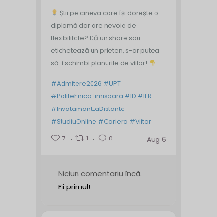
Știi pe cineva care își dorește o
diplomă dar are nevoie de
flexibilitate? Dă un share sau
etichetează un prieten, s-ar putea
să-i schimbi planurile de viitor!
#Admitere2026
#UPT
#PolitehnicaTimisoara
#ID
#IFR
#InvatamantLaDistanta
#StudiuOnline
#Cariera
#Viitor
7
1
0
Aug 6
Niciun comentariu încă.
Fii primul!