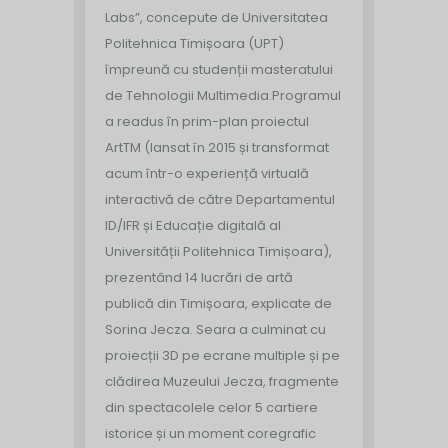
Labs”, concepute de Universitatea
Politehnica Timișoara (UPT)
împreună cu studenții masteratului
de Tehnologii Multimedia.
Programul
a readus în prim-plan proiectul
ArtTM (lansat în 2015 și transformat
acum într-o experiență virtuală
interactivă de către Departamentul
ID/IFR și Educație digitală al
Universității Politehnica Timișoara),
prezentând 14 lucrări de artă
publică din Timișoara, explicate de
Sorina Jecza. Seara a culminat cu
proiecții 3D pe ecrane multiple și pe
clădirea Muzeului Jecza, fragmente
din spectacolele celor 5 cartiere
istorice și un moment coregrafic