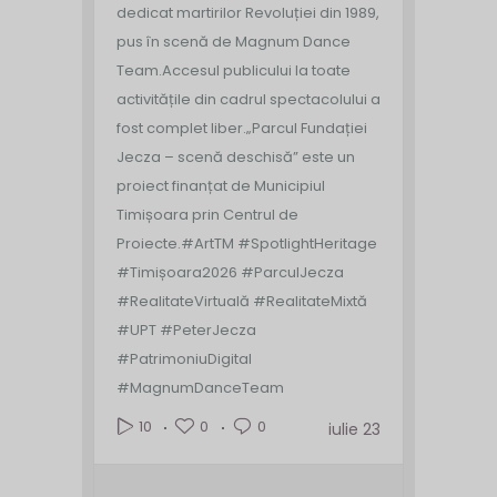
dedicat martirilor Revoluției din 1989,
pus în scenă de Magnum Dance
Team.
Accesul publicului la toate
activitățile din cadrul spectacolului a
fost complet liber.
„Parcul Fundației
Jecza – scenă deschisă” este un
proiect finanțat de Municipiul
Timișoara prin Centrul de
Proiecte.
#ArtTM #SpotlightHeritage
#Timișoara2026 #ParculJecza
#RealitateVirtuală #RealitateMixtă
#UPT #PeterJecza
#PatrimoniuDigital
#MagnumDanceTeam
0
0
10
iulie 23