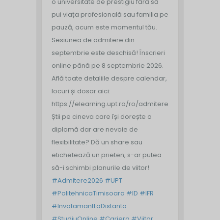
o universitate de prestigiu fără să
pui viața profesională sau familia pe
pauză, acum este momentul tău.
Sesiunea de admitere din
septembrie este deschisă!
Înscrieri
online până pe 8 septembrie 2026.
Află toate detaliile despre calendar,
locuri și dosar aici:
https://elearning.upt.ro/ro/admitere/
Știi pe cineva care își dorește o
diplomă dar are nevoie de
flexibilitate? Dă un share sau
etichetează un prieten, s-ar putea
să-i schimbi planurile de viitor!
#Admitere2026
#UPT
#PolitehnicaTimisoara
#ID
#IFR
#InvatamantLaDistanta
#StudiuOnline
#Cariera
#Viitor