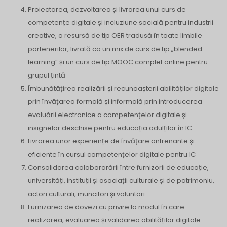
Proiectarea, dezvoltarea și livrarea unui curs de
competențe digitale și incluziune socială pentru industrii
creative, o resursă de tip OER tradusă în toate limbile
partenerilor, livrată ca un mix de curs de tip „blended
learning” și un curs de tip MOOC complet online pentru
grupul țintă
Îmbunătățirea realizării și recunoașterii abilităților digitale
prin învățarea formală și informală prin introducerea
evaluării electronice a competențelor digitale și
insignelor deschise pentru educația adulților în IC
Livrarea unor experiențe de învățare antrenante și
eficiente în cursul competențelor digitale pentru IC
Consolidarea colaborarării între furnizorii de educație,
universități, instituții și asociații culturale și de patrimoniu,
actori culturali, muncitori și voluntari
Furnizarea de dovezi cu privire la modul în care
realizarea, evaluarea și validarea abilităților digitale