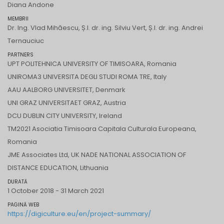
Diana Andone
MEMBRII
Dr. Ing. Vlad Mihăescu, Ș.l. dr. ing. Silviu Vert, Ș.l. dr. ing. Andrei
Ternauciuc
PARTNERS
UPT POLITEHNICA UNIVERSITY OF TIMISOARA, Romania
UNIROMA3 UNIVERSITA DEGLI STUDI ROMA TRE, Italy
AAU AALBORG UNIVERSITET, Denmark
UNI GRAZ UNIVERSITAET GRAZ, Austria
DCU DUBLIN CITY UNIVERSITY, Ireland
TM2021 Asociatia Timisoara Capitala Culturala Europeana,
Romania
JME Associates Ltd, UK NADE NATIONAL ASSOCIATION OF
DISTANCE EDUCATION, Lithuania
DURATĂ
1 October 2018 - 31 March 2021
PAGINĂ WEB
https://digiculture.eu/en/project-summary/