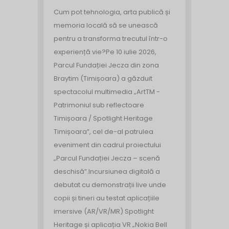
Cum pot tehnologia, arta publică și
memoria locală să se unească
pentru a transforma trecutul într-o
experiență vie?
Pe 10 iulie 2026,
Parcul Fundației Jecza din zona
Braytim (Timișoara) a găzduit
spectacolul multimedia „ArtTM -
Patrimoniul sub reflectoare
Timișoara / Spotlight Heritage
Timișoara”, cel de-al patrulea
eveniment din cadrul proiectului
„Parcul Fundației Jecza – scenă
deschisă”.
Incursiunea digitală a
debutat cu demonstrații live unde
copii și tineri au testat aplicațiile
imersive (AR/VR/MR) Spotlight
Heritage și aplicația VR „Nokia Bell