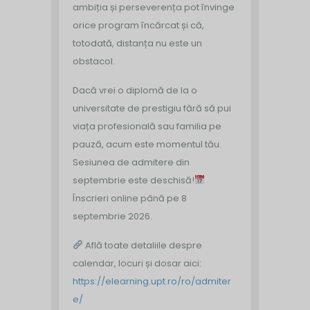
ambiția și perseverența pot învinge
orice program încărcat și că,
totodată, distanța nu este un
obstacol.
Dacă vrei o diplomă de la o
universitate de prestigiu fără să pui
viața profesională sau familia pe
pauză, acum este momentul tău.
Sesiunea de admitere din
septembrie este deschisă!
Înscrieri online până pe 8
septembrie 2026.
Află toate detaliile despre
calendar, locuri și dosar aici:
https://elearning.upt.ro/ro/admiter
e/