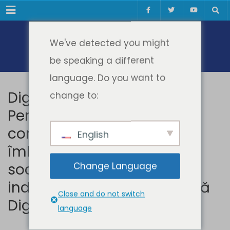
Meniul
We've detected you might
be speaking a different
language. Do you want to
Digital Culture –
change to:
Perfecționarea
competențelor digitale și
English
îmbunătățirea incluziunii
sociale a adulților în
Change Language
industriile creative – Cultură
Close and do not switch
Digitală
language