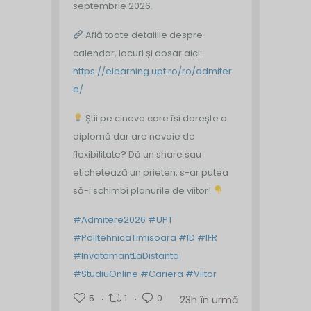
septembrie 2026.
Află toate detaliile despre
calendar, locuri și dosar aici:
https://elearning.upt.ro/ro/admiter
e/
Știi pe cineva care își dorește o
diplomă dar are nevoie de
flexibilitate? Dă un share sau
etichetează un prieten, s-ar putea
să-i schimbi planurile de viitor!
#Admitere2026
#UPT
#PolitehnicaTimisoara
#ID
#IFR
#InvatamantLaDistanta
#StudiuOnline
#Cariera
#Viitor
5
1
0
23h în urmă