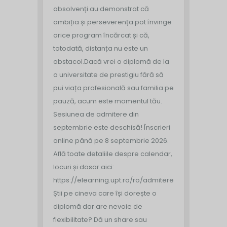
absolvenți au demonstrat că
ambiția și perseverența pot învinge
orice program încărcat și că,
totodată, distanța nu este un
obstacol.
Dacă vrei o diplomă de la
o universitate de prestigiu fără să
pui viața profesională sau familia pe
pauză, acum este momentul tău.
Sesiunea de admitere din
septembrie este deschisă!
Înscrieri
online până pe 8 septembrie 2026.
Află toate detaliile despre calendar,
locuri și dosar aici:
https://elearning.upt.ro/ro/admitere/
Știi pe cineva care își dorește o
diplomă dar are nevoie de
flexibilitate? Dă un share sau