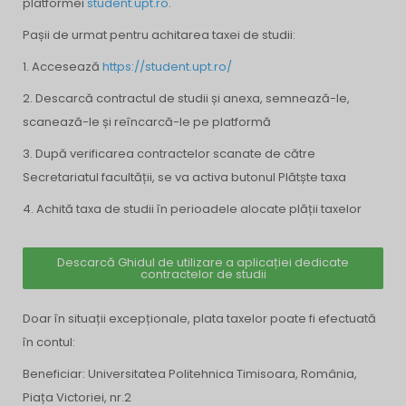
platformei
student.upt.ro
.
Pașii de urmat pentru achitarea taxei de studii:
1. Accesează
https://student.upt.ro/
2. Descarcă contractul de studii și anexa, semnează-le,
scanează-le și reîncarcă-le pe platformă
3. După verificarea contractelor scanate de către
Secretariatul facultății, se va activa butonul Plătște taxa
4. Achită taxa de studii în perioadele alocate plății taxelor
Descarcă Ghidul de utilizare a aplicației dedicate
contractelor de studii
Doar în situații excepționale, plata taxelor poate fi efectuată
în contul:
Beneficiar: Universitatea Politehnica Timisoara, România,
Piața Victoriei, nr.2