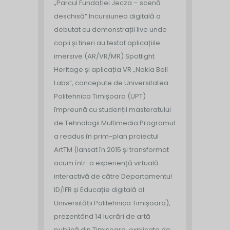
„Parcul Fundației Jecza – scenă
deschisă”.
Incursiunea digitală a
debutat cu demonstrații live unde
copii și tineri au testat aplicațiile
imersive (AR/VR/MR) Spotlight
Heritage și aplicația VR „Nokia Bell
Labs”, concepute de Universitatea
Politehnica Timișoara (UPT)
împreună cu studenții masteratului
de Tehnologii Multimedia.
Programul
a readus în prim-plan proiectul
ArtTM (lansat în 2015 și transformat
acum într-o experiență virtuală
interactivă de către Departamentul
ID/IFR și Educație digitală al
Universității Politehnica Timișoara),
prezentând 14 lucrări de artă
publică din Timișoara, explicate de