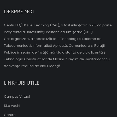
DESPRE NOI
Centrul ID/IFR și e-Learning (CeL), a fost înființat în 1998, ca parte
integrantă a Universităţii Politehnica Timişoara (UPT).
CeL organizeaza specializările – Tehnologii si Sisteme de
Telecomunicatii, Informatică Aplicată, Comunicare și Relații
Publice în regim de învăţământ la distanță de ciclu licenţă și
Tehnologia Construcțiilor de Mașini în regim de învățământ cu
frecvență redusă de ciclu licenţă.
LINK-URI UTILE
Campus Virtual
Site vechi
Centre