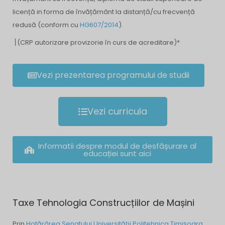
licență in forma de învățământ la distanță/cu frecvență
redusă (conform cu
HG607/2014
).
\
(CRP autorizare provizorie în curs de acreditare)*
Vezi prezentarea programului de studii
Vezi curricula
Informatii despre modul de desfășurare al
educației sunt aici
Taxe Tehnologia Construcțiilor de Mașini
Prin
Hotărârea Senatului Universității Politehnica Timișoara