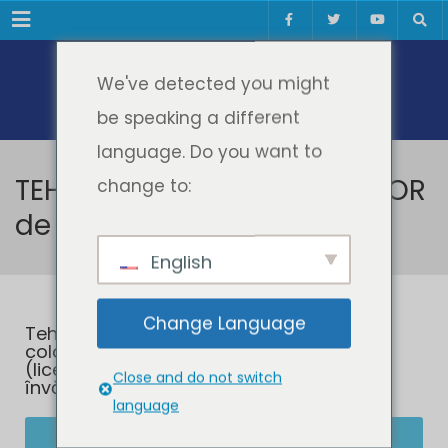
Meniul
We've detected you might
be speaking a different
language. Do you want to
TEHNOLOGIA CONSTRUCȚIILOR
change to:
de MAȘINI
English
Change Language
Tehnologia Construcțiilor de Mașini – în
colaborare cu Facultatea de Mecanică
(licență - ingineri - 4 ani de studiu) -
Close and do not switch
învățământ cu frecvență redusă
language
ADMITERE Tehnologia Construcțiilor de Mașini