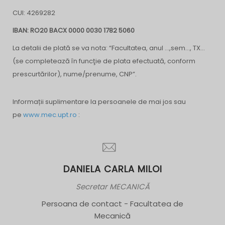
CUI: 4269282
IBAN: RO20 BACX 0000 0030 1782 5060
La detalii de plată se va nota: “Facultatea, anul …,sem…, TX…
(se completează în funcţie de plata efectuată, conform
prescurtărilor), nume/prenume, CNP”.
Informații suplimentare la persoanele de mai jos sau
pe
www.mec.upt.ro
:
DANIELA CARLA MILOI
Secretar MECANICĂ
Persoana de contact - Facultatea de
Mecanică