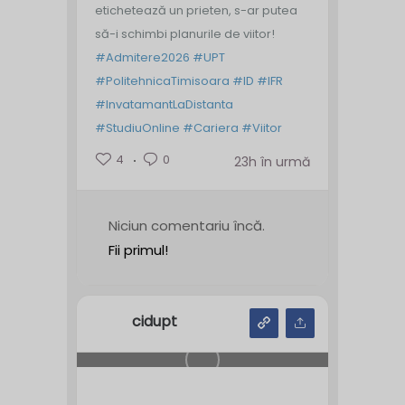
etichetează un prieten, s-ar putea
să-i schimbi planurile de viitor!
#Admitere2026
#UPT
#PolitehnicaTimisoara
#ID
#IFR
#InvatamantLaDistanta
#StudiuOnline
#Cariera
#Viitor
4
0
23h în urmă
Niciun comentariu încă.
Fii primul!
cidupt