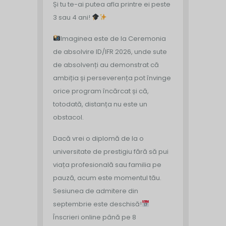
Și tu te-ai putea afla printre ei peste
3 sau 4 ani!
Imaginea este de la Ceremonia
de absolvire ID/IFR 2026, unde sute
de absolvenți au demonstrat că
ambiția și perseverența pot învinge
orice program încărcat și că,
totodată, distanța nu este un
obstacol.
Dacă vrei o diplomă de la o
universitate de prestigiu fără să pui
viața profesională sau familia pe
pauză, acum este momentul tău.
Sesiunea de admitere din
septembrie este deschisă!
Înscrieri online până pe 8