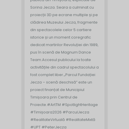
Sorina Jecza. Seara a culminat cu
proiecții 3D pe ecrane multiple și pe
clădirea Muzeului Jecza, fragmente
din spectacolele celor 5 cartiere
istorice și un moment coregrafic
dedicat martirilor Revoluției din 1989,
pus în scenă de Magnum Dance
Team.
Accesul publicului la toate
activitățile din cadrul spectacolului a
fost complet liber.
„Parcul Fundației
Jecza – scenă deschisă” este un
proiect finanțat de Municipiul
Timișoara prin Centrul de
Proiecte.
#ArtTM #SpotlightHeritage
#Timișoara2026 #ParculJecza
#RealitateVirtuală #RealitateMixtă
#UPT #PeterJecza