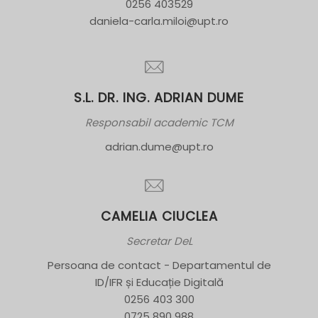
0256 403529
daniela-carla.miloi@upt.ro
S.L. DR. ING. ADRIAN DUME
Responsabil academic TCM
adrian.dume@upt.ro
CAMELIA CIUCLEA
Secretar DeL
Persoana de contact - Departamentul de
ID/IFR și Educație Digitală
0256 403 300
0725 890 988