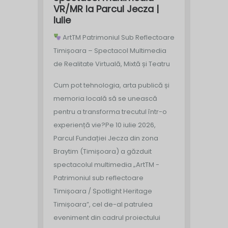
VR/MR la Parcul Jecza |
Iulie
ArtTM Patrimoniul Sub Reflectoare
Timișoara – Spectacol Multimedia
de Realitate Virtuală, Mixtă și Teatru
Cum pot tehnologia, arta publică și
memoria locală să se unească
pentru a transforma trecutul într-o
experiență vie?
Pe 10 iulie 2026,
Parcul Fundației Jecza din zona
Braytim (Timișoara) a găzduit
spectacolul multimedia „ArtTM -
Patrimoniul sub reflectoare
Timișoara / Spotlight Heritage
Timișoara”, cel de-al patrulea
eveniment din cadrul proiectului