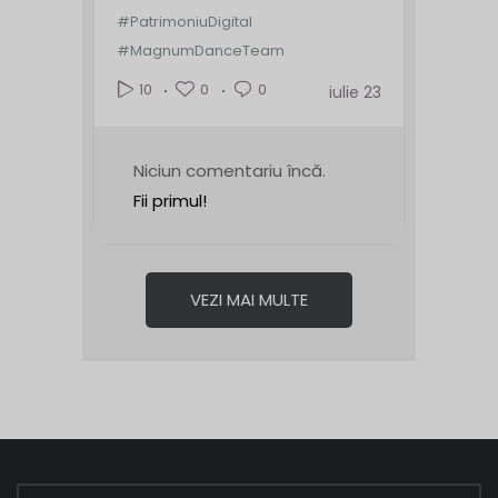
#PatrimoniuDigital
#MagnumDanceTeam
0
0
10
iulie 23
Niciun comentariu încă.
Fii primul!
VEZI MAI MULTE