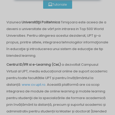
Tutoriale
Viziunea
Universităţii Politehnica
Timişoara este aceea de a
deveni o universitate de vârf prin intrarea in Top 500 World
Universities. Pentru atingerea acestui deziderat, UPT şi-a
propus, printre altele, integrarea tehnologiilor informaţionale
în educaţie şi introducerea unui sistem de educaţie de tip
blended learning.
Centrul ID/IFR si e-Learning (CeL)
a dezvoltat Campusul
Virtual al UPT, mediu educațional online de suport academic
pentru toate facultătile UPT și pentru învățământul la
distanță:
www.cv.upt.ro
. Această platformă are ca scop
integrarea de module de online learning şi mobile learning
pentru studenţii de la specializările de formare academică
prin învățământ la distanță, precum şi suportul academic și
administrativ pentru studenții la Master și doctorat (blended