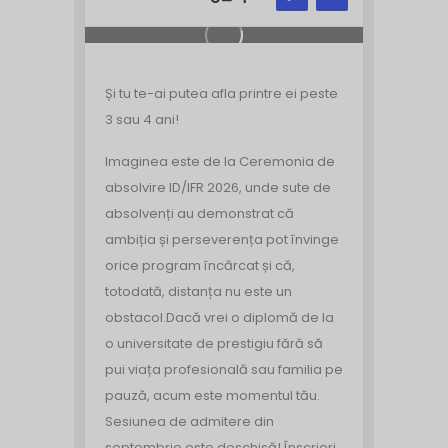
Și tu te-ai putea afla printre ei peste
3 sau 4 ani!
Imaginea este de la Ceremonia de
absolvire ID/IFR 2026, unde sute de
absolvenți au demonstrat că
ambiția și perseverența pot învinge
orice program încărcat și că,
totodată, distanța nu este un
obstacol.
Dacă vrei o diplomă de la
o universitate de prestigiu fără să
pui viața profesională sau familia pe
pauză, acum este momentul tău.
Sesiunea de admitere din
septembrie este deschisă!
Înscrieri