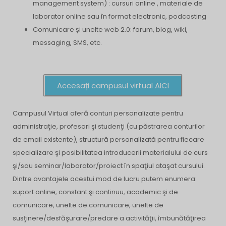
management system) : cursuri online , materiale de
laborator online sau în format electronic, podcasting
Comunicare și unelte web 2.0: forum, blog, wiki,
messaging, SMS, etc.
Accesați campusul virtual AICI
Campusul Virtual oferă conturi personalizate pentru
administraţie, profesori şi studenţi (cu păstrarea conturilor
de email existente), structură personalizată pentru fiecare
specializare şi posibilitatea introducerii materialului de curs
şi/sau seminar/laborator/proiect în spaţiul ataşat cursului.
Dintre avantajele acestui mod de lucru putem enumera:
suport online, constant şi continuu, academic şi de
comunicare, unelte de comunicare, unelte de
susţinere/desfăşurare/predare a activităţii, îmbunătăţirea