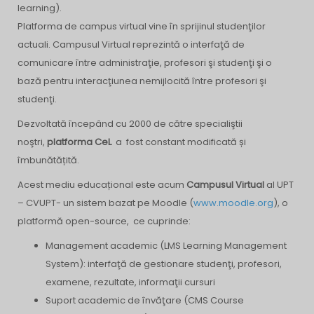
learning).
Platforma de campus virtual vine în sprijinul studenţilor
actuali. Campusul Virtual reprezintă o interfaţă de
comunicare între administraţie, profesori şi studenţi şi o
bază pentru interacţiunea nemijlocită între profesori şi
studenţi.
Dezvoltată începând cu 2000 de către specialiştii
noştri,
platforma CeL
a fost constant modificată și
îmbunătățită.
Acest mediu educațional este acum
Campusul Virtual
al UPT
– CVUPT- un sistem bazat pe Moodle (
www.moodle.org
), o
platformă open-source, ce cuprinde:
Management academic (LMS Learning Management
System): interfaţă de gestionare studenţi, profesori,
examene, rezultate, informaţii cursuri
Suport academic de învăţare (CMS Course