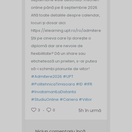
online până pe 8 septembrie 2026.
Află toate detaliile despre calendar,
locuri și dosar aici:
https://elearning.upt.ro/ro/admitere/
Știi pe cineva care își dorește o
diplomă dar are nevoie de
flexibilitate? Dă un share sau
etichetează un prieten, s-ar putea
să-i schimbi planurile de viitor!
#Admitere2026
#UPT
#PolitehnicaTimisoara
#ID
#IFR
#InvatamantLaDistanta
#StudiuOnline
#Cariera
#Viitor
3
0
5h în urmă
Niciun comentariu încă.