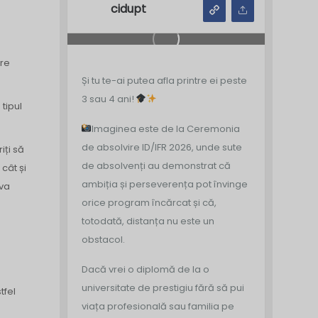
cidupt
are
Și tu te-ai putea afla printre ei peste
3 sau 4 ani!
tipul
Imaginea este de la Ceremonia
de absolvire ID/IFR 2026, unde sute
iți să
de absolvenți au demonstrat că
cât și
ambiția și perseverența pot învinge
 va
orice program încărcat și că,
totodată, distanța nu este un
obstacol.
Dacă vrei o diplomă de la o
universitate de prestigiu fără să pui
tfel
viața profesională sau familia pe