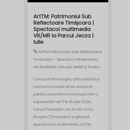
ArtTM: Patrimoniul Sub
Reflectoare Timișoara |
Spectacol multimedia
VR/MR la Parcul Jecza |
Iulie
ArtTM Patrimoniul Sub Reflectoare
Timișoara – Spectacol Multimedia
de Realitate Virtuală, Mixtă și Teatru
Cum pot tehnologia, arta publică și
memoria locală să se unească
pentru a transforma trecutul într-o
experiență vie?
Pe 10 iulie 2026,
Parcul Fundației Jecza din zona
Braytim (Timișoara) a găzduit
spectacolul multimedia „ArtTM -