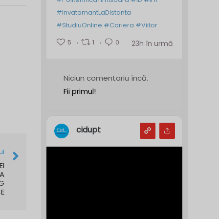
#InvatamantLaDistanta
#StudiuOnline
#Cariera
#Viitor
5
1
0
23h în urmă
Niciun comentariu încă.
Fii primul!
cidupt
ul
EI
CA
NG
CE