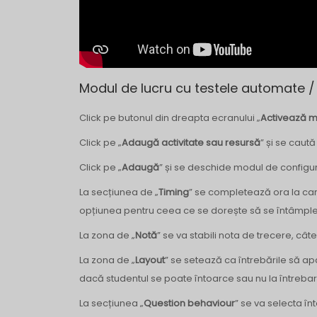
Modul de lucru cu testele automate / 
Click pe butonul din dreapta ecranului „
Activează m
Click pe „
Adaugă activitate sau resursă
” și se caută
Click pe „
Adaugă
” și se deschide modul de configura
La secțiunea de „
Timing
” se completează ora la car
opțiunea pentru ceea ce se dorește să se întâmple o
La zona de „
Notă
” se va stabili nota de trecere, cât
La zona de „
Layout
” se setează ca întrebările să apa
dacă studentul se poate întoarce sau nu la întrebar
La secțiunea „
Question behaviour
” se va selecta î