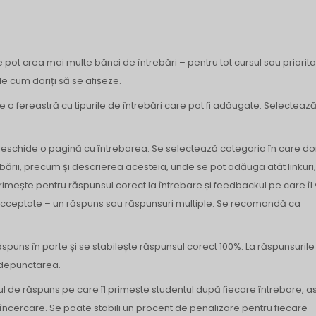
Se pot crea mai multe bănci de întrebări – pentru tot cursul sau priorit
 de cum doriți să se afișeze.
e o fereastră cu tipurile de întrebări care pot fi adăugate. Selectează 
 deschide o pagină cu întrebarea. Se selectează categoria în care dor
rii, precum și descrierea acesteia, unde se pot adăuga atât linkuri, 
primește pentru răspunsul corect la întrebare și feedbackul pe care îl
i acceptate – un răspuns sau răspunsuri multiple. Se recomandă ca
ăspuns în parte și se stabilește răspunsul corect 100%. La răspunsurile
 depunctarea.
pul de răspuns pe care îl primește studentul după fiecare întrebare, as
 încercare. Se poate stabili un procent de penalizare pentru fiecare