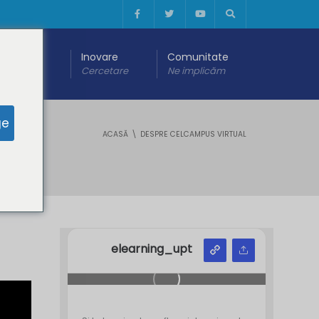
 digitală
Inovare
Comunitate
are
Cercetare
Ne implicăm
ge
ACASĂ
DESPRE CELCAMPUS VIRTUAL
elearning_upt