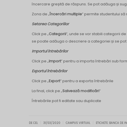
încercare greșită de răspuns. Se pot adăuga și suge
Zona de „
Încercări multiple
” permite studentului să 
Setarea Categoriilor
Click pe „
Categorii
”, unde se vor stabili categorii de
se poate adăuga o descriere a categoriei și se pot
Importul întrebărilor
Click pe „
Import
” pentru a importa întrebări sub for
Exportul întrebărilor
Click pe „
Export
” pentru a exporta întrebările
La final, click pe „
Salvează modificări
”
Întrebările pot fi editate sau duplicate
|
|
|
DE CEL
31/03/2020
CAMPUS VIRTUAL
ETICHETE:
BANCA DE I