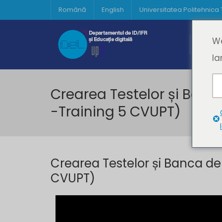
Română
English
Universitatea Politehnica
Acasă
We
Prima 
la
Crearea Testelor și Banca
-Training 5 CVUPT)
Crearea Testelor și Banca de î
CVUPT)