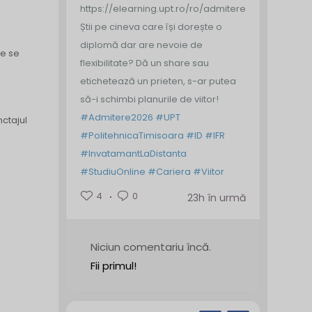
https://elearning.upt.ro/ro/admitere/
Știi pe cineva care își dorește o
diplomă dar are nevoie de
le se
flexibilitate? Dă un share sau
etichetează un prieten, s-ar putea
să-i schimbi planurile de viitor!
#Admitere2026
#UPT
nctajul
#PolitehnicaTimisoara
#ID
#IFR
#InvatamantLaDistanta
#StudiuOnline
#Cariera
#Viitor
4
0
23h în urmă
Niciun comentariu încă.
Fii primul!