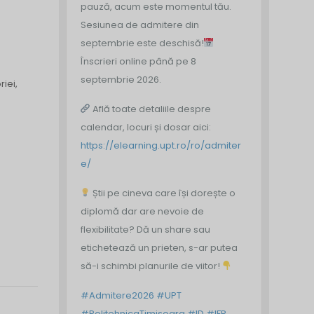
pauză, acum este momentul tău.
Sesiunea de admitere din
septembrie este deschisă!
Înscrieri online până pe 8
septembrie 2026.
riei,
Află toate detaliile despre
calendar, locuri și dosar aici:
https://elearning.upt.ro/ro/admiter
e/
Știi pe cineva care își dorește o
diplomă dar are nevoie de
flexibilitate? Dă un share sau
etichetează un prieten, s-ar putea
să-i schimbi planurile de viitor!
#Admitere2026
#UPT
#PolitehnicaTimisoara
#ID
#IFR