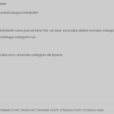
stii.
revină asupra întrebării
 întrebări care pot să intre într-un test, se poate stabili numele catego
 adăuga categorii noi
matul unor anumite categorii de fișiere
NTREBARI CVUPT
,
TESTECVUPT
,
TRAINING CVUPT
,
TUTORIALE CVUPT
,
TUTORIALE VIDEO