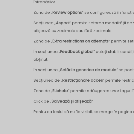
întrebărilor.
Zona de „
Review options
” se configurează în funcție
Secțiunea „
Aspect
” permite setarea modalității de v
afișează cu zecimale sau fără zecimale.
Zona de „
Extra restrictions on attempts
” permite set
În secțiunea „
Feedback global
” puteți stabili condi
obținut.
În secțiunea „
Setările generice de module
” se poat
Secțiunea de „
Restricționare acces
” permite restri
Zona de „
Etichete
” permite adăugarea unor taguri 
Click pe „
Salvează și afișează
”
Pentru ca testul să nu fie vizibil, se merge în pagina