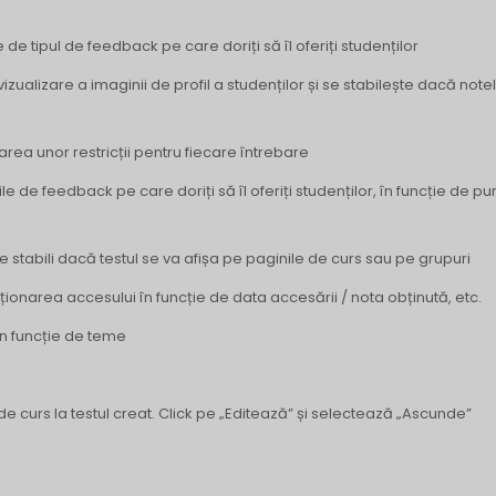
 de tipul de feedback pe care doriți să îl oferiți studenților
izualizare a imaginii de profil a studenților și se stabilește dacă note
area unor restricții pentru fiecare întrebare
țiile de feedback pe care doriți să îl oferiți studenților, în funcție de pu
e stabili dacă testul se va afișa pe paginile de curs sau pe grupuri
cționarea accesului în funcție de data accesării / nota obținută, etc.
în funcție de teme
 de curs la testul creat. Click pe „Editează” și selectează „Ascunde”