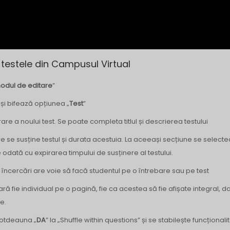
testele din Campusul Virtual
odul de editare
”
 și bifează opțiunea „
Test
”
re a noului test. Se poate completa titlul și descrierea testului
e se susține testul și durata acestuia. La aceeași secțiune se select
dată cu expirarea timpului de susținere al testului.
e încercări are voie să facă studentul pe o întrebare sau pe test
ră fie individual pe o pagină, fie ca acestea să fie afișate integral, da
e.
ntotdeauna „
DA
” la „Shuffle within questions” și se stabilește funcțional