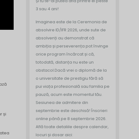
Și tu te-ai putea afla printre ei peste
3 sau 4 ani!
Imaginea este de la Ceremonia de
absolvire ID/IFR 2026, unde sute de
absolvenți au demonstrat că
ambiția și perseverența pot învinge
orice program încărcat și că,
totodată, distanța nu este un
obstacol.
Dacă vrei o diplomă de la
o universitate de prestigiu fără să
ează
pui viața profesională sau familia pe
pauză, acum este momentul tău.
Sesiunea de admitere din
septembrie este deschisă!
Înscrieri
r și
online până pe 8 septembrie 2026.
Află toate detaliile despre calendar,
itatea
locuri și dosar aici: