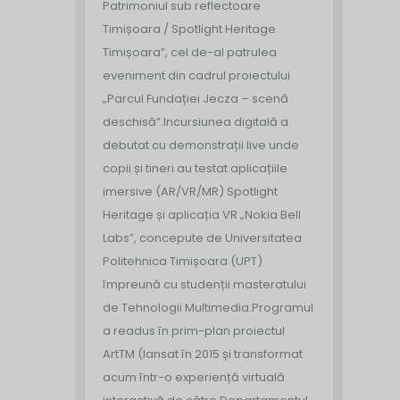
Patrimoniul sub reflectoare
Timișoara / Spotlight Heritage
Timișoara”, cel de-al patrulea
eveniment din cadrul proiectului
„Parcul Fundației Jecza – scenă
deschisă”.
Incursiunea digitală a
debutat cu demonstrații live unde
copii și tineri au testat aplicațiile
imersive (AR/VR/MR) Spotlight
Heritage și aplicația VR „Nokia Bell
Labs”, concepute de Universitatea
Politehnica Timișoara (UPT)
împreună cu studenții masteratului
de Tehnologii Multimedia.
Programul
a readus în prim-plan proiectul
ArtTM (lansat în 2015 și transformat
acum într-o experiență virtuală