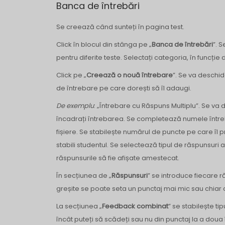
Banca de întrebări
Se creează când sunteți în pagina test.
Click în blocul din stânga pe „
Banca de întrebări
”. 
pentru diferite teste. Selectați categoria, în funcție
Click pe „
Creează o nouă întrebare
”. Se va deschid
de întrebare pe care dorești să îl adaugi.
De exemplu
: „Întrebare cu Răspuns Multiplu”. Se va
încadrați întrebarea. Se completează numele întrebă
fișiere. Se stabilește numărul de puncte pe care îl 
stabili studentul. Se selectează tipul de răspunsur
răspunsurile să fie afișate amestecat.
În secțiunea de „
Răspunsuri
” se introduce fiecare r
greșite se poate seta un punctaj mai mic sau chiar
La secțiunea „
Feedback combinat
” se stabilește ti
încât puteți să scădeți sau nu din punctaj la a doua