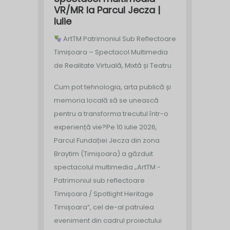
VR/MR la Parcul Jecza |
Iulie
ArtTM Patrimoniul Sub Reflectoare
Timișoara – Spectacol Multimedia
de Realitate Virtuală, Mixtă și Teatru
Cum pot tehnologia, arta publică și
memoria locală să se unească
pentru a transforma trecutul într-o
experiență vie?
Pe 10 iulie 2026,
Parcul Fundației Jecza din zona
Braytim (Timișoara) a găzduit
spectacolul multimedia „ArtTM -
Patrimoniul sub reflectoare
Timișoara / Spotlight Heritage
Timișoara”, cel de-al patrulea
eveniment din cadrul proiectului