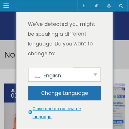
Meniul
We've detected you might
be speaking a different
language. Do you want to
Noutati Comunitate
change to:
English
JUL
Change Language
07
Close and do not switch
language