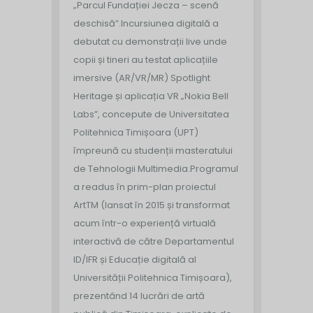
„Parcul Fundației Jecza – scenă
deschisă”.
Incursiunea digitală a
debutat cu demonstrații live unde
copii și tineri au testat aplicațiile
imersive (AR/VR/MR) Spotlight
Heritage și aplicația VR „Nokia Bell
Labs”, concepute de Universitatea
Politehnica Timișoara (UPT)
împreună cu studenții masteratului
de Tehnologii Multimedia.
Programul
a readus în prim-plan proiectul
ArtTM (lansat în 2015 și transformat
acum într-o experiență virtuală
interactivă de către Departamentul
ID/IFR și Educație digitală al
Universității Politehnica Timișoara),
prezentând 14 lucrări de artă