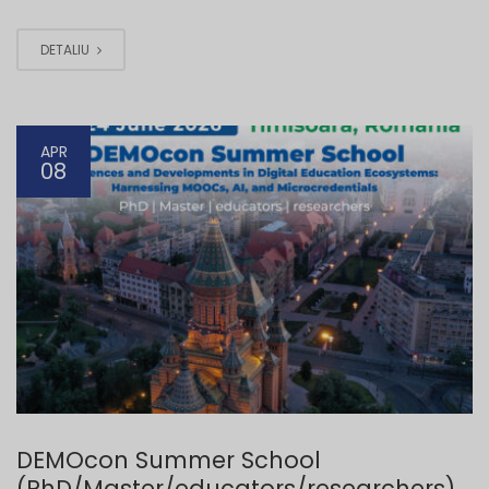
DETALIU
APR
08
DEMOcon Summer School
(PhD/Master/educators/researchers)