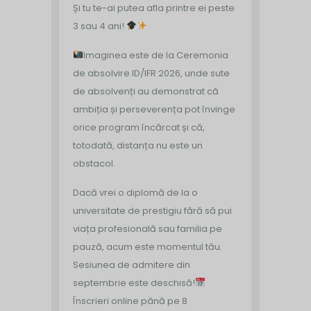
Și tu te-ai putea afla printre ei peste
3 sau 4 ani!
Imaginea este de la Ceremonia
de absolvire ID/IFR 2026, unde sute
de absolvenți au demonstrat că
ambiția și perseverența pot învinge
orice program încărcat și că,
totodată, distanța nu este un
obstacol.
Dacă vrei o diplomă de la o
universitate de prestigiu fără să pui
viața profesională sau familia pe
pauză, acum este momentul tău.
Sesiunea de admitere din
septembrie este deschisă!
Înscrieri online până pe 8