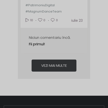
#PatrimoniuDigital
#MagnumDanceTeam
0
0
10
iulie 23
Niciun comentariu încă.
Fii primul!
VEZI MAI MULTE