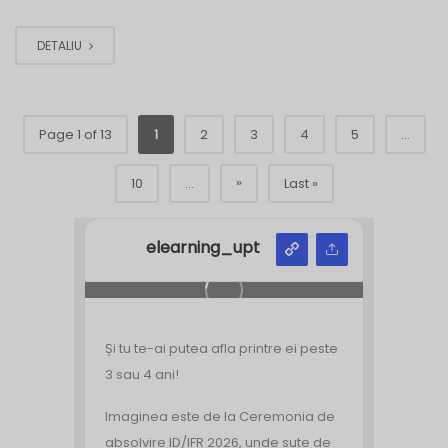
DETALIU
Page 1 of 13
1
2
3
4
5
...
»
10
...
Last »
elearning_upt
Și tu te-ai putea afla printre ei peste
3 sau 4 ani!
Imaginea este de la Ceremonia de
absolvire ID/IFR 2026, unde sute de