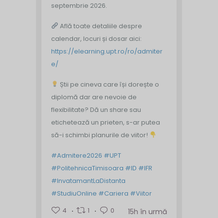
septembrie 2026.
Află toate detaliile despre
calendar, locuri și dosar aici:
https://elearning.upt.ro/ro/admiter
e/
Știi pe cineva care își dorește o
diplomă dar are nevoie de
flexibilitate? Dă un share sau
etichetează un prieten, s-ar putea
să-i schimbi planurile de viitor!
#Admitere2026
#UPT
#PolitehnicaTimisoara
#ID
#IFR
#InvatamantLaDistanta
#StudiuOnline
#Cariera
#Viitor
4
1
0
15h în urmă