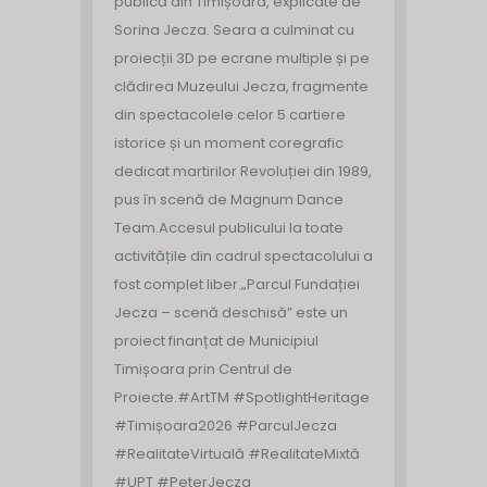
publică din Timișoara, explicate de
Sorina Jecza. Seara a culminat cu
proiecții 3D pe ecrane multiple și pe
clădirea Muzeului Jecza, fragmente
din spectacolele celor 5 cartiere
istorice și un moment coregrafic
dedicat martirilor Revoluției din 1989,
pus în scenă de Magnum Dance
Team.
Accesul publicului la toate
activitățile din cadrul spectacolului a
fost complet liber.
„Parcul Fundației
Jecza – scenă deschisă” este un
proiect finanțat de Municipiul
Timișoara prin Centrul de
Proiecte.
#ArtTM #SpotlightHeritage
#Timișoara2026 #ParculJecza
#RealitateVirtuală #RealitateMixtă
#UPT #PeterJecza