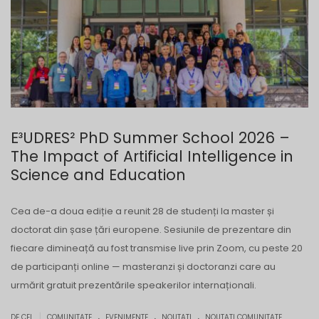
E³UDRES² PhD Summer School 2026 –
The Impact of Artificial Intelligence in
Science and Education
Cea de-a doua ediție a reunit 28 de studenți la master și
doctorat din șase țări europene. Sesiunile de prezentare din
fiecare dimineață au fost transmise live prin Zoom, cu peste 20
de participanți online — masteranzi și doctoranzi care au
urmărit gratuit prezentările speakerilor internaționali.
.
.
.
|
DE CEL
COMUNITATE
EVENIMENTE
NOUTATI
NOUTATI COMUNITATE