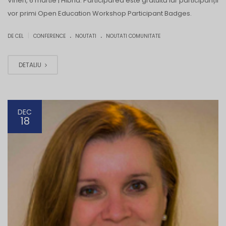
Vineri, 6 martie | Hibrid. Participarea este gratuită iar participanții
vor primi Open Education Workshop Participant Badges.
.
.
|
DE CEL
CONFERENCE
NOUTATI
NOUTATI COMUNITATE
DETALIU
DEC
18