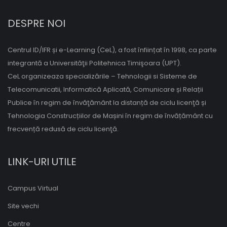
DESPRE NOI
Centrul ID/IFR și e-Learning (CeL), a fost înființat în 1998, ca parte
integrantă a Universităţii Politehnica Timişoara (UPT).
CeL organizeaza specializările – Tehnologii si Sisteme de
Telecomunicatii, Informatică Aplicată, Comunicare și Relații
Publice în regim de învăţământ la distanță de ciclu licenţă și
Tehnologia Construcțiilor de Mașini în regim de învățământ cu
frecvență redusă de ciclu licenţă.
LINK-URI UTILE
Campus Virtual
Site vechi
Centre