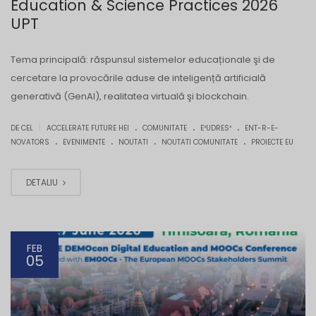
Education & Science Practices 2026
UPT
Tema principală: răspunsul sistemelor educaționale şi de
cercetare la provocările aduse de inteligență artificială
generativă (GenAI), realitatea virtuală şi blockchain.
.
.
.
|
DE CEL
ACCELERATE FUTURE HEI
COMUNITATE
E³UDRES²
ENT-R-E-
.
.
.
.
NOVATORS
EVENIMENTE
NOUTATI
NOUTATI COMUNITATE
PROIECTE EU
DETALIU
FEB
05