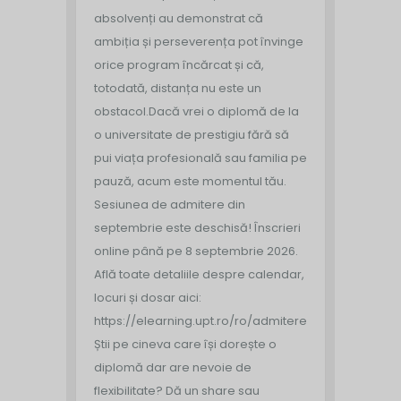
absolvenți au demonstrat că
ambiția și perseverența pot învinge
orice program încărcat și că,
totodată, distanța nu este un
obstacol.
Dacă vrei o diplomă de la
o universitate de prestigiu fără să
pui viața profesională sau familia pe
pauză, acum este momentul tău.
Sesiunea de admitere din
septembrie este deschisă!
Înscrieri
online până pe 8 septembrie 2026.
Află toate detaliile despre calendar,
locuri și dosar aici:
https://elearning.upt.ro/ro/admitere/
Știi pe cineva care își dorește o
diplomă dar are nevoie de
flexibilitate? Dă un share sau