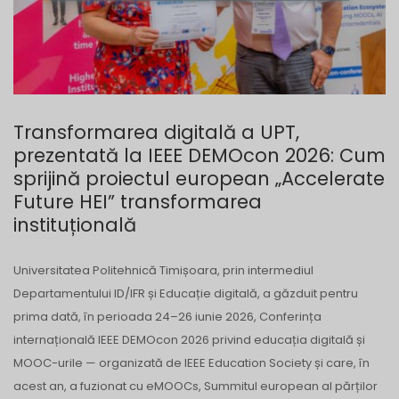
Transformarea digitală a UPT,
prezentată la IEEE DEMOcon 2026: Cum
sprijină proiectul european „Accelerate
Future HEI” transformarea
instituțională
Universitatea Politehnică Timișoara, prin intermediul
Departamentului ID/IFR și Educație digitală, a găzduit pentru
prima dată, în perioada 24–26 iunie 2026, Conferința
internațională IEEE DEMOcon 2026 privind educația digitală și
MOOC-urile — organizată de IEEE Education Society și care, în
acest an, a fuzionat cu eMOOCs, Summitul european al părților