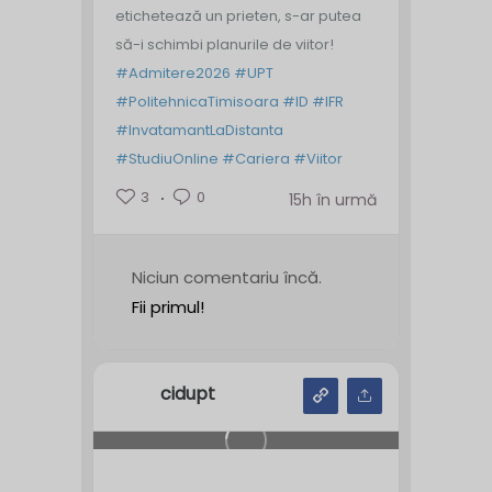
etichetează un prieten, s-ar putea
să-i schimbi planurile de viitor!
#Admitere2026
#UPT
#PolitehnicaTimisoara
#ID
#IFR
#InvatamantLaDistanta
#StudiuOnline
#Cariera
#Viitor
3
0
15h în urmă
Niciun comentariu încă.
Fii primul!
cidupt