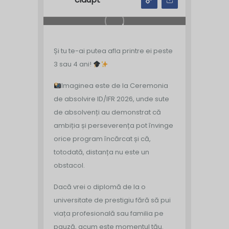
Și tu te-ai putea afla printre ei peste
3 sau 4 ani!
Imaginea este de la Ceremonia
de absolvire ID/IFR 2026, unde sute
de absolvenți au demonstrat că
ambiția și perseverența pot învinge
orice program încărcat și că,
totodată, distanța nu este un
obstacol.
Dacă vrei o diplomă de la o
universitate de prestigiu fără să pui
viața profesională sau familia pe
pauză, acum este momentul tău.