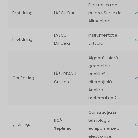
Electronica de
Prof.dr.ing.
LASCU Dan
putere; Surse de
v
Alimentare
LASCU
Instrumentatie
Prof.dr.ing.
v
Mihaela
virtuala
Algebră liniară,
geometrie
LĂZUREANU
analitică și
Conf.dr.ing.
v
Cristian
diferențială;
Analiza
matematica 2
Construcția și
LICĂ
tehnologia
Ș.l.dr.ing.
v
Septimiu
echipamentelor
electronice