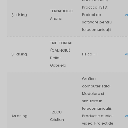
Practica TST3;
TERNAUCIUC
Ș.l.dr.ing.
Proiect de
v
Andrei
software pentru
telecomunicații
TRIF-TORDAI
(CALINOIU)
Ș.l.dr.ing.
Fizica – I
v
Delia-
Gabriela
Grafica
computerizata;
Modelare si
simulare in
telecomunicatii;
TZECU
As.dr.ing.
Productie audio-
v
Cristian
video; Proiect de