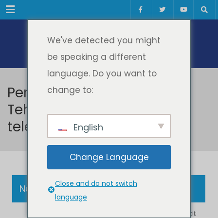
Meniul
We've detected you might
be speaking a different
language. Do you want to
Personal – Specializarea
change to:
Tehnologii si sisteme de
telecomunicatii
English
Change Language
Close and do not switch
Nume
Cursuri
Contact
language
Radiocomunicatii;