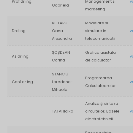
Prof.dr.ing.
Management si
v
Gabriela
marketing
ROTARU
Modelare si
Drd.ing.
Oana
simulare in
v
Alexandra
telecomunicatii
ȘOȘDEAN
Grafica asistata
As.dr.ing.
v
Corina
de calculator
STANCIU
Programarea
Conf.dr.ing.
Loredana-
v
Calculatoarelor
Mihaela
Analiza și sinteza
TATAI Ildiko
circuitelor; Bazele
v
electrotehnicii
Baze de date;