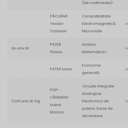
(de multimedia)
PĂCURAR
Compatibilitate
Teodor
Electromagnetică;
v
Octavian
Microunde
PATER
Analiza
As.univ.dr.
v
Flavius
Matematica 1
Economie
PATER Liana
v
generală
Circuite Integrate
POP-
Analogice;
CĂLIMANU
Conf.univ.dr.ing.
Electronica de
v
Ioana
putere; Surse de
Monica
Alimentare