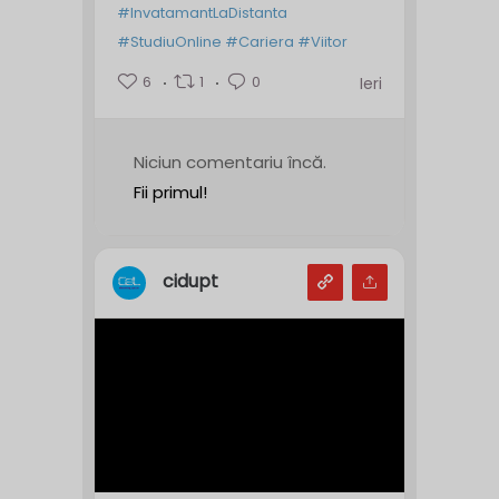
#InvatamantLaDistanta
#StudiuOnline
#Cariera
#Viitor
6
1
0
Ieri
Niciun comentariu încă.
Fii primul!
cidupt