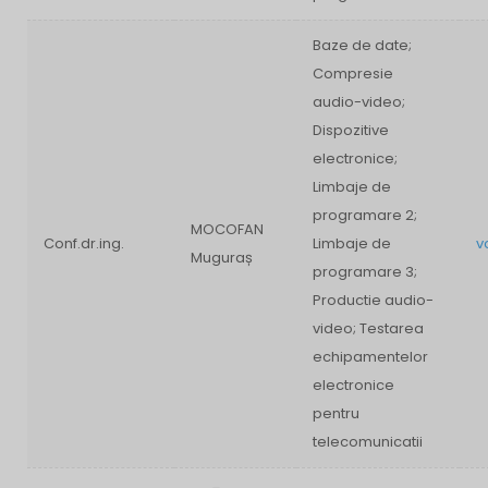
Baze de date;
Compresie
audio-video;
Dispozitive
electronice;
Limbaje de
programare 2;
MOCOFAN
Conf.dr.ing.
Limbaje de
v
Muguraș
programare 3;
Productie audio-
video; Testarea
echipamentelor
electronice
pentru
telecomunicatii