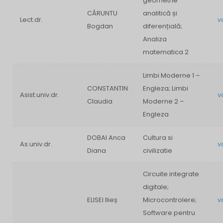
geometrie
CĂRUNTU
analitică și
Lect.dr.
v
Bogdan
diferențială;
Analiza
matematica 2
Limbi Moderne 1 –
CONSTANTIN
Engleza; Limbi
Asist.univ.dr.
v
Claudia
Moderne 2 –
Engleza
DOBAI Anca
Cultura si
As.univ.dr.
v
Diana
civilizatie
Circuite integrate
digitale;
ELISEI Ilieș
Microcontrolere;
v
Software pentru