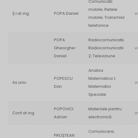
Comunicatii
mobile; Retele
Ș.l.dr.ing.
POPA Daniel
v
mobile; Transmisii
telefonice
POPA
Radiocomunicatii;
Gheorghe-
Radiocomunicatii
v
Daniel
2; Televiziune
Analiza
POPESCU
Matematica 1;
As.univ.
v
Dan
Matematici
Speciale
POPOVICI
Materiale pentru
Conf.dr.ing.
v
Adrian
electronică
Comunicare;
PROȘTEAN