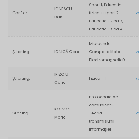
Sport 1; Educatie
IONESCU
Conf.dr.
fizica si sport 2;
v
Dan
Educatie Fizica 3;
Educatie Fizica 4
Microunde;
Ș.l.dr.ing.
IONICĂ Cora
Compatibilitate
v
Electromagnetică
IRIZOIU
Ș.l.dr.ing.
Fizica – I
v
Oana
Protocoale de
comunicatii;
KOVACI
Sl.dr.ing.
Teoria
v
Maria
transmisiunii
informației