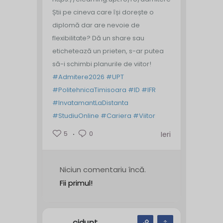
Știi pe cineva care își dorește o
diplomă dar are nevoie de
flexibilitate? Dă un share sau
etichetează un prieten, s-ar putea
să-i schimbi planurile de viitor!
#Admitere2026
#UPT
#PolitehnicaTimisoara
#ID
#IFR
#InvatamantLaDistanta
#StudiuOnline
#Cariera
#Viitor
5
0
Ieri
Niciun comentariu încă.
Fii primul!
cidupt