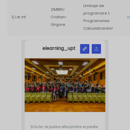
Limbaje de
ZIMBRU
programare 1;
Ș.l.dr.inf.
Cristian-
v
Programarea
Grigore
Calculatoarelor
elearning_upt
Și tu te-ai putea afla printre ei peste