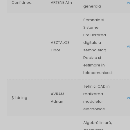
Conf.dr.ec.
ARTENE Alin
v
generală
Semnale si
Sisteme;
Prelucrarea
ASZTALOS
digitala a
v
Tibor
semnalelor;
Decizie și
estimare în
telecomunicatii
Tehnici CAD in
AVRAM
realizarea
Ș.l.dr.ing.
v
Adrian
modulelor
electronice
Algebră liniară,