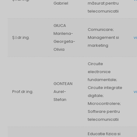
Gabriel
măsurat pentru
telecomunicatii
GIUCA
Comunicare;
Marilena-
Ș.l.dr.ing.
Management si
v
Georgeta-
marketing
Olivia
Circuite
electronice
fundamentale;
GONTEAN
Circuite integrate
Prof.dr.ing.
Aurel-
v
digitale;
Stefan
Microcontrolere;
Software pentru
telecomunicatii
Educatie fizica si