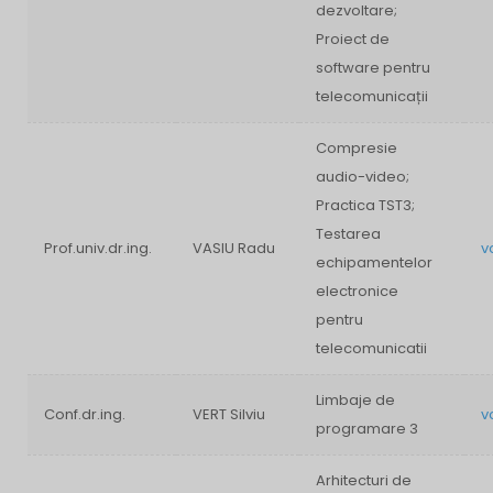
dezvoltare;
Proiect de
software pentru
telecomunicații
Compresie
audio-video;
Practica TST3;
Testarea
Prof.univ.dr.ing.
VASIU Radu
v
echipamentelor
electronice
pentru
telecomunicatii
Limbaje de
Conf.dr.ing.
VERT Silviu
v
programare 3
Arhitecturi de