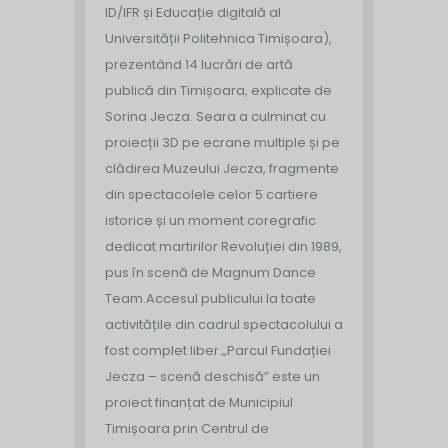
ID/IFR și Educație digitală al
Universității Politehnica Timișoara),
prezentând 14 lucrări de artă
publică din Timișoara, explicate de
Sorina Jecza. Seara a culminat cu
proiecții 3D pe ecrane multiple și pe
clădirea Muzeului Jecza, fragmente
din spectacolele celor 5 cartiere
istorice și un moment coregrafic
dedicat martirilor Revoluției din 1989,
pus în scenă de Magnum Dance
Team.
Accesul publicului la toate
activitățile din cadrul spectacolului a
fost complet liber.
„Parcul Fundației
Jecza – scenă deschisă” este un
proiect finanțat de Municipiul
Timișoara prin Centrul de