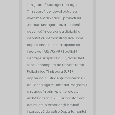
Timișoara / Spotlight Heritage
Timișoara”, cel de-al patrulea
eveniment din cadrul proiectului
„Parcul Fundației Jecza – scenă
deschisă”.
Incursiunea digitală a
debutat cu demonstrații live unde
copii și tineri au testat aplicațiile
imersive (AR/VR/MR) Spotlight
Heritage și aplicația VR „Nokia Bell
Labs”, concepute de Universitatea
Politehnica Timișoara (UPT)
împreună cu studenții masteratului
de Tehnologii Multimedia.
Programul
a readus în prim-plan proiectul
ArtTM (lansat în 2015 și transformat
acum într-o experiență virtuală
interactivă de către Departamentul