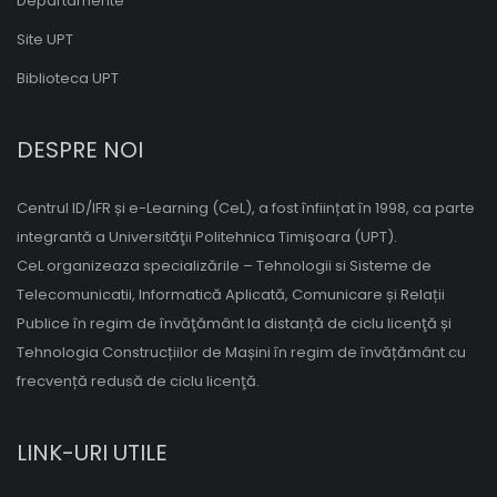
Departamente
Site UPT
Biblioteca UPT
DESPRE NOI
Centrul ID/IFR și e-Learning (CeL), a fost înființat în 1998, ca parte
integrantă a Universităţii Politehnica Timişoara (UPT).
CeL organizeaza specializările – Tehnologii si Sisteme de
Telecomunicatii, Informatică Aplicată, Comunicare și Relații
Publice în regim de învăţământ la distanță de ciclu licenţă și
Tehnologia Construcțiilor de Mașini în regim de învățământ cu
frecvență redusă de ciclu licenţă.
LINK-URI UTILE