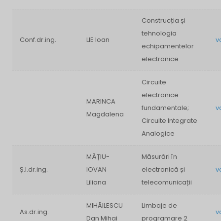
Construcția și
tehnologia
Conf.dr.ing.
LIE Ioan
v
echipamentelor
electronice
Circuite
electronice
MARINCA
fundamentale;
v
Magdalena
Circuite Integrate
Analogice
MÂȚIU-
Măsurări în
Ș.l.dr.ing.
IOVAN
electronică și
v
Liliana
telecomunicații
MIHĂILESCU
Limbaje de
As.dr.ing.
v
Dan Mihai
programare 2