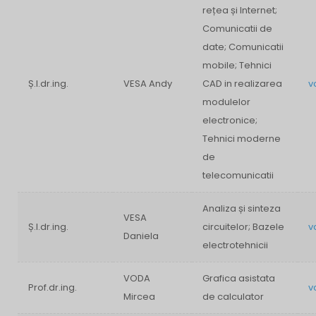
rețea și Internet;
Comunicatii de
date; Comunicatii
mobile; Tehnici
Ș.l.dr.ing.
VESA Andy
CAD in realizarea
v
modulelor
electronice;
Tehnici moderne
de
telecomunicatii
Analiza și sinteza
VESA
Ș.l.dr.ing.
circuitelor; Bazele
v
Daniela
electrotehnicii
VODA
Grafica asistata
Prof.dr.ing.
v
Mircea
de calculator