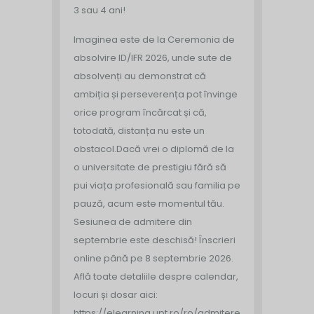
3 sau 4 ani!
Imaginea este de la Ceremonia de
absolvire ID/IFR 2026, unde sute de
absolvenți au demonstrat că
ambiția și perseverența pot învinge
orice program încărcat și că,
totodată, distanța nu este un
obstacol.
Dacă vrei o diplomă de la
o universitate de prestigiu fără să
pui viața profesională sau familia pe
pauză, acum este momentul tău.
Sesiunea de admitere din
septembrie este deschisă!
Înscrieri
online până pe 8 septembrie 2026.
Află toate detaliile despre calendar,
locuri și dosar aici:
https://elearning.upt.ro/ro/admitere/