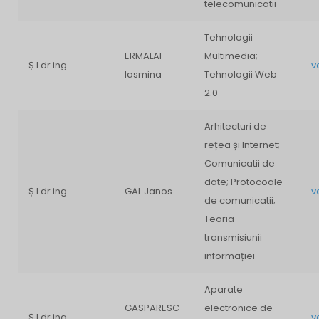
telecomunicatii
Tehnologii
ERMALAI
Multimedia;
Ș.l.dr.ing.
v
Iasmina
Tehnologii Web
2.0
Arhitecturi de
rețea și Internet;
Comunicatii de
date; Protocoale
Ș.l.dr.ing.
GAL Janos
v
de comunicatii;
Teoria
transmisiunii
informației
Aparate
GASPARESC
electronice de
Ș.l.dr.ing.
v