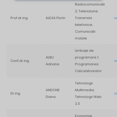
Radiocomunicatii
2; Televiziune;
Prof.dr.ing.
ALEXA Florin
Transmisii
v
telefonice;
Comunicatii
mobile
Limbaje de
ALBU
programare 1;
Conf.dr.ing.
v
Adriana
Programarea
Calculatoarelor
Tehnologii
ANDONE
Multimedia;
Dr.ing.
v
Diana
Tehnologii Web
2.0
Economie