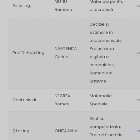
MUȚIU
Materiale pentru
As.dr.ing.
v
Ramona
electronică
Decizie și
estimare în
telecomunicatii;
NAFORNIȚA
Prelucrarea
Prof.Dr.Habil.ing.
v
Corina
digitala a
semnalelor;
Semnale si
Sisteme
NEGREA
Matematici
Conf.univ.dr.
v
Romeo
Speciale
Grafica
computerizata;
Ș.l.dr.ing.
ONIȚA Mihai
v
Proiect Sincretic