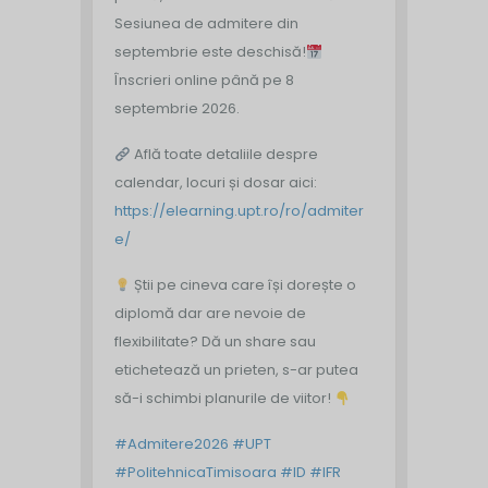
Sesiunea de admitere din
septembrie este deschisă!
Înscrieri online până pe 8
septembrie 2026.
Află toate detaliile despre
calendar, locuri și dosar aici:
https://elearning.upt.ro/ro/admiter
e/
Știi pe cineva care își dorește o
diplomă dar are nevoie de
flexibilitate? Dă un share sau
etichetează un prieten, s-ar putea
să-i schimbi planurile de viitor!
#Admitere2026
#UPT
#PolitehnicaTimisoara
#ID
#IFR