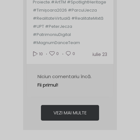
Proiecte.
#ArtTM #SpotlightHeritage
#Timișoara2026 #ParculJecza
#RealitateVirtuală #RealitateMixtă
#UPT #PeterJecza
#PatrimoniuDigital
#MagnumDanceTeam
0
0
10
iulie 23
Niciun comentariu încă.
Fii primul!
VEZI MAI MULTE