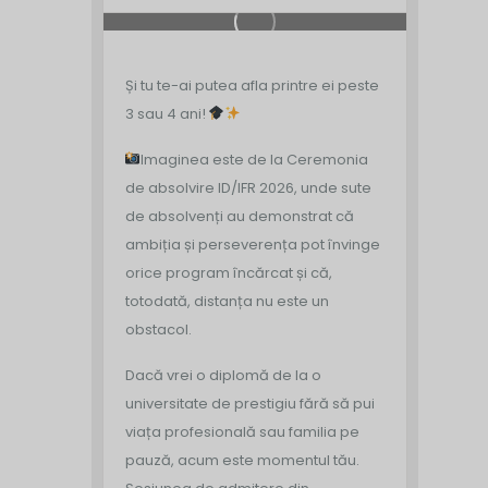
Și tu te-ai putea afla printre ei peste
3 sau 4 ani!
Imaginea este de la Ceremonia
de absolvire ID/IFR 2026, unde sute
de absolvenți au demonstrat că
ambiția și perseverența pot învinge
orice program încărcat și că,
totodată, distanța nu este un
obstacol.
Dacă vrei o diplomă de la o
universitate de prestigiu fără să pui
viața profesională sau familia pe
pauză, acum este momentul tău.