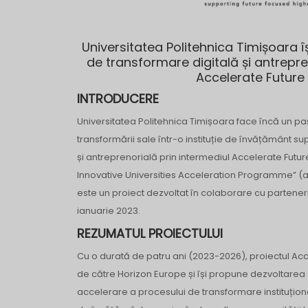
Universitatea Politehnica Timișoara își
de transformare digitală și antrepre
Accelerate Future 
INTRODUCERE
Universitatea Politehnica Timișoara face încă un pas 
transformării sale într-o instituție de învățământ su
și antreprenorială prin intermediul Accelerate Future
Innovative Universities Acceleration Programme” (a
este un proiect dezvoltat în colaborare cu parteneri
ianuarie 2023.
REZUMATUL PROIECTULUI
Cu o durată de patru ani (2023-2026), proiectul Acce
de către Horizon Europe și își propune dezvoltarea ș
accelerare a procesului de transformare instituțională, 