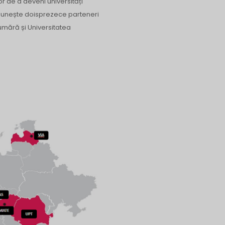
r de a deveni universități
reunește doisprezece parteneri
umără și Universitatea