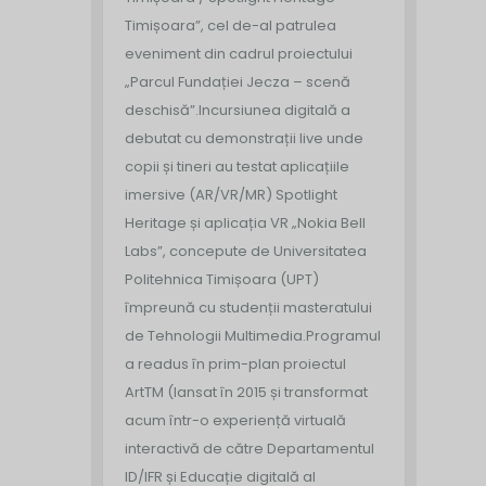
Timișoara”, cel de-al patrulea
eveniment din cadrul proiectului
„Parcul Fundației Jecza – scenă
deschisă”.
Incursiunea digitală a
debutat cu demonstrații live unde
copii și tineri au testat aplicațiile
imersive (AR/VR/MR) Spotlight
Heritage și aplicația VR „Nokia Bell
Labs”, concepute de Universitatea
Politehnica Timișoara (UPT)
împreună cu studenții masteratului
de Tehnologii Multimedia.
Programul
a readus în prim-plan proiectul
ArtTM (lansat în 2015 și transformat
acum într-o experiență virtuală
interactivă de către Departamentul
ID/IFR și Educație digitală al