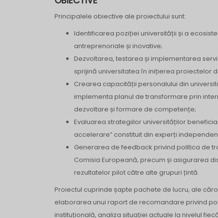
OBIECTIVE
Principalele obiective ale proiectului sunt:
Identificarea poziției universității și a ecosist
antreprenoriale și inovative;
Dezvoltarea, testarea și implementarea servi
sprijină universitatea în inițierea proiectelor 
Crearea capacității personalului din universită
implementa planul de transformare prin inte
dezvoltare și formare de competențe;
Evaluarea strategiilor universităților benefici
accelerare” constituit din experți independenț
Generarea de feedback privind politica de tr
Comisia Europeană, precum și asigurarea dis
rezultatelor pilot către alte grupuri țintă.
Proiectul cuprinde șapte pachete de lucru, ale căror
elaborarea unui raport de recomandare privind pol
instituțională, analiza situației actuale la nivelul fiec