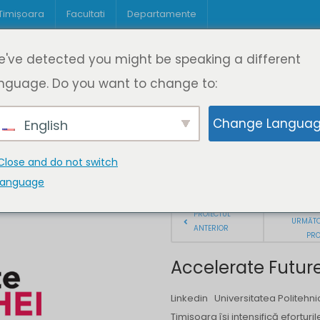
 Timișoara
Facultati
Departamente
Despre DeL
Educație
Educație
've detected you might be speaking a different
pagină
Cine suntem
Oferta de cursuri
Digitaliz
nguage. Do you want to change to:
Change Langua
English
Close and do not switch
language
PROIECTUL
URMĂT
ANTERIOR
PRO
Accelerate Future
Linkedin Universitatea Politehni
Timișoara își intensifică eforturi