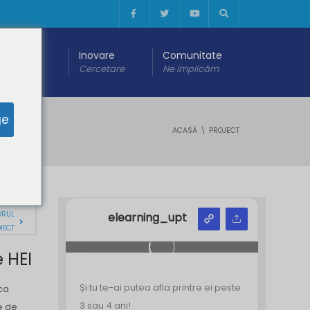
 digitală
Inovare
Comunitate
are
Cercetare
Ne implicăm
ge
ACASĂ
PROJECT
ORUL
elearning_upt
IECT
 HEI
Și tu te-ai putea afla printre ei peste
ca
3 sau 4 ani!
le de