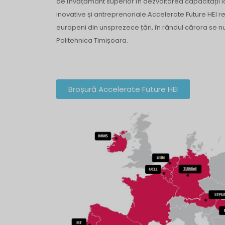
de învățământ superior în dezvoltarea capacității lo
inovative și antreprenoriale.Accelerate Future HEI 
europeni din unsprezece țări, în rândul cărora se n
Politehnica Timișoara.
Broșură Accelerate Future HEI