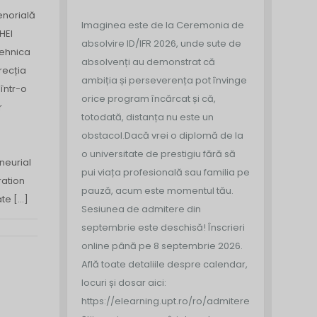
enorială
Imaginea este de la Ceremonia de
HEI
absolvire ID/IFR 2026, unde sute de
tehnica
absolvenți au demonstrat că
recția
ambiția și perseverența pot învinge
 într-o
orice program încărcat și că,
r
totodată, distanța nu este un
obstacol.
Dacă vrei o diplomă de la
o universitate de prestigiu fără să
neurial
pui viața profesională sau familia pe
ration
pauză, acum este momentul tău.
te […]
Sesiunea de admitere din
septembrie este deschisă!
Înscrieri
online până pe 8 septembrie 2026.
Află toate detaliile despre calendar,
locuri și dosar aici:
https://elearning.upt.ro/ro/admitere/