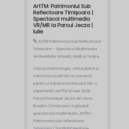
ArtTM: Patrimoniul Sub
Reflectoare Timișoara |
Spectacol multimedia
VR/MR la Parcul Jecza |
Iulie
ArtTM Patrimoniul Sub Reflectoare
Timișoara – Spectacol Multimedia
de Realitate Virtuală, Mixtă și Teatru
Cum pot tehnologia, arta publică și
memoria locală să se unească
pentru a transforma trecutul într-o
experiență vie?
Pe 10 iulie 2026,
Parcul Fundației Jecza din zona
Braytim (Timișoara) a găzduit
spectacolul multimedia „ArtTM -
Patrimoniul sub reflectoare
Timișoara / Spotlight Heritage