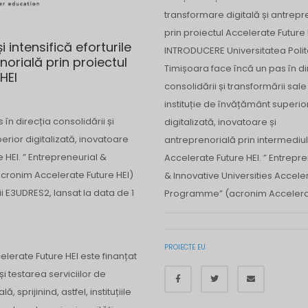
transformare digitală și antrepr
prin proiectul Accelerate Future 
 intensifică eforturile
INTRODUCERE Universitatea Poli
norială prin proiectul
Timișoara face încă un pas în di
HEI
consolidării și transformării sale
instituție de învățământ superio
în direcția consolidării și
digitalizată, inovatoare și
perior digitalizată, inovatoare
antreprenorială prin intermediul
 HEI. ” Entrepreneurial &
Accelerate Future HEI. ” Entrepre
cronim Accelerate Future HEI)
& Innovative Universities Accele
i E3UDRES2, lansat la data de 1
Programme” (acronim Accelera
PROIECTE EU
lerate Future HEI este finanțat
i testarea serviciilor de
sprijinind, astfel, instituțiile