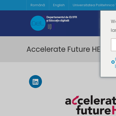
Română
English
Universitatea Politehnica
Acasă
We
Prima 
la
Accelerate Future HEI