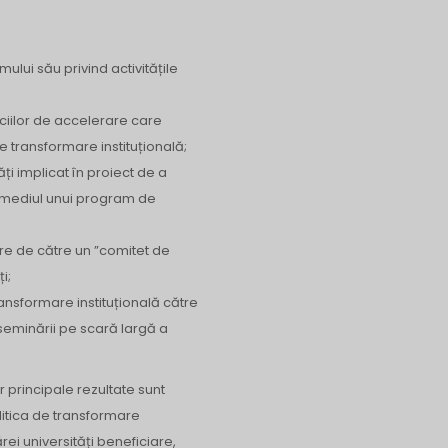
emului său privind activitățile
ciilor de accelerare care
de transformare instituțională;
ți implicat în proiect de a
rmediul unui program de
are de către un ”comitet de
i;
ansformare instituțională către
eminării pe scară largă a
 principale rezultate sunt
itica de transformare
ărei universități beneficiare,