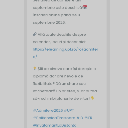
Sesiunea de admitere din
septembrie este deschisă!
Înscrieri online până pe 8
septembrie 2026.
Află toate detaliile despre
calendar, locuri și dosar aici:
https://elearning.upt.ro/ro/admiter
e/
Știi pe cineva care își dorește o
diplomă dar are nevoie de
flexibilitate? Dă un share sau
etichetează un prieten, s-ar putea
să-i schimbi planurile de viitor!
#Admitere2026
#UPT
#PolitehnicaTimisoara
#ID
#IFR
#InvatamantLaDistanta