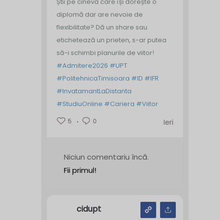
Știi pe cineva care își dorește o
diplomă dar are nevoie de
flexibilitate? Dă un share sau
etichetează un prieten, s-ar putea
să-i schimbi planurile de viitor!
#Admitere2026
#UPT
#PolitehnicaTimisoara
#ID
#IFR
#InvatamantLaDistanta
#StudiuOnline
#Cariera
#Viitor
5
0
Ieri
Niciun comentariu încă.
Fii primul!
cidupt