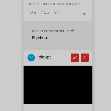
#StudiuOnline
#Cariera
#Viitor
6
0
0
Ieri
Niciun comentariu încă.
Fii primul!
cidupt