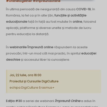
#onlinetogether #impreunaonline
În ultima perioadă de nesiguranță din cauza
COVID-19
, în
România, la fel ca și în alte țări,
funcțiile și activitățile
educaționale
față în față au fost mutate în
online
, folosind
aplicații, platforme și diverse unelte și metode de lucru
pentru educația la distanță.
În
webinariile Împreună online
răspundem la aceste
provocări, într-un mod cât mai practic, în spiritul
educației
deschise
și accesului liber la cunoaștere.
Joi, 22 Iulie, ora 16:00
Proiectul și Cursurile DigiCulture
echipa DigiCulture Erasmus+
Ediția #30
a seriei de webinarii
Împreună Online
a adus în