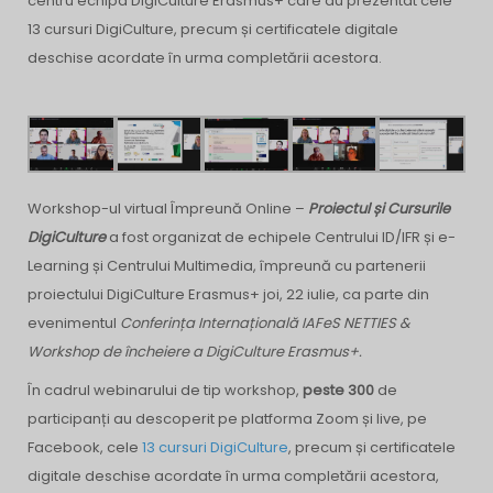
centru echipa DigiCulture Erasmus+ care au prezentat cele
13 cursuri DigiCulture, precum și certificatele digitale
deschise acordate în urma completării acestora.
Workshop-ul virtual Împreună Online –
Proiectul și Cursurile
DigiCulture
a fost organizat de echipele Centrului ID/IFR și e-
Learning și Centrului Multimedia, împreună cu partenerii
proiectului DigiCulture Erasmus+ joi, 22 iulie, ca parte din
evenimentul
Conferința Internațională IAFeS NETTIES &
Workshop de încheiere a DigiCulture Erasmus+.
În cadrul webinarului de tip workshop,
peste 300
de
participanți au descoperit pe platforma Zoom și live, pe
Facebook, cele
13 cursuri DigiCulture
, precum și certificatele
digitale deschise acordate în urma completării acestora,