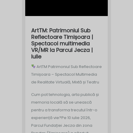
ArtTM: Patrimoniul Sub
Reflectoare Timișoara |
Spectacol multimedia
VR/MR la Parcul Jecza |
Iulie
ArtTM Patrimoniul Sub Reflectoare
Timișoara – Spectacol Multimedia
de Realitate Virtuală, Mixtă și Teatru
Cum pot tehnologia, arta publică și
memoria locală să se unească
pentru a transforma trecutul într-o
experiență vie?
Pe 10 iulie 2026,
Parcul Fundației Jecza din zona