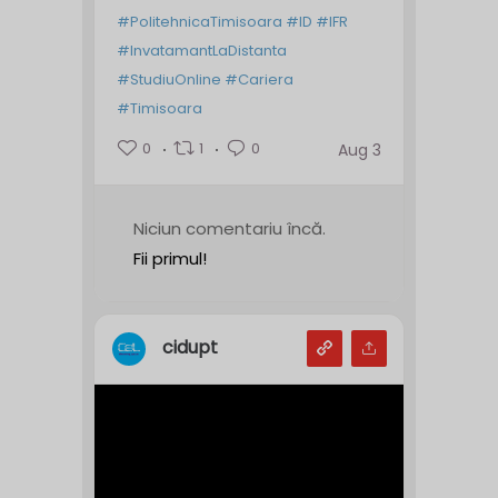
#PolitehnicaTimisoara
#ID
#IFR
#InvatamantLaDistanta
#StudiuOnline
#Cariera
#Timisoara
0
1
0
Aug 3
Niciun comentariu încă.
Fii primul!
cidupt