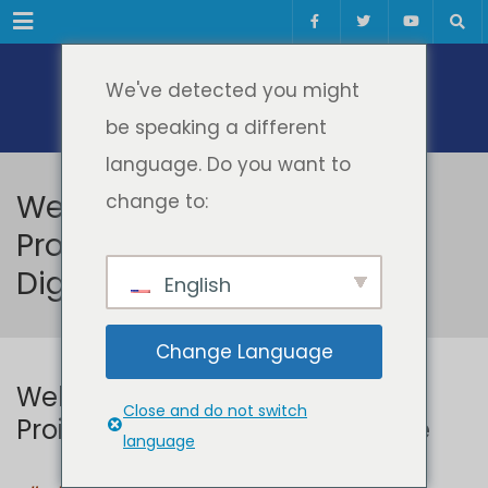
Meniul
We've detected you might
be speaking a different
language. Do you want to
Webinar #impreunaonline:
change to:
Proiectul și Cursurile
DigiCulture
English
Change Language
Webinar #impreunaonline:
Close and do not switch
Proiectul și Cursurile DigiCulture
language