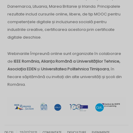
Danemarca, Lituania, Marea Britanie și Irlanda. Principalele
rezultate includ cursurile online, libere, de tip MOOC pentru
competențele digitale și incluziunea socială pentru
industriile creative, certificarea acestora prin certificate
digitale deschise.
Webinariile Împreună online sunt organizate în colaborare
de
IEEE România, Alianța Română a Universităților Tehnice,
Asociația EDEN
și
Universitatea Politehnica Timișoara
, în
fiecare săptămână cu invitați din alte universități și școli din
România.
.
.
.
|
|
DE CEL
23/07/2021
COMUNITATE
DIGICULTURE
EVENIMENTE