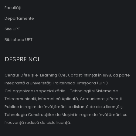
Facultăți
Departamente
Site UPT
Biblioteca UPT
DESPRE NOI
Centrul ID/IFR și e-Learning (CeL), a fost înființat în 1998, ca parte
integrantă a Universităţii Politehnica Timişoara (UPT).
CeL organizeaza specializările – Tehnologii si Sisteme de
Telecomunicatii, Informatică Aplicată, Comunicare și Relații
Publice în regim de învăţământ la distanță de ciclu licenţă și
Tehnologia Construcțiilor de Mașini în regim de învățământ cu
frecvență redusă de ciclu licenţă.