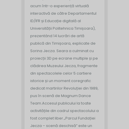
acum într-o experiență virtuală
interactivă de către Departamentul
ID/IFR și Educație digitală al
Universității Politehnica Timișoara),
prezentând 14 lucrări de artă
publică din Timișoara, explicate de
Sorina Jecza. Seara a culminat cu
proiecții 3D pe ecrane multiple și pe
clădirea Muzeului Jecza, fragmente
din spectacolele celor 5 cartiere
istorice și un moment coregrafic
dedicat martirilor Revoluției din 1989,
pus în scenă de Magnum Dance
Team.
Accesul publicului la toate
activitățile din cadrul spectacolului a
fost complet liber.
„Parcul Fundației
Jecza – scenă deschisă” este un