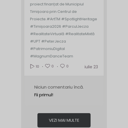
proiect finanțat de Municipiul
Timișoara prin Centrul de
Proiecte.
#ArtTM #SpotlightHeritage
#Timișoara2026 #ParculJecza
#RealitateVirtuală #RealitateMixtă
#UPT #PeterJecza
#PatrimoniuDigital
#MagnumDanceTeam
0
0
10
iulie 23
Niciun comentariu încă.
Fii primul!
VEZI MAI MULTE