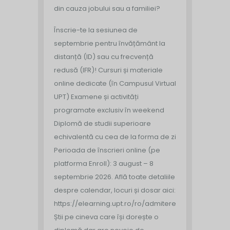
din cauza jobului sau a familiei?
Înscrie-te la sesiunea de
septembrie pentru învățământ la
distanță (ID) sau cu frecvență
redusă (IFR)!
Cursuri și materiale
online dedicate (în Campusul Virtual
UPT)
Examene și activități
programate exclusiv în weekend
Diplomă de studii superioare
echivalentă cu cea de la forma de zi
Perioada de înscrieri online (pe
platforma Enroll): 3 august – 8
septembrie 2026.
Află toate detaliile
despre calendar, locuri și dosar aici:
https://elearning.upt.ro/ro/admitere/
Știi pe cineva care își dorește o