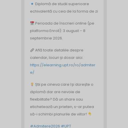
Diplomă de studii superioare
echivalentă cu cea de la forma de zi
Perioada de înscrieri online (pe
platforma Enroll): 3 august – 8
septembrie 2026.
Află toate detaliile despre
calendar, locuri și dosar aici:
https://elearning.upt.ro/ro/admiter
e/
Știi pe cineva care își dorește o
diplomă dar are nevoie de
flexibilitate? Dă un share sau
etichetează un prieten, s-ar putea
să-i schimbi planurile de viitor!
#Admitere2026
#UPT