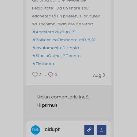
diplomă dar are nevoie de
flexibilitate? Dă un share sau
etichetează un prieten, s-ar putea
să-i schimbi planurile de viitor!
#Admitere2026
#UPT
#PolitehnicaTimisoara
#ID
#IFR
#InvatamantLaDistanta
#StudiuOnline
#Cariera
#Timisoara
3
0
Aug 3
Niciun comentariu încă.
Fii primul!
cidupt