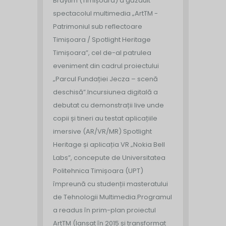
Braytim (Timișoara) a găzduit
spectacolul multimedia „ArtTM -
Patrimoniul sub reflectoare
Timișoara / Spotlight Heritage
Timișoara”, cel de-al patrulea
eveniment din cadrul proiectului
„Parcul Fundației Jecza – scenă
deschisă”.
Incursiunea digitală a
debutat cu demonstrații live unde
copii și tineri au testat aplicațiile
imersive (AR/VR/MR) Spotlight
Heritage și aplicația VR „Nokia Bell
Labs”, concepute de Universitatea
Politehnica Timișoara (UPT)
împreună cu studenții masteratului
de Tehnologii Multimedia.
Programul
a readus în prim-plan proiectul
ArtTM (lansat în 2015 și transformat