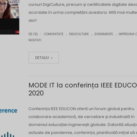
cursuri DigiCulture, precum și certificatele digitale des
acordate în urma completării acestora. Află mai multe 
aici!
.
.
.
|
DE CEL
COMUNITATE
DIGICULTURE
EVENIMENTE
IMPREUNA 
NOUTATI
DETALIU
MODE IT la conferința IEEE EDUC
2020
Conferința IEEE EDUCON oferă un forum global pentru
colaborare academică, de cercetare și industrială în
domeniul educației inginerești globale. Datorită situați
actuale de pandemie, conferința, planificată inițial să 