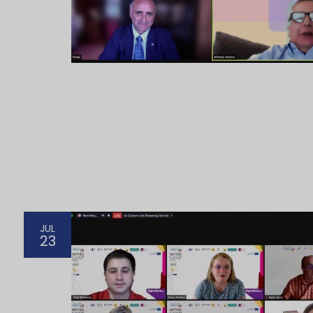
JUL
23