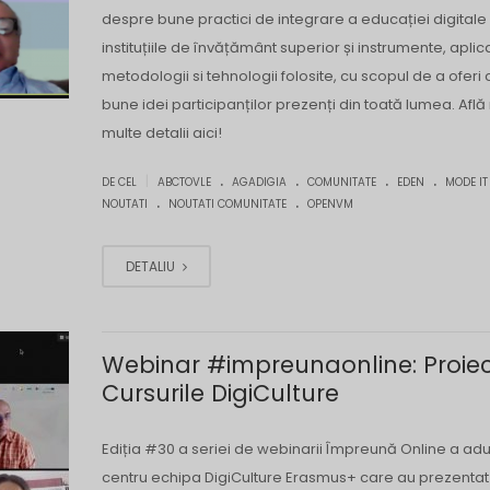
despre bune practici de integrare a educației digitale 
instituțiile de învățământ superior și instrumente, aplicaț
metodologii si tehnologii folosite, cu scopul de a oferi
bune idei participanților prezenți din toată lumea. Află
multe detalii aici!
.
.
.
.
|
DE CEL
ABCTOVLE
AGADIGIA
COMUNITATE
EDEN
MODE IT
.
.
NOUTATI
NOUTATI COMUNITATE
OPENVM
DETALIU
Webinar #impreunaonline: Proiect
Cursurile DigiCulture
Ediția #30 a seriei de webinarii Împreună Online a adu
centru echipa DigiCulture Erasmus+ care au prezentat 