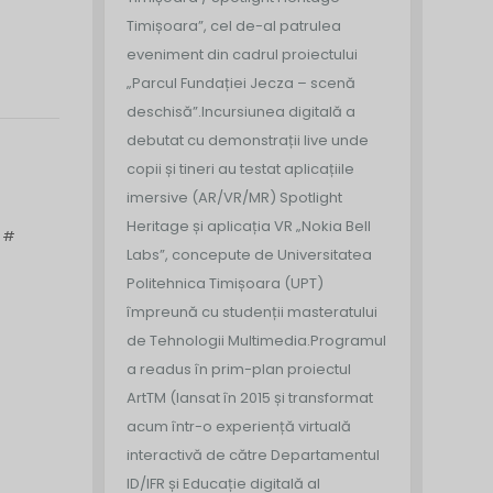
Timișoara”, cel de-al patrulea
eveniment din cadrul proiectului
„Parcul Fundației Jecza – scenă
deschisă”.
Incursiunea digitală a
debutat cu demonstrații live unde
copii și tineri au testat aplicațiile
imersive (AR/VR/MR) Spotlight
Heritage și aplicația VR „Nokia Bell
ă #
Labs”, concepute de Universitatea
Politehnica Timișoara (UPT)
împreună cu studenții masteratului
de Tehnologii Multimedia.
Programul
a readus în prim-plan proiectul
ArtTM (lansat în 2015 și transformat
acum într-o experiență virtuală
interactivă de către Departamentul
ID/IFR și Educație digitală al