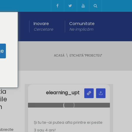
 digitală
Inovare
Comunitate
are
Cercetare
Ne implicăm
ge
ACASĂ
ETICHETĂ "PROIECTEU"
ia
elearning_upt
ile
n
Și tu te-ai putea afla printre ei peste
subiecte
3 sau 4 ani!