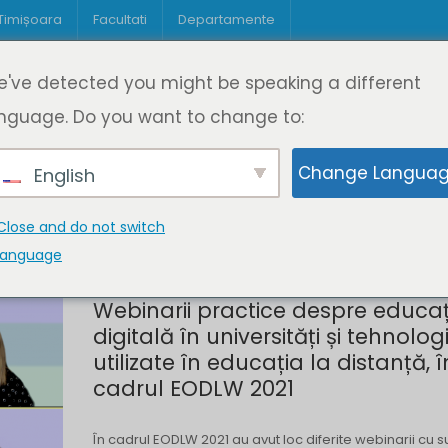
 Timișoara
Facultati
Departamente
Despre DeL
Educație
Educație
've detected you might be speaking a different
pagină
Cine suntem
Oferta de cursuri
Digitaliz
nguage. Do you want to change to:
Change Langua
English
Close and do not switch
language
Webinarii practice despre educaț
digitală în universități și tehnologi
utilizate în educația la distanță, î
cadrul EODLW 2021
În cadrul EODLW 2021 au avut loc diferite webinarii cu 