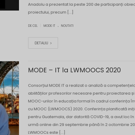
Anadolu a prezentat la peste 200 de participanți obiec
proiectului, precum […]
.
|
DE CEL
MODE IT
NOUTATI
DETALIU
MODE – IT la LWMOOCS 2020
Consorțiul MODE IT a realizat o analiză a competențelo
abilităților profesorilor necesare pentru proiectarea și
MOOC-urilor în educația formal în cadrul conferința Î
cu MOOC (LWMOOCS) 2020. Conferința planificată iniți
pentru Guatemala, dar datorită COVID-19, a avut loc în
urmă online din 29 septembrie până în 2 octombrie 20
LWMOOCs este […]