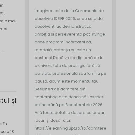
în
Imaginea este de la Ceremonia de
ii,
absolvire ID/IFR 2026, unde sute de
 cele mai
absolvenți au demonstrat că
 mai
ambiția și perseverența pot învinge
orice program încărcat și că,
.
totodată, distanța nu este un
obstacol.
Dacă vrei o diplomă de la
o universitate de prestigiu fără să
pui viața profesională sau familia pe
pauză, acum este momentul tău.
Sesiunea de admitere din
septembrie este deschisă!
Înscrieri
ul și
online până pe 8 septembrie 2026.
Află toate detaliile despre calendar,
locuri și dosar aici:
s în
https://elearning.upt.ro/ro/admitere/
cele 13