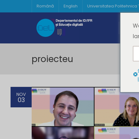
Română
English
Universitatea Politehnica
Acasă
We
Prima 
la
proiecteu
NOV
03