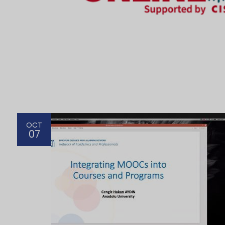
OCT
07