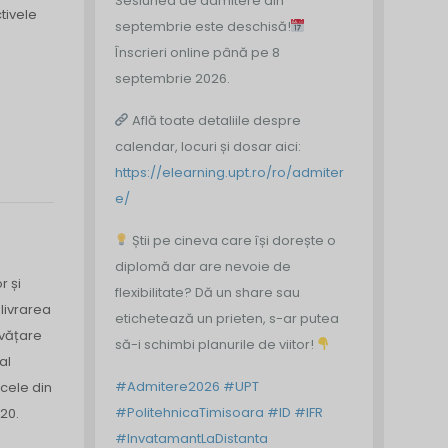
Sesiunea de admitere din
tivele
septembrie este deschisă!
Înscrieri online până pe 8
septembrie 2026.
Află toate detaliile despre
calendar, locuri și dosar aici:
https://elearning.upt.ro/ro/admiter
e/
Știi pe cineva care își dorește o
diplomă dar are nevoie de
r și
flexibilitate? Dă un share sau
 livrarea
etichetează un prieten, s-ar putea
nvățare
să-i schimbi planurile de viitor!
al
#Admitere2026
#UPT
 cele din
#PolitehnicaTimisoara
#ID
#IFR
20.
#InvatamantLaDistanta