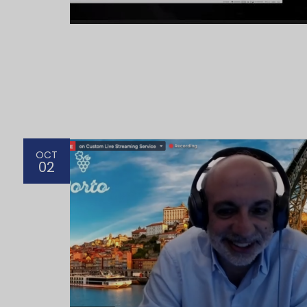
OCT
02