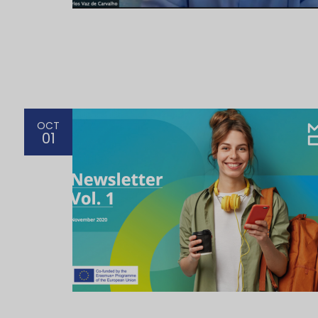
OCT
01