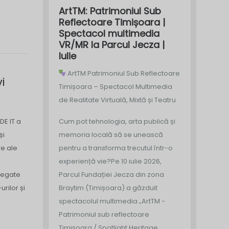
ArtTM: Patrimoniul Sub
Reflectoare Timișoara |
Spectacol multimedia
VR/MR la Parcul Jecza |
Iulie
ArtTM Patrimoniul Sub Reflectoare
i
Timișoara – Spectacol Multimedia
de Realitate Virtuală, Mixtă și Teatru
Cum pot tehnologia, arta publică și
DE IT a
memoria locală să se unească
și
pentru a transforma trecutul într-o
re ale
experiență vie?
Pe 10 iulie 2026,
Parcul Fundației Jecza din zona
 legate
Braytim (Timișoara) a găzduit
rilor și
spectacolul multimedia „ArtTM -
Patrimoniul sub reflectoare
Timișoara / Spotlight Heritage