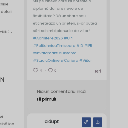
Știi pe cineva care își dorește o
chise
diplomă dar are nevoie de
detalii
flexibilitate? Dă un share sau
etichetează un prieten, s-ar putea
.
să-i schimbi planurile de viitor!
ONLINE
#Admitere2026
#UPT
#PolitehnicaTimisoara
#ID
#IFR
#InvatamantLaDistanta
#StudiuOnline
#Cariera
#Viitor
4
0
Ieri
ON
Niciun comentariu încă.
Fii primul!
ei
cidupt
aibă loc