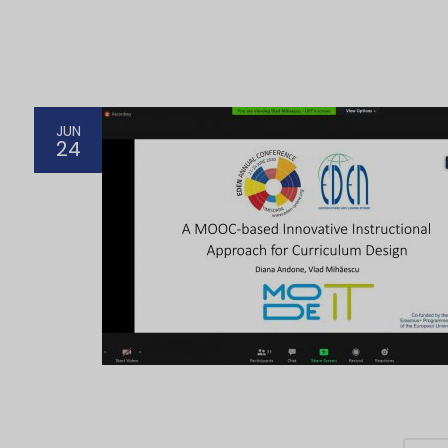
JUN
24