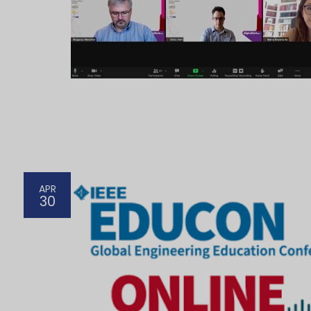
APR
30