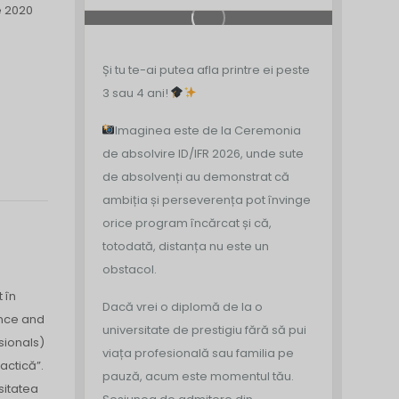
e 2020
Și tu te-ai putea afla printre ei peste
3 sau 4 ani!
Imaginea este de la Ceremonia
de absolvire ID/IFR 2026, unde sute
de absolvenți au demonstrat că
ambiția și perseverența pot învinge
orice program încărcat și că,
totodată, distanța nu este un
obstacol.
 în
Dacă vrei o diplomă de la o
ance and
universitate de prestigiu fără să pui
sionals)
viața profesională sau familia pe
actică”.
pauză, acum este momentul tău.
sitatea