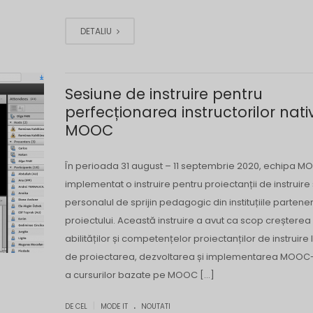
DETALIU
Sesiune de instruire pentru
perfecționarea instructorilor nativ
MOOC
În perioada 31 august – 11 septembrie 2020, echipa MO
implementat o instruire pentru proiectanții de instruire 
personalul de sprijin pedagogic din instituțiile partene
proiectului. Această instruire a avut ca scop creșterea
abilităților și competențelor proiectanților de instruire
de proiectarea, dezvoltarea și implementarea MOOC-u
a cursurilor bazate pe MOOC […]
.
|
DE CEL
MODE IT
NOUTATI