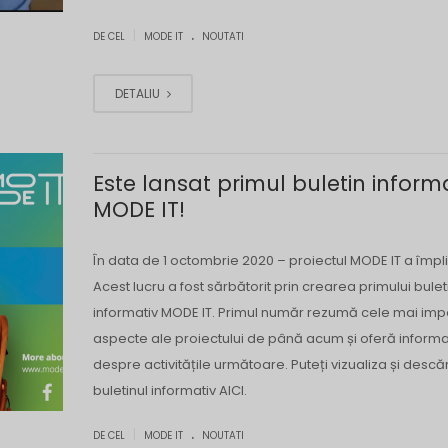
.
|
DE CEL
MODE IT
NOUTATI
DETALIU
Este lansat primul buletin inform
MODE IT!
În data de 1 octombrie 2020 – proiectul MODE IT a împlin
Acest lucru a fost sărbătorit prin crearea primului bulet
informativ MODE IT. Primul număr rezumă cele mai imp
aspecte ale proiectului de până acum și oferă informaț
despre activitățile următoare. Puteți vizualiza și descă
buletinul informativ AICI.
.
|
DE CEL
MODE IT
NOUTATI