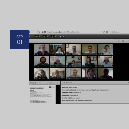
SEP
01