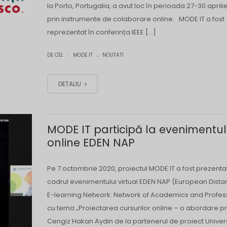
la Porto, Portugalia, a avut loc în perioada 27-30 aprili
prin instrumente de colaborare online. MODE IT a fost
reprezentat în conferința IEEE […]
.
|
DE CEL
MODE IT
NOUTATI
DETALIU
MODE IT participă la evenimentul
online EDEN NAP
Pe 7 octombrie 2020, proiectul MODE IT a fost prezentat
cadrul evenimentului virtual EDEN NAP (European Dist
E-learning Network: Network of Academics and Profes
cu tema „Proiectarea cursurilor online – o abordare pr
Cengiz Hakan Aydin de la partenerul de proiect Univer