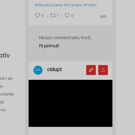
#StudiuOnline
#Cariera
#Viitor
5
1
0
Ieri
Niciun comentariu încă.
Fii primul!
ativ
cidupt
it 1 an.
in
ortante
ii
rca