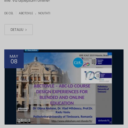
live. Vă așteptăm online!
.
|
DE CEL
ABCTOVLE
NOUTATI
DETALIU
MAY
08