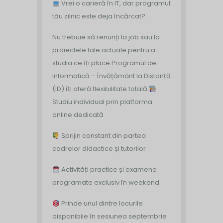
Vrei o carieră în IT, dar programul
tău zilnic este deja încărcat?
Nu trebuie să renunți la job sau la
proiectele tale actuale pentru a
studia ce îți place.
Programul de
Informatică – Învățământ la Distanță
(ID) îți oferă flexibilitate totală:
Studiu individual prin platforma
online dedicată
Sprijin constant din partea
cadrelor didactice și tutorilor
Activități practice și examene
programate exclusiv în weekend
Prinde unul dintre locurile
disponibile în sesiunea septembrie