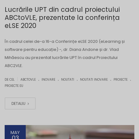
Lucrările UPT din cadrul proiectului
ABCtoVLE, prezentate la conferința
eLSE 2020
În cadrul celei de-a 16-a Conferințe eLSE 2020 (eLearning și
software pentru educație) -, dr. Diana Andone și dr. Vlad
Mihăescu au prezentat lucrările UPT în cadrul Proiectului
ABC2VLE.
.
.
.
.
.
|
DE CEL
ABCTOVLE
INOVARE
NOUTATI
NOUTATI INOVARE
PROIECTE
PROIECTE EU
DETALIU
MAY
03