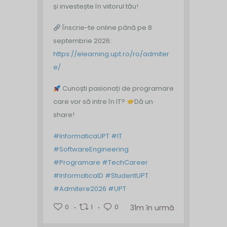
și investește în viitorul tău!
Înscrie-te online până pe 8
septembrie 2026:
https://elearning.upt.ro/ro/admiter
e/
Cunoști pasionați de programare
care vor să intre în IT?
Dă un
share!
#InformaticaUPT
#IT
#SoftwareEngineering
#Programare
#TechCareer
#InformaticaID
#StudentUPT
#Admitere2026
#UPT
0
1
0
31m în urmă