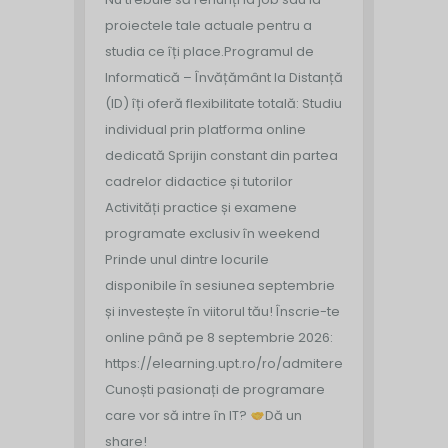
proiectele tale actuale pentru a
studia ce îți place.
Programul de
Informatică – Învățământ la Distanță
(ID) îți oferă flexibilitate totală:
Studiu
individual prin platforma online
dedicată
‍ Sprijin constant din partea
cadrelor didactice și tutorilor
Activități practice și examene
programate exclusiv în weekend
Prinde unul dintre locurile
disponibile în sesiunea septembrie
și investește în viitorul tău!
Înscrie-te
online până pe 8 septembrie 2026:
https://elearning.upt.ro/ro/admitere/
Cunoști pasionați de programare
care vor să intre în IT?
Dă un
share!