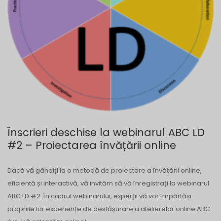
Înscrieri deschise la webinarul ABC LD
#2 – Proiectarea învățării online
Dacă vă gândiți la o metodă de proiectare a învățării online,
eficientă și interactivă, vă invităm să vă înregistrați la webinarul
ABC LD #2. În cadrul webinarului, experții vă vor împărtăși
propriile lor experiențe de desfășurare a atelierelor online ABC