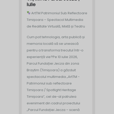
Iulie
ArtTM Patrimoniul Sub Reflectoare
Timișoara – Spectacol Multimedia
de Realitate Virtuală, Mixtă și Teatru
Cum pot tehnologia, arta publică și
memoria locală să se unească
pentru a transforma trecutul într-o
experiență vie?
Pe 10 iulie 2026,
Parcul Fundației Jecza din zona
Braytim (Timișoara) a găzduit
spectacolul multimedia „ArtTM -
Patrimoniul sub reflectoare
Timișoara / Spotlight Heritage
Timișoara”, cel de-al patrulea
eveniment din cadrul proiectului
„Parcul Fundației Jecza – scenă