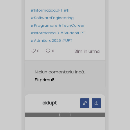
#InformaticaUPT
#IT
#SoftwareEngineering
#Programare
#TechCareer
#InformaticaID
#StudentUPT
#Admitere2026
#UPT
0
0
31m în urmă
Niciun comentariu încă.
Fii primul!
cidupt