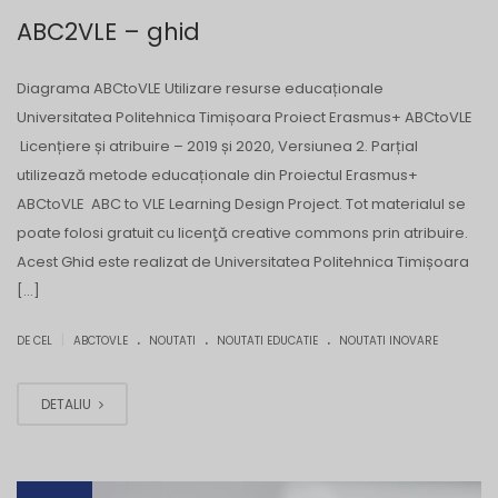
ABC2VLE – ghid
Diagrama ABCtoVLE Utilizare resurse educaționale
Universitatea Politehnica Timișoara Proiect Erasmus+ ABCtoVLE
Licențiere și atribuire – 2019 și 2020, Versiunea 2. Parțial
utilizează metode educaționale din Proiectul Erasmus+
ABCtoVLE ABC to VLE Learning Design Project. Tot materialul se
poate folosi gratuit cu licenţă creative commons prin atribuire.
Acest Ghid este realizat de Universitatea Politehnica Timișoara
[…]
.
.
.
|
DE CEL
ABCTOVLE
NOUTATI
NOUTATI EDUCATIE
NOUTATI INOVARE
DETALIU