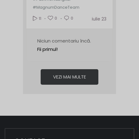
#MagnumDanceTeam
0
0
11
iulie 23
Niciun comentariu încă.
Fii primul!
VEZI MAI MULTE