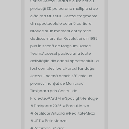
Sorina Jecza. Seara a culminat cu
proiecții 3D pe ecrane multiple și pe
clădirea Muzeului Jecza, fragmente
din spectacolele celor 5 cartiere
istorice și un moment coregrafic
dedicat martirilor Revoluției din 1989,
pus în scenă de Magnum Dance
Team.
Accesul publicului la toate
activitățile din cadrul spectacolului a
fost complet liber.
„Parcul Fundației
Jecza – scenă deschisă” este un
proiect finanțat de Municipiul
Timișoara prin Centrul de
Proiecte.
#ArtTM #SpotlightHeritage
#Timișoara2026 #ParculJecza
#RealitateVirtuală #RealitateMixtă
#UPT #PeterJecza
#PatrimoniuDigital