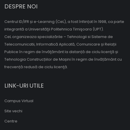
DESPRE NOI
Centrul ID/IFR și e-Learning (CeL), a fost înființat în 1998, ca parte
integrantă a Universităţii Politehnica Timişoara (UPT).
CeL organizeaza specializările – Tehnologii si Sisteme de
Telecomunicatii, Informatică Aplicată, Comunicare și Relații
Publice în regim de învăţământ la distanță de ciclu licenţă și
Tehnologia Construcțiilor de Mașini în regim de învățământ cu
frecvență redusă de ciclu licenţă.
LINK-URI UTILE
Campus Virtual
Site vechi
Centre