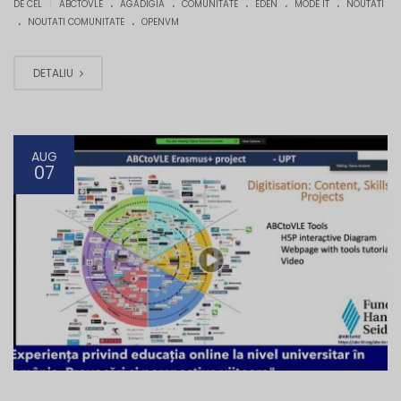
.
.
.
.
.
|
DE CEL
ABCTOVLE
AGADIGIA
COMUNITATE
EDEN
MODE IT
NOUTATI
.
.
NOUTATI COMUNITATE
OPENVM
DETALIU
AUG
07