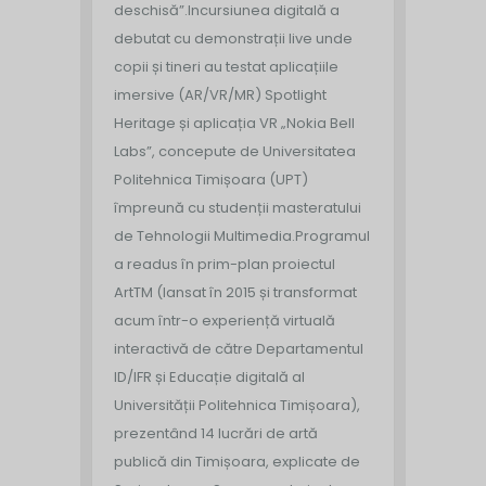
deschisă”.
Incursiunea digitală a
debutat cu demonstrații live unde
copii și tineri au testat aplicațiile
imersive (AR/VR/MR) Spotlight
Heritage și aplicația VR „Nokia Bell
Labs”, concepute de Universitatea
Politehnica Timișoara (UPT)
împreună cu studenții masteratului
de Tehnologii Multimedia.
Programul
a readus în prim-plan proiectul
ArtTM (lansat în 2015 și transformat
acum într-o experiență virtuală
interactivă de către Departamentul
ID/IFR și Educație digitală al
Universității Politehnica Timișoara),
prezentând 14 lucrări de artă
publică din Timișoara, explicate de