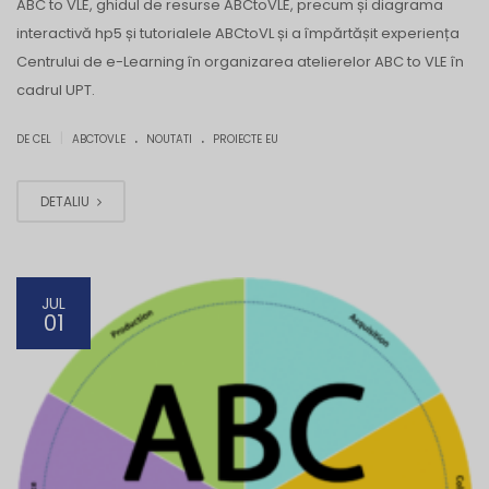
ABC to VLE, ghidul de resurse ABCtoVLE, precum și diagrama
interactivă hp5 și tutorialele ABCtoVL și a împărtășit experiența
Centrului de e-Learning în organizarea atelierelor ABC to VLE în
cadrul UPT.
.
.
|
DE CEL
ABCTOVLE
NOUTATI
PROIECTE EU
DETALIU
JUL
01