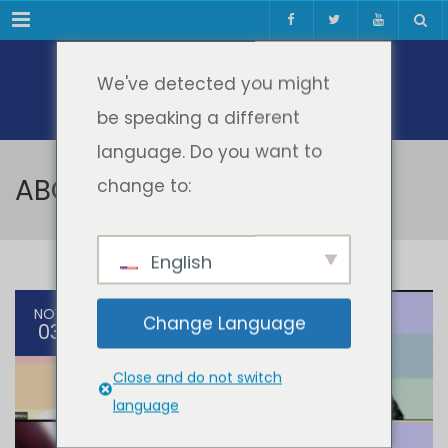
Meniul
We've detected you might
be speaking a different
language. Do you want to
ABCtoVLE
change to:
English
NOV
Change Language
03
Close and do not switch
language