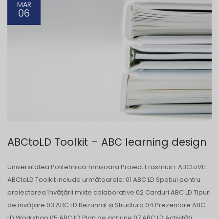
MAR
06
ABCtoLD Toolkit – ABC learning design
Universitatea Politehnica Timișoara Proiect Erasmus+ ABCtoVLE
ABCtoLD Toolkit include următoarele: 01 ABC LD Spațiul pentru
proiectarea învățării mixte colaborative 02 Carduri ABC LD Tipuri
de învățare 03 ABC LD Rezumat și Structura 04 Prezentare ABC
LD Workshop 05 ABC LD Plan de acțiune 07 ABC LD Activități