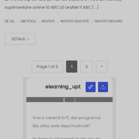
suplimentare online 10 ABC LD Leaflet 11 ABC […]
.
.
.
|
DE CEL
ABCTOVLE
NOUTATI
NOUTATI EDUCATIE
NOUTATI INOVARE
DETALIU
»
Page 1 of 2
1
2
elearning_upt
Vrei o carieră în IT, dar programul
tău zilnic este deja încărcat?
Nu trebuie să renunți la job sau la