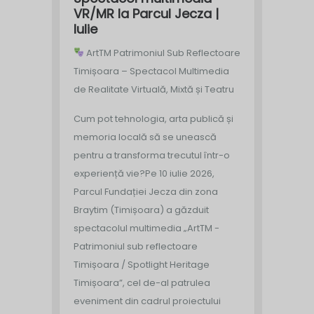
VR/MR la Parcul Jecza |
Iulie
ArtTM Patrimoniul Sub Reflectoare
Timișoara – Spectacol Multimedia
de Realitate Virtuală, Mixtă și Teatru
Cum pot tehnologia, arta publică și
memoria locală să se unească
pentru a transforma trecutul într-o
experiență vie?
Pe 10 iulie 2026,
Parcul Fundației Jecza din zona
Braytim (Timișoara) a găzduit
spectacolul multimedia „ArtTM -
Patrimoniul sub reflectoare
Timișoara / Spotlight Heritage
Timișoara”, cel de-al patrulea
eveniment din cadrul proiectului