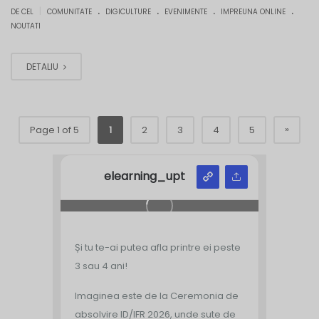
.
.
.
.
|
DE CEL
COMUNITATE
DIGICULTURE
EVENIMENTE
IMPREUNA ONLINE
NOUTATI
DETALIU
»
Page 1 of 5
1
2
3
4
5
elearning_upt
Și tu te-ai putea afla printre ei peste
3 sau 4 ani!
Imaginea este de la Ceremonia de
absolvire ID/IFR 2026, unde sute de