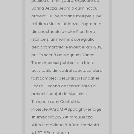
publică din Timișoara, explicate de
Sorina Jecza. Seara a culminat cu
proiecții 3D pe ecrane multiple și pe
clădirea Muzeului Jecza, fragmente
din spectacolele celor 5 cartiere
istorice și un moment coregrafic
dedicat martirilor Revoluției din 1989,
pus în scenă de Magnum Dance
Team.
Accesul publicului la toate
activitățile din cadrul spectacolului a
fost complet liber.
„Parcul Fundației
Jecza – scenă deschisă” este un
proiect finanțat de Municipiul
Timișoara prin Centrul de
Proiecte.
#ArtTM #SpotlightHeritage
#Timișoara2026 #ParculJecza
#RealitateVirtuală #RealitateMixtă
#UPT #PeterJecza