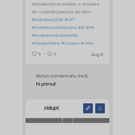
etichetează un prieten, s-ar putea
să-i schimbi planurile de viitor!
#Admitere2026
#UPT
#PolitehnicaTimisoara
#ID
#IFR
#InvatamantLaDistanta
#StudiuOnline
#Cariera
#Viitor
5
0
Aug 6
Niciun comentariu încă.
Fii primul!
cidupt