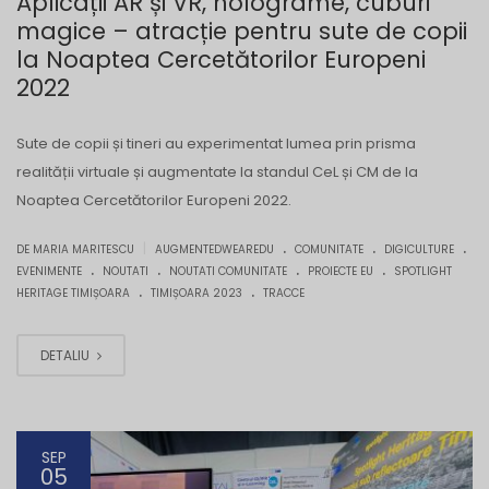
Aplicații AR și VR, holograme, cuburi
magice – atracție pentru sute de copii
la Noaptea Cercetătorilor Europeni
2022
Sute de copii și tineri au experimentat lumea prin prisma
realității virtuale și augmentate la standul CeL și CM de la
Noaptea Cercetătorilor Europeni 2022.
.
.
.
|
DE MARIA MARITESCU
AUGMENTEDWEAREDU
COMUNITATE
DIGICULTURE
.
.
.
.
EVENIMENTE
NOUTATI
NOUTATI COMUNITATE
PROIECTE EU
SPOTLIGHT
.
.
HERITAGE TIMIȘOARA
TIMIȘOARA 2023
TRACCE
DETALIU
SEP
05