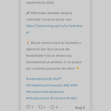
septembrie 2026.
Află toate detaliile despre
calendar, locuri și dosar aici:
https://elearning.upt.ro/ro/admiter
e/
Știi pe cineva care își dorește o
diplomă dar are nevoie de
flexibilitate? Dă un share sau
etichetează un prieten, s-ar putea
să-i schimbi planurile de viitor!
#Admitere2026
#UPT
#PolitehnicaTimisoara
#ID
#IFR
#InvatamantLaDistanta
#StudiuOnline
#Cariera
#Viitor
7
1
0
Aug 6