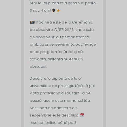
Și tu te-ai putea afla printre ei peste
3 sau 4 ani!
Imaginea este de la Ceremonia
de absolvire ID/IFR 2026, unde sute
de absolvenți au demonstrat că
ambiția și perseverența pot învinge
orice program încărcat și că,
totodată, distanța nu este un
obstacol.
Dacă vrei o diplomă de la o
universitate de prestigiu fără să pui
viața profesională sau familia pe
pauză, acum este momentul tău.
Sesiunea de admitere din
septembrie este deschisă!
Înscrieri online până pe 8