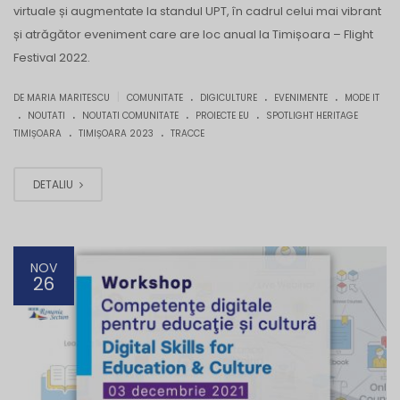
virtuale și augmentate la standul UPT, în cadrul celui mai vibrant
și atrăgător eveniment care are loc anual la Timișoara – Flight
Festival 2022.
.
.
.
|
DE MARIA MARITESCU
COMUNITATE
DIGICULTURE
EVENIMENTE
MODE IT
.
.
.
.
NOUTATI
NOUTATI COMUNITATE
PROIECTE EU
SPOTLIGHT HERITAGE
.
.
TIMIȘOARA
TIMIȘOARA 2023
TRACCE
DETALIU
NOV
26