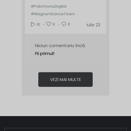
#PatrimoniuDigital
#MagnumDanceTeam
0
0
10
iulie 23
Niciun comentariu încă.
Fii primul!
VEZI MAI MULTE