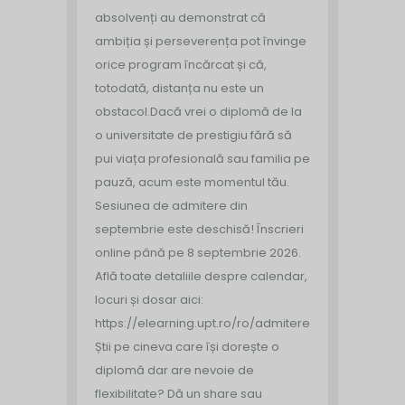
absolvenți au demonstrat că
ambiția și perseverența pot învinge
orice program încărcat și că,
totodată, distanța nu este un
obstacol.
Dacă vrei o diplomă de la
o universitate de prestigiu fără să
pui viața profesională sau familia pe
pauză, acum este momentul tău.
Sesiunea de admitere din
septembrie este deschisă!
Înscrieri
online până pe 8 septembrie 2026.
Află toate detaliile despre calendar,
locuri și dosar aici:
https://elearning.upt.ro/ro/admitere/
Știi pe cineva care își dorește o
diplomă dar are nevoie de
flexibilitate? Dă un share sau