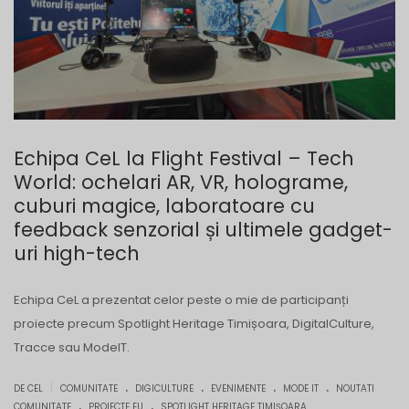
Echipa CeL la Flight Festival – Tech
World: ochelari AR, VR, holograme,
cuburi magice, laboratoare cu
feedback senzorial și ultimele gadget-
uri high-tech
Echipa CeL a prezentat celor peste o mie de participanți
proiecte precum Spotlight Heritage Timișoara, DigitalCulture,
Tracce sau ModeIT.
.
.
.
.
|
DE CEL
COMUNITATE
DIGICULTURE
EVENIMENTE
MODE IT
NOUTATI
.
.
COMUNITATE
PROIECTE EU
SPOTLIGHT HERITAGE TIMIȘOARA