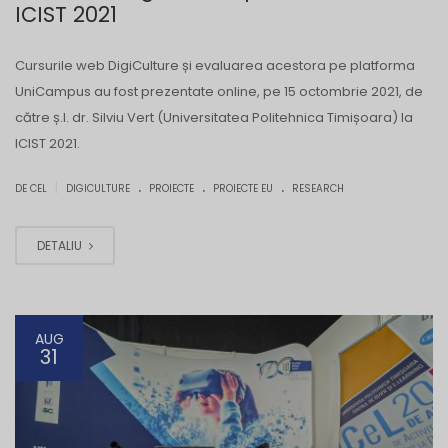
ICIST 2021
Cursurile web DigiCulture și evaluarea acestora pe platforma
UniCampus au fost prezentate online, pe 15 octombrie 2021, de
către ș.l. dr. Silviu Vert (Universitatea Politehnica Timișoara) la
ICIST 2021.
.
.
.
|
DE CEL
DIGICULTURE
PROIECTE
PROIECTE EU
RESEARCH
DETALIU
AUG
31