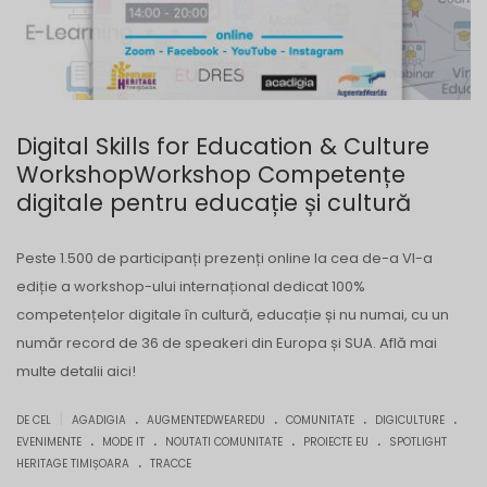
Digital Skills for Education & Culture
WorkshopWorkshop Competențe
digitale pentru educație și cultură
Peste 1.500 de participanți prezenți online la cea de-a VI-a
ediție a workshop-ului internațional dedicat 100%
competențelor digitale în cultură, educație și nu numai, cu un
număr record de 36 de speakeri din Europa și SUA. Află mai
multe detalii aici!
.
.
.
.
|
DE CEL
AGADIGIA
AUGMENTEDWEAREDU
COMUNITATE
DIGICULTURE
.
.
.
.
EVENIMENTE
MODE IT
NOUTATI COMUNITATE
PROIECTE EU
SPOTLIGHT
.
HERITAGE TIMIȘOARA
TRACCE