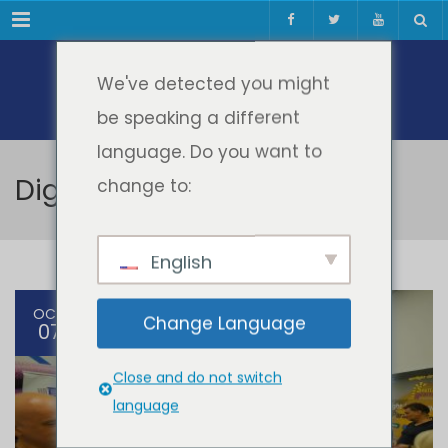
Meniul
We've detected you might
be speaking a different
language. Do you want to
DigiCulture
change to:
English
OCT
Change Language
07
Close and do not switch
language