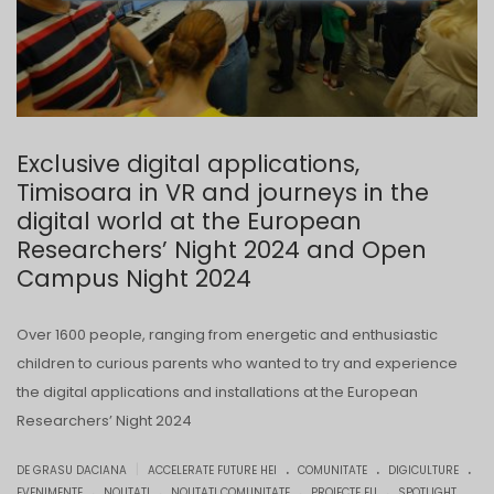
Exclusive digital applications,
Timisoara in VR and journeys in the
digital world at the European
Researchers’ Night 2024 and Open
Campus Night 2024
Over 1600 people, ranging from energetic and enthusiastic
children to curious parents who wanted to try and experience
the digital applications and installations at the European
Researchers’ Night 2024
.
.
.
|
DE GRASU DACIANA
ACCELERATE FUTURE HEI
COMUNITATE
DIGICULTURE
.
.
.
.
EVENIMENTE
NOUTATI
NOUTATI COMUNITATE
PROIECTE EU
SPOTLIGHT