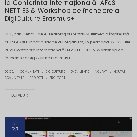
la Conferința Internațională IAFeS
NETTIES & Workshop de încheiere a
DigiCulture Erasmus+
UPT, prin Centrul de e-Learning și Centrul Multimedia împreună
cu IAFeS și Fundația Triade au organizat, în perioada 22-23 iulie
2021 Conferința Internațională IAFeS NETTIES & Workshop de
încheiere a DigiCulture Erasmus+.
.
.
.
.
|
DE CEL
COMUNITATE
DIGICULTURE
EVENIMENTE
NOUTATI
NOUTATI
.
.
COMUNITATE
PROIECTE
PROIECTE EU
DETALIU
JUL
23