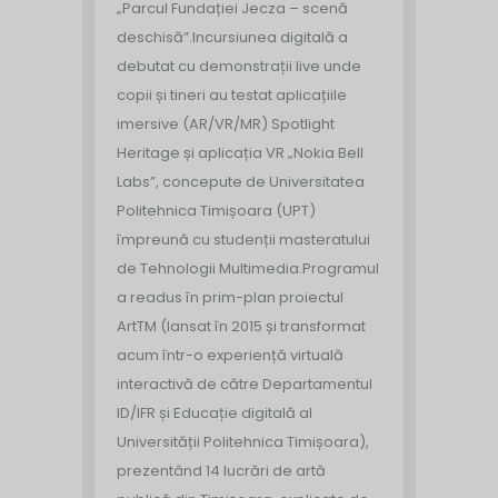
„Parcul Fundației Jecza – scenă
deschisă”.
Incursiunea digitală a
debutat cu demonstrații live unde
copii și tineri au testat aplicațiile
imersive (AR/VR/MR) Spotlight
Heritage și aplicația VR „Nokia Bell
Labs”, concepute de Universitatea
Politehnica Timișoara (UPT)
împreună cu studenții masteratului
de Tehnologii Multimedia.
Programul
a readus în prim-plan proiectul
ArtTM (lansat în 2015 și transformat
acum într-o experiență virtuală
interactivă de către Departamentul
ID/IFR și Educație digitală al
Universității Politehnica Timișoara),
prezentând 14 lucrări de artă