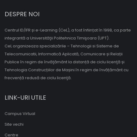
DESPRE NOI
Centrul ID/IFR și e-Learning (CeL), a fost înființat în 1998, ca parte
integrantă a Universităţii Politehnica Timişoara (UPT).
CeL organizeaza specializările – Tehnologii si Sisteme de
Telecomunicatii, Informatică Aplicată, Comunicare și Relații
Publice în regim de învăţământ la distanță de ciclu licenţă și
Tehnologia Construcțiilor de Mașini în regim de învățământ cu
frecvență redusă de ciclu licenţă.
LINK-URI UTILE
Campus Virtual
Site vechi
Centre