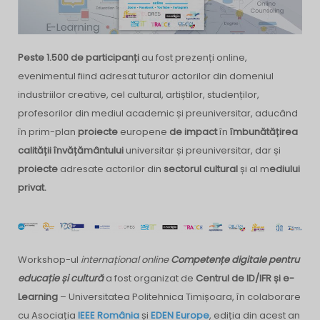
Peste 1.500 de participanți
au fost prezenți online,
e
venimentul fiind adresat tuturor actorilor din domeniul
industriilor creative, cel cultural, artiștilor, studenților,
profesorilor din mediul academic și preuniversitar, aducând
în prim-plan
proiecte
europene
de impact
în
îmbunătățirea
calității învățământului
universitar și preuniversitar, dar și
proiecte
adresate actorilor din
sectorul cultural
și al m
ediului
privat.
Workshop-ul
internațional online
Competențe digitale pentru
educație și cultură
a fost organizat de
Centrul de ID/IFR și e-
Learning
– Universitatea Politehnica Timișoara, în colaborare
cu Asociația
IEEE
România
și
EDEN Europe
,
ediția din acest an