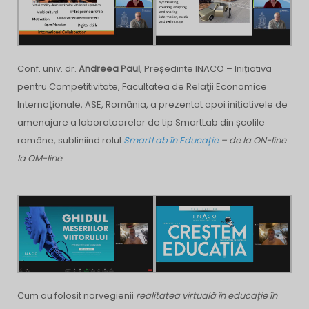
Conf. univ. dr.
Andreea Paul
, Președinte INACO – Inițiativa
pentru Competitivitate, Facultatea de Relaţii Economice
Internaţionale, ASE, România, a prezentat apoi inițiativele de
amenajare a laboratoarelor de tip SmartLab din școlile
române, subliniind rolul
SmartLab în Educație
– de la ON-line
la OM-line
.
Cum au folosit norvegienii
realitatea virtuală în educație în