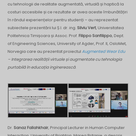
cu tehnologii de realitate augmentată, virtuală și haptică la
costuri accesibile și ce rezultate ar avea aceste îmbunătățiri
în rândul experiențelor pentru studenți – au reprezentat
subiectele prezentării lui Ș.l. dr. ing.
Silviu Vert
, Universitatea
Politehnica Timișoara și Assoc. Prof.
Filippo Sanfilippo
, Dept.
of Engineering Sciences, University of Agder, Prof. II, OsloMet,
Norvegia care au prezentat proiectul
Augmented Wear Edu
– Integrarea realității virtuale și augmentate cu tehnologia
purtabilă în educația inginerească
.
Dr.
Sanaz Fallahkhair
, Principal Lecturer in Human Computer
Interaction, University of Brighton, Marea Britanie, a descris