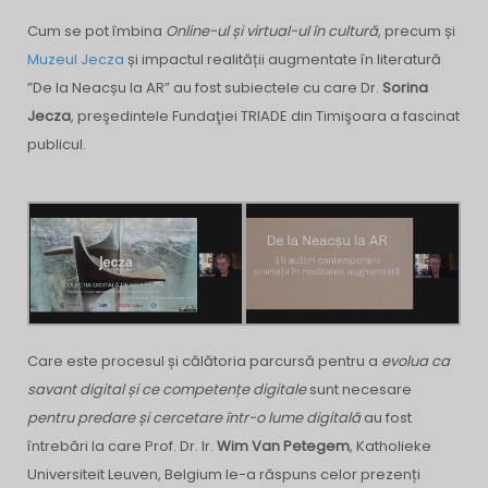
Cum se pot îmbina
Online-ul și virtual-ul în cultură
, precum și
Muzeul Jecza
și impactul realității augmentate în literatură
”De la Neacșu la AR” au fost subiectele cu care Dr.
Sorina
Jecza
, preşedintele Fundaţiei TRIADE din Timişoara a fascinat
publicul.
Care este procesul și călătoria parcursă pentru a
evolua ca
savant digital și ce competențe digitale
sunt necesare
pentru predare și cercetare într-o lume digitală
au fost
întrebări la care Prof. Dr. Ir.
Wim Van Petegem
, Katholieke
Universiteit Leuven, Belgium le-a răspuns celor prezenți