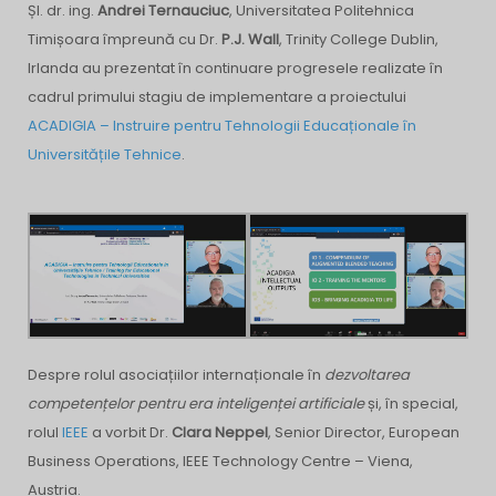
Șl. dr. ing.
Andrei Ternauciuc
, Universitatea Politehnica
Timișoara împreună cu Dr.
P.J. Wall
, Trinity College Dublin,
Irlanda au prezentat în continuare progresele realizate în
cadrul primului stagiu de implementare a proiectului
ACADIGIA – Instruire pentru Tehnologii Educaționale în
Universitățile Tehnice
.
Despre rolul asociațiilor internaționale în
dezvoltarea
competențelor pentru era inteligenței artificiale
și, în special,
rolul
IEEE
a vorbit Dr.
Clara Neppel
, Senior Director, European
Business Operations, IEEE Technology Centre – Viena,
Austria.