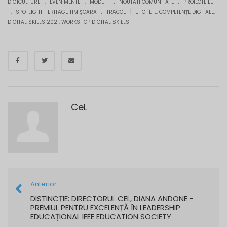
.
.
.
.
DIGICULTURE
EVENIMENTE
MODE IT
NOUTATI COMUNITATE
PROIECTE EU
.
.
|
SPOTLIGHT HERITAGE TIMIȘOARA
TRACCE
ETICHETE:
COMPETENȚE DIGITALE
,
DIGITAL SKILLS 2021
,
WORKSHOP DIGITAL SKILLS
CeL
Anterior
DISTINCȚIE: DIRECTORUL CEL, DIANA ANDONE -
PREMIUL PENTRU EXCELENȚĂ ÎN LEADERSHIP
EDUCAȚIONAL IEEE EDUCATION SOCIETY