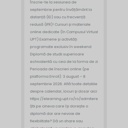
Înscrie-te la sesiunea de
septembrie pentru învățământ la
distanță (ID) sau cu frecvență
redusă (IFR)!
Cursuri și materiale
online dedicate (în Campusul Virtual
UPT)
Examene și activități
programate exclusiv în weekend
Diplomă de studii superioare
echivalentă cu cea de la forma de zi
Perioada de înscrieri online (pe
platforma Enroll): 3 august – 8
septembrie 2026.
Află toate detaliile
despre calendar, locuri și dosar aici:
https://elearning.upt.ro/ro/admitere/
Știi pe cineva care își dorește o
diplomă dar are nevoie de
flexibilitate? Dă un share sau