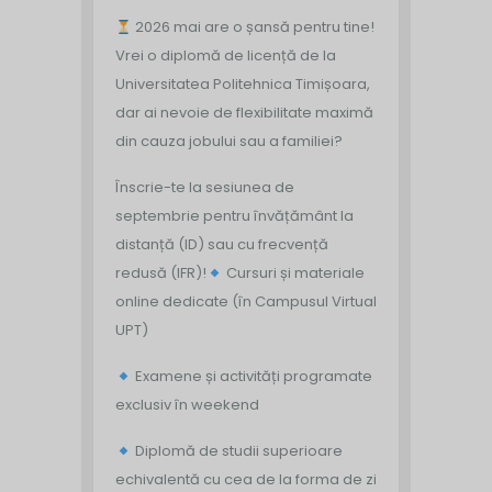
2026 mai are o șansă pentru tine!
Vrei o diplomă de licență de la
Universitatea Politehnica Timișoara,
dar ai nevoie de flexibilitate maximă
din cauza jobului sau a familiei?
Înscrie-te la sesiunea de
septembrie pentru învățământ la
distanță (ID) sau cu frecvență
redusă (IFR)!
Cursuri și materiale
online dedicate (în Campusul Virtual
UPT)
Examene și activități programate
exclusiv în weekend
Diplomă de studii superioare
echivalentă cu cea de la forma de zi