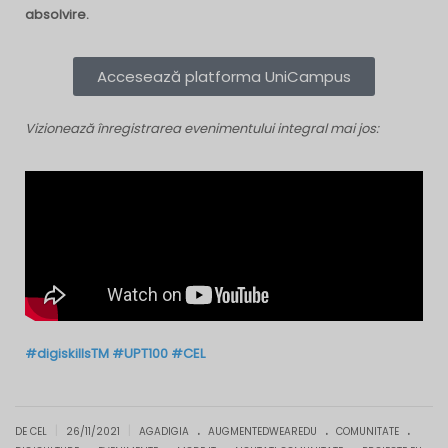
absolvire.
Accesează platforma UniCampus
Vizionează înregistrarea evenimentului integral mai jos:
#digiskillsTM
#UPT100
#CEL
.
.
.
|
|
DE CEL
26/11/2021
AGADIGIA
AUGMENTEDWEAREDU
COMUNITATE