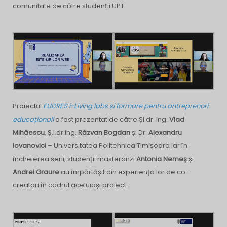
comunitate de către studenții UPT.
Proiectul
EUDRES i-Living labs și formare pentru antreprenori
educaționali
a fost prezentat de către Șl.dr. ing.
Vlad
Mihăescu
, Ș.l.dr.ing.
Răzvan Bogdan
și Dr.
Alexandru
Iovanovici
– Universitatea Politehnica Timișoara iar în
încheierea serii, studenții masteranzi
Antonia Nemeș
și
Andrei Graure
au împărtășit din experiența lor de co-
creatori în cadrul aceluiași proiect.