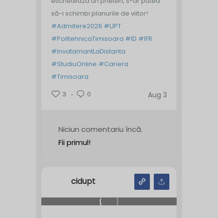
etichetează un prieten, s-ar putea
să-i schimbi planurile de viitor!
#Admitere2026
#UPT
#PolitehnicaTimisoara
#ID
#IFR
#InvatamantLaDistanta
#StudiuOnline
#Cariera
#Timisoara
3
0
Aug 3
Niciun comentariu încă.
Fii primul!
cidupt