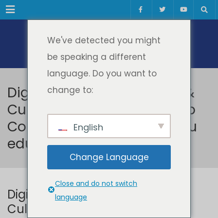
Meniul
We've detected you might
be speaking a different
language. Do you want to
Digital Skills for Education &
change to:
Culture WorkshopWorkshop
Competențe digitale pentru
English
educație și cultură
Change Language
Close and do not switch
Digital Skills for Education &
language
Culture WorkshopWorkshop