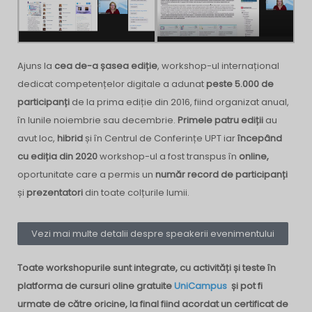
Ajuns la
cea de-a șasea ediție
, workshop-ul internațional
dedicat competențelor digitale a adunat
peste 5.000 de
participanți
de la prima ediție din 2016, fiind organizat anual,
în lunile noiembrie sau decembrie.
Primele patru ediții
au
avut loc,
hibrid
și în Centrul de Conferințe UPT iar
începând
cu ediția din 2020
workshop-ul a fost transpus în
online,
oportunitate care a permis un
număr record de participanți
și
prezentatori
din toate colțurile lumii.
Vezi mai multe detalii despre speakerii evenimentului
Toate workshopurile sunt integrate, cu activități și teste în
platforma de cursuri oline gratuite
UniCampus
și pot fi
urmate de către oricine, la final fiind acordat un certificat de