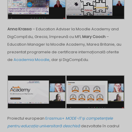
Anna Krassa
– Education Adviser la Moodle Academy and
DigCompEdu, Grecia, împreună cu MFL
Mary Cooch
–
Education Manager la Moodle Academy, Marea Britanie, au
prezentat programele de certificare internațională oferite
de
Academia Moodle
, dar și DigCompEdu.
Proiectul european
Erasmus+
MODE-IT
și
competențele
pentru educația universitară deschisă
dezvoltate în cadrul