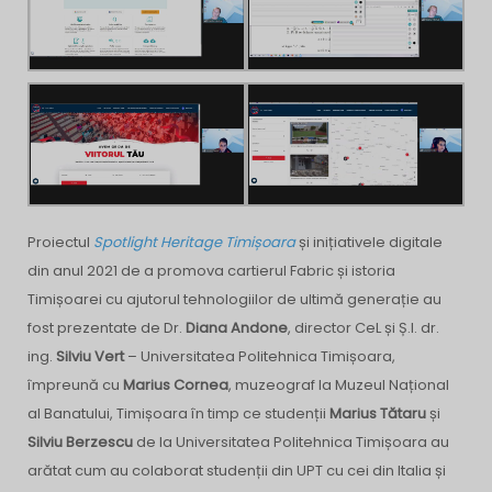
Proiectul
Spotlight Heritage Timișoara
și inițiativele digitale
din anul 2021 de a promova cartierul Fabric și istoria
Timișoarei cu ajutorul tehnologiilor de ultimă generație au
fost prezentate de Dr.
Diana Andone
, director CeL și Ș.l. dr.
ing.
Silviu Vert
– Universitatea Politehnica Timișoara,
împreună cu
Marius Cornea
, muzeograf la Muzeul Național
al Banatului, Timișoara în timp ce studenții
Marius Tătaru
și
Silviu Berzescu
de la Universitatea Politehnica Timișoara au
arătat cum au colaborat studenții din UPT cu cei din Italia și