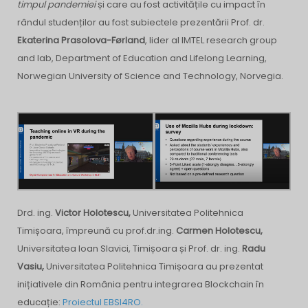
timpul pandemiei
și care au fost activitățile cu impact în
rândul studenților au fost subiectele prezentării Prof. dr.
Ekaterina Prasolova-Førland
, lider al IMTEL research group
and lab, Department of Education and Lifelong Learning,
Norwegian University of Science and Technology, Norvegia.
Drd. ing.
Victor Holotescu,
Universitatea Politehnica
Timișoara, împreună cu
prof.dr.ing.
Carmen Holotescu,
Universitatea Ioan Slavici, Timișoara și Prof. dr. ing.
Radu
Vasiu,
Universitatea Politehnica Timișoara au prezentat
inițiativele din România pentru integrarea Blockchain în
educație:
Proiectul EBSI4RO.