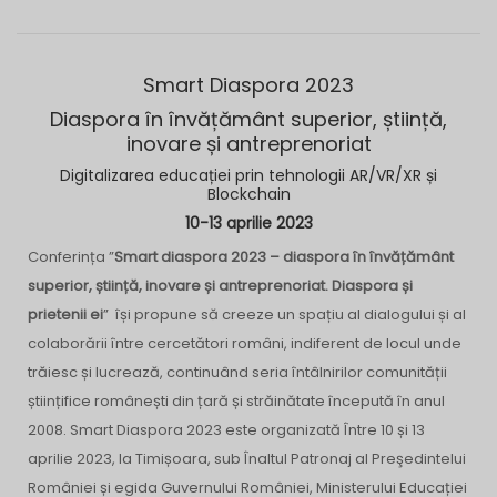
Smart Diaspora 2023
Diaspora în învățământ superior, știință,
inovare și antreprenoriat
Digitalizarea educației prin tehnologii AR/VR/XR și
Blockchain
10-13 aprilie 2023
Conferința ”
Smart diaspora 2023 – diaspora în învățământ
superior, știință, inovare și antreprenoriat. Diaspora și
prietenii e
i
” își propune să creeze un spațiu al dialogului și al
colaborării între cercetători români, indiferent de locul unde
trăiesc și lucrează, continuând seria întâlnirilor comunității
științifice românești din țară și străinătate începută în anul
2008. Smart Diaspora 2023 este organizată Între 10 și 13
aprilie 2023, la Timișoara, sub Înaltul Patronaj al Preşedintelui
României și egida Guvernului României, Ministerului Educației