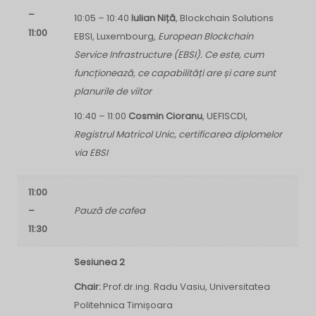
–
10:05 – 10:40
Iulian Niță
, Blockchain Solutions
11:00
EBSI, Luxembourg,
European Blockchain
Service Infrastructure (EBSI). Ce este, cum
funcționează, ce capabilități are și care sunt
planurile de viitor
10:40 – 11:00
Cosmin Cioranu
, UEFISCDI,
Registrul Matricol Unic, certificarea diplomelor
via EBSI
11:00
–
Pauză de cafea
11:30
Sesiunea 2
Chair:
Prof.dr.ing. Radu Vasiu, Universitatea
Politehnica Timișoara