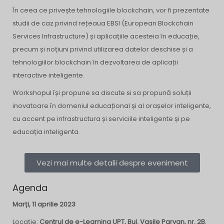
În ceea ce privește tehnologiile blockchain, vor fi prezentate
studii de caz privind rețeaua EBSI (European Blockchain
Services Infrastructure) și aplicațiile acesteia în educație,
precum și noțiuni privind utilizarea datelor deschise și a
tehnologiilor blockchain în dezvoltarea de aplicații
interactive inteligente.
Workshopul își propune sa discute si sa propună soluții
inovatoare în domeniul educațional și al orașelor inteligente,
cu accent pe infrastructura și serviciile inteligente și pe
educația inteligenta
.
Vezi mai multe detalii despre eveniment
Agenda
Marți, 11 aprilie 2023
Locație:
Centrul de e-Learning UPT, Bul. Vasile Parvan, nr. 2B
,