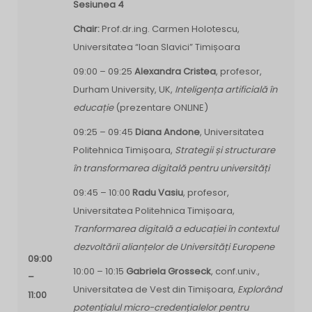
Sesiunea 4
Chair:
Prof.dr.ing. Carmen Holotescu,
Universitatea “Ioan Slavici” Timișoara
09:00 – 09:25
Alexandra Cristea
, profesor,
Durham University, UK,
Inteligența artificială în
educație
(prezentare ONLINE)
09:25 – 09:45
Diana Andone
, Universitatea
Politehnica Timișoara,
Strategii și structurare
în transformarea digitală pentru universități
09:45 – 10:00
Radu Vasiu
, profesor,
Universitatea Politehnica Timișoara,
Tranformarea digitală a educației în contextul
dezvoltării alianțelor de Universități Europene
09:00
10:00 – 10:15
Gabriela Grosseck
, conf.univ.,
–
Universitatea de Vest din Timișoara,
Explorând
11:00
potențialul micro-credențialelor pentru