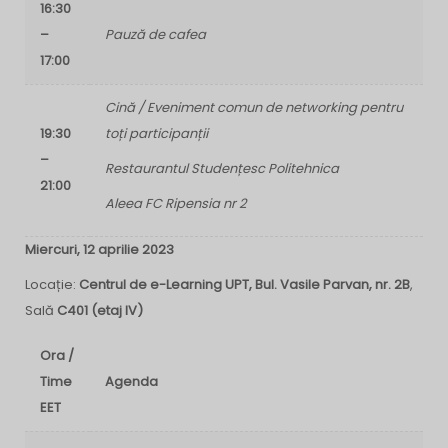
16:30
–
Pauză de cafea
17:00
Cină / Eveniment comun de networking pentru
19:30
toți participanții
–
Restaurantul Studențesc Politehnica
21:00
Aleea FC Ripensia nr 2
Miercuri, 12 aprilie 2023
Locație:
Centrul de e-Learning UPT, Bul. Vasile Parvan, nr. 2B
,
Sală
C401 (etaj IV)
Ora /
Time
Agenda
EET