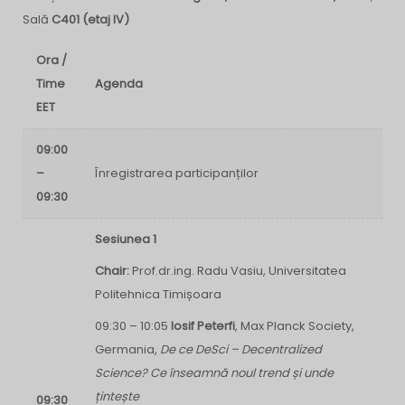
Sală
C401 (etaj IV)
Ora /
Time
Agenda
EET
09:00
–
Înregistrarea participanților
09:30
Sesiunea 1
Chair:
Prof.dr.ing. Radu Vasiu, Universitatea
Politehnica Timișoara
09:30 – 10:05
Iosif Peterfi
, Max Planck Society,
Germania,
De ce DeSci – Decentralized
Science? Ce înseamnă noul trend și unde
țintește
09:30