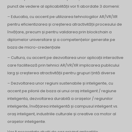
punct de vedere al aplicabilității vor fi abordate 3 domenii:
–
Educatia, cu accent pe utilizarea tehnologiilor AR/VR/XR
pentru eficientizarea și creșterea atractivității procesului de
învățare, precum și pentru validarea prin blockchain a
diplomelor universitare și a competențelor generate pe
baza de micro-credențiale
–
Cultura, cu accent pe dezvoltarea unor aplicații interactive
care facilitează prin tehnici AR/VR/XR implicarea publicului
larg și creșterea atractivității pentru grupuri țintă diverse
–
Dezvoltarea unor regiuni sustenabile și inteligente, cu
accent pe pilonii de baza ai unui oraș inteligent / regiune
inteligenta, dezvoltarea durabilă a orașelor / regiunilor
inteligente, învățarea inteligentă și campusul inteligent vs.
oraș inteligent, industriile culturale și creative ca motor al
orașelor inteligente.
Vor fi prezentate studii de caz privind aplicațiile