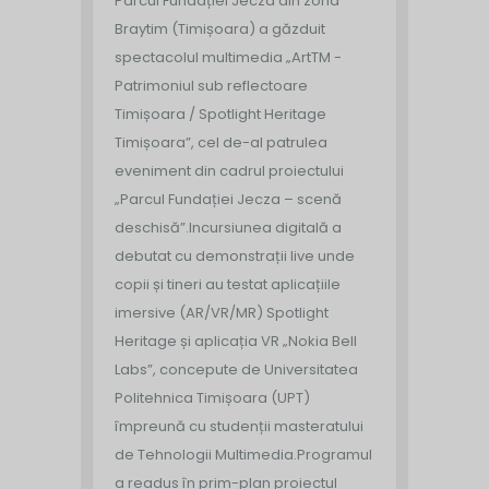
Parcul Fundației Jecza din zona
Braytim (Timișoara) a găzduit
spectacolul multimedia „ArtTM -
Patrimoniul sub reflectoare
Timișoara / Spotlight Heritage
Timișoara”, cel de-al patrulea
eveniment din cadrul proiectului
„Parcul Fundației Jecza – scenă
deschisă”.
Incursiunea digitală a
debutat cu demonstrații live unde
copii și tineri au testat aplicațiile
imersive (AR/VR/MR) Spotlight
Heritage și aplicația VR „Nokia Bell
Labs”, concepute de Universitatea
Politehnica Timișoara (UPT)
împreună cu studenții masteratului
de Tehnologii Multimedia.
Programul
a readus în prim-plan proiectul