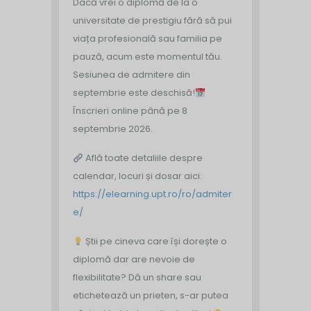
Dacă vrei o diplomă de la o
universitate de prestigiu fără să pui
viața profesională sau familia pe
pauză, acum este momentul tău.
Sesiunea de admitere din
septembrie este deschisă!
Înscrieri online până pe 8
septembrie 2026.
Află toate detaliile despre
calendar, locuri și dosar aici:
https://elearning.upt.ro/ro/admiter
e/
Știi pe cineva care își dorește o
diplomă dar are nevoie de
flexibilitate? Dă un share sau
etichetează un prieten, s-ar putea