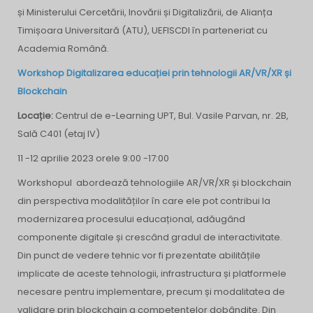
și Ministerului Cercetării, Inovării și Digitalizării, de Alianța
Timișoara Universitară (ATU), UEFISCDI în parteneriat cu
Academia Română.
Workshop Digitalizarea educației prin tehnologii AR/VR/XR și
Blockchain
Locație:
Centrul de e-Learning UPT, Bul. Vasile Parvan, nr. 2B,
Sală C401 (etaj IV)
11 -12 aprilie 2023 orele 9:00 -17:00
Workshopul abordează tehnologiile AR/VR/XR și blockchain
din perspectiva modalităților în care ele pot contribui la
modernizarea procesului educațional, adăugând
componente digitale și crescând gradul de interactivitate.
Din punct de vedere tehnic vor fi prezentate abilitățile
implicate de aceste tehnologii, infrastructura și platformele
necesare pentru implementare, precum și modalitatea de
validare prin blockchain a competențelor dobândite. Din