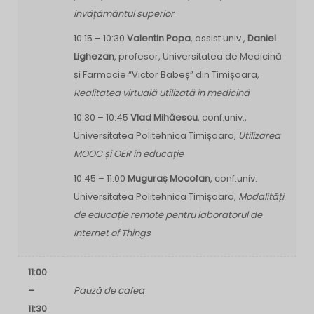
învățământul superior
10:15 – 10:30
Valentin Popa
, assist.univ.,
Daniel
Lighezan
, profesor, Universitatea de Medicină
și Farmacie “Victor Babeș” din Timișoara,
Realitatea virtuală utilizată în medicină
10:30 – 10:45
Vlad Mihăescu
, conf.univ.,
Universitatea Politehnica Timișoara,
Utilizarea
MOOC și OER în educație
10:45 – 11:00
Muguraș Mocofan
, conf.univ.
Universitatea Politehnica Timișoara,
Modalități
de educație remote pentru laboratorul de
Internet of Things
11:00
–
Pauză de cafea
11:30