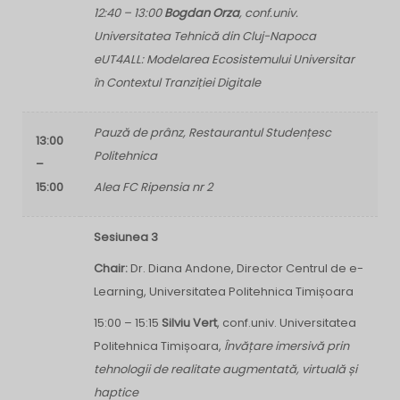
12:40 – 13:00
Bogdan Orza
, conf.univ.
Universitatea Tehnică din Cluj-Napoca
eUT4ALL: Modelarea Ecosistemului Universitar
în Contextul Tranziției Digitale
Pauză de prânz, Restaurantul Studențesc
13:00
Politehnica
–
15:00
Alea FC Ripensia nr 2
Sesiunea 3
Chair:
Dr. Diana Andone, Director Centrul de e-
Learning, Universitatea Politehnica Timișoara
15:00 – 15:15
Silviu Vert
, conf.univ. Universitatea
Politehnica Timișoara,
Învățare imersivă prin
tehnologii de realitate augmentată, virtuală și
haptice