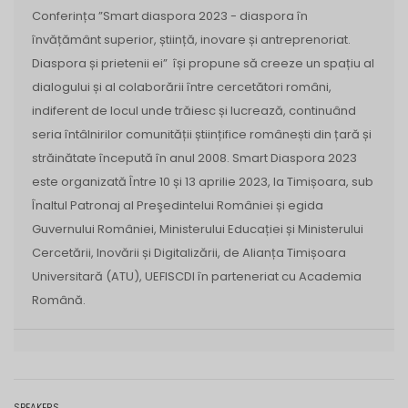
Conferința ”Smart diaspora 2023 - diaspora în
învățământ superior, știință, inovare și antreprenoriat.
Diaspora și prietenii ei” își propune să creeze un spațiu al
dialogului și al colaborării între cercetători români,
indiferent de locul unde trăiesc și lucrează, continuând
seria întâlnirilor comunității științifice românești din țară și
străinătate începută în anul 2008. Smart Diaspora 2023
este organizată Între 10 și 13 aprilie 2023, la Timișoara, sub
Înaltul Patronaj al Preşedintelui României și egida
Guvernului României, Ministerului Educației și Ministerului
Cercetării, Inovării și Digitalizării, de Alianța Timișoara
Universitară (ATU), UEFISCDI în parteneriat cu Academia
Română.
SPEAKERS