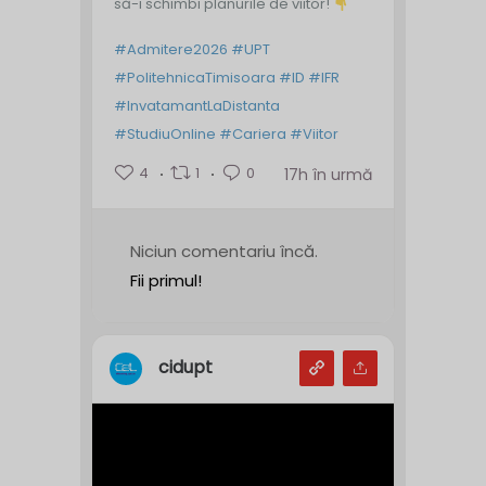
să-i schimbi planurile de viitor!
#Admitere2026
#UPT
#PolitehnicaTimisoara
#ID
#IFR
#InvatamantLaDistanta
#StudiuOnline
#Cariera
#Viitor
4
1
0
17h în urmă
Niciun comentariu încă.
Fii primul!
cidupt