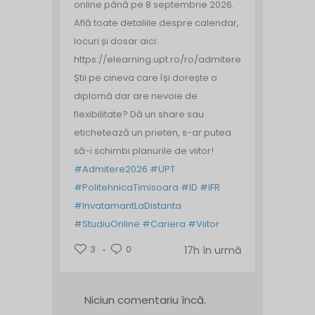
online până pe 8 septembrie 2026.
Află toate detaliile despre calendar,
locuri și dosar aici:
https://elearning.upt.ro/ro/admitere/
Știi pe cineva care își dorește o
diplomă dar are nevoie de
flexibilitate? Dă un share sau
etichetează un prieten, s-ar putea
să-i schimbi planurile de viitor!
#Admitere2026
#UPT
#PolitehnicaTimisoara
#ID
#IFR
#InvatamantLaDistanta
#StudiuOnline
#Cariera
#Viitor
3
0
17h în urmă
Niciun comentariu încă.