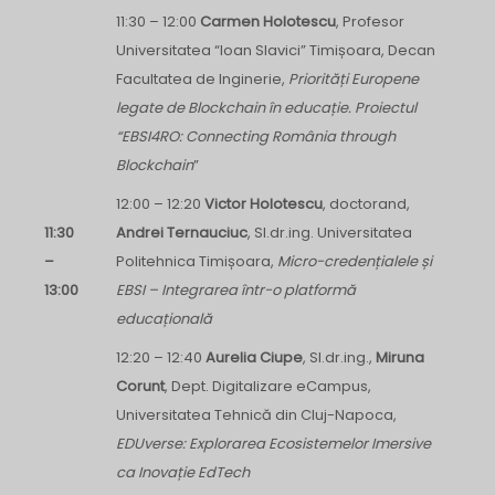
11:30 – 12:00
Carmen Holotescu
, Profesor
Universitatea “Ioan Slavici” Timișoara, Decan
Facultatea de Inginerie,
Priorități Europene
legate de
Blockchain în educație. Proiectul
“EBSI4RO: Connecting România through
Blockchain
”
12:00 – 12:20
Victor Holotescu
, doctorand,
11:30
Andrei Ternauciuc
, Sl.dr.ing. Universitatea
–
Politehnica Timișoara,
Micro-credențialele și
13:00
EBSI – Integrarea într-o platformă
educațională
12:20 – 12:40
Aurelia Ciupe
, Sl.dr.ing.,
Miruna
Corunt
, Dept. Digitalizare eCampus,
Universitatea Tehnică din Cluj-Napoca,
EDUverse: Explorarea Ecosistemelor Imersive
ca Inovație EdTech