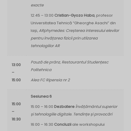
exacte
12:45 – 13:00
Cristian-Gyozo Haba
, profesor
Universitatea Tehnică “Gheorghe Asachi” din
Iași,
ARphymedes: Creșterea interesului elevilor
pentru învățarea fizicii prin utlizarea
tehnologiilor AR
Pauză de prânz, Restaurantul Studențesc
13:00
Politehnica
–
15:00
Alea FC Ripensia nr 2
Sesiunea 6
15:00
15:00 – 16:00
Dezbatere
Învățământul superior
–
și tehnologiile digitale. Tendințe și provocări
16:30
16:00 – 16:30
Concluzii
ale workshopului