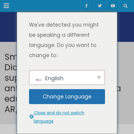
Meniul
We've detected you might
be speaking a different
language. Do you want to
Smart Diaspora 2023.
change to:
Diaspora în învățământ
superior, știință, inovare și
English
antreprenoriat. Digitalizarea
educației prin tehnologii
Change Language
AR/VR/XR și Blockchain
Close and do not switch
language