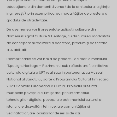
educaționale din domenii diverse (de la arhitectura la științe
inginerești), prin exemplificarea modalităților de creștere a
gradului de atractivitate.
De asemenea vor fi prezentate aplicații culturale din
domeniul Digital Culture & Heritage, cu discutarea modalitatii
de concepere și realizare a acestora, precum și de testare
a uzabilitatii.
Exemplificarile se vor baza pe proiectul de mari dimensiuni
“Spotlight Heritage – Patrimoniul sub reflectoare”, o initiativa
culturala digitala a UPT realizata in parteneriat cu Muzeul
Național al Banatului, parte a Programului Cultural Timisoara
2023 Capitala Europeană a Culturii. Proiectul prezintă
multiplele povești ale Timișoarei prin intermediul
tehnologiilor digitale, povești ale patrimoniului cultural și
istoric, ale dezvoltării tehnice, ale comunităților și
vecinătăților, ale locuitorilor de ieri și de azi.