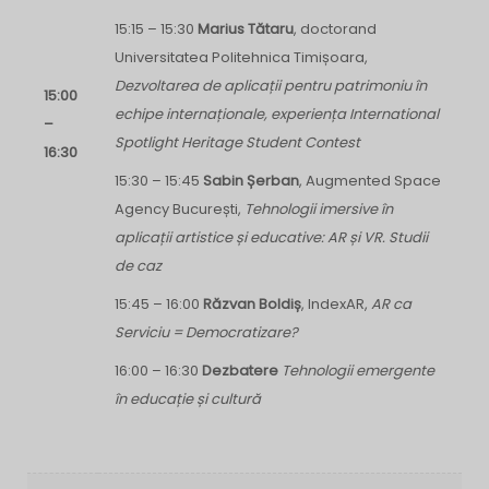
15:15 – 15:30
Marius Tătaru
, doctorand
Universitatea Politehnica Timișoara,
Dezvoltarea de aplicații pentru patrimoniu în
15:00
echipe internaționale, experiența International
–
Spotlight Heritage Student Contest
16:30
15:30 – 15:45
Sabin Șerban
, Augmented Space
Agency București,
Tehnologii imersive în
aplicații artistice și educative: AR și VR. Studii
de caz
15:45 – 16:00
Răzvan Boldiș
, IndexAR,
AR ca
Serviciu = Democratizare?
16:00 – 16:30
Dezbatere
Tehnologii emergente
în educație și cultură