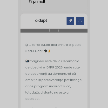
Fii primul!
cidupt
Și tu te-ai putea afla printre ei peste
3 sau 4 ani!
Imaginea este de la Ceremonia
de absolvire ID/IFR 2026, unde sute
de absolvenți au demonstrat că
ambiția și perseverența pot învinge
orice program încărcat și că,
totodată, distanța nu este un
obstacol.