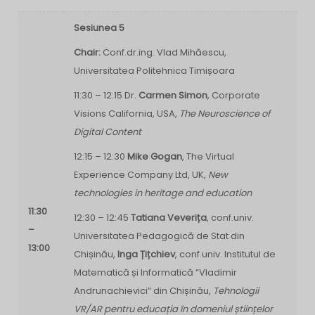
Sesiunea 5
Chair:
Conf.dr.ing. Vlad Mihăescu,
Universitatea Politehnica Timișoara
11:30 – 12:15 Dr.
Carmen Simon
, Corporate
Visions California, USA,
The Neuroscience of
Digital Content
12:15 – 12:30
Mike Gogan
, The Virtual
Experience Company Ltd, UK,
New
technologies in heritage and education
11:30
12:30 – 12:45
Tatiana Veverița
, conf.univ.
–
Universitatea Pedagogică de Stat din
13:00
Chișinău,
Inga Țițchiev
, conf.univ. Institutul de
Matematică și Informatică ”Vladimir
Andrunachievici” din Chișinău,
Tehnologii
VR/AR pentru educația în domeniul științelor