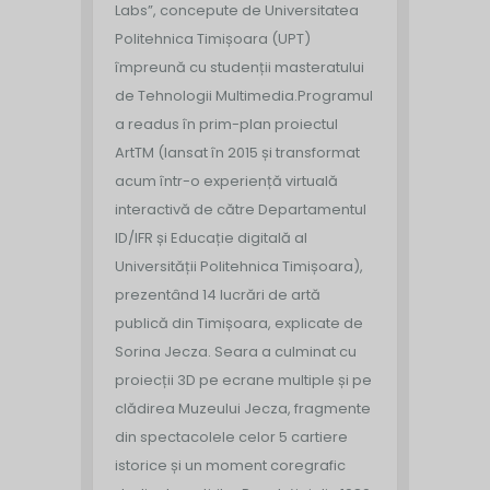
Labs”, concepute de Universitatea
Politehnica Timișoara (UPT)
împreună cu studenții masteratului
de Tehnologii Multimedia.
Programul
a readus în prim-plan proiectul
ArtTM (lansat în 2015 și transformat
acum într-o experiență virtuală
interactivă de către Departamentul
ID/IFR și Educație digitală al
Universității Politehnica Timișoara),
prezentând 14 lucrări de artă
publică din Timișoara, explicate de
Sorina Jecza. Seara a culminat cu
proiecții 3D pe ecrane multiple și pe
clădirea Muzeului Jecza, fragmente
din spectacolele celor 5 cartiere
istorice și un moment coregrafic