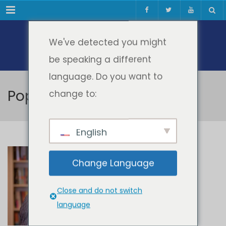
Meniul
We've detected you might
be speaking a different
language. Do you want to
Popa Valentin
change to:
English
Popa Valentin
Change Language
Close and do not switch
language