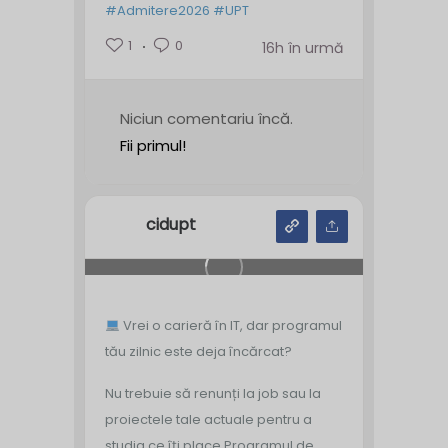
#Admitere2026
#UPT
1
0
16h în urmă
Niciun comentariu încă.
Fii primul!
cidupt
Vrei o carieră în IT, dar programul
tău zilnic este deja încărcat?
Nu trebuie să renunți la job sau la
proiectele tale actuale pentru a
studia ce îți place.
Programul de