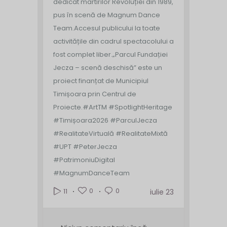
dedicat martirilor Revoluției din 1989,
pus în scenă de Magnum Dance
Team.
Accesul publicului la toate
activitățile din cadrul spectacolului a
fost complet liber.
„Parcul Fundației
Jecza – scenă deschisă” este un
proiect finanțat de Municipiul
Timișoara prin Centrul de
Proiecte.
#ArtTM #SpotlightHeritage
#Timișoara2026 #ParculJecza
#RealitateVirtuală #RealitateMixtă
#UPT #PeterJecza
#PatrimoniuDigital
#MagnumDanceTeam
0
0
11
iulie 23