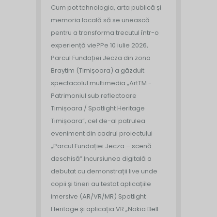
Cum pot tehnologia, arta publică și
memoria locală să se unească
pentru a transforma trecutul într-o
experiență vie?
Pe 10 iulie 2026,
Parcul Fundației Jecza din zona
Braytim (Timișoara) a găzduit
spectacolul multimedia „ArtTM -
Patrimoniul sub reflectoare
Timișoara / Spotlight Heritage
Timișoara”, cel de-al patrulea
eveniment din cadrul proiectului
„Parcul Fundației Jecza – scenă
deschisă”.
Incursiunea digitală a
debutat cu demonstrații live unde
copii și tineri au testat aplicațiile
imersive (AR/VR/MR) Spotlight
Heritage și aplicația VR „Nokia Bell