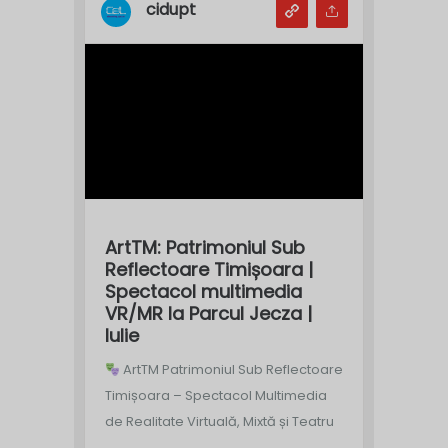
cidupt
ArtTM: Patrimoniul Sub
Reflectoare Timișoara |
Spectacol multimedia
VR/MR la Parcul Jecza |
Iulie
ArtTM Patrimoniul Sub Reflectoare
Timișoara – Spectacol Multimedia
de Realitate Virtuală, Mixtă și Teatru