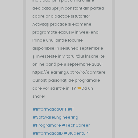
individual prin platforma online
dedicată
‍ Sprijin constant din partea
cadrelor didactice și tutorilor
Activități practice și examene
programate exclusiv în weekend
Prinde unul dintre locurile
disponibile în sesiunea septembrie
și investește în viitorul tău!
Înscrie-te
online până pe 8 septembrie 2026:
https://elearning.upt.ro/ro/admitere/
Cunoști pasionați de programare
care vor să intre în IT?
Dă un
share!
#InformaticaUPT
#IT
#SoftwareEngineering
#Programare
#TechCareer
#InformaticaID
#StudentUPT