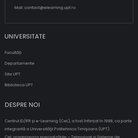
Mail:
contact@elearning.upt.ro
UNIVERSITATE
Facultăți
Departamente
Site UPT
Biblioteca UPT
DESPRE NOI
Centrul ID/IFR și e-Learning (CeL), a fost înființat în 1998, ca parte
integrantă a Universităţii Politehnica Timişoara (UPT).
CeL organizeaza specializările – Tehnologii si Sisteme de