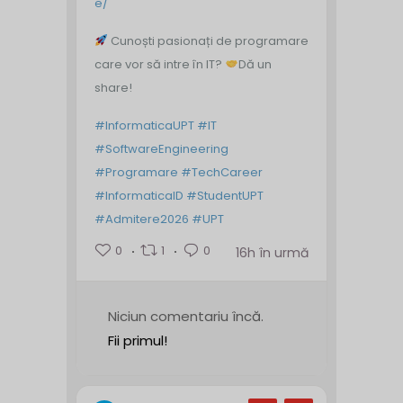
e/
Cunoști pasionați de programare
care vor să intre în IT?
Dă un
share!
#InformaticaUPT
#IT
#SoftwareEngineering
#Programare
#TechCareer
#InformaticaID
#StudentUPT
#Admitere2026
#UPT
0
1
0
16h în urmă
Niciun comentariu încă.
Fii primul!