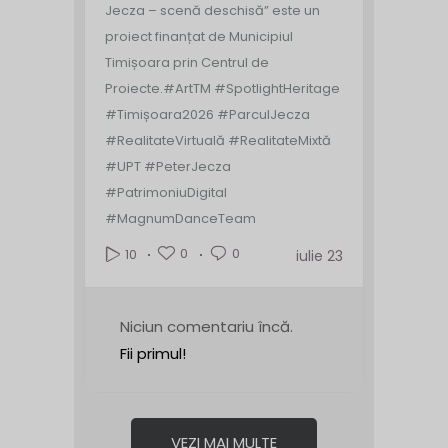
Jecza – scenă deschisă” este un
proiect finanțat de Municipiul
Timișoara prin Centrul de
Proiecte.
#ArtTM #SpotlightHeritage
#Timișoara2026 #ParculJecza
#RealitateVirtuală #RealitateMixtă
#UPT #PeterJecza
#PatrimoniuDigital
#MagnumDanceTeam
0
0
10
iulie 23
Niciun comentariu încă.
Fii primul!
VEZI MAI MULTE