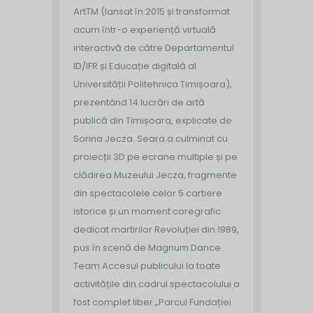
ArtTM (lansat în 2015 și transformat
acum într-o experiență virtuală
interactivă de către Departamentul
ID/IFR și Educație digitală al
Universității Politehnica Timișoara),
prezentând 14 lucrări de artă
publică din Timișoara, explicate de
Sorina Jecza. Seara a culminat cu
proiecții 3D pe ecrane multiple și pe
clădirea Muzeului Jecza, fragmente
din spectacolele celor 5 cartiere
istorice și un moment coregrafic
dedicat martirilor Revoluției din 1989,
pus în scenă de Magnum Dance
Team.
Accesul publicului la toate
activitățile din cadrul spectacolului a
fost complet liber.
„Parcul Fundației