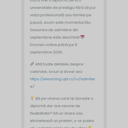
Dacă vrei o diplomă de la o
universitate de prestigiu fără să pui
viața profesională sau familia pe
pauză, acum este momentul tău.
Sesiunea de admitere din
septembrie este deschisă!
Înscrieri online până pe 8
septembrie 2026.
Află toate detaliile despre
calendar, locuri și dosar aici:
https://elearning.upt.ro/ro/admiter
e/
Știi pe cineva care își dorește o
diplomă dar are nevoie de
flexibilitate? Dă un share sau
etichetează un prieten, s-ar putea