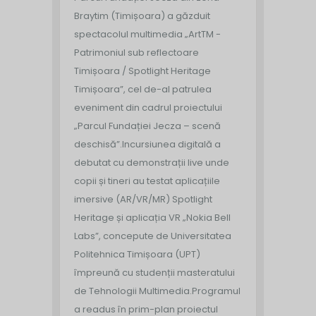
Braytim (Timișoara) a găzduit
spectacolul multimedia „ArtTM -
Patrimoniul sub reflectoare
Timișoara / Spotlight Heritage
Timișoara”, cel de-al patrulea
eveniment din cadrul proiectului
„Parcul Fundației Jecza – scenă
deschisă”.
Incursiunea digitală a
debutat cu demonstrații live unde
copii și tineri au testat aplicațiile
imersive (AR/VR/MR) Spotlight
Heritage și aplicația VR „Nokia Bell
Labs”, concepute de Universitatea
Politehnica Timișoara (UPT)
împreună cu studenții masteratului
de Tehnologii Multimedia.
Programul
a readus în prim-plan proiectul