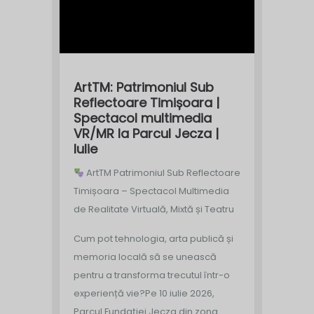
ArtTM: Patrimoniul Sub
Reflectoare Timișoara |
Spectacol multimedia
VR/MR la Parcul Jecza |
Iulie
ArtTM Patrimoniul Sub Reflectoare
Timișoara – Spectacol Multimedia
de Realitate Virtuală, Mixtă și Teatru
Cum pot tehnologia, arta publică și
memoria locală să se unească
pentru a transforma trecutul într-o
experiență vie?
Pe 10 iulie 2026,
Parcul Fundației Jecza din zona