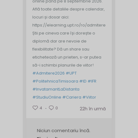
online până pe 8 septembrie 2026.
Află toate detaliile despre calendar,
locuri și dosar aici:
https://elearning.upt.ro/ro/admitere/
Știi pe cineva care își dorește o
diplomă dar are nevoie de
flexibilitate? Dă un share sau
etichetează un prieten, s-ar putea
să-i schimbi planurile de viitor!
#Admitere2026
#UPT
#PolitehnicaTimisoara
#ID
#IFR
#InvatamantLaDistanta
#StudiuOnline
#Cariera
#Viitor
4
0
22h în urmă
Niciun comentariu încă.