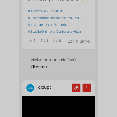
să-i schimbi planurile de viitor!
#Admitere2026
#UPT
#PolitehnicaTimisoara
#ID
#IFR
#InvatamantLaDistanta
#StudiuOnline
#Cariera
#Viitor
5
1
0
22h în urmă
Niciun comentariu încă.
Fii primul!
cidupt