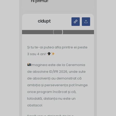
Fii primul!
cidupt
Și tu te-ai putea afla printre ei peste
3 sau 4 ani!
Imaginea este de la Ceremonia
de absolvire ID/IFR 2026, unde sute
de absolvenți au demonstrat că
ambiția și perseverența pot învinge
orice program încărcat și că,
totodată, distanța nu este un
obstacol.