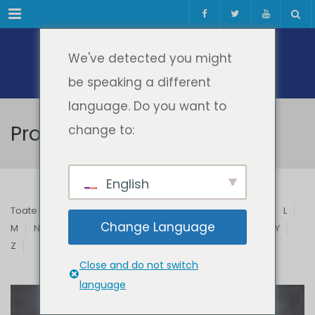
Meniul
We've detected you might
be speaking a different
language. Do you want to
Profesori & Invitați
change to:
English
Toate
A
B
C
D
E
F
G
H
I
J
K
L
Change Language
M
N
O
P
Q
R
S
T
U
V
W
X
Y
Z
Close and do not switch
language