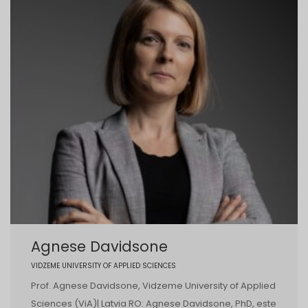
Agnese Davidsone
VIDZEME UNIVERSITY OF APPLIED SCIENCES
Prof. Agnese Davidsone, Vidzeme University of Applied
Sciences (ViA)| Latvia RO: Agnese Davidsone, PhD, este