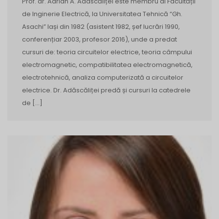
Prof. dr. Adrian A. Adascăliței este membru al Facultății
de Inginerie Electrică, la Universitatea Tehnică “Gh.
Asachi” Iași din 1982 (asistent 1982, șef lucrări 1990,
conferențiar 2003, profesor 2016), unde a predat
cursuri de: teoria circuitelor electrice, teoria câmpului
electromagnetic, compatibilitatea electromagnetică,
electrotehnică, analiza computerizată a circuitelor
electrice. Dr. Adăscăliței predă și cursuri la catedrele
de […]