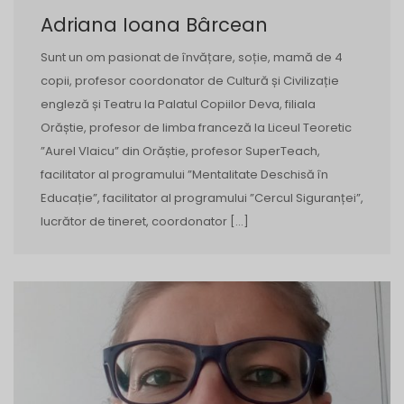
Adriana Ioana Bârcean
Sunt un om pasionat de învățare, soție, mamă de 4
copii, profesor coordonator de Cultură și Civilizație
engleză și Teatru la Palatul Copiilor Deva, filiala
Orăștie, profesor de limba franceză la Liceul Teoretic
”Aurel Vlaicu” din Orăștie, profesor SuperTeach,
facilitator al programului ”Mentalitate Deschisă în
Educație”, facilitator al programului ”Cercul Siguranței”,
lucrător de tineret, coordonator […]