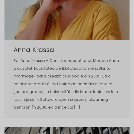
Anna Krassa
Ro: Anna Krassa – Consilier educațional, Moodle Anna
a absolvit Facultatea de Biblioteconomie și Știința
Informației, dar lucrează cu Moodle din 2005. Ea a
colaborat mai întâi cu Echipa de anchetă a Rețelei
școlare grecești a Universității din Macedonia, unde a
fost inițiată în Software open source și eLearning
asincron. În 2006, ea a început […]