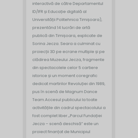
interactivă de către Departamentul
ID/IFR și Educație digitală al
Universității Politehnica Timișoara),
prezentând 14 lucrări de artă
publică din Timișoara, explicate de
Sorina Jecza. Seara a culminat cu
proiecții 3D pe ecrane multiple și pe
clădirea Muzeului Jecza, fragmente
din spectacolele celor 5 cartiere
istorice și un moment coregrafic
dedicat martirilor Revoluției din 1989,
pus în scenă de Magnum Dance
Team.
Accesul publicului la toate
activitățile din cadrul spectacolului a
fost complet liber.
„Parcul Fundației
Jecza – scenă deschisă” este un
proiect finanțat de Municipiul