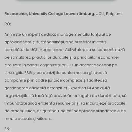
Researcher, University College Leuven Limburg
, UCLL
, Belgium
RO:
Ann este un expert dedicat managementului lanțului de
aprovizionare și sustenabilității, fiind profesor invitat și
cercetător la UCLL Hogeschool. Activitatea sa se concentrează
pe stimularea practicilor durabile și a principiilor economiei
circulare în cadrul organizațiilor. Cu un accent deosebit pe
strategiile ESG și pe achizițiile conforme, ea ghidează
companiile prin cadre juridice complexe și facilitează
gestionarea eficientă a tranziției. Expertiza lui Ann ajută
organizațiile să facă față provocărilor legate de durabilitate, să
îmbunătățească eficiența resurselor și să încurajeze practicile
de afaceri etice, asigurându-se că îndeplinesc standardele de
mediu actuale și viitoare.
EN: