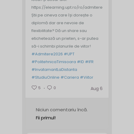
https://elearning.upt.ro/ro/admitere/
Știi pe cineva care își dorește o
diplomă dar are nevoie de
flexibilitate? Dă un share sau
etichetează un prieten, s-ar putea
să-i schimbi planurile de viitor!
#Admitere2026
#UPT
#PolitehnicaTimisoara
#ID
#IFR
#InvatamantLaDistanta
#StudiuOnline
#Cariera
#Viitor
5
0
Aug 6
Niciun comentariu încă.
Fii primul!