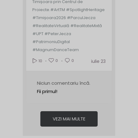
Timișoara prin Centrul de
Proiecte.
#ArtTM #SpotlightHeritage
#Timișoara2026 #ParculJecza
#RealitateVirtuală #RealitateMixtă
#UPT #PeterJecza
#PatrimoniuDigital
#MagnumDanceTeam
0
0
10
iulie 23
Niciun comentariu încă.
Fii primul!
VEZI MAI MULTE