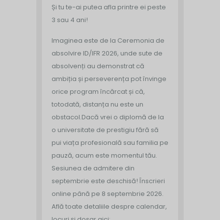
Și tu te-ai putea afla printre ei peste
3 sau 4 ani!
Imaginea este de la Ceremonia de
absolvire ID/IFR 2026, unde sute de
absolvenți au demonstrat că
ambiția și perseverența pot învinge
orice program încărcat și că,
totodată, distanța nu este un
obstacol.
Dacă vrei o diplomă de la
o universitate de prestigiu fără să
pui viața profesională sau familia pe
pauză, acum este momentul tău.
Sesiunea de admitere din
septembrie este deschisă!
Înscrieri
online până pe 8 septembrie 2026.
Află toate detaliile despre calendar,
locuri și dosar aici: