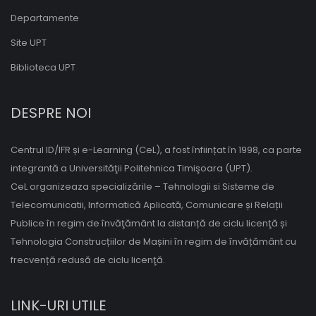
Departamente
Site UPT
Biblioteca UPT
DESPRE NOI
Centrul ID/IFR și e-Learning (CeL), a fost înființat în 1998, ca parte
integrantă a Universităţii Politehnica Timişoara (UPT).
CeL organizeaza specializările – Tehnologii si Sisteme de
Telecomunicatii, Informatică Aplicată, Comunicare și Relații
Publice în regim de învăţământ la distanță de ciclu licenţă și
Tehnologia Construcțiilor de Mașini în regim de învățământ cu
frecvență redusă de ciclu licenţă.
LINK-URI UTILE