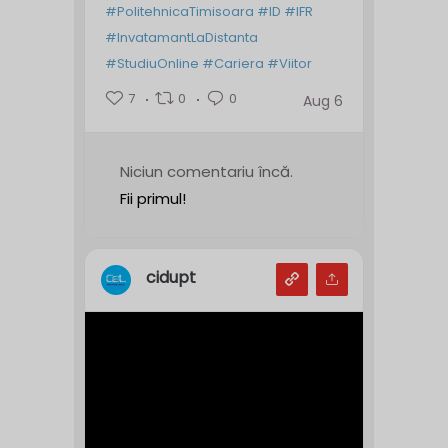
#PolitehnicaTimisoara
#ID
#IFR
#InvatamantLaDistanta
#StudiuOnline
#Cariera
#Viitor
7
0
0
Aug 6
Niciun comentariu încă.
Fii primul!
cidupt