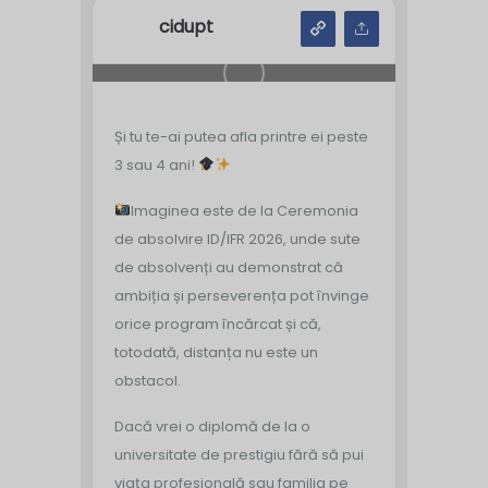
cidupt
Și tu te-ai putea afla printre ei peste
3 sau 4 ani!
Imaginea este de la Ceremonia
de absolvire ID/IFR 2026, unde sute
de absolvenți au demonstrat că
ambiția și perseverența pot învinge
orice program încărcat și că,
totodată, distanța nu este un
obstacol.
Dacă vrei o diplomă de la o
universitate de prestigiu fără să pui
viața profesională sau familia pe