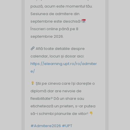
pauză, acum este momentul tău.
Sesiunea de admitere din
septembrie este deschisă!
Înscrieri online până pe 8
septembrie 2026.
Află toate detaliile despre
calendar, locuri și dosar aici:
https://elearning.upt.ro/ro/admiter
e/
Știi pe cineva care își dorește o
diplomă dar are nevoie de
flexibilitate? Dă un share sau
etichetează un prieten, s-ar putea
să-i schimbi planurile de viitor!
#Admitere2026
#UPT