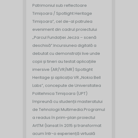
Patrimoniul sub reflectoare
Timișoara / Spotlight Heritage
Timișoara”, cel de-al patrulea
eveniment din cadrul proiectului
„Parcul Fundației Jecza – scenă
deschisă”.
Incursiunea digitală a
debutat cu demonstrații live unde
copii și tineri au testat aplicațiile
imersive (AR/VR/MR) Spotlight
Heritage și aplicația VR „Nokia Bell
Labs”, concepute de Universitatea
Politehnica Timișoara (UPT)
împreună cu studenții masteratului
de Tehnologii Multimedia.
Programul
a readus în prim-plan proiectul
ArtTM (lansat în 2015 și transformat
acum într-o experiență virtuală