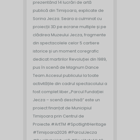
prezentând 14 lucrări de artă
publică din Timișoara, explicate de
Sorina Jecza. Seara a culminat cu
proiecții 3D pe ecrane multiple și pe
clădirea Muzeului Jecza, fragmente
din spectacolele celor 5 cartiere
istorice și un moment coregrafic
dedicat martirilor Revoluției din 1989,
pus în scenă de Magnum Dance
Team.
Accesul publicului la toate
activitățile din cadrul spectacolului a
fost complet liber.
„Parcul Fundației
Jecza – scenă deschisă” este un
proiect finanțat de Municipiul
Timișoara prin Centrul de
Proiecte.
#ArtTM #SpotlightHeritage
#Timișoara2026 #ParculJecza