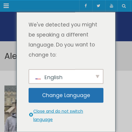
Meniul
We've detected you might
be speaking a different
language. Do you want to
Alexandru Luca
change to:
English
Alexandru Luca
Change Language
Close and do not switch
language