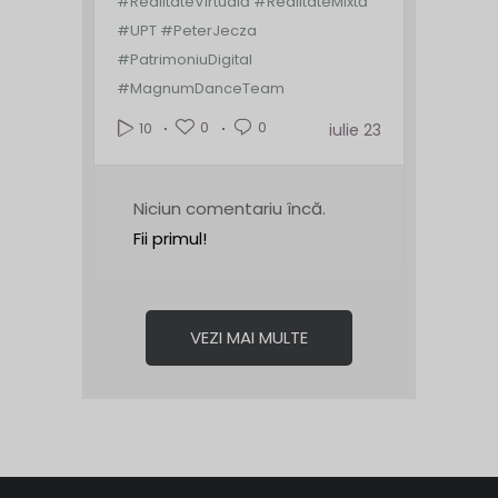
#RealitateVirtuală #RealitateMixtă
#UPT #PeterJecza
#PatrimoniuDigital
#MagnumDanceTeam
0
0
10
iulie 23
Niciun comentariu încă.
Fii primul!
VEZI MAI MULTE