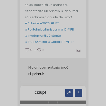
flexibilitate? Dă un share sau
etichetează un prieten, s-ar putea
să-i schimbi planurile de viitor!
#Admitere2026
#UPT
#PolitehnicaTimisoara
#ID
#IFR
#InvatamantLaDistanta
#StudiuOnline
#Cariera
#Viitor
5
0
Ieri
Niciun comentariu încă.
Fii primul!
cidupt