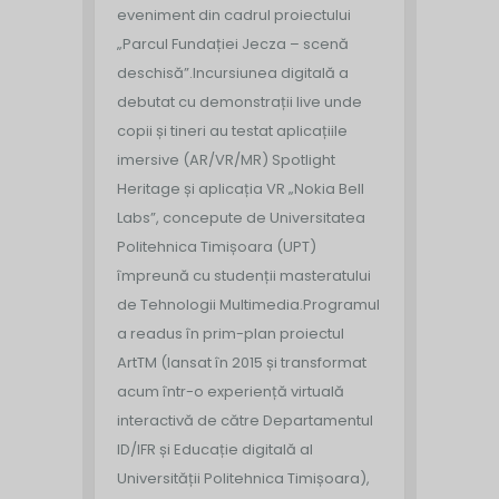
eveniment din cadrul proiectului
„Parcul Fundației Jecza – scenă
deschisă”.
Incursiunea digitală a
debutat cu demonstrații live unde
copii și tineri au testat aplicațiile
imersive (AR/VR/MR) Spotlight
Heritage și aplicația VR „Nokia Bell
Labs”, concepute de Universitatea
Politehnica Timișoara (UPT)
împreună cu studenții masteratului
de Tehnologii Multimedia.
Programul
a readus în prim-plan proiectul
ArtTM (lansat în 2015 și transformat
acum într-o experiență virtuală
interactivă de către Departamentul
ID/IFR și Educație digitală al
Universității Politehnica Timișoara),