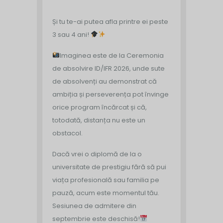
Și tu te-ai putea afla printre ei peste
3 sau 4 ani!
Imaginea este de la Ceremonia
de absolvire ID/IFR 2026, unde sute
de absolvenți au demonstrat că
ambiția și perseverența pot învinge
orice program încărcat și că,
totodată, distanța nu este un
obstacol.
Dacă vrei o diplomă de la o
universitate de prestigiu fără să pui
viața profesională sau familia pe
pauză, acum este momentul tău.
Sesiunea de admitere din
septembrie este deschisă!