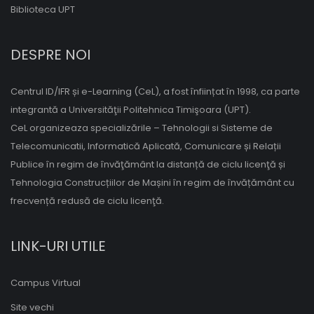
Biblioteca UPT
DESPRE NOI
Centrul ID/IFR și e-Learning (CeL), a fost înființat în 1998, ca parte
integrantă a Universităţii Politehnica Timişoara (UPT).
CeL organizeaza specializările – Tehnologii si Sisteme de
Telecomunicatii, Informatică Aplicată, Comunicare și Relații
Publice în regim de învăţământ la distanță de ciclu licenţă și
Tehnologia Construcțiilor de Mașini în regim de învățământ cu
frecvență redusă de ciclu licenţă.
LINK-URI UTILE
Campus Virtual
Site vechi