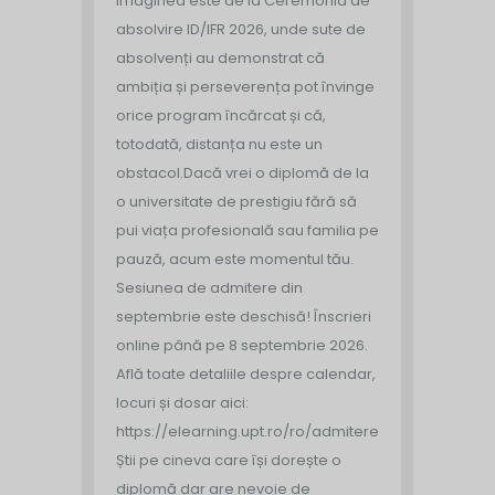
Imaginea este de la Ceremonia de
absolvire ID/IFR 2026, unde sute de
absolvenți au demonstrat că
ambiția și perseverența pot învinge
orice program încărcat și că,
totodată, distanța nu este un
obstacol.
Dacă vrei o diplomă de la
o universitate de prestigiu fără să
pui viața profesională sau familia pe
pauză, acum este momentul tău.
Sesiunea de admitere din
septembrie este deschisă!
Înscrieri
online până pe 8 septembrie 2026.
Află toate detaliile despre calendar,
locuri și dosar aici:
https://elearning.upt.ro/ro/admitere/
Știi pe cineva care își dorește o
diplomă dar are nevoie de