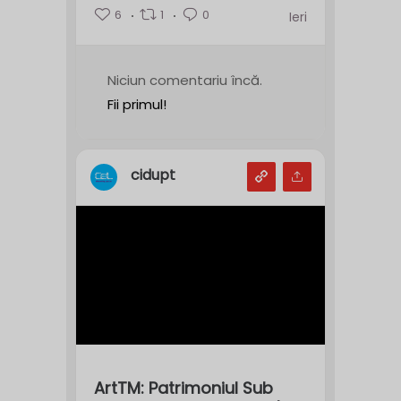
6
1
0
Ieri
Niciun comentariu încă.
Fii primul!
cidupt
ArtTM: Patrimoniul Sub