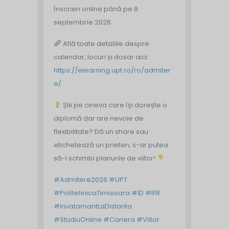
Înscrieri online până pe 8
septembrie 2026.
Află toate detaliile despre
calendar, locuri și dosar aici:
https://elearning.upt.ro/ro/admiter
e/
Știi pe cineva care își dorește o
diplomă dar are nevoie de
flexibilitate? Dă un share sau
etichetează un prieten, s-ar putea
să-i schimbi planurile de viitor!
#Admitere2026
#UPT
#PolitehnicaTimisoara
#ID
#IFR
#InvatamantLaDistanta
#StudiuOnline
#Cariera
#Viitor