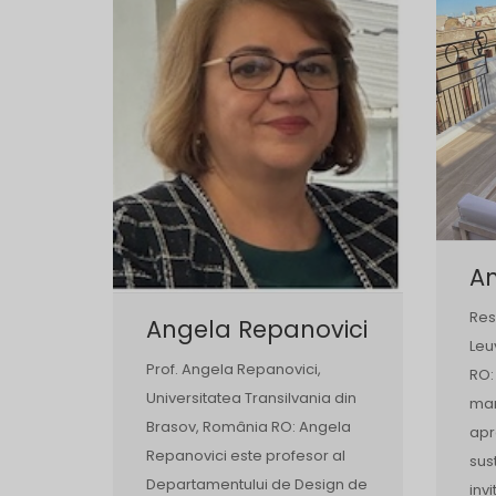
A
Res
Angela Repanovici
Leu
Prof. Angela Repanovici,
RO:
Universitatea Transilvania din
man
Brasov, România RO: Angela
apr
Repanovici este profesor al
sust
Departamentului de Design de
inv