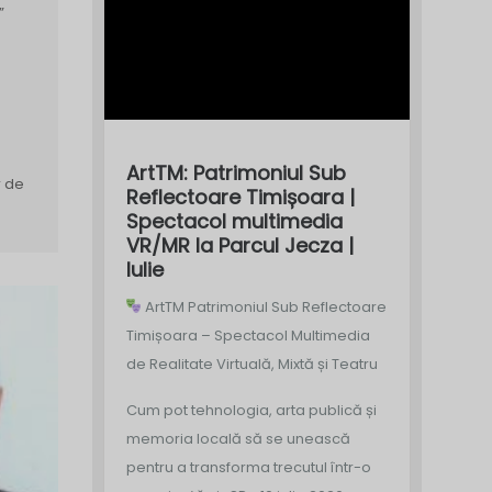
”
ArtTM: Patrimoniul Sub
r de
Reflectoare Timișoara |
Spectacol multimedia
VR/MR la Parcul Jecza |
Iulie
ArtTM Patrimoniul Sub Reflectoare
Timișoara – Spectacol Multimedia
de Realitate Virtuală, Mixtă și Teatru
Cum pot tehnologia, arta publică și
memoria locală să se unească
pentru a transforma trecutul într-o