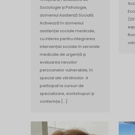
Aca
Sociologie și Psihologie,
Eco
domeniul Asistență Socială.
(20
Activează în domeniul
exp
asistenței sociale medicale,
Rom
cu interes pentru integrarea
val
intervenției sociale în serviciile
medicale de urgență și
evaluarea nevoilor
persoanelor vulnerabile, în
special ale vârstnicilor. A
participat la cursuri de
specializare, workshopuri și
conferințe […]