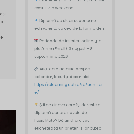
Examene și activități programate
exclusiv în weekend
ași.
Diplomă de studii superioare
se
echivalentă cu cea de la forma de zi
a
le
Perioada de înscrieri online (pe
platforma Enroll): 3 august – 8
septembrie 2026.
Află toate detaliile despre
calendar, locuri și dosar aici:
https://elearning.upt.ro/ro/admiter
e/
Știi pe cineva care își dorește o
diplomă dar are nevoie de
flexibilitate? Dă un share sau
etichetează un prieten, s-ar putea