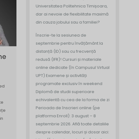
Universitatea Politehnica Timișoara,
dar ai nevoie de flexibilitate maximă
din cauza jobului sau a familiei?
Înscrie-te la sesiunea de
septembrie pentru învățământ la
distanță (ID) sau cu frecvență
ne
redusă (IFR)!
Cursuri și materiale
online dedicate (în Campusul Virtual
UPT)
Examene și activități
programate exclusiv în weekend
ied
Diplomă de studii superioare
echivalentă cu cea de la forma de zi
te
Perioada de înscrieri online (pe
ințe
platforma Enroll): 3 august – 8
in
septembrie 2026.
Află toate detaliile
despre calendar, locuri și dosar aici: