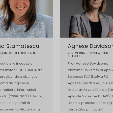
na Stamatescu
Agnese Davidso
PEAN DIGITAL EDUCATION HUB
VIDZEME UNIVERSITY OF APPLIED
H)
SCIENCES
cația ei a început la
Prof. Agnese Davidsone,
versitatea POLITEHNICA din
Vidzeme University of Appl
urești, unde a obținut o
Sciences (ViA)| Latvia RO:
lomă de Inginer în
Agnese Davidsone, PhD, es
omatică și Informatică
rector al Universității de Ști
icată (2009–2013). Ulterior,
Aplicate Vidzeme (VUAS) d
bținut o diplomă în
Letonia, profesor asociat și
agementul Afacerilor la
cercetător principal în