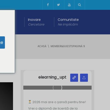
 digitală
Inovare
Comunitate
are
Cercetare
Ne implicăm
ge
ACASĂ
MEMBER&GUESTS
PAGINĂ 9
Y
Z
elearning_upt
2026 mai are o șansă pentru tine!
Vrei o diplomă de licență de la