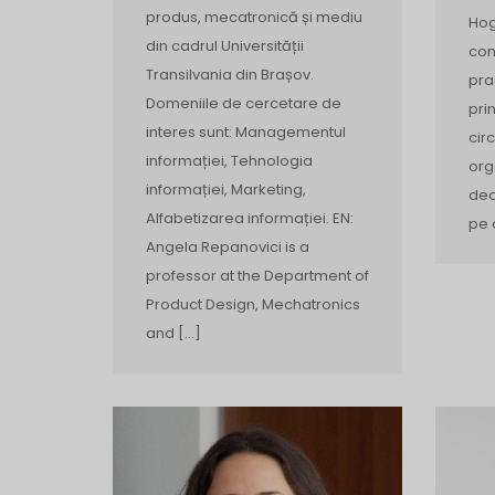
produs, mecatronică și mediu
Hog
din cadrul Universității
con
Transilvania din Brașov.
pra
Domeniile de cercetare de
pri
interes sunt: Managementul
cir
informației, Tehnologia
org
informației, Marketing,
deo
Alfabetizarea informației. EN:
pe 
Angela Repanovici is a
professor at the Department of
Product Design, Mechatronics
and […]