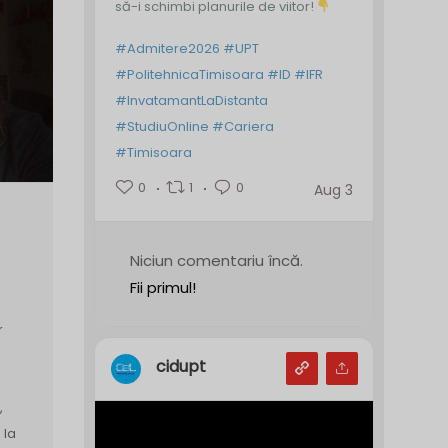
să-i schimbi planurile de viitor!
#Admitere2026
#UPT
#PolitehnicaTimisoara
#ID
#IFR
#InvatamantLaDistanta
#StudiuOnline
#Cariera
#Timisoara
0
1
0
Aug 3
Niciun comentariu încă.
Fii primul!
r
cidupt
,
 la