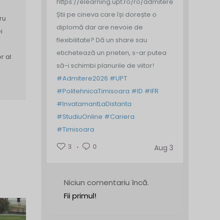
https://elearning.upt.ro/ro/admitere/
Știi pe cineva care își dorește o
ru
diplomă dar are nevoie de
i
flexibilitate? Dă un share sau
etichetează un prieten, s-ar putea
r al
să-i schimbi planurile de viitor!
#Admitere2026
#UPT
#PolitehnicaTimisoara
#ID
#IFR
#InvatamantLaDistanta
#StudiuOnline
#Cariera
#Timisoara
3
0
Aug 3
Niciun comentariu încă.
Fii primul!