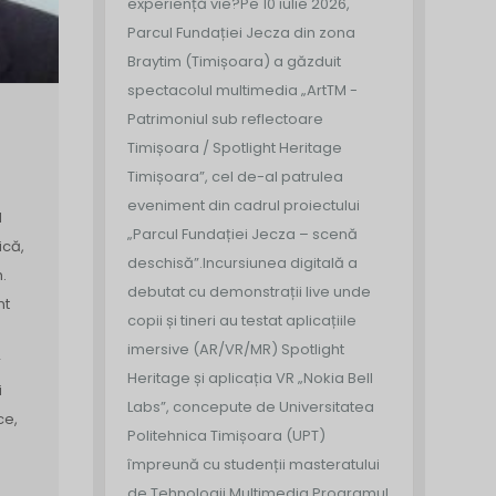
experiență vie?
Pe 10 iulie 2026,
Parcul Fundației Jecza din zona
Braytim (Timișoara) a găzduit
spectacolul multimedia „ArtTM -
Patrimoniul sub reflectoare
Timișoara / Spotlight Heritage
Timișoara”, cel de-al patrulea
eveniment din cadrul proiectului
l
„Parcul Fundației Jecza – scenă
ică,
deschisă”.
Incursiunea digitală a
.
debutat cu demonstrații live unde
nt
copii și tineri au testat aplicațiile
imersive (AR/VR/MR) Spotlight
r
Heritage și aplicația VR „Nokia Bell
i
Labs”, concepute de Universitatea
ce,
Politehnica Timișoara (UPT)
împreună cu studenții masteratului
de Tehnologii Multimedia.
Programul