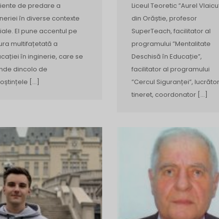
ciente de predare a
Liceul Teoretic ”Aurel Vlaicu
ineriei în diverse contexte
din Orăștie, profesor
iale. El pune accentul pe
SuperTeach, facilitator al
ura multifațetată a
programului ”Mentalitate
cației în inginerie, care se
Deschisă în Educație”,
inde dincolo de
facilitator al programului
oștințele […]
”Cercul Siguranței”, lucrăto
tineret, coordonator […]