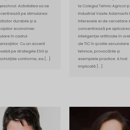
eschool. Activitatea sa se
la Colegiul Tehnic Agricol și
centrează pe stimularea
Industrial Vasile Adamachi I
cticilor durabile și a
Interesele ei de cercetare 
ncipiilor economiei
concentrează pe aplicare
culare în cadrul
inteligenței artificiale în ore
anizațiilor. Cu un accent
de TIC în școlile secundare
sebit pe strategiile ESG și
tehnice, provocările și
achizițiile conforme, ea […]
exemplele practice. A fost
implicată […]