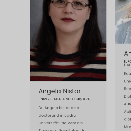
A
EURO
(EDE
Edu
Uni
Buc
Angela Nistor
Dip
UNIVERSITATEA DE VEST TIMIȘOARA
Aut
Dr. Angela Nistor este
Apl
doctorand în cadrul
a o
Universității de Vest din
Man
Timișoara, Facultatea de