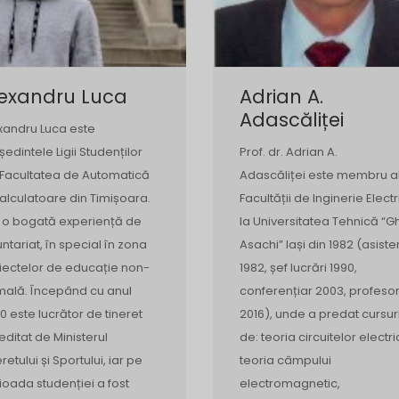
lexandru Luca
Adrian A.
Adascăliței
xandru Luca este
ședintele Ligii Studenților
Prof. dr. Adrian A.
 Facultatea de Automatică
Adascăliței este membru a
Calculatoare din Timișoara.
Facultății de Inginerie Electr
 o bogată experiență de
la Universitatea Tehnică “Gh
untariat, în special în zona
Asachi” Iași din 1982 (asiste
iectelor de educație non-
1982, șef lucrări 1990,
mală. Începând cu anul
conferențiar 2003, profeso
0 este lucrător de tineret
2016), unde a predat cursur
editat de Ministerul
de: teoria circuitelor electri
retului și Sportului, iar pe
teoria câmpului
ioada studenției a fost
electromagnetic,