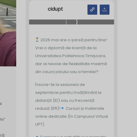
cidupt
2026 mai are o șansă pentru tine!
Vrei o diplomă de licență de la
Universitatea Politehnica Timișoara,
dar ai nevoie de flexibilitate maximă
din cauza jobului sau a familiei?
Înscrie-te la sesiunea de
septembrie pentru învățământ la
distanță (ID) sau cu frecvență
i
redusă (IFR)!
Cursuri și materiale
online dedicate (în Campusul Virtual
hi”
UPT)
ară