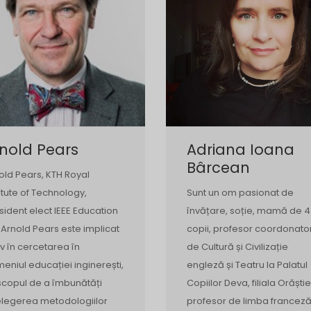
nold Pears
Adriana Ioana
Bârcean
old Pears, KTH Royal
titute of Technology,
Sunt un om pasionat de
sident elect IEEE Education
învățare, soție, mamă de 4
 Arnold Pears este implicat
copii, profesor coordonato
iv în cercetarea în
de Cultură și Civilizație
eniul educației inginerești,
engleză și Teatru la Palatul
scopul de a îmbunătăți
Copiilor Deva, filiala Orăștie
elegerea metodologiilor
profesor de limba franceză