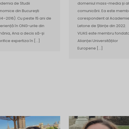
demia de Studii
domeniul mass-media și al
nomice din București
comunicării. Ea este memb
14–2016). Cu peste 15 ani de
corespondent al Academie
eriență în ONG-urile din
Letone de Științe din 2022.
ânia, Ana a decis să-și
VUAS este membru fondato
orifice expertiza în […]
Alianței Universităților
Europene […]