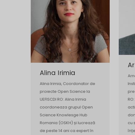
Ar
Alina Irimia
Arn
Alina Irimia, Coordonator de
Ins
proiecte Open Science la
pre
UEFISCDI RO: Alina Irimia
RO:
coordoneaza grupul Open
act
Science Knowlesge Hub
dom
Romania (OSKH) și lucrează
cu 
de peste 14 ani ca expert în
înț