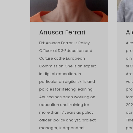
Anusca Ferrari
A
EN: Anusca Ferrari is Policy
Ale
Officer at DG Education and
pre
Culture at the European
din
Commission. She is an expert
și 
in digital education, in
Are
particular on digital skills and
vol
policies for lifelong learning.
pro
Anusca has been working on
for
education and training for
202
more than 17 years as policy
acr
officer, policy analyst, project
Tine
manager, independent
per