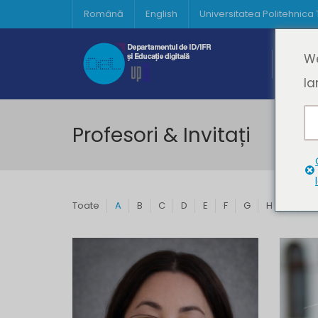
Română
English
Universitatea Politehnica
Acasă
We
Prima 
la
Profesori & Invitați
Toate
A
B
C
D
E
F
G
H
I
J