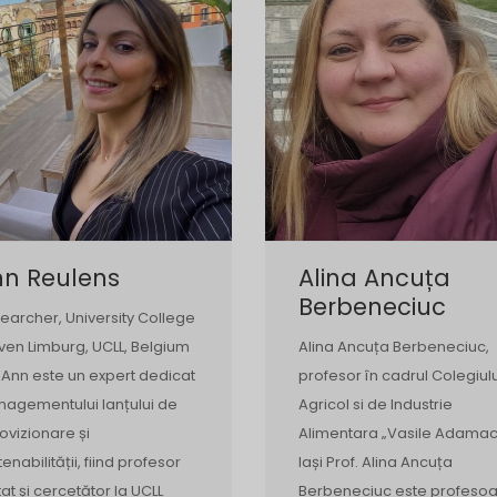
nn Reulens
Alina Ancuța
Berbeneciuc
earcher, University College
ven Limburg, UCLL, Belgium
Alina Ancuța Berbeneciuc,
 Ann este un expert dedicat
profesor în cadrul Colegiulu
agementului lanțului de
Agricol si de Industrie
ovizionare și
Alimentara „Vasile Adamac
enabilității, fiind profesor
Iași Prof. Alina Ancuța
itat și cercetător la UCLL
Berbeneciuc este profeso