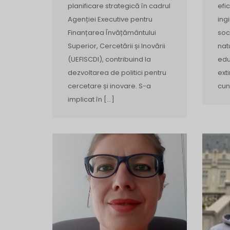
planificare strategică în cadrul
efi
Agenției Executive pentru
ing
Finanțarea Învățământului
soc
Superior, Cercetării și Inovării
nat
(UEFISCDI), contribuind la
edu
dezvoltarea de politici pentru
ext
cercetare și inovare. S-a
cun
implicat în […]