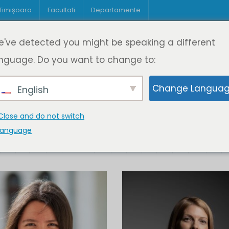
 Timișoara
Facultati
Departamente
Despre DeL
Educație
Educație
've detected you might be speaking a different
pagină
Cine suntem
Oferta de cursuri
Digitaliz
nguage. Do you want to change to:
Change Langua
English
Close and do not switch
language
K
L
M
N
O
P
Q
R
S
T
U
V
W
X