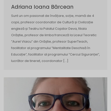
Adriana Ioana Bârcean
Sunt un om pasionat de învățare, soție, mamă de 4
copii, profesor coordonator de Cultură și Civilizație
engleză și Teatru la Palatul Copiilor Deva, filiala
Orăștie, profesor de limba franceză la Liceul Teoretic
”Aurel Vlaicu” din Orăștie, profesor SuperTeach,
facilitator al programului ”Mentalitate Deschisă în
Educație”, facilitator al programului ”Cercul Siguranței”,
lucrător de tineret, coordonator […]