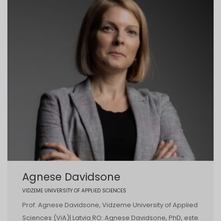
Agnese Davidsone
VIDZEME UNIVERSITY OF APPLIED SCIENCES
Prof. Agnese Davidsone, Vidzeme University of Applied
Sciences (ViA)| Latvia RO: Agnese Davidsone, PhD, este