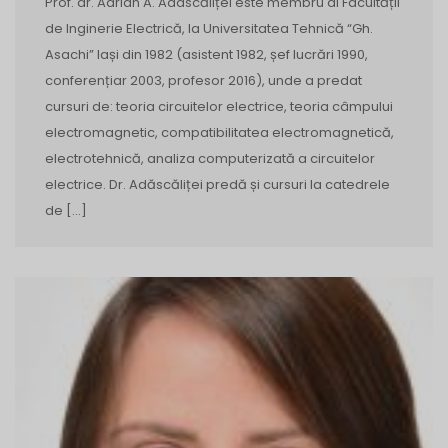
Prof. dr. Adrian A. Adascăliței este membru al Facultății
de Inginerie Electrică, la Universitatea Tehnică “Gh.
Asachi” Iași din 1982 (asistent 1982, șef lucrări 1990,
conferențiar 2003, profesor 2016), unde a predat
cursuri de: teoria circuitelor electrice, teoria câmpului
electromagnetic, compatibilitatea electromagnetică,
electrotehnică, analiza computerizată a circuitelor
electrice. Dr. Adăscăliței predă și cursuri la catedrele
de […]