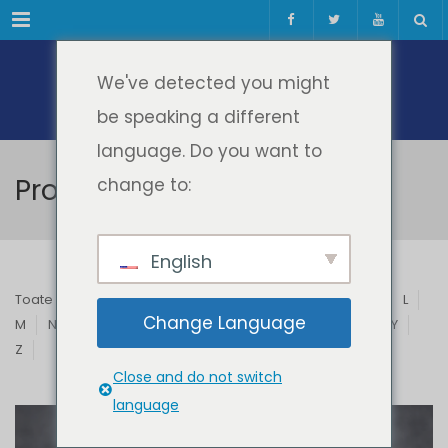
Meniul
We've detected you might
be speaking a different
language. Do you want to
Profesori & Invitați
change to:
English
Toate
A
B
C
D
E
F
G
H
I
J
K
L
Change Language
M
N
O
P
Q
R
S
T
U
V
W
X
Y
Z
Close and do not switch
language