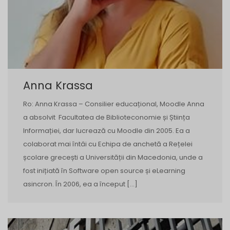
Anna Krassa
Ro: Anna Krassa – Consilier educațional, Moodle Anna
a absolvit Facultatea de Biblioteconomie și Știința
Informației, dar lucrează cu Moodle din 2005. Ea a
colaborat mai întâi cu Echipa de anchetă a Rețelei
școlare grecești a Universității din Macedonia, unde a
fost inițiată în Software open source și eLearning
asincron. În 2006, ea a început […]