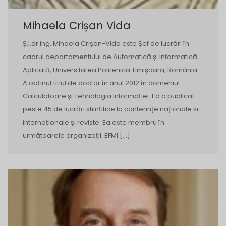
Mihaela Crișan Vida
Ș.l.dr.ing. Mihaela Crișan-Vida este Șef de lucrări în
cadrul departamentului de Automatică și Informatică
Aplicată, Universitatea Politenica Timișoara, România.
A obținut titlul de doctor în anul 2012 în domeniul
Calculatoare și Tehnologia Informației. Ea a publicat
peste 45 de lucrări științifice la conferințe naționale și
internaționale și reviste. Ea este membru în
următoarele organizații: EFMI […]