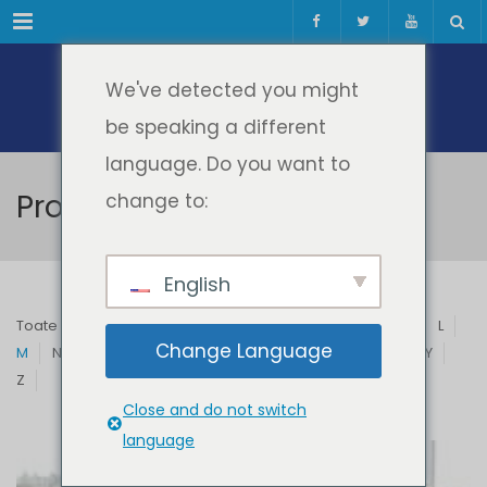
Meniul
We've detected you might
be speaking a different
language. Do you want to
Profesori & Invitați
change to:
English
Toate
A
B
C
D
E
F
G
H
I
J
K
L
Change Language
M
N
O
P
Q
R
S
T
U
V
W
X
Y
Z
Close and do not switch
language