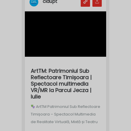
cidupt
ArtTM: Patrimoniul Sub
Reflectoare Timișoara |
Spectacol multimedia
VR/MR la Parcul Jecza |
Iulie
ArtTM Patrimoniul Sub Reflectoare
Timișoara – Spectacol Multimedia
de Realitate Virtuală, Mixtă și Teatru