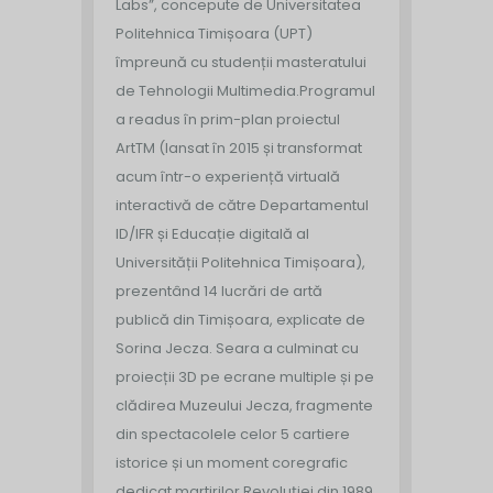
Labs”, concepute de Universitatea
Politehnica Timișoara (UPT)
împreună cu studenții masteratului
de Tehnologii Multimedia.
Programul
a readus în prim-plan proiectul
ArtTM (lansat în 2015 și transformat
acum într-o experiență virtuală
interactivă de către Departamentul
ID/IFR și Educație digitală al
Universității Politehnica Timișoara),
prezentând 14 lucrări de artă
publică din Timișoara, explicate de
Sorina Jecza. Seara a culminat cu
proiecții 3D pe ecrane multiple și pe
clădirea Muzeului Jecza, fragmente
din spectacolele celor 5 cartiere
istorice și un moment coregrafic
dedicat martirilor Revoluției din 1989,