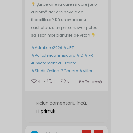
Știi pe cineva care își dorește o
diplomă dar are nevoie de
flexibilitate? Dă un share sau
etichetează un prieten, s-ar putea
să-i schimbi planurile de viitor!
#Admitere2026
#UPT
#PolitehnicaTimisoara
#ID
#IFR
#InvatamantLaDistanta
#StudiuOnline
#Cariera
#Viitor
4
1
0
6h în urmă
Niciun comentariu încă.
Fii primul!