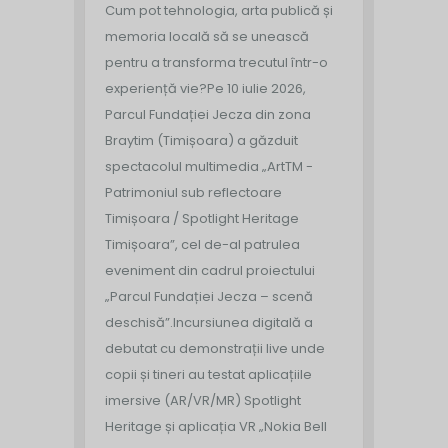
Cum pot tehnologia, arta publică și
memoria locală să se unească
pentru a transforma trecutul într-o
experiență vie?
Pe 10 iulie 2026,
Parcul Fundației Jecza din zona
Braytim (Timișoara) a găzduit
spectacolul multimedia „ArtTM -
Patrimoniul sub reflectoare
Timișoara / Spotlight Heritage
Timișoara”, cel de-al patrulea
eveniment din cadrul proiectului
„Parcul Fundației Jecza – scenă
deschisă”.
Incursiunea digitală a
debutat cu demonstrații live unde
copii și tineri au testat aplicațiile
imersive (AR/VR/MR) Spotlight
Heritage și aplicația VR „Nokia Bell