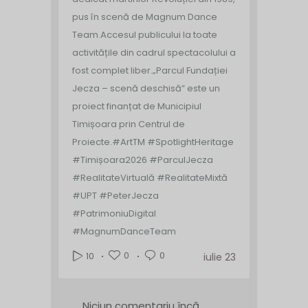
pus în scenă de Magnum Dance
Team.
Accesul publicului la toate
activitățile din cadrul spectacolului a
fost complet liber.
„Parcul Fundației
Jecza – scenă deschisă” este un
proiect finanțat de Municipiul
Timișoara prin Centrul de
Proiecte.
#ArtTM #SpotlightHeritage
#Timișoara2026 #ParculJecza
#RealitateVirtuală #RealitateMixtă
#UPT #PeterJecza
#PatrimoniuDigital
#MagnumDanceTeam
0
0
10
iulie 23
Niciun comentariu încă.