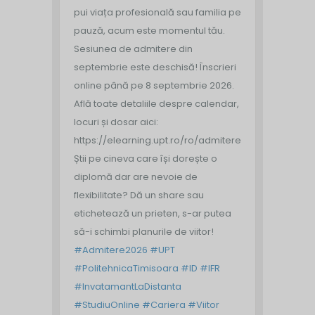
pui viața profesională sau familia pe
pauză, acum este momentul tău.
Sesiunea de admitere din
septembrie este deschisă!
Înscrieri
online până pe 8 septembrie 2026.
Află toate detaliile despre calendar,
locuri și dosar aici:
https://elearning.upt.ro/ro/admitere/
Știi pe cineva care își dorește o
diplomă dar are nevoie de
flexibilitate? Dă un share sau
etichetează un prieten, s-ar putea
să-i schimbi planurile de viitor!
#Admitere2026
#UPT
#PolitehnicaTimisoara
#ID
#IFR
#InvatamantLaDistanta
#StudiuOnline
#Cariera
#Viitor