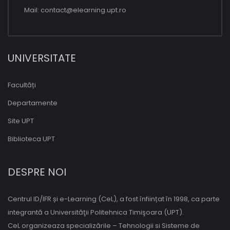
Mail:
contact@elearning.upt.ro
UNIVERSITATE
Facultăți
Departamente
Site UPT
Biblioteca UPT
DESPRE NOI
Centrul ID/IFR și e-Learning (CeL), a fost înființat în 1998, ca parte
integrantă a Universităţii Politehnica Timişoara (UPT).
CeL organizeaza specializările – Tehnologii si Sisteme de