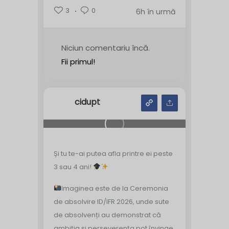
3
0
6h în urmă
Niciun comentariu încă.
Fii primul!
cidupt
Și tu te-ai putea afla printre ei peste
3 sau 4 ani!
Imaginea este de la Ceremonia
de absolvire ID/IFR 2026, unde sute
de absolvenți au demonstrat că
ambiția și perseverența pot învinge