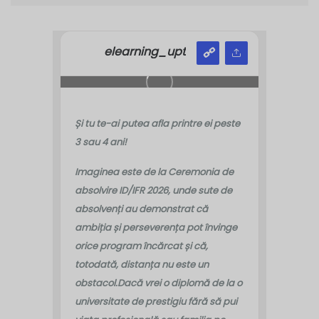
elearning_upt
Și tu te-ai putea afla printre ei peste
3 sau 4 ani!
Imaginea este de la Ceremonia de
absolvire ID/IFR 2026, unde sute de
absolvenți au demonstrat că
ambiția și perseverența pot învinge
orice program încărcat și că,
totodată, distanța nu este un
obstacol.
Dacă vrei o diplomă de la o
universitate de prestigiu fără să pui