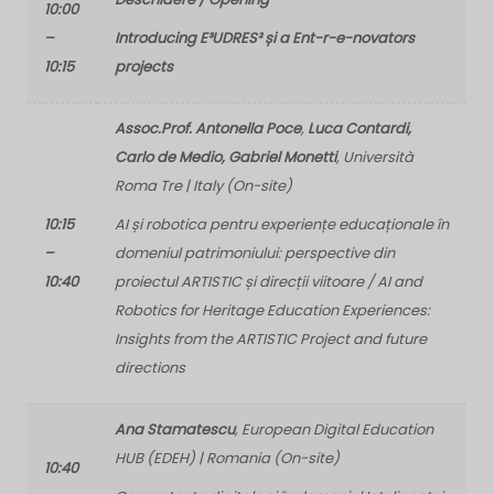
10:00
–
Introducing E³UDRES² și a Ent-r-e-novators
10:15
projects
Assoc.Prof. Antonella Poce
,
Luca Contardi,
Carlo de Medio, Gabriel Monetti
, Università
Roma Tre | Italy (On-site)
10:15
AI și robotica pentru experiențe educaționale în
–
domeniul patrimoniului: perspective din
10:40
proiectul ARTISTIC și direcții viitoare /
AI and
Robotics for Heritage Education Experiences:
Insights from the ARTISTIC Project and future
directions
Ana Stamatescu
, European Digital Education
HUB (EDEH) | Romania (On-site)
10:40