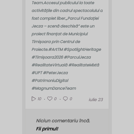
Team.
Accesul publicului la toate
activitățile din cadrul spectacolului a
fost complet liber.
„Parcul Fundației
Jecza – scenă deschisă” este un
proiect finanțat de Municipiul
Timișoara prin Centrul de
Proiecte.
#ArtTM #SpotlightHeritage
#Timișoara2026 #ParculJecza
#RealitateVirtuală #RealitateMixtă
#UPT #PeterJecza
#PatrimoniuDigital
#MagnumDanceTeam
0
0
10
iulie 23
Niciun comentariu încă.
Fii primul!