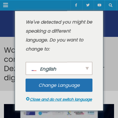
Meniul
We've detected you might be
speaking a different
language. Do you want to
Workshop internațional
change to:
competențe digitale 2025:
Dezvoltarea competențelor
English
digitale pentru reziliență
Change Language
Close and do not switch language