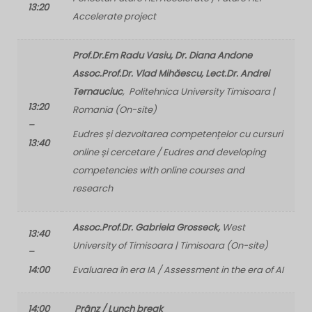
13:20
Accelerate project
Prof.Dr.Em Radu Vasiu, Dr. Diana Andone
Assoc.Prof.Dr. Vlad Mihăescu, Lect.Dr. Andrei
Ternauciuc
, Politehnica University Timisoara |
13:20
Romania (On-site)
–
Eudres și dezvoltarea competențelor cu cursuri
13:40
online și cercetare / Eudres and developing
competencies with online courses and
research
Assoc.Prof.Dr. Gabriela Grosseck,
West
13:40
University of Timisoara | Timisoara (On-site)
–
14:00
Evaluarea în era IA / Assessment in the era of AI
14:00
Prânz / Lunch break