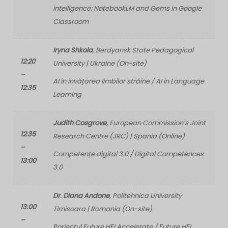
intelligence: NotebookLM and Gems in Google
Classroom
Iryna Shkola
, Berdyansk State Pedagogical
12:20
University | Ukraine (On-site)
–
AI în învățarea limbilor străine / AI in Language
12:35
Learning
Judith Cosgrove,
European Commission’s Joint
12:35
Research Centre (JRC) | Spania (Online)
–
Competențe digital 3.0 / Digital Competences
13:00
3.0
Dr. Diana Andone
, Politehnica University
13:00
Timisoara | Romania (On-site)
–
Poriectul Future HEI Accelerate / Future HEI