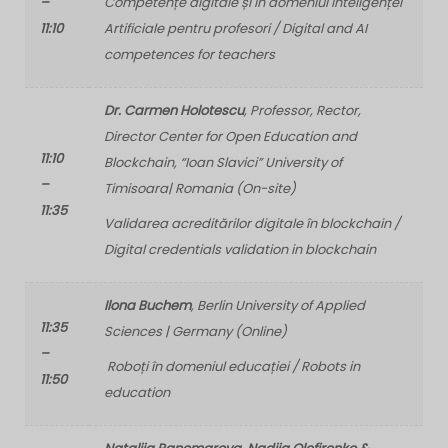
–
Competențe digitale și în domeniul Inteligenței
11:10
Artificiale pentru profesori / Digital and AI
competences for teachers
Dr. Carmen Holotescu
, Professor, Rector,
Director Center for Open Education and
11:10
Blockchain, “Ioan Slavici” University of
–
Timisoara| Romania (On-site)
11:35
Validarea acreditărilor digitale în blockchain /
Digital credentials validation in blockchain
Ilona Buchem
, Berlin University of Applied
11:35
Sciences
| Germany (Online)
–
Roboți în domeniul educației / Robots in
11:50
education