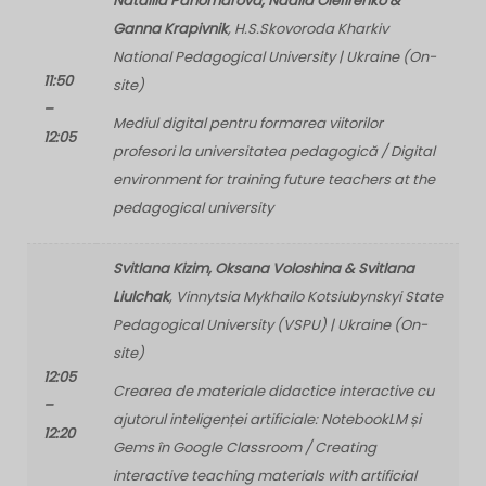
Nataliia Panomarova, Nadiia Olefirenko &
Ganna Krapivnik
, H.S.Skovoroda Kharkiv
National Pedagogical University | Ukraine (On-
11:50
site)
–
Mediul digital pentru formarea viitorilor
12:05
profesori la universitatea pedagogică / Digital
environment for training future teachers at the
pedagogical university
Svitlana Kizim, Oksana Voloshina & Svitlana
Liulchak
, Vinnytsia Mykhailo Kotsiubynskyi State
Pedagogical University (VSPU) | Ukraine (On-
site)
12:05
Crearea de materiale didactice interactive cu
–
ajutorul inteligenței artificiale: NotebookLM și
12:20
Gems în Google Classroom / Creating
interactive teaching materials with artificial