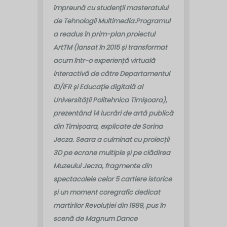
împreună cu studenții masteratului
de Tehnologii Multimedia.
Programul
a readus în prim-plan proiectul
ArtTM (lansat în 2015 și transformat
acum într-o experiență virtuală
interactivă de către Departamentul
ID/IFR și Educație digitală al
Universității Politehnica Timișoara),
prezentând 14 lucrări de artă publică
din Timișoara, explicate de Sorina
Jecza. Seara a culminat cu proiecții
3D pe ecrane multiple și pe clădirea
Muzeului Jecza, fragmente din
spectacolele celor 5 cartiere istorice
și un moment coregrafic dedicat
martirilor Revoluției din 1989, pus în
scenă de Magnum Dance