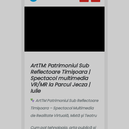
ArtTM: Patrimoniul Sub
Reflectoare Timișoara |
Spectacol multimedia
VR/MR la Parcul Jecza |
Iulie
ArtTM Patrimoniul Sub Reflectoare
Timișoara – Spectacol Multimedia
de Realitate Virtuală, Mixtă și Teatru
Cum pot tehnologia, arta publică și