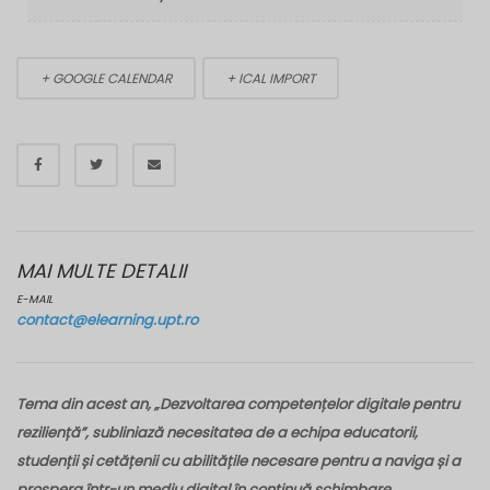
+ GOOGLE CALENDAR
+ ICAL IMPORT
MAI MULTE DETALII
E-MAIL
contact@elearning.upt.ro
Tema din acest an, „Dezvoltarea competențelor digitale pentru
reziliență”, subliniază necesitatea de a echipa educatorii,
studenții și cetățenii cu abilitățile necesare pentru a naviga și a
prospera într-un mediu digital în continuă schimbare.