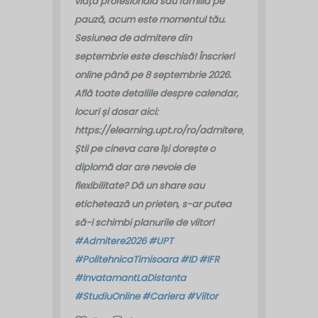
viața profesională sau familia pe
pauză, acum este momentul tău.
Sesiunea de admitere din
septembrie este deschisă!
Înscrieri
online până pe 8 septembrie 2026.
Află toate detaliile despre calendar,
locuri și dosar aici:
https://elearning.upt.ro/ro/admitere/
Știi pe cineva care își dorește o
diplomă dar are nevoie de
flexibilitate? Dă un share sau
etichetează un prieten, s-ar putea
să-i schimbi planurile de viitor!
#Admitere2026
#UPT
#PolitehnicaTimisoara
#ID
#IFR
#InvatamantLaDistanta
#StudiuOnline
#Cariera
#Viitor