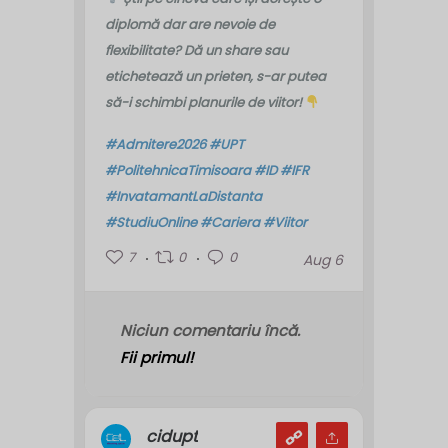
diplomă dar are nevoie de
flexibilitate? Dă un share sau
etichetează un prieten, s-ar putea
să-i schimbi planurile de viitor!
#Admitere2026
#UPT
#PolitehnicaTimisoara
#ID
#IFR
#InvatamantLaDistanta
#StudiuOnline
#Cariera
#Viitor
7
0
0
Aug 6
Niciun comentariu încă.
Fii primul!
cidupt