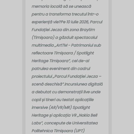
memoria locală să se unească
pentru a transforma trecutul într-o
experiență vie?
Pe 10 iulie 2026, Parcul
Fundației Jecza din zona Braytim
(Timișoara) a găzduit spectacolul
multimedia „ArtTM - Patrimoniul sub
reflectoare Timișoara / Spotlight
Heritage Timișoara”, cel de-al
patrulea eveniment din cadrul
proiectului „Parcul Fundației Jecza –
scenă deschisă”.
Incursiunea digitală
a debutat cu demonstrații live unde
copii și tineri au testat aplicațiile
imersive (AR/VR/MR) Spotlight
Heritage și aplicația VR „Nokia Bell
Labs”, concepute de Universitatea
Politehnica Timișoara (UPT)