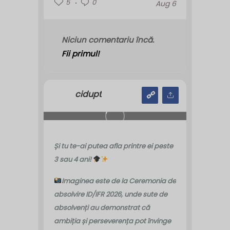
5
0
Aug 6
Niciun comentariu încă.
Fii primul!
cidupt
Și tu te-ai putea afla printre ei peste
3 sau 4 ani!
Imaginea este de la Ceremonia de
absolvire ID/IFR 2026, unde sute de
absolvenți au demonstrat că
ambiția și perseverența pot învinge