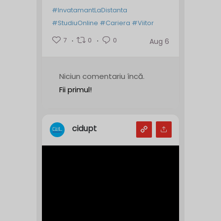
#InvatamantLaDistanta
#StudiuOnline
#Cariera
#Viitor
7
0
0
Aug 6
Niciun comentariu încă.
Fii primul!
cidupt