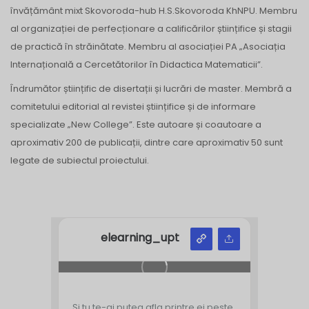
învățământ mixt Skovoroda-hub H.S.Skovoroda KhNPU. Membru
al organizației de perfecționare a calificărilor științifice și stagii
de practică în străinătate. Membru al asociației PA „Asociația
Internațională a Cercetătorilor în Didactica Matematicii”.
Îndrumător științific de disertații și lucrări de master. Membră a
comitetului editorial al revistei științifice și de informare
specializate „New College”. Este autoare și coautoare a
aproximativ 200 de publicații, dintre care aproximativ 50 sunt
legate de subiectul proiectului.
elearning_upt
Și tu te-ai putea afla printre ei peste