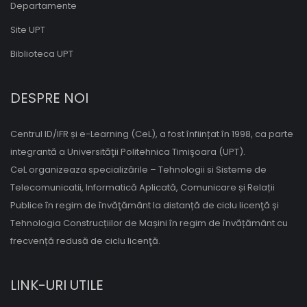
Departamente
Site UPT
Biblioteca UPT
DESPRE NOI
Centrul ID/IFR și e-Learning (CeL), a fost înființat în 1998, ca parte
integrantă a Universităţii Politehnica Timişoara (UPT).
CeL organizeaza specializările – Tehnologii si Sisteme de
Telecomunicatii, Informatică Aplicată, Comunicare și Relații
Publice în regim de învăţământ la distanță de ciclu licenţă și
Tehnologia Construcțiilor de Mașini în regim de învățământ cu
frecvență redusă de ciclu licenţă.
LINK-URI UTILE