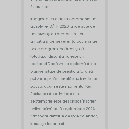
3 sau 4 ani!
Imaginea este de la Ceremonia de
absolvire ID/IFR 2026, unde sute de
absolvenți au demonstrat că
ambiția și perseverența pot învinge
orice program încărcat și că,
totodată, distanța nu este un
obstacol.
Dacă vrei o diplomă de la
o universitate de prestigiu fără să
pui viața profesională sau familia pe
pauză, acum este momentul tău.
Sesiunea de admitere din
septembrie este deschisă!
Înscrieri
online până pe 8 septembrie 2026.
Află toate detaliile despre calendar,
locuri și dosar aici: