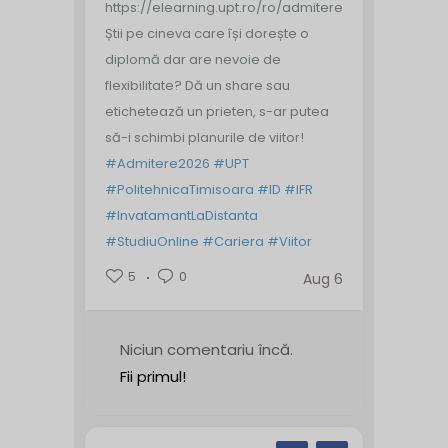
https://elearning.upt.ro/ro/admitere/
Știi pe cineva care își dorește o
diplomă dar are nevoie de
flexibilitate? Dă un share sau
etichetează un prieten, s-ar putea
să-i schimbi planurile de viitor!
#Admitere2026
#UPT
#PolitehnicaTimisoara
#ID
#IFR
#InvatamantLaDistanta
#StudiuOnline
#Cariera
#Viitor
5
0
Aug 6
Niciun comentariu încă.
Fii primul!