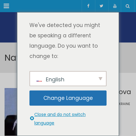
Meniul
We've detected you might
be speaking a different
language. Do you want to
Nataliia Ponomarova
change to:
English
Nataliia Ponomarova
Change Language
H.S. SKOVORODA KHARKIV NATIONAL
PEDAGOGICAL UNIVERSITY, KHARKIV, UKRAINE
Close and do not switch
language