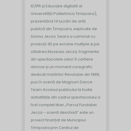
ID/IFR și Educație digitală al
Universității Politehnica Timișoara),
prezentând 14 lucrări de artă
publică din Timișoara, explicate de
Sorina Jecza. Seara a culminat cu
proiecții 3D pe ecrane multiple și pe
clădirea Muzeului Jecza, fragmente
din spectacolele celor 5 cartiere
istorice și un moment coregrafic
dedicat martirilor Revoluției din 1989,
pus în scenă de Magnum Dance
Team.
Accesul publicului la toate
activitățile din cadrul spectacolului a
fost complet liber.
„Parcul Fundației
Jecza – scenă deschisă” este un
proiect finanțat de Municipiul
Timișoara prin Centrul de