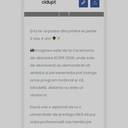
cidupt
Și tu te-ai putea afla printre ei peste
3 sau 4 ani!
Imaginea este de la Ceremonia
de absolvire ID/IFR 2026, unde sute
de absolvenți au demonstrat că
ambiția și perseverența pot învinge
orice program încărcat și că,
totodată, distanța nu este un
obstacol.
Dacă vrei o diplomă de la o
universitate de prestigiu fără să pui
viața profesională sau familia pe