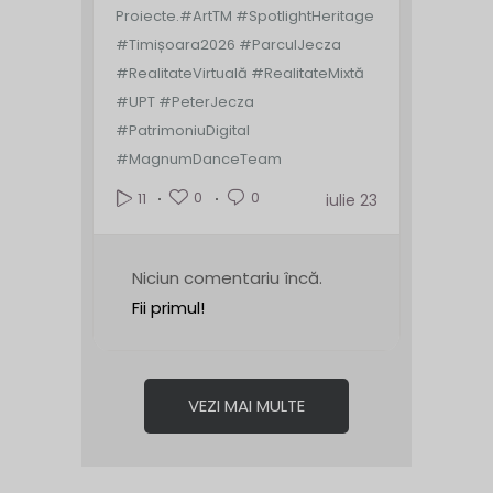
Proiecte.
#ArtTM #SpotlightHeritage
#Timișoara2026 #ParculJecza
#RealitateVirtuală #RealitateMixtă
#UPT #PeterJecza
#PatrimoniuDigital
#MagnumDanceTeam
0
0
11
iulie 23
Niciun comentariu încă.
Fii primul!
VEZI MAI MULTE