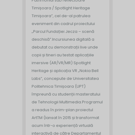
Patrimoniul sub reflectoare
Timișoara / Spotlight Heritage
Timișoara”, cel de-al patrulea
eveniment din cadrul proiectului
„Parcul Fundației Jecza – scenă
deschisă”.
Incursiunea digitală a
debutat cu demonstrații live unde
copii și tineri au testat aplicațiile
imersive (AR/VR/MR) Spotlight
Heritage și aplicația VR „Nokia Bell
Labs”, concepute de Universitatea
Politehnica Timișoara (UPT)
împreună cu studenții masteratului
de Tehnologii Multimedia.
Programul
a readus în prim-plan proiectul
ArtTM (lansat în 2015 și transformat
acum într-o experiență virtuală
interactivă de către Departamentul