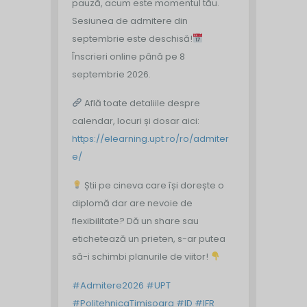
pauză, acum este momentul tău.
Sesiunea de admitere din
septembrie este deschisă!
Înscrieri online până pe 8
septembrie 2026.
Află toate detaliile despre
calendar, locuri și dosar aici:
https://elearning.upt.ro/ro/admiter
e/
Știi pe cineva care își dorește o
diplomă dar are nevoie de
flexibilitate? Dă un share sau
etichetează un prieten, s-ar putea
să-i schimbi planurile de viitor!
#Admitere2026
#UPT
#PolitehnicaTimisoara
#ID
#IFR