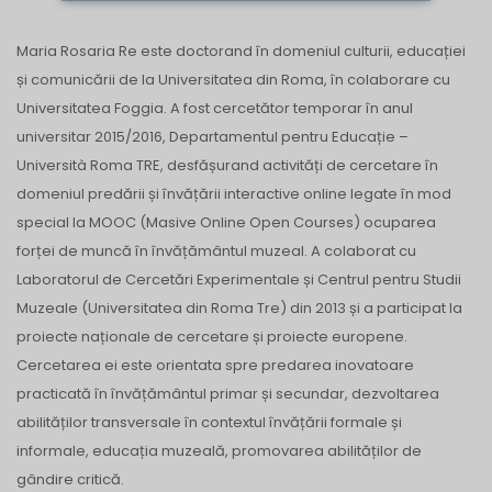
Maria Rosaria Re este doctorand în domeniul culturii, educației
și comunicării de la Universitatea din Roma, în colaborare cu
Universitatea Foggia. A fost cercetător temporar în anul
universitar 2015/2016, Departamentul pentru Educație –
Università Roma TRE, desfășurand activități de cercetare în
domeniul predării și învățării interactive online legate în mod
special la MOOC (Masive Online Open Courses) ocuparea
forței de muncă în învățământul muzeal. A colaborat cu
Laboratorul de Cercetări Experimentale și Centrul pentru Studii
Muzeale (Universitatea din Roma Tre) din 2013 și a participat la
proiecte naționale de cercetare și proiecte europene.
Cercetarea ei este orientata spre predarea inovatoare
practicată în învățământul primar și secundar, dezvoltarea
abilităților transversale în contextul învățării formale și
informale, educația muzeală, promovarea abilităților de
gândire critică.