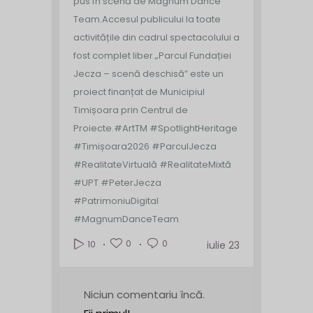
pus în scenă de Magnum Dance
Team.
Accesul publicului la toate
activitățile din cadrul spectacolului a
fost complet liber.
„Parcul Fundației
Jecza – scenă deschisă” este un
proiect finanțat de Municipiul
Timișoara prin Centrul de
Proiecte.
#ArtTM #SpotlightHeritage
#Timișoara2026 #ParculJecza
#RealitateVirtuală #RealitateMixtă
#UPT #PeterJecza
#PatrimoniuDigital
#MagnumDanceTeam
0
0
10
iulie 23
Niciun comentariu încă.