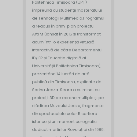
Politehnica Timișoara (UPT)
împreună cu studenții masteratului
de Tehnologii Multimedia.
Programul
a readus în prim-plan proiectul
ArtTM (lansat în 2015 și transformat
acum într-o experiență virtuală
interactivă de către Departamentul
ID/IFR și Educație digitală al
Universității Politehnica Timișoara),
prezentând 14 lucrări de artă
publică din Timișoara, explicate de
Sorina Jecza. Seara a culminat cu
proiecții 3D pe ecrane multiple și pe
clădirea Muzeului Jecza, fragmente
din spectacolele celor 5 cartiere
istorice și un moment coregrafic
dedicat martirilor Revoluției din 1989,