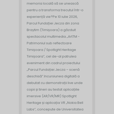
memoria locală să se unească
pentru a transforma trecutul într-o
experiență vie?
Pe 10 iulie 2026,
Parcul Fundației Jecza din zona
Braytim (Timișoara) a găzduit
spectacolul multimedia „ArtTM -
Patrimoniul sub reflectoare
Timișoara / Spotlight Heritage
Timișoara”, cel de-al patrulea
eveniment din cadrul proiectului
„Parcul Fundației Jecza – scenă
deschisă”.
Incursiunea digitală a
debutat cu demonstrații live unde
copii și tineri au testat aplicațiile
imersive (AR/VR/MR) Spotlight
Heritage și aplicația VR „Nokia Bell
Labs”, concepute de Universitatea