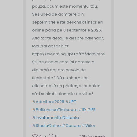
pauză, acum este momentul tău.
Sesiunea de admitere din
septembrie este deschisă!
Înscrieri
online până pe 8 septembrie 2026.
Află toate detaliile despre calendar,
locuri și dosar aici:
https://elearning.upt.ro/ro/admitere/
Știi pe cineva care își dorește o
diplomă dar are nevoie de
flexibilitate? Dă un share sau
etichetează un prieten, s-ar putea
să-i schimbi planurile de viitor!
#Admitere2026
#UPT
#PolitehnicaTimisoara
#ID
#IFR
#InvatamantLaDistanta
#StudiuOnline
#Cariera
#Viitor
4
0
22h în urmă