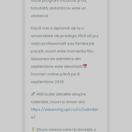
orice program încărcat și că,
totodată, distanța nu este un
obstacol.
Dacă vrei o diplomă de la o
universitate de prestigiu fără să pui
viața profesională sau familia pe
pauză, acum este momentul tău.
Sesiunea de admitere din
septembrie este deschisă!
Înscrieri online până pe 8
septembrie 2026.
Află toate detaliile despre
calendar, locuri și dosar aici:
https://elearning.upt.ro/ro/admiter
e/
Știi pe cineva care își dorește o