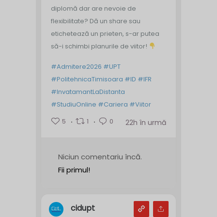
diplomă dar are nevoie de
flexibilitate? Dă un share sau
etichetează un prieten, s-ar putea
să-i schimbi planurile de viitor!
#Admitere2026
#UPT
#PolitehnicaTimisoara
#ID
#IFR
#InvatamantLaDistanta
#StudiuOnline
#Cariera
#Viitor
5
1
0
22h în urmă
Niciun comentariu încă.
Fii primul!
cidupt