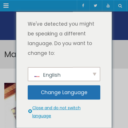
Meniul
We've detected you might
be speaking a different
language. Do you want to
Maria Rosaria Re
change to:
English
Maria Rosaria Re
Change Language
SPEAKER
Close and do not switch
language