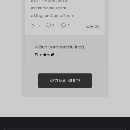
#UPT #PeterJecza
#PatrimoniuDigital
#MagnumDanceTeam
0
0
10
iulie 23
Niciun comentariu încă.
Fii primul!
VEZI MAI MULTE