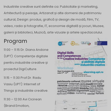
Industriile creative sunt definite ca: Publicitate și marketing,
Arhitectură și peisaje, Artizanat și alte domenii de patrimoniu
cultural, Design: produs, grafică și design de modă, Film, TV,
video, radio și fotografie, IT, economie digitală și jocuri, Muzee,
galerii și biblioteci, Muzică, arte vizuale și artele spectacolului.
Program
11:00 – 11:15 Dr. Diana Andone
(UPT): Competențe digitale
pentru industriile creative și
proiectul DigiCulture.
11:15 – 11:30 Prof.Dr. Radu
Vasiu (UPT): Internet of
Things și industriile creative.
11:30 – 12:00 Avi Cicirean
(Brand Emotion,