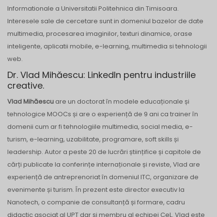
Informationale a Universitatii Politehnica din Timisoara.
Interesele sale de cercetare sunt in domeniul bazelor de date
multimedia, procesarea imaginilor, texturi dinamice, orase
inteligente, aplicatii mobile, e-learning, multimedia si tehnologii
web.
Dr. Vlad Mihăescu: LinkedIn pentru industriile
creative.
Vlad Mihăescu
are un doctorat în modele educaționale și
tehnologice MOOCs și are o experiență de 9 ani ca trainer în
domenii cum ar fi tehnologiile multimedia, social media, e-
turism, e-learning, uzabilitate, programare, soft skills și
leadership. Autor a peste 20 de lucrări științifice și capitole de
cărți publicate la conferințe internaționale și reviste, Vlad are
experiență de antreprenoriat în domeniul ITC, organizare de
evenimente și turism. În prezent este director executiv la
Nanotech, o companie de consultanță și formare, cadru
didactic asociat al UPT dar și membru al echipei CeL. Vlad este