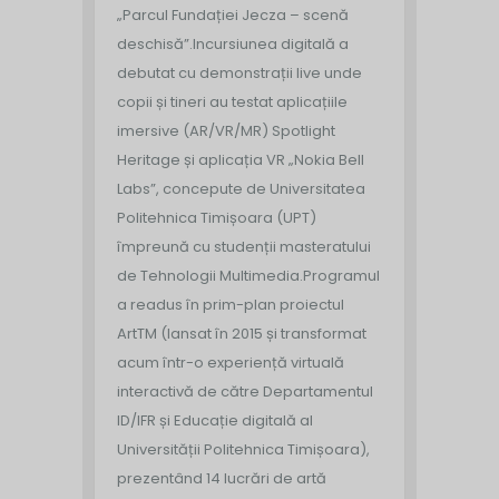
„Parcul Fundației Jecza – scenă
deschisă”.
Incursiunea digitală a
debutat cu demonstrații live unde
copii și tineri au testat aplicațiile
imersive (AR/VR/MR) Spotlight
Heritage și aplicația VR „Nokia Bell
Labs”, concepute de Universitatea
Politehnica Timișoara (UPT)
împreună cu studenții masteratului
de Tehnologii Multimedia.
Programul
a readus în prim-plan proiectul
ArtTM (lansat în 2015 și transformat
acum într-o experiență virtuală
interactivă de către Departamentul
ID/IFR și Educație digitală al
Universității Politehnica Timișoara),
prezentând 14 lucrări de artă