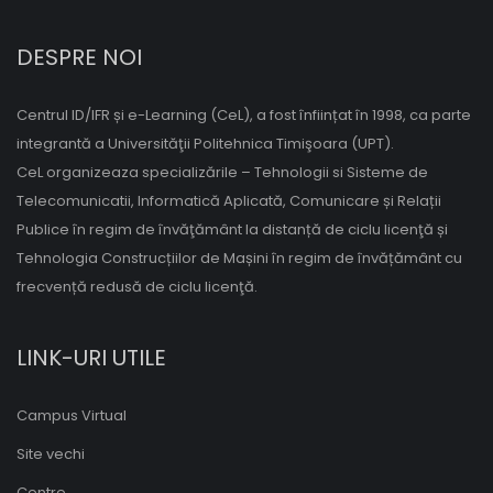
DESPRE NOI
Centrul ID/IFR și e-Learning (CeL), a fost înființat în 1998, ca parte
integrantă a Universităţii Politehnica Timişoara (UPT).
CeL organizeaza specializările – Tehnologii si Sisteme de
Telecomunicatii, Informatică Aplicată, Comunicare și Relații
Publice în regim de învăţământ la distanță de ciclu licenţă și
Tehnologia Construcțiilor de Mașini în regim de învățământ cu
frecvență redusă de ciclu licenţă.
LINK-URI UTILE
Campus Virtual
Site vechi
Centre