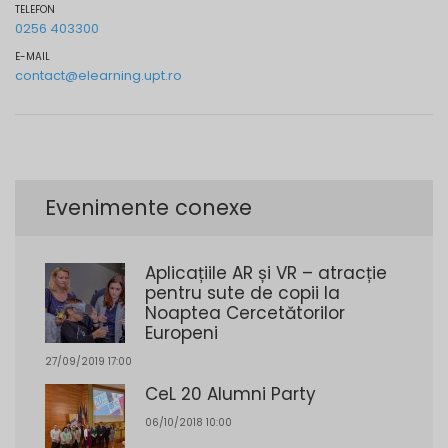
TELEFON
0256 403300
E-MAIL
contact@elearning.upt.ro
Evenimente conexe
Aplicațiile AR și VR – atracție
pentru sute de copii la
Noaptea Cercetătorilor
Europeni
27/09/2019 17:00
CeL 20 Alumni Party
06/10/2018 10:00