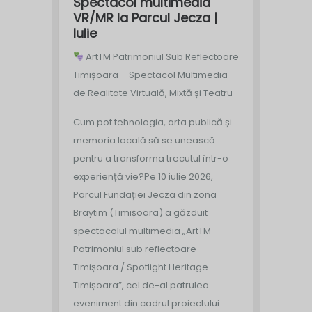
Spectacol multimedia
VR/MR la Parcul Jecza |
Iulie
ArtTM Patrimoniul Sub Reflectoare
Timișoara – Spectacol Multimedia
de Realitate Virtuală, Mixtă și Teatru
Cum pot tehnologia, arta publică și
memoria locală să se unească
pentru a transforma trecutul într-o
experiență vie?
Pe 10 iulie 2026,
Parcul Fundației Jecza din zona
Braytim (Timișoara) a găzduit
spectacolul multimedia „ArtTM -
Patrimoniul sub reflectoare
Timișoara / Spotlight Heritage
Timișoara”, cel de-al patrulea
eveniment din cadrul proiectului