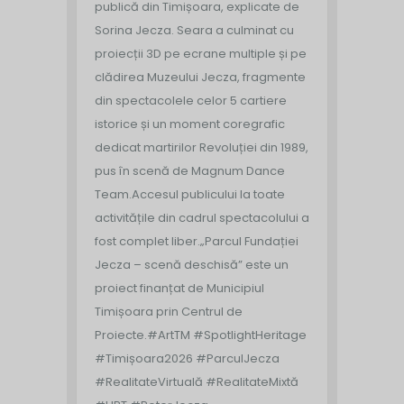
publică din Timișoara, explicate de
Sorina Jecza. Seara a culminat cu
proiecții 3D pe ecrane multiple și pe
clădirea Muzeului Jecza, fragmente
din spectacolele celor 5 cartiere
istorice și un moment coregrafic
dedicat martirilor Revoluției din 1989,
pus în scenă de Magnum Dance
Team.
Accesul publicului la toate
activitățile din cadrul spectacolului a
fost complet liber.
„Parcul Fundației
Jecza – scenă deschisă” este un
proiect finanțat de Municipiul
Timișoara prin Centrul de
Proiecte.
#ArtTM #SpotlightHeritage
#Timișoara2026 #ParculJecza
#RealitateVirtuală #RealitateMixtă