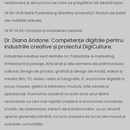
relaționare și de lucru la cei care se pregătesc să devină tutori.
14:00-14:15 Mark Frydenberg (Bentley University): Noțiuni de bază
ale realității virtuale.
14:15-14:30 Concluzii și închiderea sesiunii.
Dr. Diana Andone: Competențe digitale pentru
industriile creative și proiectul DigiCulture.
Industriile creative sunt definite ca: Publicitate și marketing,
Arhitectură și peisaje, Artizanat și alte domenii ale patrimoniului
cultural, design de produs, grafică și design de modă, edituri și
media, film, TV, video, radio și fotografie, IT, economie digitală și
jocuri, muzee, galerii și biblioteci, muzică, arte vizuale și
spectacole. Economia creativă nu este doar unul dintre
sectoarele cu cea mai rapidă creștere a economiei mondiale,
ci este, de asemenea, extrem de transformator, cu un anumit
apel la generația tânără, cu rol in crearea de locuri de muncă și
acțiunile comunității.