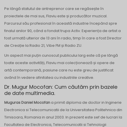
Pe lângă statutul de antreprenor care se regăsește în
proiectele de mai sus, Flaviu este și producător muzical.
Parcursul său profesional în această industrie începând spre
finalul anilor 90, când a fondat trupa Activ. Experiența de artist a
fost urmată ulterior de 13 ani în radio, timp în care a fost Director
de Creație la Radio 21, Vibe FM și Radio ZU.
Un aspect mai puțin cunoscut publicului larg este că pe lângă
toate aceste activități, Flaviu mai colecționează și opere de
artă contemporană, pasiune care nu este greu de justificat
având în vedere afinitatea cu industriile creative.
Dr. Mugur Mocofan: Cum căutăm prin bazele
de date multimedia.
Muguras Daniel Mocofan
a primit diploma de doctor in Inginerie
Electronica si Telecomunicatii de la Universitatea Politehnica din
Timisoara, Romania in anul 2003. In prezent este sef de lucrari la
Facultatea de Electronica, Telecomunicatii si Tehnologii