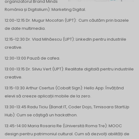
organizatorul Brand Minds
România și Digitalium): Marketing Digital.
12:00-12:15 Dr. Mugur Mocofan (UPT): Cum căutăm prin bazele
de date multimedia.
12:15-12:30 Dr. Vlad Mihăescu (UPT): LinkedIn pentru industriile
creative.
12:30-13:00 Pauză de cafea.
13:00-13:15 Dr. Silviu Vert (UPT): Realitate digitală pentru industriile
creative.
13:15-13:30 Arthur Csertus (Cobalt Sign): Hello App: Învățând
elevii să creeze aplicații mobile de la zero.
13:30-13:45 Radu Ticiu (Banat IT, Coder Dojo, Timisoara StartUp
Hub): Cum se câștigă un hackathon.
13:45-14:00 Maria Rosaria Re (Università Roma Tre): MOOC
design pentru patrimoniul cultural. Cum să dezvolți abilități de