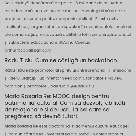
Set Holiday!” descărcată de peste 1.5 milioane de ori. Arthur
este dornic să lucreze cu cele mai noi tehnologii și să creeze
produse minunate pentru companie și clienți. El este activ
implicat ca și organizator sau speaker în evenimentele locale și
ale comunității, promovează abilitățile tehnice, antreprenoriatul
și subiectele educaționale. @ArthurCsertus
arthur@cobaltsign.com
Radu Ticiu: Cum se câștigă un hackathon.
Radu Ticiu
este promotor al spiritului antreprenorial în Timișoara
și liderul Startup Hub, mentor Seedcamp, fondator TiMoDev,
campion și promotor CoderDojo. @RaduTiciu
Maria Rosaria Re: MOOC design pentru
patrimoniul cultural. Cum să dezvolți abilități
de relaționare și de lucru la cei care se
pregătesc să devină tutori.
Maria Rosaria Re
este doctorand în domeniul culturii, educației
și comunicării de la Universitatea din Roma, în colaborare cu