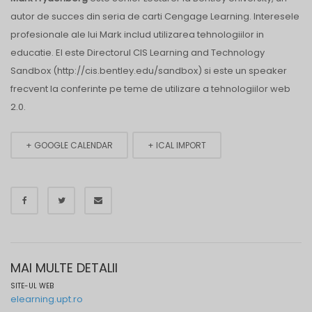
autor de succes din seria de carti Cengage Learning. Interesele
profesionale ale lui Mark includ utilizarea tehnologiilor in
educatie. El este Directorul CIS Learning and Technology
Sandbox (http://cis.bentley.edu/sandbox) si este un speaker
frecvent la conferinte pe teme de utilizare a tehnologiilor web
2.0.
+ GOOGLE CALENDAR
+ ICAL IMPORT
MAI MULTE DETALII
SITE-UL WEB
elearning.upt.ro