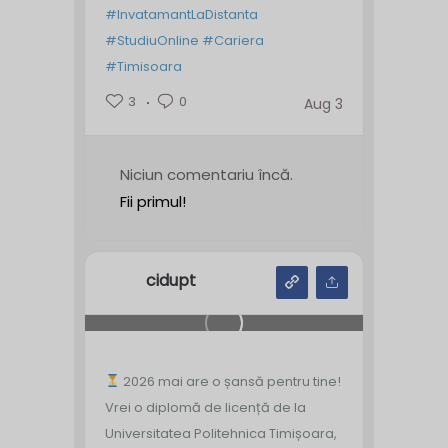
#InvatamantLaDistanta
#StudiuOnline
#Cariera
#Timisoara
3
0
Aug 3
Niciun comentariu încă.
Fii primul!
cidupt
2026 mai are o șansă pentru tine!
Vrei o diplomă de licență de la
Universitatea Politehnica Timișoara,