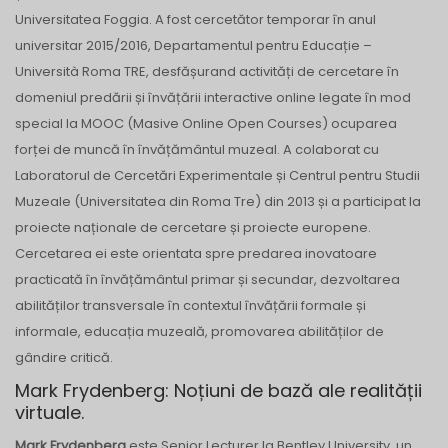
Universitatea Foggia. A fost cercetător temporar în anul
universitar 2015/2016, Departamentul pentru Educație –
Università Roma TRE, desfășurand activități de cercetare în
domeniul predării și învățării interactive online legate în mod
special la MOOC (Masive Online Open Courses) ocuparea
forței de muncă în învățământul muzeal. A colaborat cu
Laboratorul de Cercetări Experimentale și Centrul pentru Studii
Muzeale (Universitatea din Roma Tre) din 2013 și a participat la
proiecte naționale de cercetare și proiecte europene.
Cercetarea ei este orientata spre predarea inovatoare
practicată în învățământul primar și secundar, dezvoltarea
abilităților transversale în contextul învățării formale și
informale, educația muzeală, promovarea abilităților de
gândire critică.
Mark Frydenberg: Noțiuni de bază ale realității
virtuale.
Mark Frydenberg
este Senior Lecturer la Bentley University, un