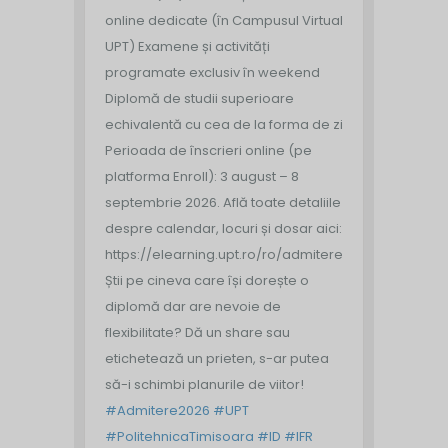
online dedicate (în Campusul Virtual
UPT)
Examene și activități
programate exclusiv în weekend
Diplomă de studii superioare
echivalentă cu cea de la forma de zi
Perioada de înscrieri online (pe
platforma Enroll): 3 august – 8
septembrie 2026.
Află toate detaliile
despre calendar, locuri și dosar aici:
https://elearning.upt.ro/ro/admitere/
Știi pe cineva care își dorește o
diplomă dar are nevoie de
flexibilitate? Dă un share sau
etichetează un prieten, s-ar putea
să-i schimbi planurile de viitor!
#Admitere2026
#UPT
#PolitehnicaTimisoara
#ID
#IFR