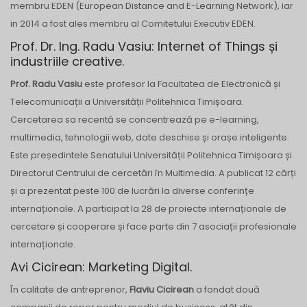
membru EDEN (European Distance and E-Learning Network), iar
in 2014 a fost ales membru al Comitetului Executiv EDEN.
Prof. Dr. Ing. Radu Vasiu: Internet of Things și
industriile creative.
Prof. Radu Vasiu
este profesor la Facultatea de Electronică și
Telecomunicații a Universității Politehnica Timișoara.
Cercetarea sa recentă se concentrează pe e-learning,
multimedia, tehnologii web, date deschise și orașe inteligente.
Este președintele Senatului Universității Politehnica Timișoara și
Directorul Centrului de cercetări în Multimedia. A publicat 12 cărți
și a prezentat peste 100 de lucrări la diverse conferințe
internaționale. A participat la 28 de proiecte internaționale de
cercetare și cooperare și face parte din 7 asociații profesionale
internaționale.
Avi Cicirean: Marketing Digital.
În calitate de antreprenor,
Flaviu Cicirean
a fondat două