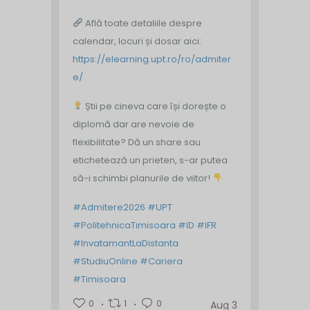
Află toate detaliile despre
calendar, locuri și dosar aici:
https://elearning.upt.ro/ro/admiter
e/
Știi pe cineva care își dorește o
diplomă dar are nevoie de
flexibilitate? Dă un share sau
etichetează un prieten, s-ar putea
să-i schimbi planurile de viitor!
#Admitere2026
#UPT
#PolitehnicaTimisoara
#ID
#IFR
#InvatamantLaDistanta
#StudiuOnline
#Cariera
#Timisoara
0
1
0
Aug 3