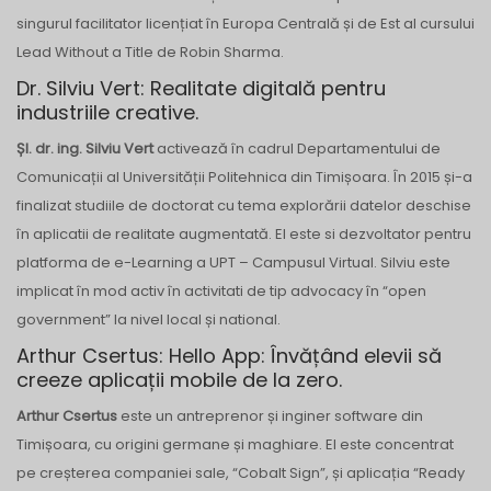
singurul facilitator licențiat în Europa Centrală și de Est al cursului
Lead Without a Title de Robin Sharma.
Dr. Silviu Vert: Realitate digitală pentru
industriile creative.
Șl. dr. ing. Silviu Vert
activează în cadrul Departamentului de
Comunicații al Universității Politehnica din Timișoara. În 2015 și-a
finalizat studiile de doctorat cu tema explorării datelor deschise
în aplicatii de realitate augmentată. El este si dezvoltator pentru
platforma de e-Learning a UPT – Campusul Virtual. Silviu este
implicat în mod activ în activitati de tip advocacy în “open
government” la nivel local și national.
Arthur Csertus: Hello App: Învățând elevii să
creeze aplicații mobile de la zero.
Arthur Csertus
este un antreprenor și inginer software din
Timișoara, cu origini germane și maghiare. El este concentrat
pe creșterea companiei sale, “Cobalt Sign”, și aplicația “Ready