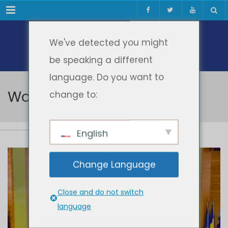
Meniul
We've detected you might
be speaking a different
language. Do you want to
Workshop Digital Skills 2018
change to:
English
Change Language
Close and do not switch
language