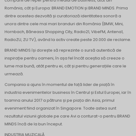
companii de reper pentru mediul de business, atât din
România, cât și Europa: BRAND EMOTION și BRAND MINDS. Prima
dintre acestea dezvoltă și curatoriază identitatea sonoră a
unora dintre cele mai mari branduri din România (BMW, Mini,
Hornbach, Băneasa Shopping City, Radio21, VibeFM, Antena1,
RadioZU, ZU TV), având la activ create peste 20.000 de reclame.
BRAND MINDS își dorește să reprezinte o sursă autentică de
inspirație pentru oameni, în așa fel încât aceștia să creeze o
lume mai bună, atât pentru ei, cât și pentru generațiile care le
urmează.
Compania a ajuns în momentul de față lider de piață în
industria evenimentelor business în Centrul și Estul Europei, iar în
toamna anului 2017 a pătruns și pe piața din Asia, primul
eveniment fiind organizat în Singapore. Toate astea sunt
rezultatul viziunii globale pe care Avi a conturat-o pentru BRAND
MINDS încă de la bun început.
INDUSTRIA MUZICALĂ