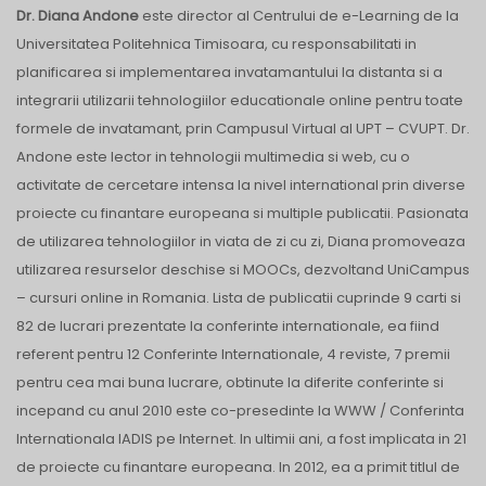
Dr. Diana Andone
este director al Centrului de e-Learning de la
Universitatea Politehnica Timisoara, cu responsabilitati in
planificarea si implementarea invatamantului la distanta si a
integrarii utilizarii tehnologiilor educationale online pentru toate
formele de invatamant, prin Campusul Virtual al UPT – CVUPT. Dr.
Andone este lector in tehnologii multimedia si web, cu o
activitate de cercetare intensa la nivel international prin diverse
proiecte cu finantare europeana si multiple publicatii. Pasionata
de utilizarea tehnologiilor in viata de zi cu zi, Diana promoveaza
utilizarea resurselor deschise si MOOCs, dezvoltand UniCampus
– cursuri online in Romania. Lista de publicatii cuprinde 9 carti si
82 de lucrari prezentate la conferinte internationale, ea fiind
referent pentru 12 Conferinte Internationale, 4 reviste, 7 premii
pentru cea mai buna lucrare, obtinute la diferite conferinte si
incepand cu anul 2010 este co-presedinte la WWW / Conferinta
Internationala IADIS pe Internet. In ultimii ani, a fost implicata in 21
de proiecte cu finantare europeana. In 2012, ea a primit titlul de