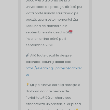
Dacă vrei o diplomă de la o
universitate de prestigiu fără să pui
viața profesională sau familia pe
pauză, acum este momentul tău.
Sesiunea de admitere din
septembrie este deschisă!
Înscrieri online până pe 8
septembrie 2026.
Află toate detaliile despre
calendar, locuri și dosar aici:
https://elearning.upt.ro/ro/admiter
e/
Știi pe cineva care își dorește o
diplomă dar are nevoie de
flexibilitate? Dă un share sau
etichetează un prieten, s-ar putea