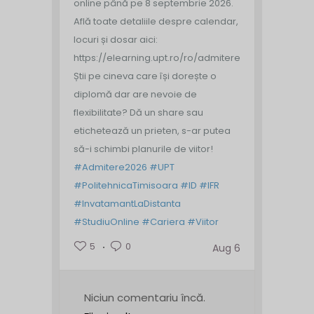
online până pe 8 septembrie 2026.
Află toate detaliile despre calendar,
locuri și dosar aici:
https://elearning.upt.ro/ro/admitere/
Știi pe cineva care își dorește o
diplomă dar are nevoie de
flexibilitate? Dă un share sau
etichetează un prieten, s-ar putea
să-i schimbi planurile de viitor!
#Admitere2026
#UPT
#PolitehnicaTimisoara
#ID
#IFR
#InvatamantLaDistanta
#StudiuOnline
#Cariera
#Viitor
5
0
Aug 6
Niciun comentariu încă.