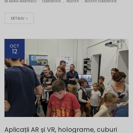
.
.
|
DE MARIA MARITESCU
COMUNITATE
NOUTATI
NOUTATI COMUNITATE
DETALIU
OCT
12
Aplicații AR și VR, holograme, cuburi