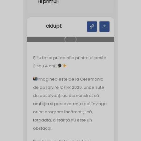
Fii primul!
cidupt
Și tu te-ai putea afla printre ei peste
3 sau 4 ani!
Imaginea este de la Ceremonia
de absolvire ID/IFR 2026, unde sute
de absolvenți au demonstrat că
ambiția și perseverența pot învinge
orice program încărcat și că,
totodată, distanța nu este un
obstacol.