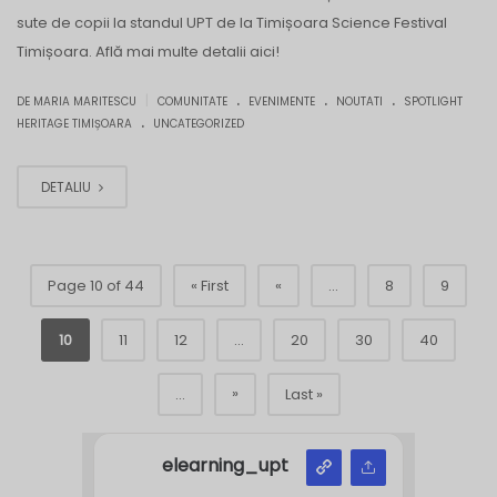
sute de copii la standul UPT de la Timișoara Science Festival
Timișoara. Află mai multe detalii aici!
.
.
.
|
DE MARIA MARITESCU
COMUNITATE
EVENIMENTE
NOUTATI
SPOTLIGHT
.
HERITAGE TIMIȘOARA
UNCATEGORIZED
DETALIU
Page 10 of 44
« First
«
...
8
9
10
11
12
...
20
30
40
»
...
Last »
elearning_upt