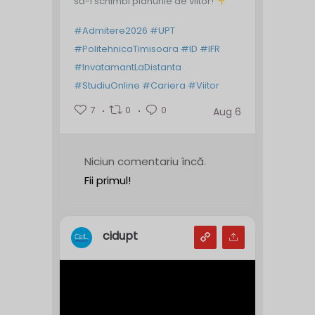
să-i schimbi planurile de viitor!
#Admitere2026
#UPT
#PolitehnicaTimisoara
#ID
#IFR
#InvatamantLaDistanta
#StudiuOnline
#Cariera
#Viitor
7
0
0
Aug 6
Niciun comentariu încă.
Fii primul!
cidupt