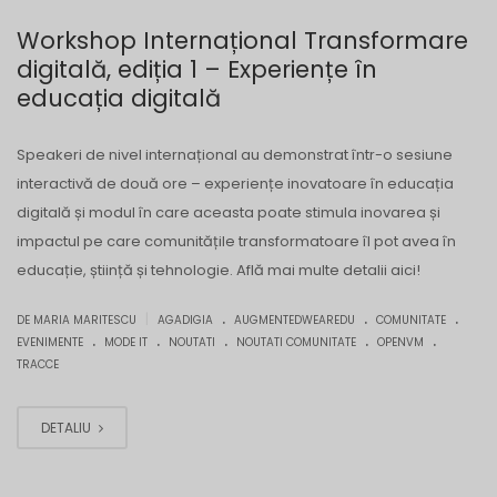
Workshop Internațional Transformare
digitală, ediția 1 – Experiențe în
educația digitală
Speakeri de nivel internațional au demonstrat într-o sesiune
interactivă de două ore – experiențe inovatoare în educația
digitală și modul în care aceasta poate stimula inovarea și
impactul pe care comunitățile transformatoare îl pot avea în
educație, știință și tehnologie. Află mai multe detalii aici!
.
.
.
|
DE MARIA MARITESCU
AGADIGIA
AUGMENTEDWEAREDU
COMUNITATE
.
.
.
.
.
EVENIMENTE
MODE IT
NOUTATI
NOUTATI COMUNITATE
OPENVM
TRACCE
DETALIU