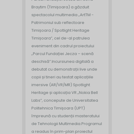
Braytim (Timișoara) a găzduit
spectacolul multimedia „ArtTM -
Patrimoniul sub reflectoare
Timișoara / Spotlight Heritage
Timișoara”, cel de-al patrulea
eveniment din cadrul proiectului
„Parcul Fundației Jecza – scenă
deschisă”.
Incursiunea digitală a
debutat cu demonstrații live unde
copii și tineri au testat aplicațiile
imersive (AR/VR/MR) Spotlight
Heritage și aplicația VR „Nokia Bell
Labs”, concepute de Universitatea
Politehnica Timișoara (UPT)
împreună cu studenții masteratului
de Tehnologii Multimedia.
Programul
a readus în prim-plan proiectul