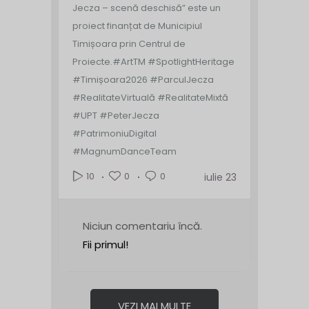
Jecza – scenă deschisă” este un
proiect finanțat de Municipiul
Timișoara prin Centrul de
Proiecte.
#ArtTM #SpotlightHeritage
#Timișoara2026 #ParculJecza
#RealitateVirtuală #RealitateMixtă
#UPT #PeterJecza
#PatrimoniuDigital
#MagnumDanceTeam
0
0
10
iulie 23
Niciun comentariu încă.
Fii primul!
VEZI MAI MULTE