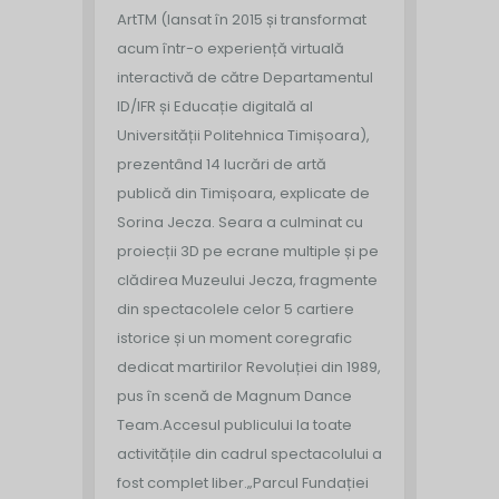
ArtTM (lansat în 2015 și transformat
acum într-o experiență virtuală
interactivă de către Departamentul
ID/IFR și Educație digitală al
Universității Politehnica Timișoara),
prezentând 14 lucrări de artă
publică din Timișoara, explicate de
Sorina Jecza. Seara a culminat cu
proiecții 3D pe ecrane multiple și pe
clădirea Muzeului Jecza, fragmente
din spectacolele celor 5 cartiere
istorice și un moment coregrafic
dedicat martirilor Revoluției din 1989,
pus în scenă de Magnum Dance
Team.
Accesul publicului la toate
activitățile din cadrul spectacolului a
fost complet liber.
„Parcul Fundației