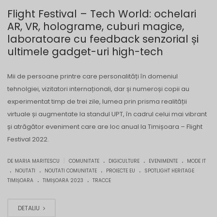
Flight Festival – Tech World: ochelari
AR, VR, holograme, cuburi magice,
laboratoare cu feedback senzorial și
ultimele gadget-uri high-tech
Mii de persoane printre care personalități în domeniul
tehnolgiei, vizitatori internaționali, dar și numeroși copii au
experimentat timp de trei zile, lumea prin prisma realității
virtuale și augmentate la standul UPT, în cadrul celui mai vibrant
și atrăgător eveniment care are loc anual la Timișoara – Flight
Festival 2022.
.
.
.
|
DE MARIA MARITESCU
COMUNITATE
DIGICULTURE
EVENIMENTE
MODE IT
.
.
.
.
NOUTATI
NOUTATI COMUNITATE
PROIECTE EU
SPOTLIGHT HERITAGE
.
.
TIMIȘOARA
TIMIȘOARA 2023
TRACCE
DETALIU