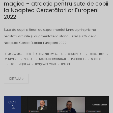
magice – atracție pentru sute de copii
la Noaptea Cercetătorilor Europeni
2022
Sute de copii și tineri au experimentat lumea prin prisma
realității virtuale și augmentate la standul CeL și CM de la
Noaptea Cercetătorilor Europeni 2022.
.
.
.
|
DE MARIA MARITESCU
AUGMENTEDWEAREDU
COMUNITATE
DIGICULTURE
.
.
.
.
EVENIMENTE
NOUTATI
NOUTATI COMUNITATE
PROIECTE EU
SPOTLIGHT
.
.
HERITAGE TIMIȘOARA
TIMIȘOARA 2023
TRACCE
DETALIU
OCT
12