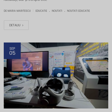
.
.
|
DE MARIA MARITESCU
EDUCATIE
NOUTATI
NOUTATI EDUCATIE
DETALIU
SEP
05