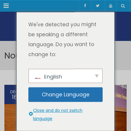
Meniul
We've detected you might
be speaking a different
language. Do you want to
Noutati
change to:
English
DEC
Change Language
16
Close and do not switch
language