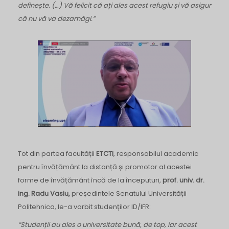
definește. (…) Vă felicit că ați ales acest refugiu și vă asigur
că nu vă va dezamăgi.”
Tot din partea facultății
ETCTI
, responsabilul academic
pentru învățământ la distanță și promotor al acestei
forme de învățământ încă de la începuturi,
prof. univ. dr.
ing. Radu Vasiu,
președintele Senatului Universității
Politehnica,
le-a vorbit studenților ID/IFR:
“Studenții au ales o universitate bună, de top, iar acest