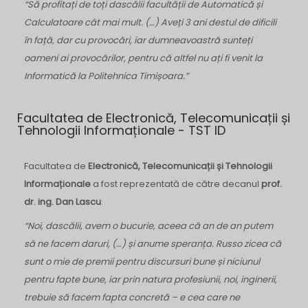
“Să profitați de toți dascălii facultății de Automatică și
Calculatoare cât mai mult. (…) Aveți 3 ani destul de dificili
în față, dar cu provocări, iar dumneavoastră sunteți
oameni ai provocărilor, pentru că altfel nu ați fi venit la
Informatică la Politehnica Timișoara.”
Facultatea de Electronică, Telecomunicații și
Tehnologii Informaționale - TST ID
Facultatea de
Electronică, Telecomunicații și Tehnologii
Informaționale
a fost reprezentată de către
decanul
prof.
dr. ing. Dan Lascu
:
“Noi, dascălii, avem o bucurie, aceea că an de an putem
să ne facem daruri, (…) și anume speranța. Russo zicea că
sunt o mie de premii pentru discursuri bune și niciunul
pentru fapte bune, iar prin natura profesiunii, noi, inginerii,
trebuie să facem fapta concretă – e cea care ne