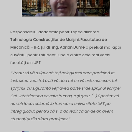
Responsabilul academic pentru specializarea
Tehnologia Construcțiilor de Maișini, Facultatea de
Mecanică – IFR, ș.l. dr. ing. Adrian Dume
a preluat mai apoi
cuvântul pentru studenții uneia dintre cele mai vechi
facultăți din UPT:
“Vreau să vă asigur că toți colegii mei care participă la
instruirea voastră o să vă dea tot ce vă este necesar, tot
sprijinul, cu siguranță veți avea parte și de sprijinul echipei
CeL. Întotdeauna ce este frumos, e și greu. (…) Sperăm că
ne veți face reclamă la frumoasa universitate UPT pe
întreg globul, pentru că s-a dovedit că an de an avem
studenți și din afara granițelor.“