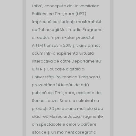
Labs”, concepute de Universitatea
Politehnica Timișoara (UPT)
împreună cu studenții masteratului
de Tehnologii Multimedia.
Programul
a readus în prim-plan proiectul
ArtTM (lansat în 2015 și transformat
acum într-o experiență virtuală
interactivă de către Departamentul
ID/IFR și Educație digitală al
Universității Politehnica Timișoara),
prezentând 14 lucrări de artă
publică din Timișoara, explicate de
Sorina Jecza. Seara a culminat cu
proiecții 3D pe ecrane multiple și pe
clădirea Muzeului Jecza, fragmente
din spectacolele celor 5 cartiere
istorice și un moment coregrafic