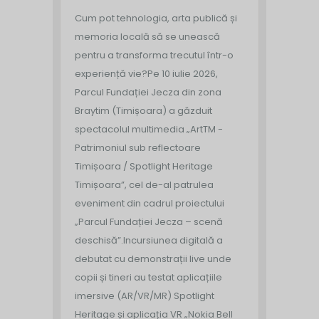
Cum pot tehnologia, arta publică și
memoria locală să se unească
pentru a transforma trecutul într-o
experiență vie?
Pe 10 iulie 2026,
Parcul Fundației Jecza din zona
Braytim (Timișoara) a găzduit
spectacolul multimedia „ArtTM -
Patrimoniul sub reflectoare
Timișoara / Spotlight Heritage
Timișoara”, cel de-al patrulea
eveniment din cadrul proiectului
„Parcul Fundației Jecza – scenă
deschisă”.
Incursiunea digitală a
debutat cu demonstrații live unde
copii și tineri au testat aplicațiile
imersive (AR/VR/MR) Spotlight
Heritage și aplicația VR „Nokia Bell