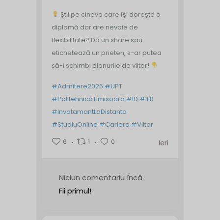
Știi pe cineva care își dorește o
diplomă dar are nevoie de
flexibilitate? Dă un share sau
etichetează un prieten, s-ar putea
să-i schimbi planurile de viitor!
#Admitere2026
#UPT
#PolitehnicaTimisoara
#ID
#IFR
#InvatamantLaDistanta
#StudiuOnline
#Cariera
#Viitor
6
1
0
Ieri
Niciun comentariu încă.
Fii primul!