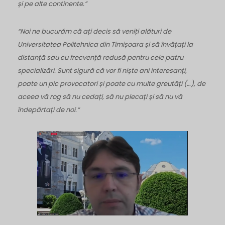
și pe alte continente.”
“Noi ne bucurăm că ați decis să veniți alături de
Universitatea Politehnica din Timișoara și să învățați la
distanță sau cu frecvență redusă pentru cele patru
specializări. Sunt sigură că vor fi niște ani interesanți,
poate un pic provocatori și poate cu multe greutăți (…), de
aceea vă rog să nu cedați, să nu plecați și să nu vă
îndepărtați de noi.“