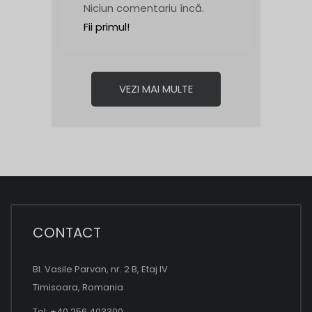
Niciun comentariu încă.
Fii primul!
VEZI MAI MULTE
CONTACT
Bl. Vasile Parvan, nr. 2 B, Etaj IV
Timisoara, Romania
Tel: +40 256 403300