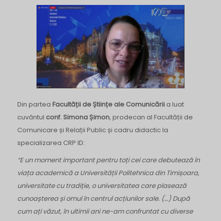
Din partea
Facultății de Științe ale Comunicării
a luat
cuvântul
c
onf. Simona Șimon
, prodecan al Facultății de
Comunicare și Relații Public și cadru didactic la
specializarea CRP ID:
“E un moment important pentru toți cei care debutează în
viața academică a Universității Politehnica din Timișoara,
universitate cu tradiție, o universitatea care plasează
cunoașterea și omul în centrul acțiunilor sale. (…) După
cum ați văzut, în ultimii ani ne-am confruntat cu diverse