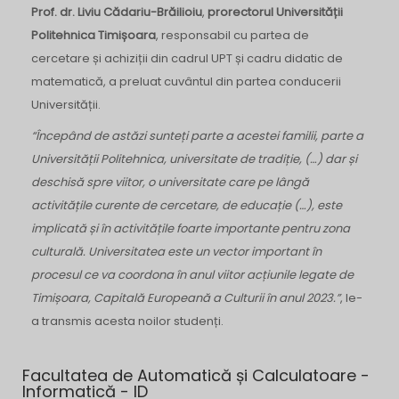
Prof. dr. Liviu Cădariu-Brăilioiu
,
prorectorul Universității
Politehnica Timișoara
, responsabil cu partea de
cercetare și achiziții din cadrul UPT și cadru didatic de
matematică, a preluat cuvântul din partea conducerii
Universității.
“Începând de astăzi sunteți parte a acestei familii, parte a
Universității Politehnica, universitate de tradiție, (…) dar și
deschisă spre viitor, o universitate care pe lângă
activitățile curente de cercetare, de educație (…), este
implicată și în activitățile foarte importante pentru zona
culturală. Universitatea este un vector important în
procesul ce va coordona în anul viitor acțiunile legate de
Timișoara, Capitală Europeană a Culturii în anul 2023.”
, le-
a transmis acesta noilor studenți.
Facultatea de Automatică și Calculatoare -
Informatică - ID