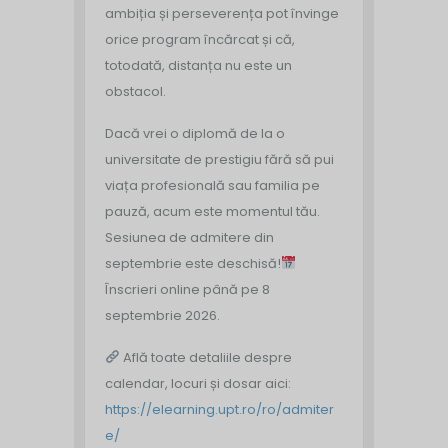
ambiția și perseverența pot învinge
orice program încărcat și că,
totodată, distanța nu este un
obstacol.
Dacă vrei o diplomă de la o
universitate de prestigiu fără să pui
viața profesională sau familia pe
pauză, acum este momentul tău.
Sesiunea de admitere din
septembrie este deschisă!
Înscrieri online până pe 8
septembrie 2026.
Află toate detaliile despre
calendar, locuri și dosar aici:
https://elearning.upt.ro/ro/admiter
e/