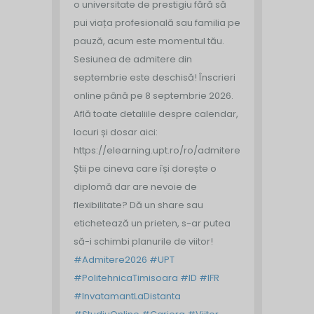
o universitate de prestigiu fără să
pui viața profesională sau familia pe
pauză, acum este momentul tău.
Sesiunea de admitere din
septembrie este deschisă!
Înscrieri
online până pe 8 septembrie 2026.
Află toate detaliile despre calendar,
locuri și dosar aici:
https://elearning.upt.ro/ro/admitere/
Știi pe cineva care își dorește o
diplomă dar are nevoie de
flexibilitate? Dă un share sau
etichetează un prieten, s-ar putea
să-i schimbi planurile de viitor!
#Admitere2026
#UPT
#PolitehnicaTimisoara
#ID
#IFR
#InvatamantLaDistanta