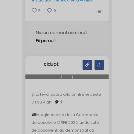
#StudiuOnline
#Cariera
#Viitor
5
0
Ieri
Niciun comentariu încă.
Fii primul!
cidupt
Și tu te-ai putea afla printre ei peste
3 sau 4 ani!
Imaginea este de la Ceremonia
de absolvire ID/IFR 2026, unde sute
de absolvenți au demonstrat că