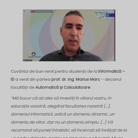
Cuvântul de bun venit pentru studenții de la
Informatică –
ID
a venit din partea
prof. dr. ing. Marius Marc
– decanul
facultății de
Automatică și Calculatoare
:
“Mă bucur că ați ales să investiți în viitorul vostru, în
educația voastră, alegând facultatea noastră (…),
domeniul informaticii, adică un domeniu dinamic, un
domeniu de viitor, dar nu un domeniu simplu. (…) Vă
recomand să puneți întrebări, să încercați să învățați de la