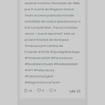
dedicat martirilor Revoluției din 1989,
pus în scenă de Magnum Dance
Team.
Accesul publicului la toate
activitățile din cadrul spectacolului a
fost complet liber.
„Parcul Fundației
Jecza – scenă deschisă” este un
proiect finanțat de Municipiul
Timișoara prin Centrul de
Proiecte.
#ArtTM #SpotlightHeritage
#Timișoara2026 #ParculJecza
#RealitateVirtuală #RealitateMixtă
#UPT #PeterJecza
#PatrimoniuDigital
#MagnumDanceTeam
0
0
10
iulie 23