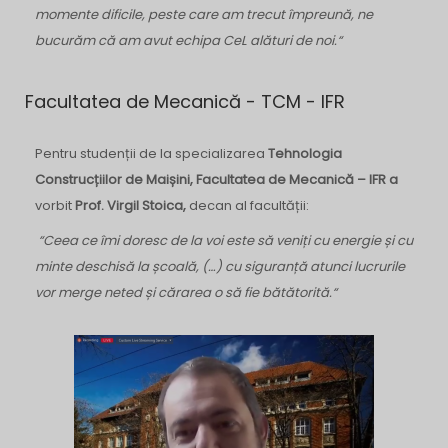
momente dificile, peste care am trecut împreună, ne
bucurăm că am avut echipa CeL alături de noi.“
Facultatea de Mecanică - TCM - IFR
Pentru studenții de la specializarea
Tehnologia
Construcțiilor de Maișini, Facultatea de Mecanică – IFR a
vorbit
Prof. Virgil Stoica,
decan al facultății:
“Ceea ce îmi doresc de la voi este să veniți cu energie și cu
minte deschisă la școală, (…) cu siguranță atunci lucrurile
vor merge neted și cărarea o să fie bătătorită.“