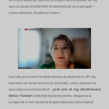
un cadru didactic, pentru ca singuri nu o să puteți. Mi-aș
dori ca acest învățământ la distanță să ne și apropie –
cadru didactic, student și invers.”
Unul din promotorii învățământului la distanță în UPT de
mai bine de două decenii și, totodată, cadru didactic la
specializarea Informatică –
prof. univ. dr. ing. Lăcrămioara
Stoicu-Tivadar
a felicitat studenții pentru alegerea și
curajul de a veni studenți la specializarea Informatică.