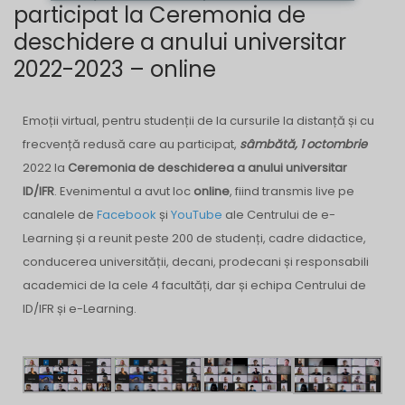
participat la Ceremonia de
deschidere a anului universitar
2022-2023 – online
Emoții virtual, pentru studenții de la cursurile la distanță și cu
frecvență redusă care au participat,
sâmbătă, 1 octombrie
2022 la
Ceremonia de deschiderea a anului universitar
ID/IFR
. Evenimentul a avut loc
online
, fiind transmis live pe
canalele de
Facebook
și
YouTube
ale Centrului de e-
Learning și a reunit peste 200 de studenți, cadre didactice,
conducerea universității, decani, prodecani și responsabili
academici de la cele 4 facultăți, dar și echipa Centrului de
ID/IFR și e-Learning.