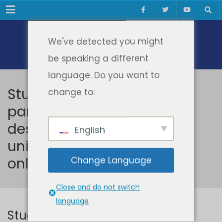
Meniul
We've detected you might
be speaking a different
language. Do you want to
Studenții de la ID și IFR au
change to:
participat la Ceremonia de
deschidere a anului
English
universitar 2022-2023 –
online
Change Language
Close and do not switch
language
Studenții de la ID și IFR au