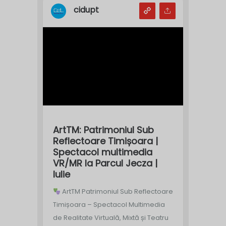
cidupt
ArtTM: Patrimoniul Sub
Reflectoare Timișoara |
Spectacol multimedia
VR/MR la Parcul Jecza |
Iulie
ArtTM Patrimoniul Sub Reflectoare
Timișoara – Spectacol Multimedia
de Realitate Virtuală, Mixtă și Teatru