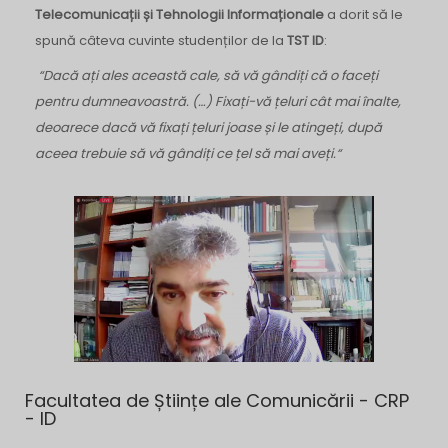
Telecomunicații și Tehnologii Informaționale
a dorit să le
spună câteva cuvinte studenților de la
TST ID
:
“Dacă ați ales această cale, să vă gândiți că o faceți
pentru dumneavoastră. (…) Fixați-vă țeluri cât mai înalte,
deoarece dacă vă fixați țeluri joase și le atingeți, după
aceea trebuie să vă gândiți ce țel să mai aveți.“
Facultatea de Științe ale Comunicării - CRP
- ID