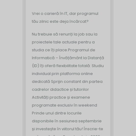
Vrei o carieră în IT, dar programul
tău zilnic este deja încărcat?
Nu trebuie să renunți la job sau la
proiectele tale actuale pentru a
studia ce îți place.
Programul de
Informatică – Învățământ la Distanță
(ID) îți oferă flexibilitate totală:
Studiu
individual prin platforma online
dedicată
‍ Sprijin constant din partea
cadrelor didactice și tutorilor
Activități practice și examene
programate exclusiv în weekend
Prinde unul dintre locurile
disponibile în sesiunea septembrie
și investește în viitorul tău!
Înscrie-te