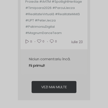
Proiecte.
#ArtTM #SpotlightHeritage
#Timișoara2026 #ParculJecza
#RealitateVirtuală #RealitateMixtă
#UPT #PeterJecza
#PatrimoniuDigital
#MagnumDanceTeam
0
0
11
iulie 23
Niciun comentariu încă.
Fii primul!
VEZI MAI MULTE