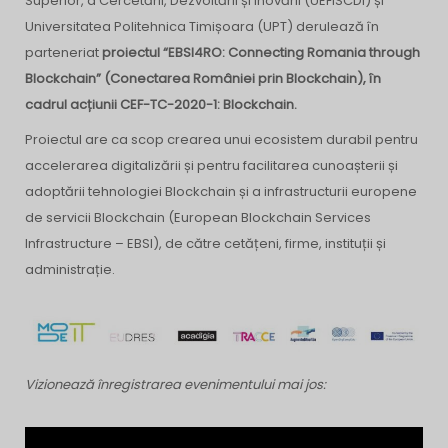
Superior, a Cercetării, Dezvoltării și Inovării (UEFISCDI) și
Universitatea Politehnica Timișoara (UPT) derulează în
parteneriat
proiectul “EBSI4RO: Connecting Romania through
Blockchain” (Conectarea României prin Blockchain), în
cadrul acțiunii CEF-TC-2020-1: Blockchain.
Proiectul are ca scop crearea unui ecosistem durabil pentru
accelerarea digitalizării și pentru facilitarea cunoașterii și
adoptării tehnologiei Blockchain și a infrastructurii europene
de servicii Blockchain (European Blockchain Services
Infrastructure – EBSI), de către cetățeni, firme, instituții și
administrație.
Vizionează înregistrarea evenimentului mai jos: