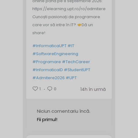
online până pe 8 septembrie 2026:
https://elearning.upt.ro/ro/admitere/
Cunoști pasionați de programare
care vor să intre în IT?
Dă un
share!
#InformaticaUPT
#IT
#SoftwareEngineering
#Programare
#TechCareer
#InformaticaID
#StudentUPT
#Admitere2026
#UPT
1
0
14h în urmă
Niciun comentariu încă.
Fii primul!