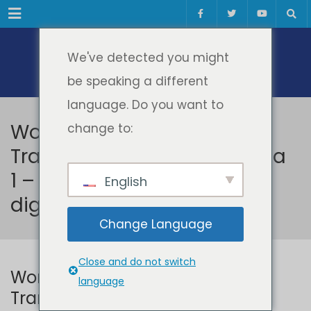
Meniul
We've detected you might
be speaking a different
language. Do you want to
Workshop Internațional
change to:
Transformare digitală, ediția
1 – Experiențe în educația
English
digitală
Change Language
Close and do not switch
Workshop Internațional
language
Transformare digitală, ediția 1 –