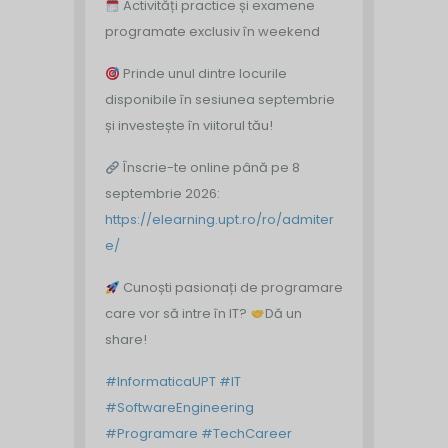
Activități practice și examene
programate exclusiv în weekend
Prinde unul dintre locurile
disponibile în sesiunea septembrie
și investește în viitorul tău!
Înscrie-te online până pe 8
septembrie 2026:
https://elearning.upt.ro/ro/admiter
e/
Cunoști pasionați de programare
care vor să intre în IT?
Dă un
share!
#InformaticaUPT
#IT
#SoftwareEngineering
#Programare
#TechCareer