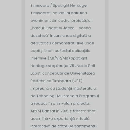
Timișoara / Spotlight Heritage
Timișoara”, cel de-al patrulea
eveniment din cadrul proiectului
„Parcul Fundației Jecza – scenă
deschisă”.
Incursiunea digitală a
debutat cu demonstrații live unde
copii și tineri au testat aplicațiile
imersive (AR/VR/MR) Spotlight
Heritage și aplicația VR „Nokia Bell
Labs”, concepute de Universitatea
Politehnica Timișoara (UPT)
împreună cu studenții masteratului
de Tehnologii Multimedia.
Programul
a readus în prim-plan proiectul
ArtTM (lansat în 2015 și transformat
acum într-o experiență virtuală
interactivă de către Departamentul