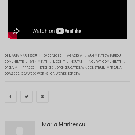
.
.
|
|
DE MARIA MARITESCU
10/06/2022
AGADIGIA
AUGMENTEDWEAREDU
.
.
.
.
.
COMUNITATE
EVENIMENTE
MODE IT
NOUTATI
NOUTATI COMUNITATE
.
|
OPENVM
TRACCE
ETICHETE:
#OPENEDUCATIONWK
,
CONSTRUIMIMPREUNA
,
OEW2022
,
OEWWEEK
,
WORKSHOP
,
WORKSHOP OEW
Maria Maritescu