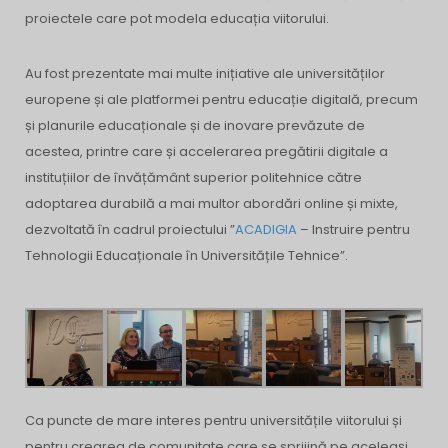
proiectele care pot modela educația viitorului.
Au fost prezentate mai multe inițiative ale universităților
europene și ale platformei pentru educație digitală, precum
și planurile educaționale și de inovare prevăzute de
acestea, printre care și
accelerarea pregătirii digitale a
instituțiilor de învățământ superior politehnice către
adoptarea durabilă a mai multor abordări online și mixte,
dezvoltată în cadrul proiectului ”
ACADIGIA
– Instruire pentru
Tehnologii Educaționale în Universitățile Tehnice”.
Ca puncte de mare interes pentru universitățile viitorului și
pentru crearea de comunitate care se sprijină pe aceleași