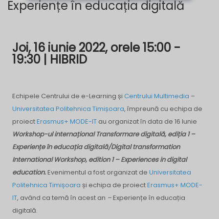
Experiențe în educația digitală
Joi, 16 iunie 2022, orele 15:00 -
19:30 | HIBRID
Echipele Centrului de e-Learning și
Centrului Multimedia
–
Universitatea Politehnica Timișoara
, împreună cu echipa de
proiect
Erasmus+ MODE-IT
au organizat în data de 16 Iunie
Workshop-ul internațional
Transformare digitală, ediția 1 –
Experiențe în educația digitală/Digital transformation
International Workshop, edition 1 – Experiences in digital
education
.
Evenimentul a fost organizat de
Universitatea
Politehnica Timișoara
și echipa de proiect
Erasmus+ MODE-
IT
, având ca temă în acest an
–
Experiențe în educația
digitală.