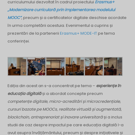
curriculumului dezvoltat în cadrul proiectului
Erasmus+
„Modernizare curriculară prin implementarea modelului
MOOC”
, precum și a certificatelor digitale deschise acordate
în urma completării acestuia.
Evenimentul a cuprins și
prezentări de la partenerii
Erasmus+ MODE-IT
pe tema
conferinței.
Ediția din acest an s-a concentrat pe tema –
experiențe în
educația digitală
și a abordat concepte precum
competențe digitale, micro-acreditări și microcredențiale,
cursuri bazate pe MOOCs, realitate virtuală și augmentată,
blockchain, antreprenoriat și inovare universitară
și a inclus
studii de caz despre impactul pe care educația digitală l-a
avut asupra învățământului, precum și despre inițiativele și