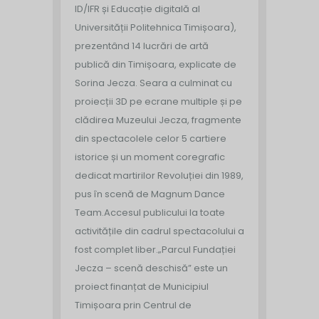
ID/IFR și Educație digitală al
Universității Politehnica Timișoara),
prezentând 14 lucrări de artă
publică din Timișoara, explicate de
Sorina Jecza. Seara a culminat cu
proiecții 3D pe ecrane multiple și pe
clădirea Muzeului Jecza, fragmente
din spectacolele celor 5 cartiere
istorice și un moment coregrafic
dedicat martirilor Revoluției din 1989,
pus în scenă de Magnum Dance
Team.
Accesul publicului la toate
activitățile din cadrul spectacolului a
fost complet liber.
„Parcul Fundației
Jecza – scenă deschisă” este un
proiect finanțat de Municipiul
Timișoara prin Centrul de