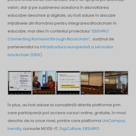
valori, dar și pe susținerea acestora în dezvoltarea
educației deschise și digitale, au fost aduse în discuție
inițiativele din România pentru integrarea Blockchain în
educație, mai ales în contextul proiectului
“EBSI4RO:
Connecting Romania through Blockchain”,
susținut de
parteneriatul cu
Infrastructura europeană a serviciilor
blockchain (EBSI)
.
În plus, au fost aduse la cunoștiință diferite platforme prin
care participanții pot accesa cursuri online, gratuite, în mod
deschis de la orice nivel, printre care platforma
UniCampus
,
Iversity
, cursurile MODE-IT,
DigiCulture, EBSI4RO
.