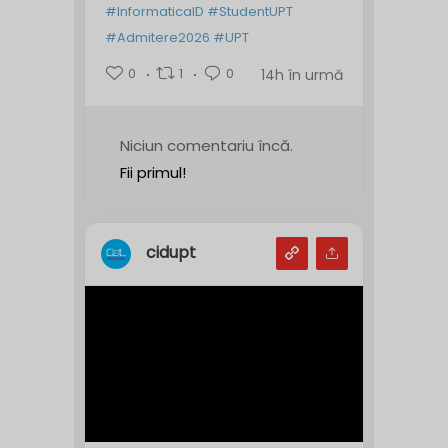
#InformaticaID
#StudentUPT
#Admitere2026
#UPT
0
1
0
14h în urmă
Niciun comentariu încă.
Fii primul!
cidupt