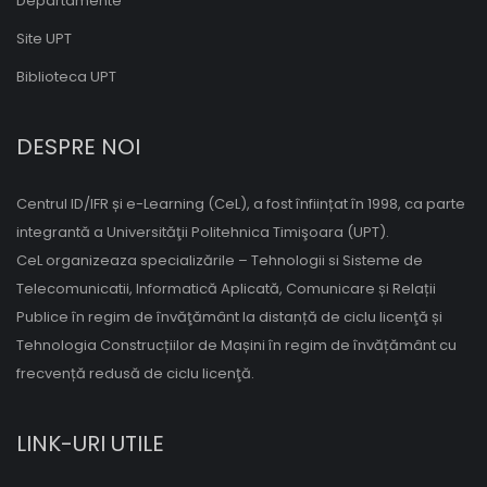
Departamente
Site UPT
Biblioteca UPT
DESPRE NOI
Centrul ID/IFR și e-Learning (CeL), a fost înființat în 1998, ca parte
integrantă a Universităţii Politehnica Timişoara (UPT).
CeL organizeaza specializările – Tehnologii si Sisteme de
Telecomunicatii, Informatică Aplicată, Comunicare și Relații
Publice în regim de învăţământ la distanță de ciclu licenţă și
Tehnologia Construcțiilor de Mașini în regim de învățământ cu
frecvență redusă de ciclu licenţă.
LINK-URI UTILE