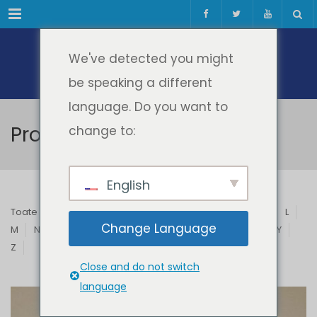
Meniul
We've detected you might
be speaking a different
language. Do you want to
Profesori & Invitați
change to:
English
Toate
A
B
C
D
E
F
G
H
I
J
K
L
Change Language
M
N
O
P
Q
R
S
T
U
V
W
X
Y
Z
Close and do not switch
language