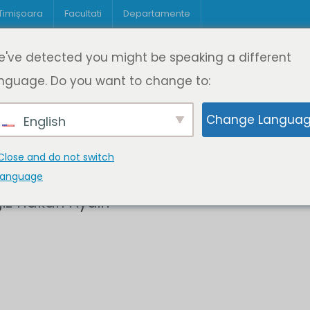
 Timișoara
Facultati
Departamente
Despre DeL
Educație
Educație
've detected you might be speaking a different
pagină
Cine suntem
Oferta de cursuri
Digitaliz
nguage. Do you want to change to:
Change Langua
English
Close and do not switch
language
iz Hakan Aydin