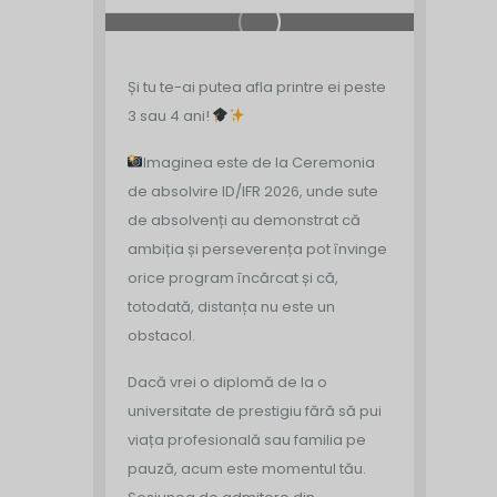
Și tu te-ai putea afla printre ei peste
3 sau 4 ani!
Imaginea este de la Ceremonia
de absolvire ID/IFR 2026, unde sute
de absolvenți au demonstrat că
ambiția și perseverența pot învinge
orice program încărcat și că,
totodată, distanța nu este un
obstacol.
Dacă vrei o diplomă de la o
universitate de prestigiu fără să pui
viața profesională sau familia pe
pauză, acum este momentul tău.