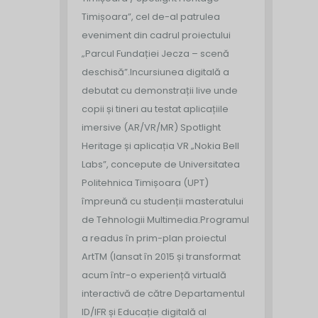
Timișoara”, cel de-al patrulea
eveniment din cadrul proiectului
„Parcul Fundației Jecza – scenă
deschisă”.
Incursiunea digitală a
debutat cu demonstrații live unde
copii și tineri au testat aplicațiile
imersive (AR/VR/MR) Spotlight
Heritage și aplicația VR „Nokia Bell
Labs”, concepute de Universitatea
Politehnica Timișoara (UPT)
împreună cu studenții masteratului
de Tehnologii Multimedia.
Programul
a readus în prim-plan proiectul
ArtTM (lansat în 2015 și transformat
acum într-o experiență virtuală
interactivă de către Departamentul
ID/IFR și Educație digitală al