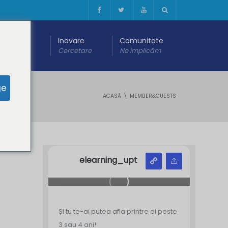
 digitală
Inovare
Comunitate
are
Cercetare
Ne implicăm
ge
ACASĂ
MEMBER&GUESTS
elearning_upt
Și tu te-ai putea afla printre ei peste
3 sau 4 ani!