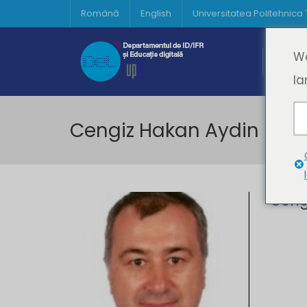
Română
English
Universitatea Politehnica
Acasă
We
Prima 
la
Cengiz Hakan Aydin
Ceng