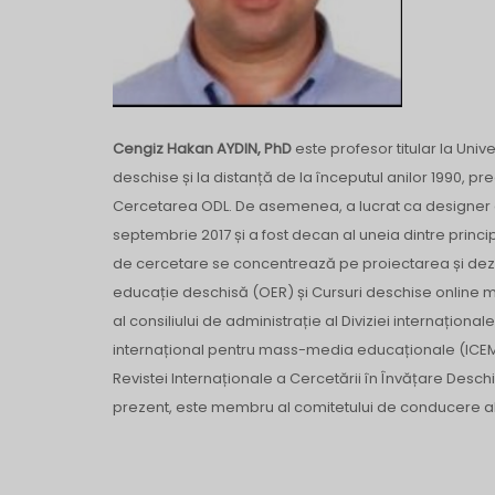
Cengiz Hakan AYDIN, PhD
​​este profesor titular la Un
deschise și la distanță de la începutul anilor 1990, pr
Cercetarea ODL. De asemenea, a lucrat ca designer de 
septembrie 2017 și a fost decan al uneia dintre princip
de cercetare se concentrează pe proiectarea și dezvo
educație deschisă (OER) și Cursuri deschise online 
al consiliului de administrație al Diviziei internaționa
internațional pentru mass-media educaționale (ICEM). P
Revistei Internaționale a Cercetării în Învățare Deschi
prezent, este membru al comitetului de conducere a