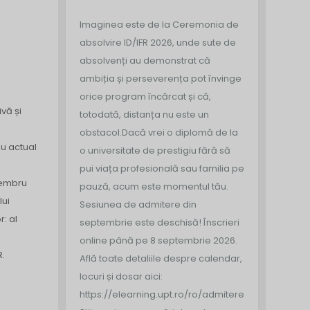
Imaginea este de la Ceremonia de
absolvire ID/IFR 2026, unde sute de
absolvenți au demonstrat că
ambiția și perseverența pot învinge
orice program încărcat și că,
vă și
totodată, distanța nu este un
obstacol.
Dacă vrei o diplomă de la
ău actual
o universitate de prestigiu fără să
pui viața profesională sau familia pe
membru
pauză, acum este momentul tău.
lui
Sesiunea de admitere din
: al
septembrie este deschisă!
Înscrieri
online până pe 8 septembrie 2026.
R.
Află toate detaliile despre calendar,
locuri și dosar aici:
https://elearning.upt.ro/ro/admitere/