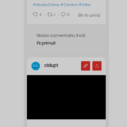
#StudiuOnline
#Cariera
#Viitor
4
1
0
8h în urmă
Niciun comentariu încă.
Fii primul!
cidupt