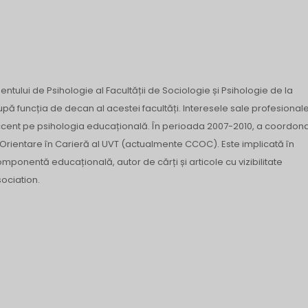
tului de Psihologie al Facultății de Sociologie și Psihologie de la
upă funcția de decan al acestei facultăți. Interesele sale profesional
ccent pe psihologia educațională. În perioada 2007-2010, a coordona
 Orientare în Carieră al UVT (actualmente CCOC). Este implicată în
ponentă educațională, autor de cărți și articole cu vizibilitate
ociation.