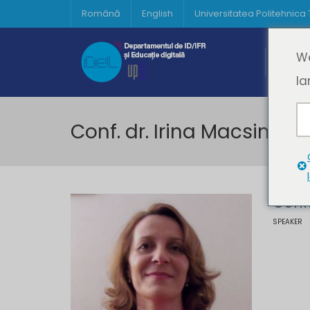
Română
English
Universitatea Politehnica
Acasă
We
Prima 
la
Conf. dr. Irina Macsinga
Conf.
SPEAKER