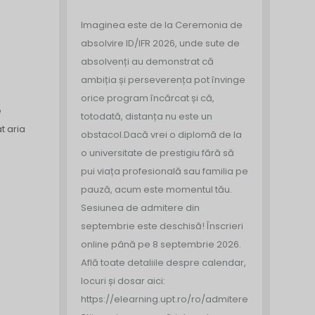
Imaginea este de la Ceremonia de
absolvire ID/IFR 2026, unde sute de
absolvenți au demonstrat că
ambiția și perseverența pot învinge
orice program încărcat și că,
e
totodată, distanța nu este un
t aria
obstacol.
Dacă vrei o diplomă de la
o universitate de prestigiu fără să
pui viața profesională sau familia pe
pauză, acum este momentul tău.
Sesiunea de admitere din
septembrie este deschisă!
Înscrieri
online până pe 8 septembrie 2026.
Află toate detaliile despre calendar,
locuri și dosar aici:
https://elearning.upt.ro/ro/admitere/