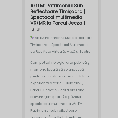
ArtTM: Patrimoniul Sub
Reflectoare Timișoara |
Spectacol multimedia
VR/MR la Parcul Jecza |
Iulie
ArtTM Patrimoniul Sub Reflectoare
Timișoara – Spectacol Multimedia
de Realitate Virtuală, Mixtă și Teatru
Cum pot tehnologia, arta publică și
memoria locală să se unească
pentru a transforma trecutul într-o
experiență vie?
Pe 10 iulie 2026,
Parcul Fundației Jecza din zona
Braytim (Timișoara) a găzduit
spectacolul multimedia „ArtTM -
Patrimoniul sub reflectoare
Timișoara / Spotlight Heritage