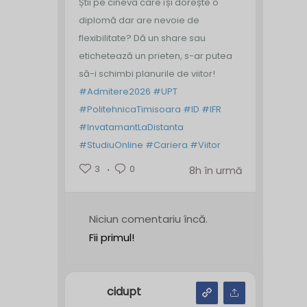
Știi pe cineva care își dorește o
diplomă dar are nevoie de
flexibilitate? Dă un share sau
etichetează un prieten, s-ar putea
să-i schimbi planurile de viitor!
#Admitere2026
#UPT
#PolitehnicaTimisoara
#ID
#IFR
#InvatamantLaDistanta
#StudiuOnline
#Cariera
#Viitor
3
0
8h în urmă
Niciun comentariu încă.
Fii primul!
cidupt