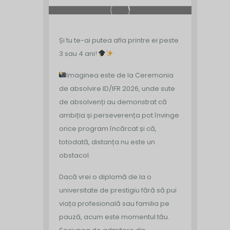
Și tu te-ai putea afla printre ei peste
3 sau 4 ani!
Imaginea este de la Ceremonia
de absolvire ID/IFR 2026, unde sute
de absolvenți au demonstrat că
ambiția și perseverența pot învinge
orice program încărcat și că,
totodată, distanța nu este un
obstacol.
Dacă vrei o diplomă de la o
universitate de prestigiu fără să pui
viața profesională sau familia pe
pauză, acum este momentul tău.