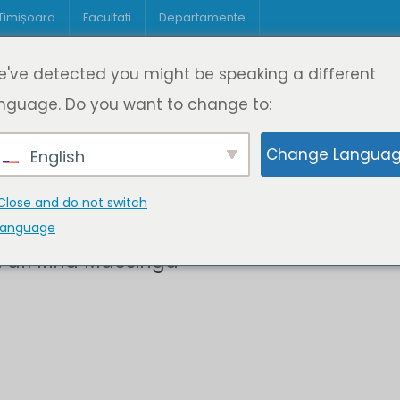
 Timișoara
Facultati
Departamente
Despre DeL
Educație
Educație
've detected you might be speaking a different
pagină
Cine suntem
Oferta de cursuri
Digitaliz
nguage. Do you want to change to:
Change Langua
English
Close and do not switch
language
 dr. Irina Macsinga