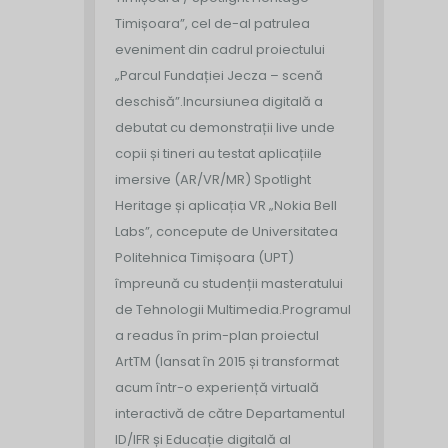
Timișoara”, cel de-al patrulea
eveniment din cadrul proiectului
„Parcul Fundației Jecza – scenă
deschisă”.
Incursiunea digitală a
debutat cu demonstrații live unde
copii și tineri au testat aplicațiile
imersive (AR/VR/MR) Spotlight
Heritage și aplicația VR „Nokia Bell
Labs”, concepute de Universitatea
Politehnica Timișoara (UPT)
împreună cu studenții masteratului
de Tehnologii Multimedia.
Programul
a readus în prim-plan proiectul
ArtTM (lansat în 2015 și transformat
acum într-o experiență virtuală
interactivă de către Departamentul
ID/IFR și Educație digitală al