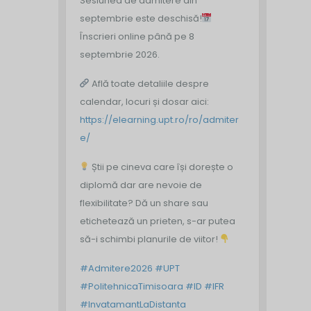
Sesiunea de admitere din
septembrie este deschisă!
Înscrieri online până pe 8
septembrie 2026.
Află toate detaliile despre
calendar, locuri și dosar aici:
https://elearning.upt.ro/ro/admiter
e/
Știi pe cineva care își dorește o
diplomă dar are nevoie de
flexibilitate? Dă un share sau
etichetează un prieten, s-ar putea
să-i schimbi planurile de viitor!
#Admitere2026
#UPT
#PolitehnicaTimisoara
#ID
#IFR
#InvatamantLaDistanta