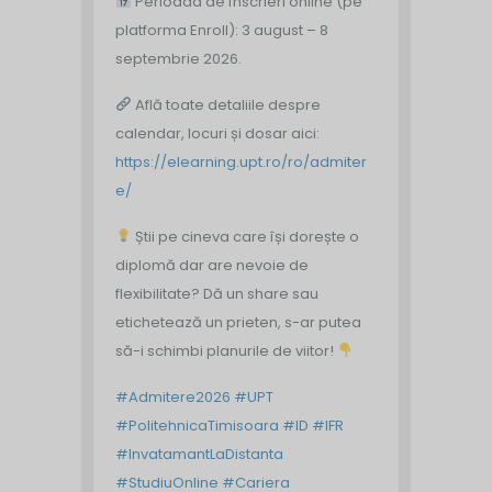
Perioada de înscrieri online (pe
platforma Enroll): 3 august – 8
septembrie 2026.
Află toate detaliile despre
calendar, locuri și dosar aici:
https://elearning.upt.ro/ro/admiter
e/
Știi pe cineva care își dorește o
diplomă dar are nevoie de
flexibilitate? Dă un share sau
etichetează un prieten, s-ar putea
să-i schimbi planurile de viitor!
#Admitere2026
#UPT
#PolitehnicaTimisoara
#ID
#IFR
#InvatamantLaDistanta
#StudiuOnline
#Cariera