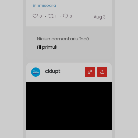
#Timisoara
0
1
0
Aug 3
Niciun comentariu încă.
Fii primul!
cidupt