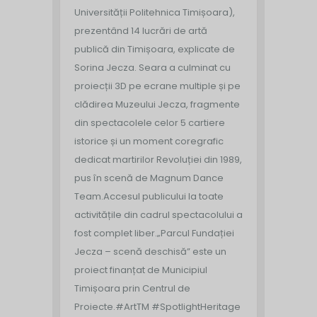
Universității Politehnica Timișoara),
prezentând 14 lucrări de artă
publică din Timișoara, explicate de
Sorina Jecza. Seara a culminat cu
proiecții 3D pe ecrane multiple și pe
clădirea Muzeului Jecza, fragmente
din spectacolele celor 5 cartiere
istorice și un moment coregrafic
dedicat martirilor Revoluției din 1989,
pus în scenă de Magnum Dance
Team.
Accesul publicului la toate
activitățile din cadrul spectacolului a
fost complet liber.
„Parcul Fundației
Jecza – scenă deschisă” este un
proiect finanțat de Municipiul
Timișoara prin Centrul de
Proiecte.
#ArtTM #SpotlightHeritage