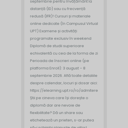
septembrie pentru învățământ la
distanță (ID) sau cu frecvență
redusă (IFR)!
Cursuri și materiale
online dedicate (în Campusul Virtual
UPT)
Examene și activități
programate exclusiv în weekend
Diplomă de studii superioare
echivalentă cu cea de la forma de zi
Perioada de înscrieri online (pe
platforma Enroll): 3 august – 8
septembrie 2026.
Află toate detaliile
despre calendar, locuri și dosar aici:
https://elearning.upt.ro/ro/admitere/
Știi pe cineva care își dorește o
diplomă dar are nevoie de
flexibilitate? Dă un share sau
etichetează un prieten, s-ar putea
să-i schimbi planurile de viitor!