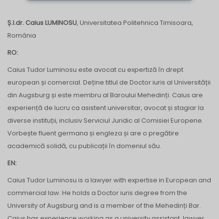
Ș.l.dr. Caius LUMINOSU
, Universitatea Politehnica Timisoara
,
România
RO:
Caius Tudor Luminosu este avocat cu expertiză în drept
european și comercial. Deține titlul de Doctor iuris al Universității
din Augsburg și este membru al Baroului Mehedinți. Caius are
experiență de lucru ca asistent universitar, avocat și stagiar la
diverse instituții, inclusiv Serviciul Juridic al Comisiei Europene.
Vorbește fluent germana și engleza și are o pregătire
academică solidă, cu publicații în domeniul său.
EN:
Caius Tudor Luminosu is a lawyer with expertise in European and
commercial law. He holds a Doctor iuris degree from the
University of Augsburg and is a member of the Mehedinți Bar.
Caius has experience working as a university assistant, lawyer,