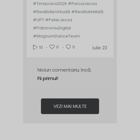
#Timișoara2026 #ParculJecza
#RealitateVirtuală #RealitateMixtă
#UPT #PeterJecza
#PatrimoniuDigital
#MagnumDanceTeam
0
0
10
iulie 23
Niciun comentariu încă.
Fii primul!
VEZI MAI MULTE