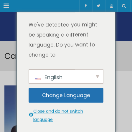
Meniul
We've detected you might
be speaking a different
language. Do you want to
Caius Luminosu
change to:
English
Caius Luminosu
Change Language
Close and do not switch
language