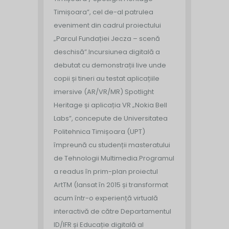
Timișoara”, cel de-al patrulea
eveniment din cadrul proiectului
„Parcul Fundației Jecza – scenă
deschisă”.
Incursiunea digitală a
debutat cu demonstrații live unde
copii și tineri au testat aplicațiile
imersive (AR/VR/MR) Spotlight
Heritage și aplicația VR „Nokia Bell
Labs”, concepute de Universitatea
Politehnica Timișoara (UPT)
împreună cu studenții masteratului
de Tehnologii Multimedia.
Programul
a readus în prim-plan proiectul
ArtTM (lansat în 2015 și transformat
acum într-o experiență virtuală
interactivă de către Departamentul
ID/IFR și Educație digitală al