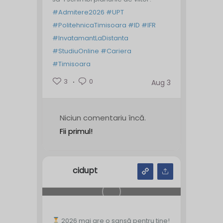
#Admitere2026
#UPT
#PolitehnicaTimisoara
#ID
#IFR
#InvatamantLaDistanta
#StudiuOnline
#Cariera
#Timisoara
3
0
Aug 3
Niciun comentariu încă.
Fii primul!
cidupt
2026 mai are o șansă pentru tine!