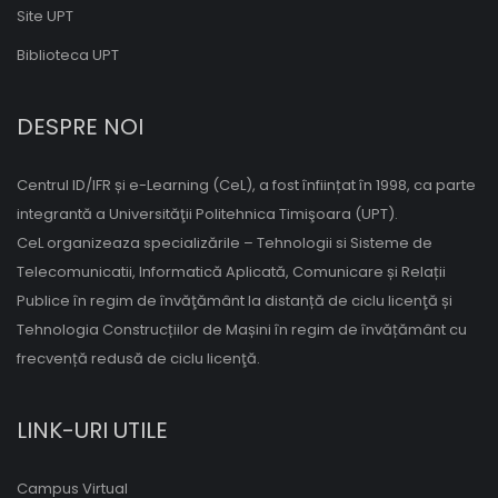
Site UPT
Biblioteca UPT
DESPRE NOI
Centrul ID/IFR și e-Learning (CeL), a fost înființat în 1998, ca parte
integrantă a Universităţii Politehnica Timişoara (UPT).
CeL organizeaza specializările – Tehnologii si Sisteme de
Telecomunicatii, Informatică Aplicată, Comunicare și Relații
Publice în regim de învăţământ la distanță de ciclu licenţă și
Tehnologia Construcțiilor de Mașini în regim de învățământ cu
frecvență redusă de ciclu licenţă.
LINK-URI UTILE
Campus Virtual