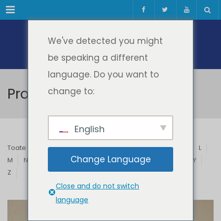
Meniul
We've detected you might
be speaking a different
language. Do you want to
Profesori & Invitați
change to:
English
Toate
A
B
C
D
E
F
G
H
I
J
K
L
Change Language
M
N
O
P
Q
R
S
T
U
V
W
X
Y
Z
Close and do not switch
language