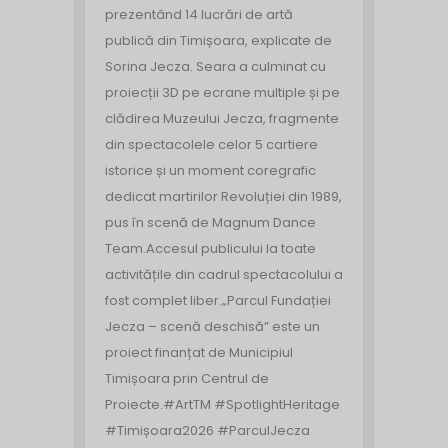
prezentând 14 lucrări de artă
publică din Timișoara, explicate de
Sorina Jecza. Seara a culminat cu
proiecții 3D pe ecrane multiple și pe
clădirea Muzeului Jecza, fragmente
din spectacolele celor 5 cartiere
istorice și un moment coregrafic
dedicat martirilor Revoluției din 1989,
pus în scenă de Magnum Dance
Team.
Accesul publicului la toate
activitățile din cadrul spectacolului a
fost complet liber.
„Parcul Fundației
Jecza – scenă deschisă” este un
proiect finanțat de Municipiul
Timișoara prin Centrul de
Proiecte.
#ArtTM #SpotlightHeritage
#Timișoara2026 #ParculJecza