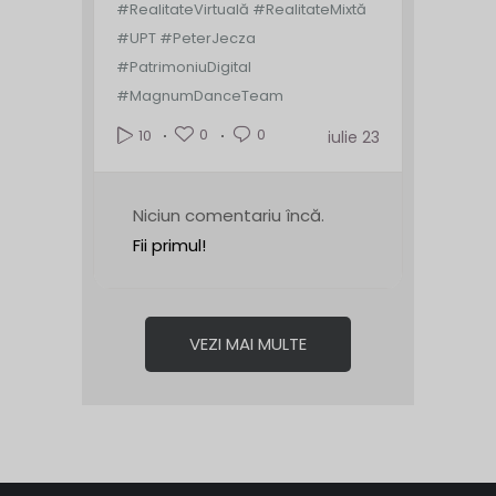
#RealitateVirtuală #RealitateMixtă
#UPT #PeterJecza
#PatrimoniuDigital
#MagnumDanceTeam
0
0
10
iulie 23
Niciun comentariu încă.
Fii primul!
VEZI MAI MULTE