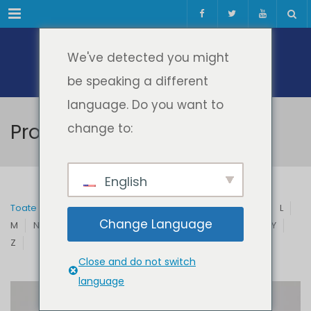
Meniul
We've detected you might
be speaking a different
language. Do you want to
Profesori & Invitați
change to:
English
Toate
A
B
C
D
E
F
G
H
I
J
K
L
Change Language
M
N
O
P
Q
R
S
T
U
V
W
X
Y
Z
Close and do not switch
language