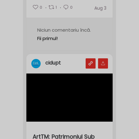
0
1
0
Aug 3
Niciun comentariu încă.
Fii primul!
cidupt
ArtTM: Patrimoniul Sub