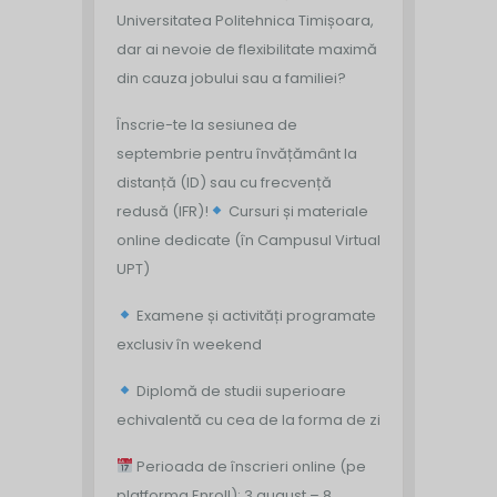
Universitatea Politehnica Timișoara,
dar ai nevoie de flexibilitate maximă
din cauza jobului sau a familiei?
Înscrie-te la sesiunea de
septembrie pentru învățământ la
distanță (ID) sau cu frecvență
redusă (IFR)!
Cursuri și materiale
online dedicate (în Campusul Virtual
UPT)
Examene și activități programate
exclusiv în weekend
Diplomă de studii superioare
echivalentă cu cea de la forma de zi
Perioada de înscrieri online (pe
platforma Enroll): 3 august – 8