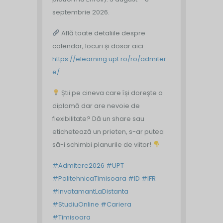
septembrie 2026.
Află toate detaliile despre
calendar, locuri și dosar aici:
https://elearning.upt.ro/ro/admiter
e/
Știi pe cineva care își dorește o
diplomă dar are nevoie de
flexibilitate? Dă un share sau
etichetează un prieten, s-ar putea
să-i schimbi planurile de viitor!
#Admitere2026
#UPT
#PolitehnicaTimisoara
#ID
#IFR
#InvatamantLaDistanta
#StudiuOnline
#Cariera
#Timisoara