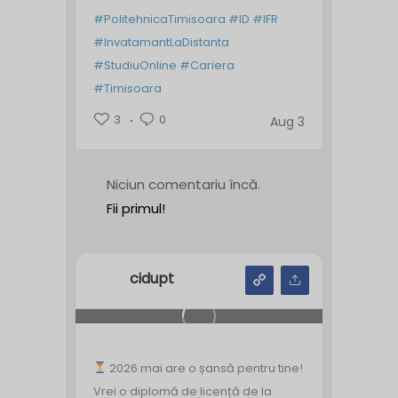
#PolitehnicaTimisoara
#ID
#IFR
#InvatamantLaDistanta
#StudiuOnline
#Cariera
#Timisoara
3
0
Aug 3
Niciun comentariu încă.
Fii primul!
cidupt
2026 mai are o șansă pentru tine!
Vrei o diplomă de licență de la