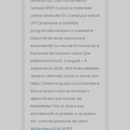
distanță (ID) sau cu frecvență
redusă (IFR)!
Cursuri și materiale
online dedicate (în Campusul Virtual
UPT)
Examene și activități
programate exclusiv în weekend
Diplomă de studii superioare
echivalentă cu cea de la forma de zi
Perioada de înscrieri online (pe
platforma Enroll): 3 august – 8
septembrie 2026.
Află toate detaliile
despre calendar, locuri și dosar aici:
https://elearning.upt.ro/ro/admitere/
Știi pe cineva care își dorește o
diplomă dar are nevoie de
flexibilitate? Dă un share sau
etichetează un prieten, s-ar putea
să-i schimbi planurile de viitor!
#Admitere2026
#UPT