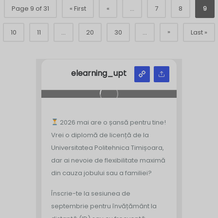
Page 9 of 31
« First
«
...
7
8
9
»
10
11
...
20
30
...
Last »
elearning_upt
2026 mai are o șansă pentru tine!
Vrei o diplomă de licență de la
Universitatea Politehnica Timișoara,
dar ai nevoie de flexibilitate maximă
din cauza jobului sau a familiei?
Înscrie-te la sesiunea de
septembrie pentru învățământ la