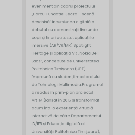
eveniment din cadrul proiectului
„Parcul Fundației Jecza – scenă
deschisă”.
Incursiunea digitală a
debutat cu demonstrații live unde
copii și tineri au testat aplicațiile
imersive (AR/VR/MR) Spotlight
Heritage și aplicația VR „Nokia Bell
Labs”, concepute de Universitatea
Politehnica Timișoara (UPT)
împreună cu studenții masteratului
de Tehnologii Multimedia.
Programul
a readus în prim-plan proiectul
ArtTM (lansat în 2015 și transformat
acum într-o experiență virtuală
interactivă de către Departamentul
ID/IFR și Educație digitală al
Universității Politehnica Timișoara),