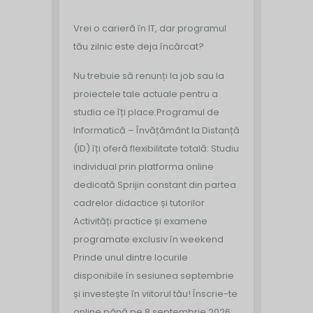
Vrei o carieră în IT, dar programul
tău zilnic este deja încărcat?
Nu trebuie să renunți la job sau la
proiectele tale actuale pentru a
studia ce îți place.
Programul de
Informatică – Învățământ la Distanță
(ID) îți oferă flexibilitate totală:
Studiu
individual prin platforma online
dedicată
‍ Sprijin constant din partea
cadrelor didactice și tutorilor
Activități practice și examene
programate exclusiv în weekend
Prinde unul dintre locurile
disponibile în sesiunea septembrie
și investește în viitorul tău!
Înscrie-te
online până pe 8 septembrie 2026: