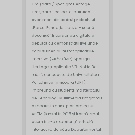
Timișoara / Spotlight Heritage
Timișoara”, cel de-al patrulea
eveniment din cadrul proiectului
„Parcul Fundației Jecza – scenă
deschisă”.
Incursiunea digitală a
debutat cu demonstrații live unde
copii și tineri au testat aplicațiile
imersive (AR/VR/MR) Spotlight
Heritage și aplicația VR „Nokia Bell
Labs”, concepute de Universitatea
Politehnica Timișoara (UPT)
împreună cu studenții masteratului
de Tehnologii Multimedia.
Programul
a readus în prim-plan proiectul
ArtTM (lansat în 2015 și transformat
acum într-o experiență virtuală
interactivă de către Departamentul