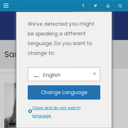
Meniul
We've detected you might
be speaking a different
language. Do you want to
Sarah Bosch
change to:
English
Sarah Bosch
Change Language
Close and do not switch
language