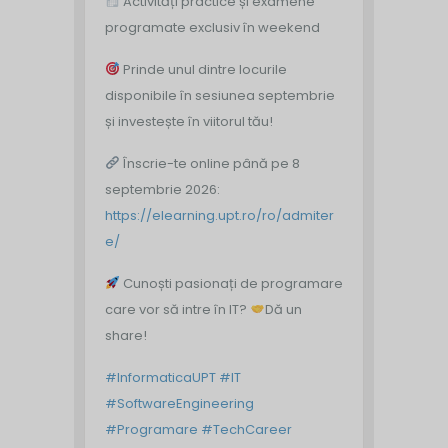
Activități practice și examene
programate exclusiv în weekend
Prinde unul dintre locurile
disponibile în sesiunea septembrie
și investește în viitorul tău!
Înscrie-te online până pe 8
septembrie 2026:
https://elearning.upt.ro/ro/admiter
e/
Cunoști pasionați de programare
care vor să intre în IT?
Dă un
share!
#InformaticaUPT
#IT
#SoftwareEngineering
#Programare
#TechCareer