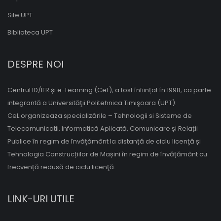
Site UPT
Biblioteca UPT
DESPRE NOI
Centrul ID/IFR și e-Learning (CeL), a fost înființat în 1998, ca parte
integrantă a Universităţii Politehnica Timişoara (UPT).
CeL organizeaza specializările – Tehnologii si Sisteme de
Telecomunicatii, Informatică Aplicată, Comunicare și Relații
Publice în regim de învăţământ la distanță de ciclu licenţă și
Tehnologia Construcțiilor de Mașini în regim de învățământ cu
frecvență redusă de ciclu licenţă.
LINK-URI UTILE