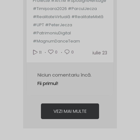
Proiecte.
#ArtTM #SpotlightHeritage
#Timișoara2026 #ParculJecza
#RealitateVirtuală #RealitateMixtă
#UPT #PeterJecza
#PatrimoniuDigital
#MagnumDanceTeam
0
0
11
iulie 23
Niciun comentariu încă.
Fii primul!
VEZI MAI MULTE