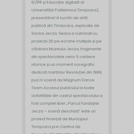
ID/IFR și Educație digitală al
Universității Politehnica Timișoara),
prezentând 14 lucrări de artă
publică din Timișoara, explicate de
Sorina Jecza. Seara a culminat cu
proiecții 3D pe ecrane multiple și pe
clădirea Muzeului Jecza, fragmente
din spectacolele celor 5 cartiere
istorice și un moment coregrafic
dedicat martirilor Revoluției din 1989,
pus în scenă de Magnum Dance
Team.
Accesul publicului la toate
activitățile din cadrul spectacolului a
fost complet liber.
„Parcul Fundației
Jecza – scenă deschisă” este un
proiect finanțat de Municipiul
Timișoara prin Centrul de