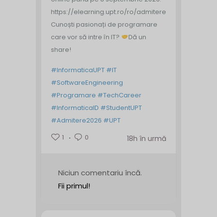
https://elearning.upt.ro/ro/admitere/
Cunoști pasionați de programare
care vor să intre în IT?
Dă un
share!
#InformaticaUPT
#IT
#SoftwareEngineering
#Programare
#TechCareer
#InformaticaID
#StudentUPT
#Admitere2026
#UPT
1
0
18h în urmă
Niciun comentariu încă.
Fii primul!