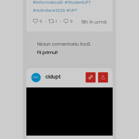
#InformaticaID
#StudentUPT
#Admitere2026
#UPT
0
1
0
18h în urmă
Niciun comentariu încă.
Fii primul!
cidupt