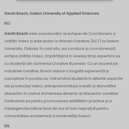
Sarah Bosch, Saxion University of Applied Sciences
RO:
Sarah Bosch
este coordonator al echipei de Coordonare a
Unității Video și este lector în Afaceri Creative (ACT) la Saxion
University, Olanda. În rolul său, ea conduce și coordonează
echipa Unității Video, împărtășind în același timp expertiza sa
cu studenții din domeniul Creative Business. Cu un accent pe
industriile creative, Bosch aduce o bogată experiență și
cunoștințe în poziția sa, îndrumând studenții în diferite aspecte
ale producției video, antreprenoriatului creativ și dezvoltării
afacerilor în cadrul domeniului dinamic al afacerilor creative.
Dedicarea sa pentru promovarea abilităților practice și a
înțelegerii teoretice face din ea un bun neprețuit pentru
comunitatea academică a Universității Saxion.
EN: