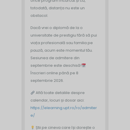
orice program încărcat și că,
totodată, distanța nu este un
obstacol.
Dacă vrei o diplomă de la o
universitate de prestigiu fără să pui
viața profesională sau familia pe
pauză, acum este momentul tău.
Sesiunea de admitere din
septembrie este deschisă!
Înscrieri online până pe 8
septembrie 2026.
Află toate detaliile despre
calendar, locuri și dosar aici:
https://elearning.upt.ro/ro/admiter
e/
Știi pe cineva care își dorește o