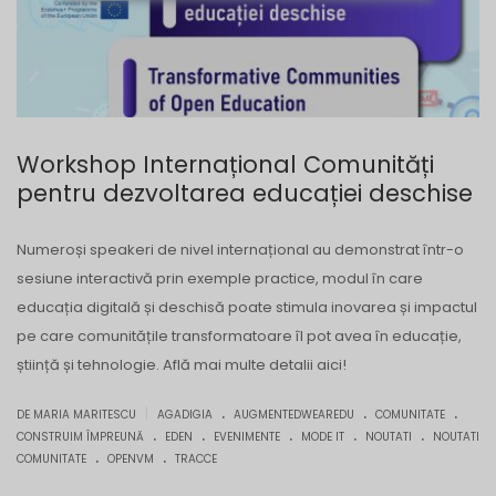
Workshop Internațional Comunități
pentru dezvoltarea educației deschise
Numeroși speakeri de nivel internațional au demonstrat într-o
sesiune interactivă prin exemple practice, modul în care
educația digitală și deschisă poate stimula inovarea și impactul
pe care comunitățile transformatoare îl pot avea în educație,
știință și tehnologie. Află mai multe detalii aici!
.
.
.
|
DE MARIA MARITESCU
AGADIGIA
AUGMENTEDWEAREDU
COMUNITATE
.
.
.
.
.
CONSTRUIM ÎMPREUNĂ
EDEN
EVENIMENTE
MODE IT
NOUTATI
NOUTATI
.
.
COMUNITATE
OPENVM
TRACCE