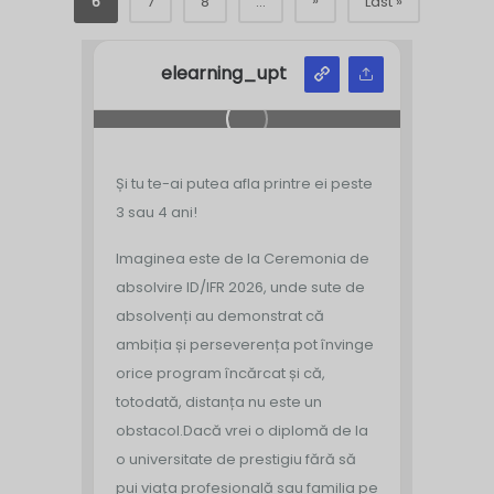
»
6
7
8
...
Last »
elearning_upt
Și tu te-ai putea afla printre ei peste
3 sau 4 ani!
Imaginea este de la Ceremonia de
absolvire ID/IFR 2026, unde sute de
absolvenți au demonstrat că
ambiția și perseverența pot învinge
orice program încărcat și că,
totodată, distanța nu este un
obstacol.
Dacă vrei o diplomă de la
o universitate de prestigiu fără să
pui viața profesională sau familia pe