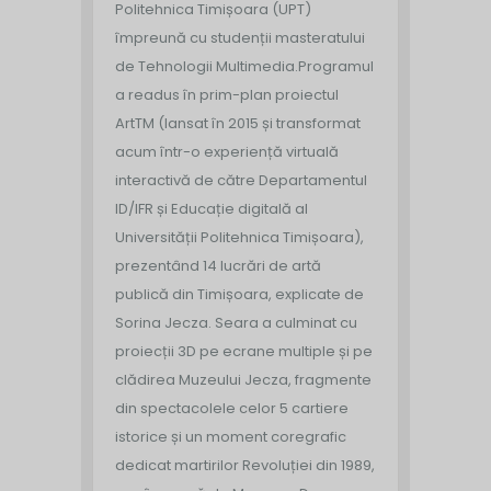
Politehnica Timișoara (UPT)
împreună cu studenții masteratului
de Tehnologii Multimedia.
Programul
a readus în prim-plan proiectul
ArtTM (lansat în 2015 și transformat
acum într-o experiență virtuală
interactivă de către Departamentul
ID/IFR și Educație digitală al
Universității Politehnica Timișoara),
prezentând 14 lucrări de artă
publică din Timișoara, explicate de
Sorina Jecza. Seara a culminat cu
proiecții 3D pe ecrane multiple și pe
clădirea Muzeului Jecza, fragmente
din spectacolele celor 5 cartiere
istorice și un moment coregrafic
dedicat martirilor Revoluției din 1989,