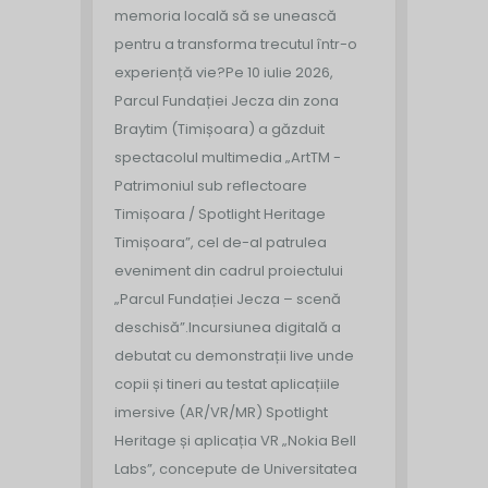
memoria locală să se unească
pentru a transforma trecutul într-o
experiență vie?
Pe 10 iulie 2026,
Parcul Fundației Jecza din zona
Braytim (Timișoara) a găzduit
spectacolul multimedia „ArtTM -
Patrimoniul sub reflectoare
Timișoara / Spotlight Heritage
Timișoara”, cel de-al patrulea
eveniment din cadrul proiectului
„Parcul Fundației Jecza – scenă
deschisă”.
Incursiunea digitală a
debutat cu demonstrații live unde
copii și tineri au testat aplicațiile
imersive (AR/VR/MR) Spotlight
Heritage și aplicația VR „Nokia Bell
Labs”, concepute de Universitatea