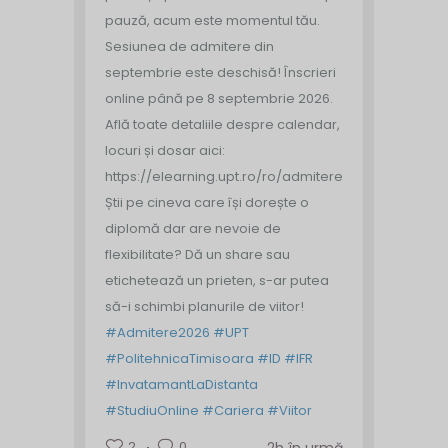
pauză, acum este momentul tău.
Sesiunea de admitere din
septembrie este deschisă!
Înscrieri
online până pe 8 septembrie 2026.
Află toate detaliile despre calendar,
locuri și dosar aici:
https://elearning.upt.ro/ro/admitere/
Știi pe cineva care își dorește o
diplomă dar are nevoie de
flexibilitate? Dă un share sau
etichetează un prieten, s-ar putea
să-i schimbi planurile de viitor!
#Admitere2026
#UPT
#PolitehnicaTimisoara
#ID
#IFR
#InvatamantLaDistanta
#StudiuOnline
#Cariera
#Viitor
2
0