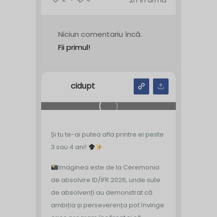
2h în urmă
Niciun comentariu încă.
Fii primul!
cidupt
Și tu te-ai putea afla printre ei peste
3 sau 4 ani!
Imaginea este de la Ceremonia
de absolvire ID/IFR 2026, unde sute
de absolvenți au demonstrat că
ambiția și perseverența pot învinge