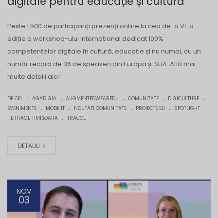
digitale pentru educație și cultură
Peste 1.500 de participanți prezenți online la cea de-a VI-a
ediție a workshop-ului internațional dedicat 100%
competențelor digitale în cultură, educație și nu numai, cu un
număr record de 36 de speakeri din Europa și SUA. Află mai
multe detalii aici!
.
.
.
.
|
DE CEL
AGADIGIA
AUGMENTEDWEAREDU
COMUNITATE
DIGICULTURE
.
.
.
.
EVENIMENTE
MODE IT
NOUTATI COMUNITATE
PROIECTE EU
SPOTLIGHT
.
HERITAGE TIMIȘOARA
TRACCE
DETALIU
NOV
03