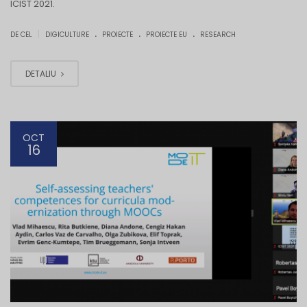
ICIST 2021.
.
.
.
|
DE CEL
DIGICULTURE
PROIECTE
PROIECTE EU
RESEARCH
DETALIU
OCT
16