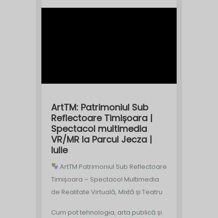
ArtTM: Patrimoniul Sub
Reflectoare Timișoara |
Spectacol multimedia
VR/MR la Parcul Jecza |
Iulie
ArtTM Patrimoniul Sub Reflectoare
Timișoara – Spectacol Multimedia
de Realitate Virtuală, Mixtă și Teatru
Cum pot tehnologia, arta publică și