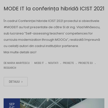
MODE IT la conferința hibridă ICIST 2021
În cadrul Conferinței hibride ICIST 2021 proiectul si obiectivele
#MODEIT au fost prezentate de către Sl.dr.ing. Vlad Mihăescu,
sub lucrarea ”Self-assessing teachers’ competences for
curricula modernization through MOOCs”, realizată împreună
cu ceilalți autori din cadrul instituțiilor partenere.
Mai multe detalii aici!
.
.
.
.
|
DE MARIA MARITESCU
MODE IT
NOUTATI
PROIECTE
PROIECTE EU
RESEARCH
DETALIU
SEP