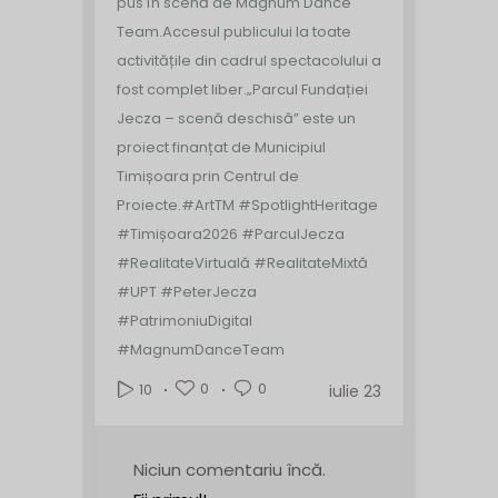
pus în scenă de Magnum Dance
Team.
Accesul publicului la toate
activitățile din cadrul spectacolului a
fost complet liber.
„Parcul Fundației
Jecza – scenă deschisă” este un
proiect finanțat de Municipiul
Timișoara prin Centrul de
Proiecte.
#ArtTM #SpotlightHeritage
#Timișoara2026 #ParculJecza
#RealitateVirtuală #RealitateMixtă
#UPT #PeterJecza
#PatrimoniuDigital
#MagnumDanceTeam
0
0
10
iulie 23
Niciun comentariu încă.