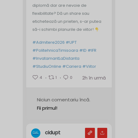
diplomă dar are nevoie de
flexibilitate? Dă un share sau
etichetează un prieten, s-ar putea
să-i schimbi planurile de viitor!
#Admitere2026
#UPT
#PolitehnicaTimisoara
#ID
#IFR
#InvatamantLaDistanta
#StudiuOnline
#Cariera
#Viitor
4
1
0
2h în urmă
Niciun comentariu încă.
Fii primul!
cidupt