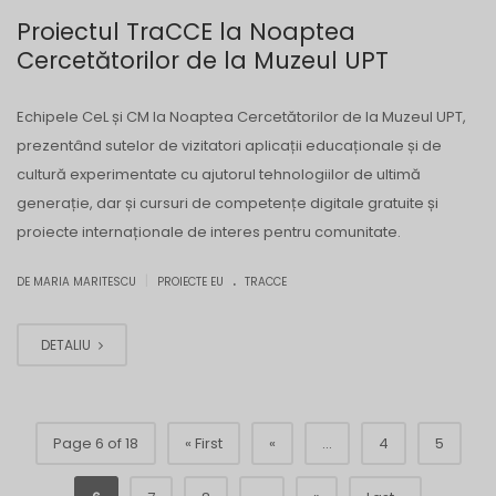
Proiectul TraCCE la Noaptea
Cercetătorilor de la Muzeul UPT
Echipele CeL și CM la Noaptea Cercetătorilor de la Muzeul UPT,
prezentând sutelor de vizitatori aplicații educaționale și de
cultură experimentate cu ajutorul tehnologiilor de ultimă
generație, dar și cursuri de competențe digitale gratuite și
proiecte internaționale de interes pentru comunitate.
.
|
DE MARIA MARITESCU
PROIECTE EU
TRACCE
DETALIU
Page 6 of 18
« First
«
...
4
5