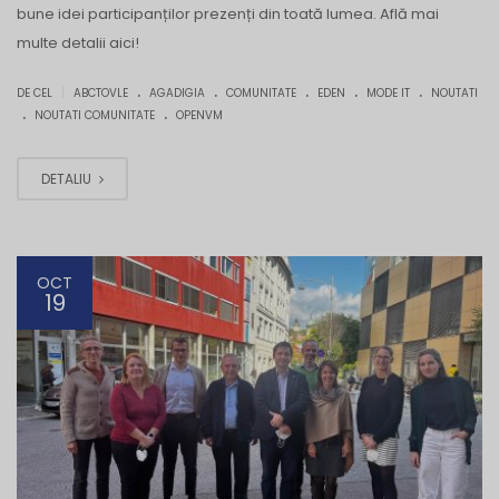
bune idei participanților prezenți din toată lumea. Află mai
multe detalii aici!
.
.
.
.
.
|
DE CEL
ABCTOVLE
AGADIGIA
COMUNITATE
EDEN
MODE IT
NOUTATI
.
.
NOUTATI COMUNITATE
OPENVM
DETALIU
OCT
19