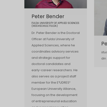
Peter Bender
FULDA UNIVERSITY OF APPLIED SCIENCES
(HOCHSCHULE FULDA)
Dr. Peter Bender is the Doctoral
Officer at Fulda University of
Pe
Applied Sciences, where he
coordinates advisory services
stu
and strategic support for
din
doctoral candidates and
early-career researchers. He
also serves as a project staff
member for the E³UDRES²
European University Alliance,
focusing on the development
of entrepreneurial education