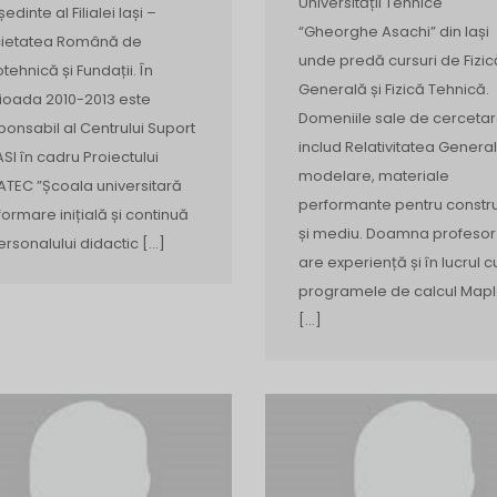
Universității Tehnice
edinte al Filialei Iași –
“Gheorghe Asachi” din Iași
ietatea Română de
unde predă cursuri de Fizic
tehnică și Fundații. În
Generală și Fizică Tehnică.
ioada 2010-2013 este
Domeniile sale de cerceta
ponsabil al Centrului Suport
includ Relativitatea General
ASI în cadru Proiectului
modelare, materiale
ATEC ”Școala universitară
performante pentru constru
formare inițială și continuă
și mediu. Doamna profesor
ersonalului didactic […]
are experiență și în lucrul c
programele de calcul Mapl
[…]