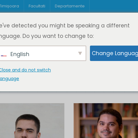
 Timișoara
Facultati
Departamente
Despre DeL
Educație
Educație
've detected you might be speaking a different
pagină
Cine suntem
Oferta de cursuri
Digitaliz
nguage. Do you want to change to:
Change Langua
English
Close and do not switch
language
K
L
M
N
O
P
Q
R
S
T
U
V
W
X