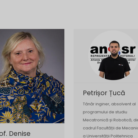
Petrișor Țucă
Tânăr inginer, absolvent al
programului de studiu
Mecatronică și Robotică, di
cadrul Facultății de Mecani
of. Denise
a Universității Politehnica