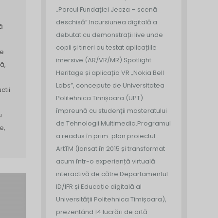
„Parcul Fundației Jecza – scenă
deschisă”.
Incursiunea digitală a
ă
debutat cu demonstrații live unde
copii și tineri au testat aplicațiile
re
imersive (AR/VR/MR) Spotlight
ă,
Heritage și aplicația VR „Nokia Bell
Labs”, concepute de Universitatea
ctii
Politehnica Timișoara (UPT)
împreună cu studenții masteratului
u
de Tehnologii Multimedia.
Programul
e,
a readus în prim-plan proiectul
ArtTM (lansat în 2015 și transformat
acum într-o experiență virtuală
interactivă de către Departamentul
ID/IFR și Educație digitală al
Universității Politehnica Timișoara),
prezentând 14 lucrări de artă