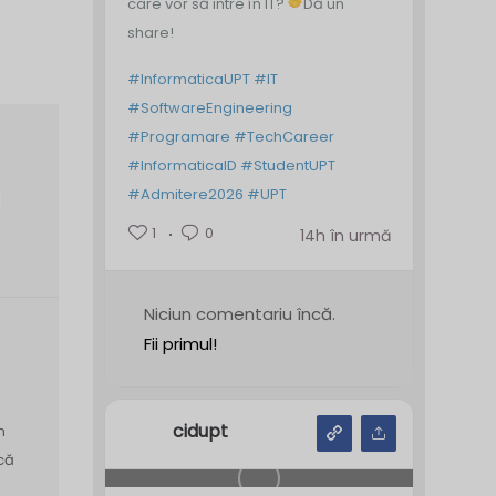
care vor să intre în IT?
Dă un
share!
#InformaticaUPT
#IT
#SoftwareEngineering
#Programare
#TechCareer
#InformaticaID
#StudentUPT
#Admitere2026
#UPT
1
0
14h în urmă
Niciun comentariu încă.
Fii primul!
cidupt
n
că