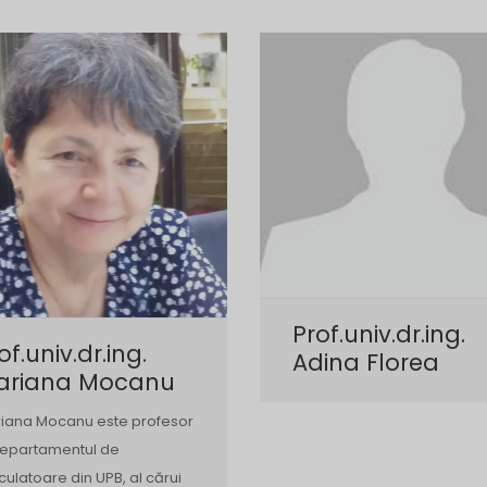
Prof.univ.dr.ing.
of.univ.dr.ing.
Adina Florea
ariana Mocanu
iana Mocanu este profesor
departamentul de
culatoare din UPB, al cărui