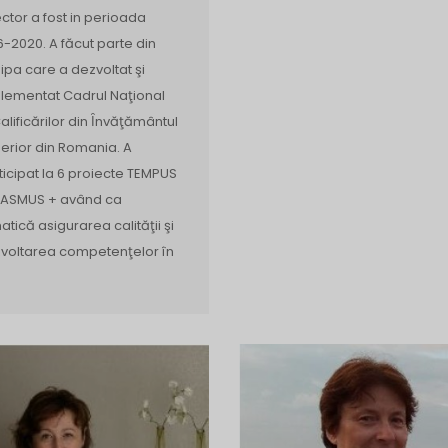
ector a fost in perioada
6-2020. A făcut parte din
ipa care a dezvoltat şi
lementat Cadrul Naţional
Calificărilor din Ȋnvăţământul
erior din Romania. A
ticipat la 6 proiecte TEMPUS
RASMUS + având ca
atică asigurarea calităţii şi
voltarea competenţelor în