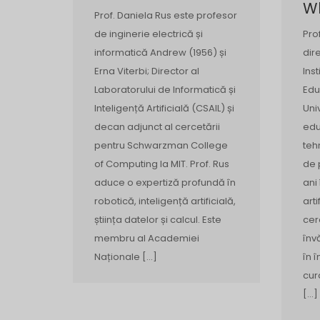
Wh
Prof. Daniela Rus este profesor
de inginerie electrică și
Pro
informatică Andrew (1956) și
dir
Erna Viterbi; Director al
Ins
Laboratorului de Informatică și
Edu
Inteligență Artificială (CSAIL) și
Uni
decan adjunct al cercetării
edu
pentru Schwarzman College
teh
of Computing la MIT. Prof. Rus
de 
aduce o expertiză profundă în
ani
robotică, inteligență artificială,
art
știința datelor și calcul. Este
cer
membru al Academiei
înv
Naționale […]
în 
cur
[…]