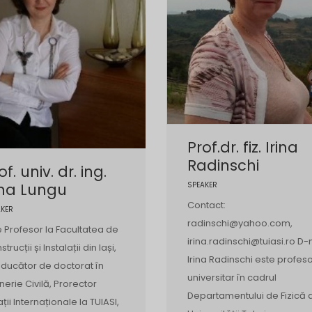
Prof.dr. fiz. Irina
Radinschi
of. univ. dr. ing.
ina Lungu
SPEAKER
Contact:
AKER
radinschi@yahoo.com,
e Profesor la Facultatea de
irina.radinschi@tuiasi.ro D-
trucții și Instalații din Iași,
Irina Radinschi este profes
ducător de doctorat în
universitar în cadrul
inerie Civilă, Prorector
Departamentului de Fizică 
ații Internaționale la TUIASI,