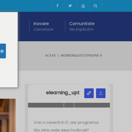
 digitală
Inovare
Comunitate
are
Cercetare
Ne implicăm
ge
ACASĂ
MEMBER&GUESTS
PAGINĂ 9
Y
Z
elearning_upt
Vrei o carieră în IT, dar programul
tău zilnic este deja încărcat?