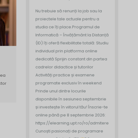
Nu trebuie să renunți la job sau la
proiectele tale actuale pentru a
studia ce îți place.
Programul de
Informatică – Învățământ la Distanță
(ID) îți oferă flexibilitate totală:
Studiu
individual prin platforma online
dedicată
‍ Sprijin constant din partea
cadrelor didactice și tutorilor
Activități practice și examene
tea
programate exclusiv în weekend
ctor
Prinde unul dintre locurile
disponibile în sesiunea septembrie
și investește în viitorul tău!
Înscrie-te
online până pe 8 septembrie 2026:
https://elearning.upt.ro/ro/admitere/
Cunoști pasionați de programare