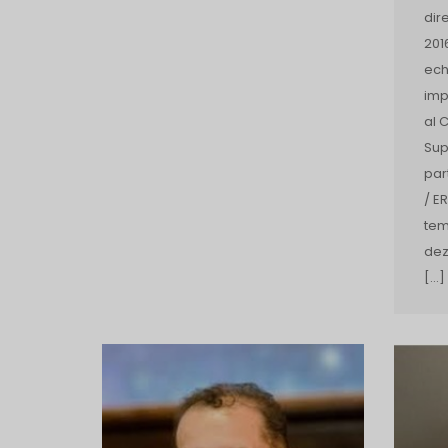
dir
201
ech
imp
al 
Sup
par
/ E
tem
dez
[…]