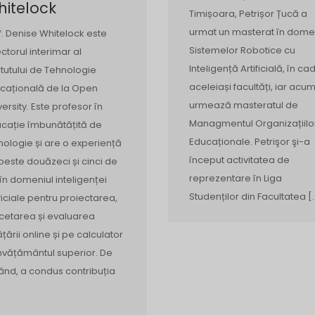
itelock
Timișoara, Petrișor Țucă a
urmat un masterat în dome
f. Denise Whitelock este
Sistemelor Robotice cu
ectorul interimar al
Inteligență Artificială, în cad
titutului de Tehnologie
aceleiași facultăți, iar acu
cațională de la Open
urmează masteratul de
versity. Este profesor în
Managmentul Organizațiilo
cație îmbunătățită de
Educaționale. Petrişor şi-a
nologie și are o experiență
început activitatea de
peste douăzeci și cinci de
reprezentare în Liga
 în domeniul inteligenței
Studenților din Facultatea [
ificiale pentru proiectarea,
cetarea și evaluarea
ățării online și pe calculator
învățământul superior. De
ând, a condus contribuția