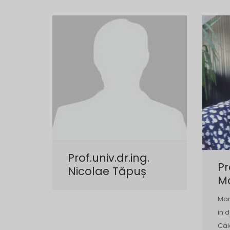
Prof.univ.dr.ing.
Pr
Nicolae Tăpuș
M
Mar
in 
Cal