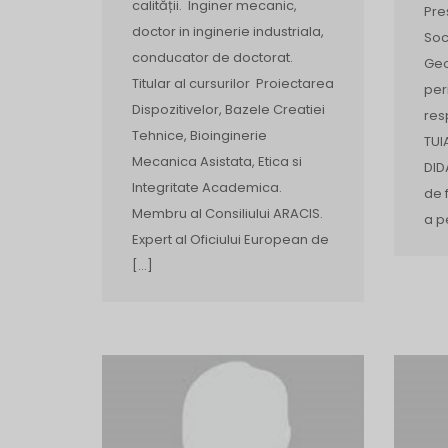
calității. Inginer mecanic,
Preș
doctor in inginerie industriala,
Soc
conducator de doctorat.
Geo
Titular al cursurilor Proiectarea
per
Dispozitivelor, Bazele Creatiei
res
Tehnice, Bioinginerie
TUI
Mecanica Asistata, Etica si
DID
Integritate Academica.
de 
Membru al Consiliului ARACIS.
a p
Expert al Oficiului European de
[…]