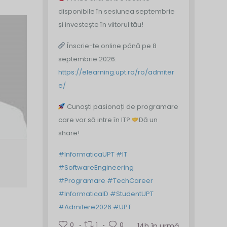
disponibile în sesiunea septembrie
și investește în viitorul tău!
Înscrie-te online până pe 8
septembrie 2026:
https://elearning.upt.ro/ro/admiter
e/
Cunoști pasionați de programare
care vor să intre în IT?
Dă un
share!
#InformaticaUPT
#IT
#SoftwareEngineering
#Programare
#TechCareer
#InformaticaID
#StudentUPT
#Admitere2026
#UPT
0
1
0
14h în urmă