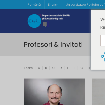
Română
English
Universitatea Politehnica
Acasă
We
Prima 
la
Profesori & Invitați
Toate
A
B
C
D
E
F
G
H
I
J