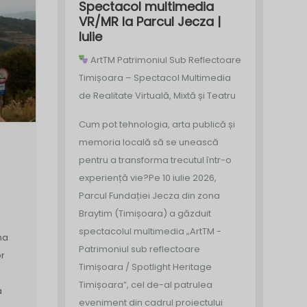
Spectacol multimedia
VR/MR la Parcul Jecza |
Iulie
ArtTM Patrimoniul Sub Reflectoare
Timișoara – Spectacol Multimedia
de Realitate Virtuală, Mixtă și Teatru
Cum pot tehnologia, arta publică și
memoria locală să se unească
pentru a transforma trecutul într-o
experiență vie?
Pe 10 iulie 2026,
Parcul Fundației Jecza din zona
Braytim (Timișoara) a găzduit
spectacolul multimedia „ArtTM -
na
Patrimoniul sub reflectoare
or
Timișoara / Spotlight Heritage
Timișoara”, cel de-al patrulea
a
eveniment din cadrul proiectului