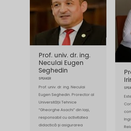
Prof. univ. dr. ing.
Neculai Eugen
Seghedin
Pr
Ir
SPEAKER
Prof. univ. dr. ing. Neculai
SPE
Eugen Seghedin. Prorector al
Est
Universității Tehnice
Cons
“Gheorghe Asachi” din Iași,
con
responsabil cu activitatea
Ing
didactică și asigurarea
Rel