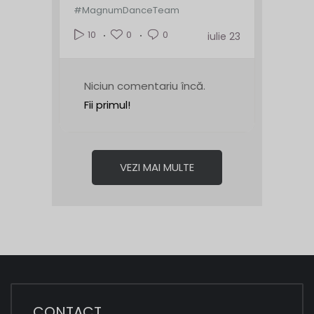
#MagnumDanceTeam
0
0
10
iulie 23
Niciun comentariu încă.
Fii primul!
VEZI MAI MULTE
CONTACT