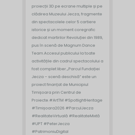
proiecții 3D pe ecrane multiple și pe
clădirea Muzeului Jecza, fragmente
din spectacolele celor 5 cartiere
istorice și un moment coregrafic
dedicat martirilor Revoluției din 1989,
pus în scenă de Magnum Dance
Team.
Accesul publicului la toate
activitățile din cadrul spectacolului a
fost complet liber.
„Parcul Fundației
Jecza – scenă deschisă” este un
proiect finanțat de Municipiul
Timișoara prin Centrul de
Proiecte.
#ArtTM #SpotlightHeritage
#Timișoara2026 #ParculJecza
#RealitateVirtuală #RealitateMixtă
#UPT #PeterJecza
#PatrimoniuDigital