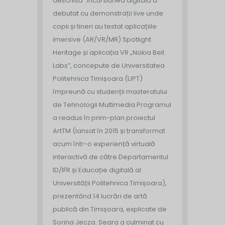
deschisă”.
Incursiunea digitală a
debutat cu demonstrații live unde
copii și tineri au testat aplicațiile
imersive (AR/VR/MR) Spotlight
Heritage și aplicația VR „Nokia Bell
Labs”, concepute de Universitatea
Politehnica Timișoara (UPT)
împreună cu studenții masteratului
de Tehnologii Multimedia.
Programul
a readus în prim-plan proiectul
ArtTM (lansat în 2015 și transformat
acum într-o experiență virtuală
interactivă de către Departamentul
ID/IFR și Educație digitală al
Universității Politehnica Timișoara),
prezentând 14 lucrări de artă
publică din Timișoara, explicate de
Sorina Jecza. Seara a culminat cu