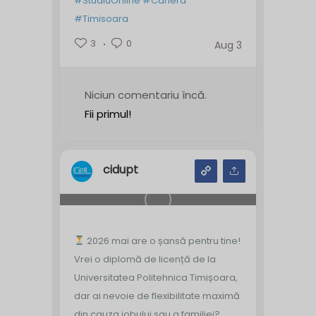
#StudiuOnline
#Cariera
#Timisoara
3
0
Aug 3
Niciun comentariu încă.
Fii primul!
cidupt
2026 mai are o șansă pentru tine!
Vrei o diplomă de licență de la
Universitatea Politehnica Timișoara,
dar ai nevoie de flexibilitate maximă
din cauza jobului sau a familiei?