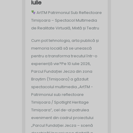
Iulie
ArtTM Patrimoniul Sub Reflectoare
Timișoara – Spectacol Multimedia
de Realitate Virtuală, Mixtă și Teatru
Cum pot tehnologia, arta publică și
memoria locală să se unească
pentru a transforma trecutul într-o
experiență vie?
Pe 10 iulie 2026,
Parcul Fundației Jecza din zona
Braytim (Timișoara) a găzduit
spectacolul multimedia „ArtTM -
Patrimoniul sub reflectoare
Timișoara / Spotlight Heritage
Timișoara”, cel de-al patrulea
eveniment din cadrul proiectului
„Parcul Fundației Jecza – scenă