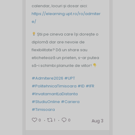
calendar, locuri și dosar aici:
https://elearning.upt.ro/ro/admiter
e/
Știi pe cineva care își dorește o
diplomă dar are nevoie de
flexibilitate? Dă un share sau
etichetează un prieten, s-ar putea
să-i schimbi planurile de viitor!
#Admitere2026
#UPT
#PolitehnicaTimisoara
#ID
#IFR
#InvatamantLaDistanta
#StudiuOnline
#Cariera
#Timisoara
0
1
0
Aug 3