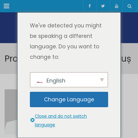
Meniul
We've detected you might
be speaking a different
language. Do you want to
Prof.univ.dr.ing. Nicolae Tăpuș
change to:
English
Prof.univ.dr.ing.
Change Language
Nicolae Tăpuș
Close and do not switch
language