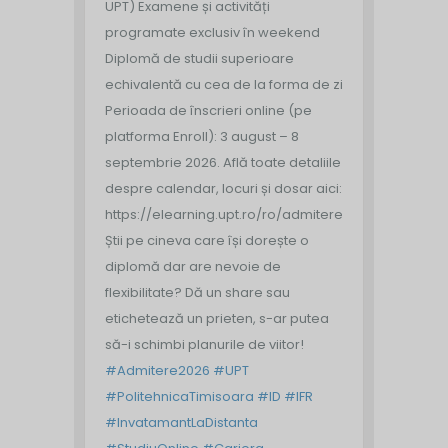
UPT)
Examene și activități
programate exclusiv în weekend
Diplomă de studii superioare
echivalentă cu cea de la forma de zi
Perioada de înscrieri online (pe
platforma Enroll): 3 august – 8
septembrie 2026.
Află toate detaliile
despre calendar, locuri și dosar aici:
https://elearning.upt.ro/ro/admitere/
Știi pe cineva care își dorește o
diplomă dar are nevoie de
flexibilitate? Dă un share sau
etichetează un prieten, s-ar putea
să-i schimbi planurile de viitor!
#Admitere2026
#UPT
#PolitehnicaTimisoara
#ID
#IFR
#InvatamantLaDistanta