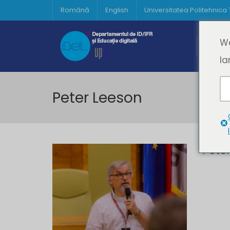
Română
English
Universitatea Politehnica
Acasă
We
Prima 
la
Peter Leeson
Pete