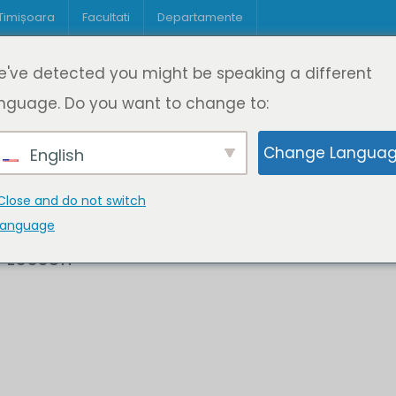
 Timișoara
Facultati
Departamente
Despre DeL
Educație
Educație
've detected you might be speaking a different
pagină
Cine suntem
Oferta de cursuri
Digitaliz
nguage. Do you want to change to:
Change Langua
English
Close and do not switch
language
r Leeson