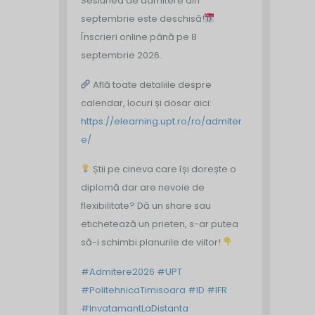
Sesiunea de admitere din
septembrie este deschisă!
Înscrieri online până pe 8
septembrie 2026.
Află toate detaliile despre
calendar, locuri și dosar aici:
https://elearning.upt.ro/ro/admiter
e/
Știi pe cineva care își dorește o
diplomă dar are nevoie de
flexibilitate? Dă un share sau
etichetează un prieten, s-ar putea
să-i schimbi planurile de viitor!
#Admitere2026
#UPT
#PolitehnicaTimisoara
#ID
#IFR
#InvatamantLaDistanta