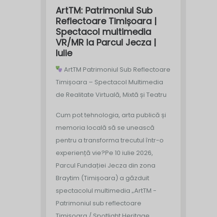
ArtTM: Patrimoniul Sub
Reflectoare Timișoara |
Spectacol multimedia
VR/MR la Parcul Jecza |
Iulie
ArtTM Patrimoniul Sub Reflectoare
Timișoara – Spectacol Multimedia
de Realitate Virtuală, Mixtă și Teatru
Cum pot tehnologia, arta publică și
memoria locală să se unească
pentru a transforma trecutul într-o
experiență vie?
Pe 10 iulie 2026,
Parcul Fundației Jecza din zona
Braytim (Timișoara) a găzduit
spectacolul multimedia „ArtTM -
Patrimoniul sub reflectoare
Timișoara / Spotlight Heritage