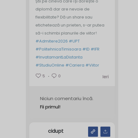
Știi pe cineva care își dorește o
diplomă dar are nevoie de
flexibilitate? Dă un share sau
etichetează un prieten, s-ar putea
să-i schimbi planurile de viitor!
#Admitere2026
#UPT
#PolitehnicaTimisoara
#ID
#IFR
#InvatamantLaDistanta
#StudiuOnline
#Cariera
#Viitor
5
0
Ieri
Niciun comentariu încă.
Fii primul!
cidupt