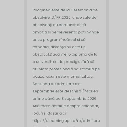
Imaginea este de la Ceremonia de
absolvire ID/IFR 2026, unde sute de
absolvenți au demonstrat că
ambiția și perseverența pot învinge
orice program încărcat și că,
totodată, distanța nu este un
obstacol.
Dacă vrei o diplomă de la
o universitate de prestigiu fără să
pui viața profesională sau familia pe
pauză, acum este momentul tău.
Sesiunea de admitere din
septembrie este deschisă!
Înscrieri
online până pe 8 septembrie 2026.
Află toate detaliile despre calendar,
locuri și dosar aici:
https://elearning.upt.ro/ro/admitere/