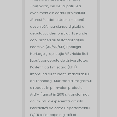
Timișoara”, cel de-al patrulea
eveniment din cadrul proiectului
„Parcul Fundației Jecza – scenă
deschisă”.
Incursiunea digitală a
debutat cu demonstrații live unde
copii și tineri au testat aplicațiile
imersive (AR/VR/MR) Spotlight
Heritage și aplicația VR „Nokia Bell
Labs”, concepute de Universitatea
Politehnica Timișoara (UPT)
împreună cu studenții masteratului
de Tehnologii Multimedia.
Programul
a readus în prim-plan proiectul
ArtTM (lansat în 2015 și transformat
acum într-o experiență virtuală
interactivă de către Departamentul
ID/IFR și Educație digitală al