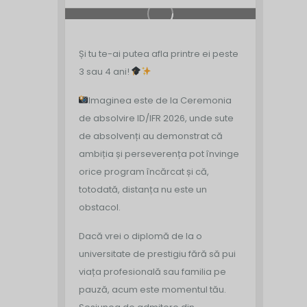
Și tu te-ai putea afla printre ei peste
3 sau 4 ani!
Imaginea este de la Ceremonia
de absolvire ID/IFR 2026, unde sute
de absolvenți au demonstrat că
ambiția și perseverența pot învinge
orice program încărcat și că,
totodată, distanța nu este un
obstacol.
Dacă vrei o diplomă de la o
universitate de prestigiu fără să pui
viața profesională sau familia pe
pauză, acum este momentul tău.