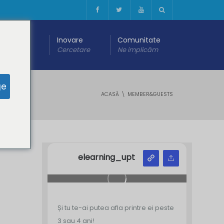
 digitală
Inovare
Comunitate
are
Cercetare
Ne implicăm
ge
ACASĂ
MEMBER&GUESTS
elearning_upt
Și tu te-ai putea afla printre ei peste
3 sau 4 ani!