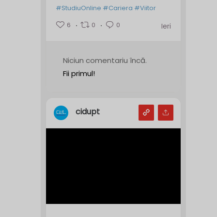
#StudiuOnline
#Cariera
#Viitor
6
0
0
Ieri
Niciun comentariu încă.
Fii primul!
cidupt