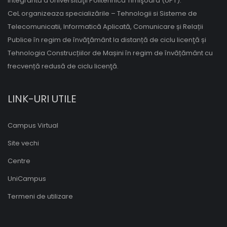
integrantă a Universităţii Politehnica Timişoara (UPT).
CeL organizeaza specializările – Tehnologii si Sisteme de
Telecomunicatii, Informatică Aplicată, Comunicare și Relații
Publice în regim de învăţământ la distanță de ciclu licenţă și
Tehnologia Construcțiilor de Mașini în regim de învățământ cu
frecvență redusă de ciclu licenţă.
LINK-URI UTILE
Campus Virtual
Site vechi
Centre
UniCampus
Termeni de utilizare