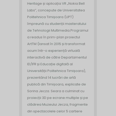
Heritage și aplicația VR „Nokia Bell
Labs”, concepute de Universitatea
Politehnica Timișoara (UPT)
împreună cu studenții masteratului
de Tehnologii Multimedia.
Programul
a readus în prim-plan proiectul
ArtTM (lansat în 2015 și transformat
acum într-o experiență virtuală
interactivă de către Departamentul
ID/IFR și Educație digitală al
Universității Politehnica Timișoara),
prezentând 14 lucrări de artă
publică din Timișoara, explicate de
Sorina Jecza. Seara a culminat cu
proiecții 3D pe ecrane multiple și pe
clădirea Muzeului Jecza, fragmente
din spectacolele celor 5 cartiere