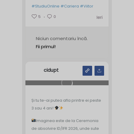
#StudiuOnline
#Cariera
#Viitor
5
0
Ieri
Niciun comentariu încă.
Fii primul!
cidupt
Și tu te-ai putea afla printre ei peste
3 sau 4 ani!
Imaginea este de la Ceremonia
de absolvire ID/IFR 2026, unde sute