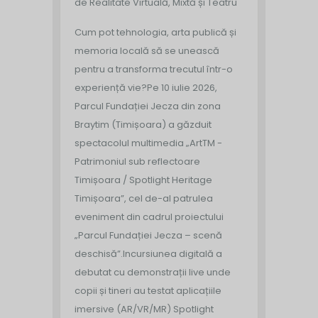
de Realitate Virtuală, Mixtă și Teatru
Cum pot tehnologia, arta publică și
memoria locală să se unească
pentru a transforma trecutul într-o
experiență vie?
Pe 10 iulie 2026,
Parcul Fundației Jecza din zona
Braytim (Timișoara) a găzduit
spectacolul multimedia „ArtTM -
Patrimoniul sub reflectoare
Timișoara / Spotlight Heritage
Timișoara”, cel de-al patrulea
eveniment din cadrul proiectului
„Parcul Fundației Jecza – scenă
deschisă”.
Incursiunea digitală a
debutat cu demonstrații live unde
copii și tineri au testat aplicațiile
imersive (AR/VR/MR) Spotlight