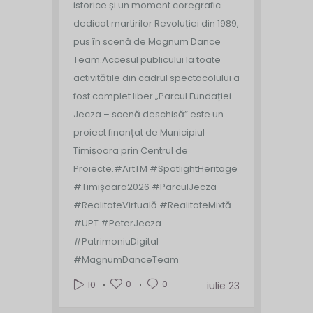
istorice și un moment coregrafic
dedicat martirilor Revoluției din 1989,
pus în scenă de Magnum Dance
Team.
Accesul publicului la toate
activitățile din cadrul spectacolului a
fost complet liber.
„Parcul Fundației
Jecza – scenă deschisă” este un
proiect finanțat de Municipiul
Timișoara prin Centrul de
Proiecte.
#ArtTM #SpotlightHeritage
#Timișoara2026 #ParculJecza
#RealitateVirtuală #RealitateMixtă
#UPT #PeterJecza
#PatrimoniuDigital
#MagnumDanceTeam
0
0
10
iulie 23