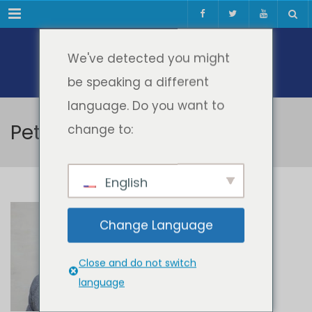
Meniul
We've detected you might
be speaking a different
language. Do you want to
Peter Guld Leth
change to:
English
Peter Guld Leth
Change Language
Close and do not switch
language