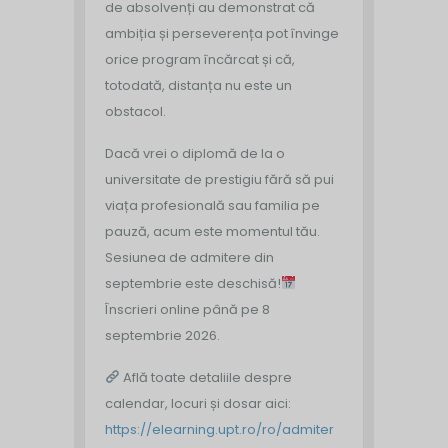
de absolvenți au demonstrat că
ambiția și perseverența pot învinge
orice program încărcat și că,
totodată, distanța nu este un
obstacol.
Dacă vrei o diplomă de la o
universitate de prestigiu fără să pui
viața profesională sau familia pe
pauză, acum este momentul tău.
Sesiunea de admitere din
septembrie este deschisă!
Înscrieri online până pe 8
septembrie 2026.
Află toate detaliile despre
calendar, locuri și dosar aici:
https://elearning.upt.ro/ro/admiter