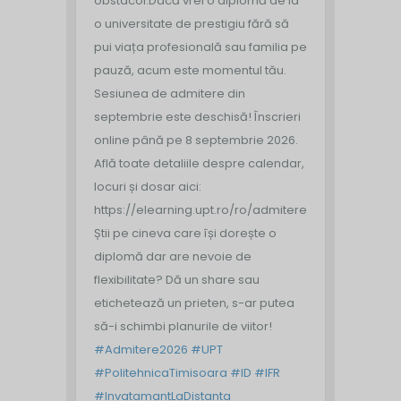
obstacol.
Dacă vrei o diplomă de la
o universitate de prestigiu fără să
pui viața profesională sau familia pe
pauză, acum este momentul tău.
Sesiunea de admitere din
septembrie este deschisă!
Înscrieri
online până pe 8 septembrie 2026.
Află toate detaliile despre calendar,
locuri și dosar aici:
https://elearning.upt.ro/ro/admitere/
Știi pe cineva care își dorește o
diplomă dar are nevoie de
flexibilitate? Dă un share sau
etichetează un prieten, s-ar putea
să-i schimbi planurile de viitor!
#Admitere2026
#UPT
#PolitehnicaTimisoara
#ID
#IFR
#InvatamantLaDistanta