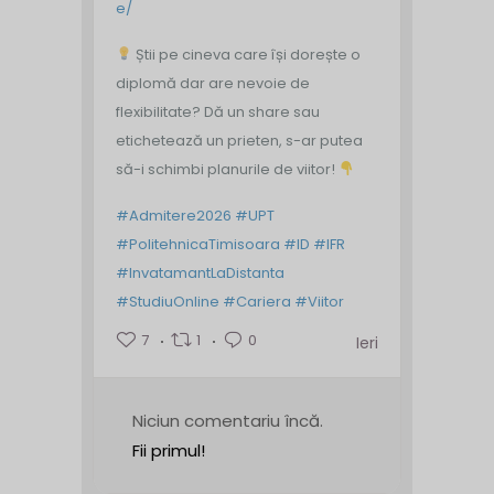
e/
Știi pe cineva care își dorește o
diplomă dar are nevoie de
flexibilitate? Dă un share sau
etichetează un prieten, s-ar putea
să-i schimbi planurile de viitor!
#Admitere2026
#UPT
#PolitehnicaTimisoara
#ID
#IFR
#InvatamantLaDistanta
#StudiuOnline
#Cariera
#Viitor
7
1
0
Ieri
Niciun comentariu încă.
Fii primul!