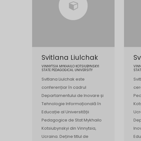
Svitlana Liulchak
Sv
VINNYTSIA MYKHAILO KOTSIUBYNSKYI
VINN
STATE PEDAGOGICAL UNIVERSITY
STAT
Svitlana Liulchak este
Svi
conferențiar în cadrul
cer
Departamentului de Inovare și
Ped
Tehnologie Informațională în
Kot
Educație al Universității
Ucr
Pedagogice de Stat Mykhailo
Dep
Kotsiubynskyi din Vinnytsia,
Ino
Ucraina. Deține titlul de
Edu