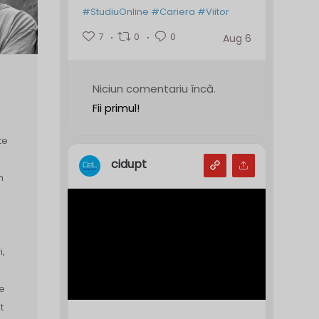
#StudiuOnline
#Cariera
#Viitor
7
0
0
Aug 6
Niciun comentariu încă.
Fii primul!
te
cidupt
n
i,
e
t