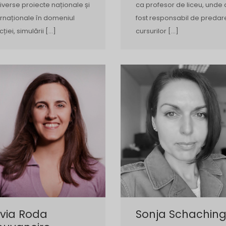
diverse proiecte naționale și
ca profesor de liceu, unde 
ernaționale în domeniul
fost responsabil de preda
cției, simulării […]
cursurilor […]
lvia Roda
Sonja Schaching