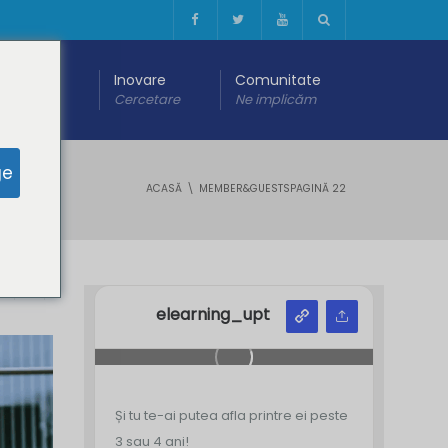
 digitală
Inovare
Comunitate
are
Cercetare
Ne implicăm
ge
ACASĂ
MEMBER&GUESTS
PAGINĂ 22
Y
Z
elearning_upt
Și tu te-ai putea afla printre ei peste
3 sau 4 ani!