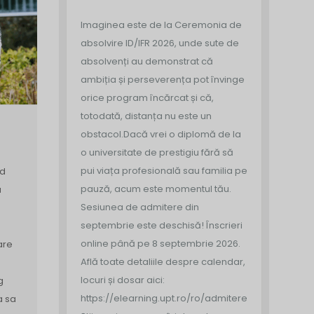
Imaginea este de la Ceremonia de
absolvire ID/IFR 2026, unde sute de
absolvenți au demonstrat că
ambiția și perseverența pot învinge
orice program încărcat și că,
totodată, distanța nu este un
obstacol.
Dacă vrei o diplomă de la
o universitate de prestigiu fără să
pui viața profesională sau familia pe
ed
pauză, acum este momentul tău.
a
Sesiunea de admitere din
septembrie este deschisă!
Înscrieri
online până pe 8 septembrie 2026.
are
Află toate detaliile despre calendar,
locuri și dosar aici:
g
https://elearning.upt.ro/ro/admitere/
a sa