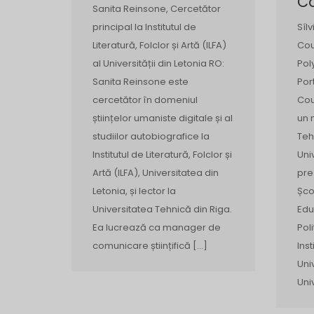
C
Sanita Reinsone, Cercetător
principal la Institutul de
Síl
Literatură, Folclor și Artă (ILFA)
Cou
al Universității din Letonia RO:
Pol
Sanita Reinsone este
Por
cercetător în domeniul
Cou
științelor umaniste digitale și al
un 
studiilor autobiografice la
Teh
Institutul de Literatură, Folclor și
Uni
Artă (ILFA), Universitatea din
pre
Letonia, și lector la
Șco
Universitatea Tehnică din Riga.
Edu
Ea lucrează ca manager de
Pol
comunicare științifică […]
Ins
Univ
Uni