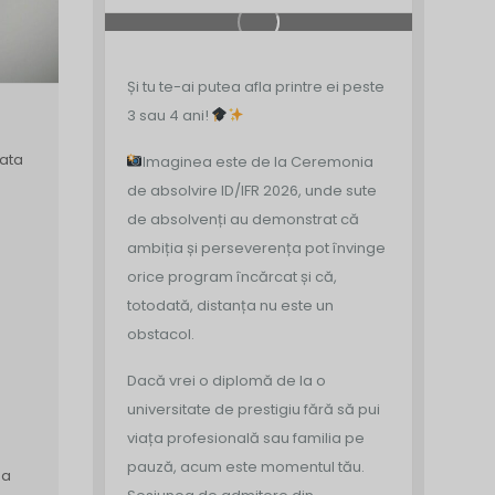
Și tu te-ai putea afla printre ei peste
3 sau 4 ani!
ata
Imaginea este de la Ceremonia
de absolvire ID/IFR 2026, unde sute
de absolvenți au demonstrat că
ambiția și perseverența pot învinge
orice program încărcat și că,
totodată, distanța nu este un
obstacol.
Dacă vrei o diplomă de la o
universitate de prestigiu fără să pui
viața profesională sau familia pe
pauză, acum este momentul tău.
 a