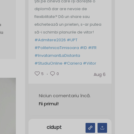
Știi pe cineva care își dorește o
diplomă dar are nevoie de
flexibilitate? Dă un share sau
etichetează un prieten, s-ar putea
a
să-i schimbi planurile de viitor!
la
#Admitere2026
#UPT
#PolitehnicaTimisoara
#ID
#IFR
#InvatamantLaDistanta
#StudiuOnline
#Cariera
#Viitor
5
0
Aug 6
Niciun comentariu încă.
Fii primul!
cidupt