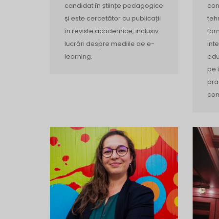
candidat în științe pedagogice
con
și este cercetător cu publicații
teh
în reviste academice, inclusiv
for
lucrări despre mediile de e-
inte
learning.
edu
pe 
pra
con