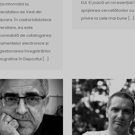
EUI. El joacă un rol esențial 
nța informării la
sprijinirea cercetătorilor cu
versitatea de Vest din
privire la cele mai bune […]
ișoara. În cadrul bibliotecii
versitare, ea este
ponsabilă de catalogarea
umentelor electronice și
gestionarea înregistrărilor
liografice în Depozitul […]