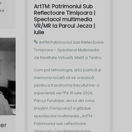
a
ArtTM: Patrimoniul Sub
rea
Reflectoare Timișoara |
Spectacol multimedia
VR/MR la Parcul Jecza |
Iulie
ArtTM Patrimoniul Sub Reflectoare
Timișoara – Spectacol Multimedia
de Realitate Virtuală, Mixtă și Teatru
Cum pot tehnologia, arta publică și
memoria locală să se unească
pentru a transforma trecutul într-o
experiență vie?
Pe 10 iulie 2026,
Parcul Fundației Jecza din zona
Braytim (Timișoara) a găzduit
spectacolul multimedia „ArtTM -
er
Patrimoniul sub reflectoare
Timișoara / Spotlight Heritage