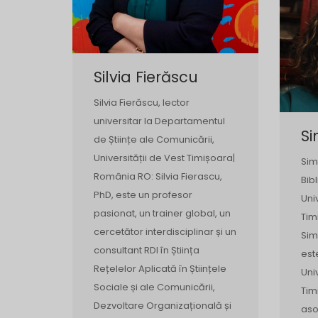
Silvia Fierăscu
Silvia Fierăscu, lector
universitar la Departamentul
S
de Științe ale Comunicării,
Universității de Vest Timișoara|
Sim
România RO: Silvia Fierascu,
Bib
PhD, este un profesor
Uni
pasionat, un trainer global, un
Tim
cercetător interdisciplinar și un
Sim
consultant RDI în Știința
est
Rețelelor Aplicată în Științele
Uni
Sociale și ale Comunicării,
Tim
Dezvoltare Organizațională și
aso