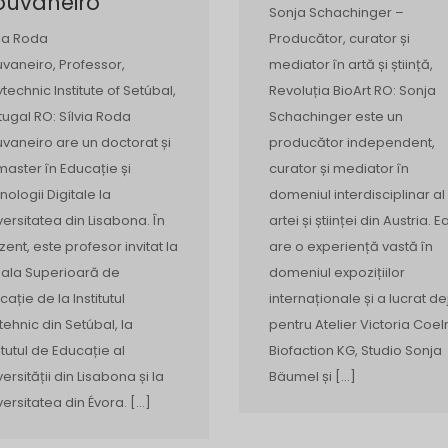
ouvaneiro
Sonja Schachinger –
via Roda
Producător, curator și
vaneiro, Professor,
mediator în artă și știință,
ytechnic Institute of Setúbal,
Revoluția BioArt RO: Sonja
tugal RO: Sílvia Roda
Schachinger este un
vaneiro are un doctorat și
producător independent,
master în Educație și
curator și mediator în
nologii Digitale la
domeniul interdisciplinar al
versitatea din Lisabona. În
artei și științei din Austria. E
zent, este profesor invitat la
are o experiență vastă în
ala Superioară de
domeniul expozițiilor
cație de la Institutul
internaționale și a lucrat de
itehnic din Setúbal, la
pentru Atelier Victoria Coel
titutul de Educație al
Biofaction KG, Studio Sonja
ersității din Lisabona și la
Bäumel și […]
versitatea din Évora. […]