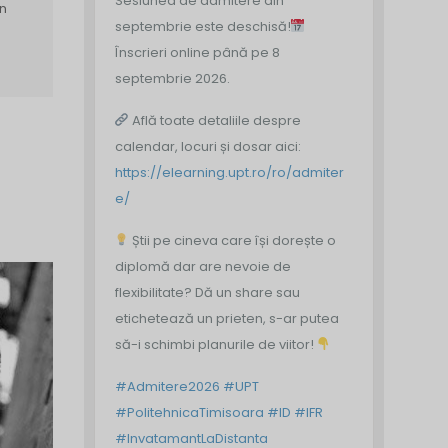
Sesiunea de admitere din
în
septembrie este deschisă!
Înscrieri online până pe 8
septembrie 2026.
Află toate detaliile despre
calendar, locuri și dosar aici:
https://elearning.upt.ro/ro/admiter
e/
Știi pe cineva care își dorește o
diplomă dar are nevoie de
flexibilitate? Dă un share sau
etichetează un prieten, s-ar putea
să-i schimbi planurile de viitor!
#Admitere2026
#UPT
#PolitehnicaTimisoara
#ID
#IFR
#InvatamantLaDistanta