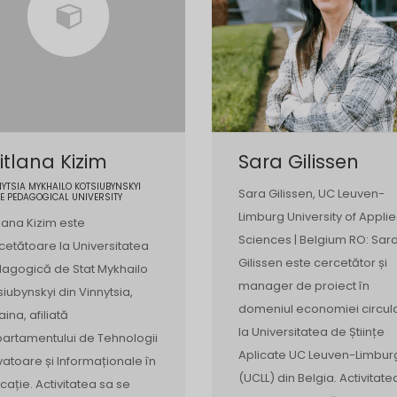
itlana Kizim
Sara Gilissen
YTSIA MYKHAILO KOTSIUBYNSKYI
Sara Gilissen, UC Leuven-
E PEDAGOGICAL UNIVERSITY
Limburg University of Appli
tlana Kizim este
Sciences | Belgium RO: Sar
cetătoare la Universitatea
Gilissen este cercetător și
agogică de Stat Mykhailo
manager de proiect în
siubynskyi din Vinnytsia,
domeniul economiei circul
aina, afiliată
la Universitatea de Științe
artamentului de Tehnologii
Aplicate UC Leuven-Limbur
vatoare și Informaționale în
(UCLL) din Belgia. Activitate
cație. Activitatea sa se