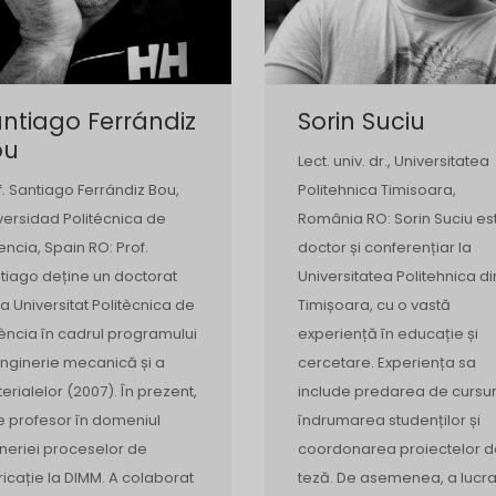
ntiago Ferrándiz
Sorin Suciu
ou
Lect. univ. dr., Universitatea
f. Santiago Ferrándiz Bou,
Politehnica Timisoara,
versidad Politécnica de
România RO: Sorin Suciu es
encia, Spain RO: Prof.
doctor și conferențiar la
tiago deține un doctorat
Universitatea Politehnica di
la Universitat Politècnica de
Timișoara, cu o vastă
ència în cadrul programului
experiență în educație și
inginerie mecanică și a
cercetare. Experiența sa
erialelor (2007). În prezent,
include predarea de cursur
e profesor în domeniul
îndrumarea studenților și
ineriei proceselor de
coordonarea proiectelor d
ricație la DIMM. A colaborat
teză. De asemenea, a lucra