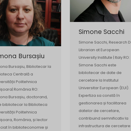
Simone Sacchi
Simone Sacchi, Research D
Librarian at European
imona Bursașiu
University Institute | Italy RO:
Simone Sacchi este
ona Bursașiu, Bibliotecar la
bibliotecar de date de
lioteca Centrală a
cercetare la Institutul
versității Politehnica
Universitar European (EUI).
ișoara| România RO:
Expertiza sa constă în
ona Bursașiu, doctorand,
gestionarea și facilitarea
e bibliotecar la Biblioteca
datelor de cercetare,
versității Politehnica
contribuind semnificativ la
ișoara, România, și lector
infrastructura de cercetare
ciat în biblioteconomie și