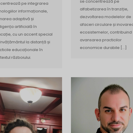
se concentrează pe
centrează pe integrarea
alfabetizarea în tranziție,
nologiilor informaționale,
dezvoltarea modelelor de
marea adaptivă și
afaceri circulare și inovare
ligența artificială în
ecosistemelor, contribuind 
cație, cu un accent special
avansarea practicilor
învățământul la distanță și
economice durabile […]
cticile educaționale în
textul războiului.