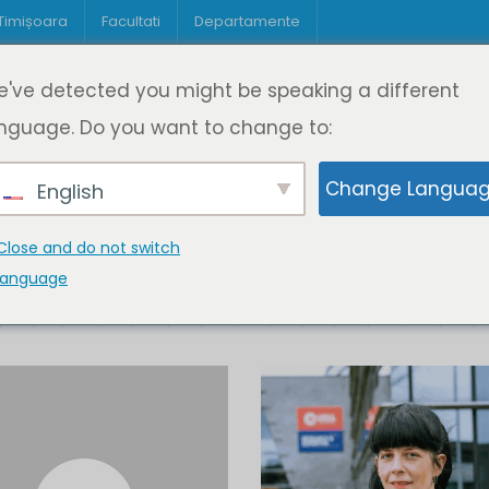
 Timișoara
Facultati
Departamente
Despre DeL
Educație
Educație
've detected you might be speaking a different
pagină
Cine suntem
Oferta de cursuri
Digitaliz
nguage. Do you want to change to:
Change Langua
English
Close and do not switch
language
K
L
M
N
O
P
Q
R
S
T
U
V
W
X