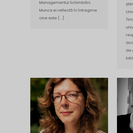
Managementul Schimbării.
știi
Munca ei reflectă în întregime
Uni
cine este […]
Tim
uni
res
doc
de 
bib