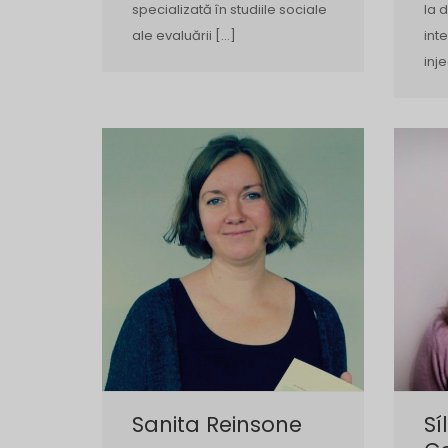
specializată în studiile sociale
la 
ale evaluării […]
int
inje
Sanita Reinsone
Sí