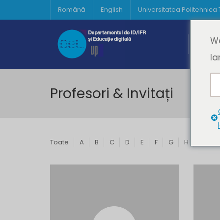
Română
English
Universitatea Politehnica
Acasă
We
Prima 
la
Profesori & Invitați
Toate
A
B
C
D
E
F
G
H
I
J