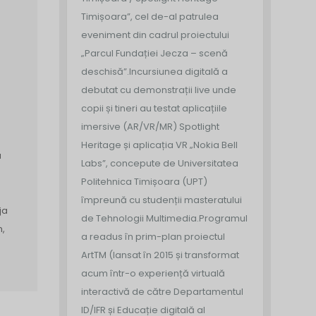
Timișoara”, cel de-al patrulea
eveniment din cadrul proiectului
„Parcul Fundației Jecza – scenă
deschisă”.
Incursiunea digitală a
debutat cu demonstrații live unde
copii și tineri au testat aplicațiile
imersive (AR/VR/MR) Spotlight
Heritage și aplicația VR „Nokia Bell
a
Labs”, concepute de Universitatea
Politehnica Timișoara (UPT)
împreună cu studenții masteratului
ja
de Tehnologii Multimedia.
Programul
n,
a readus în prim-plan proiectul
ArtTM (lansat în 2015 și transformat
acum într-o experiență virtuală
interactivă de către Departamentul
ID/IFR și Educație digitală al