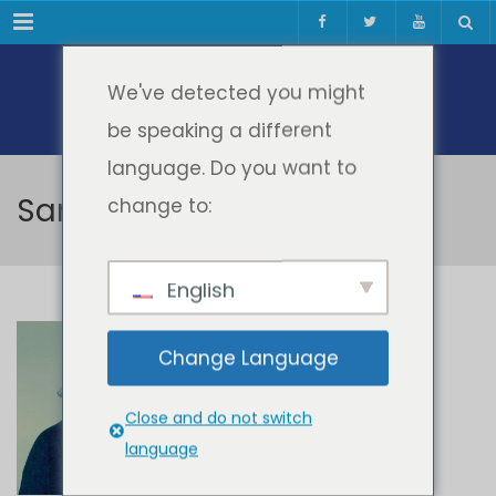
Meniul
We've detected you might
be speaking a different
language. Do you want to
Sanita Reinsone
change to:
English
Sanita Reinsone
Change Language
Close and do not switch
language