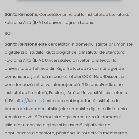
Sanita Reinsone
,
Cercetător principal la Institutul de Literatură,
Folclor și Artă (ILFA) al Universității din Letonia
RO:
Sanita Reinsone
este cercetător în domeniul științelor umaniste
digitale și al studiilor autobiografice la Institutul de Literatură,
Folclor și Artă (ILFA), Universitatea din Letonia, și lector la
Universitatea Tehnică din Riga. Ea lucrează ca manager de
comunicare științifică în cadrul rețelei COST Nep4Dissent și
coordonează inițiativa internațională #ScienceForUkraine.
Institutul de Literatură, Folclor și Artă al Universității din Letonia
(ILFA,
http://lulfmi.lv
) este cea mai importantă instituție de
cercetare în domeniul științelor umaniste digitale din Letonia.
Acesta dezvoltă în mod strategic cercetarea în domeniul
științelor umaniste digitale și își asumă inițiativele de
popularizare a acestora, păstrând un rol activ în menținerea