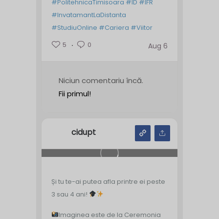
#PolitehnicaTimisoara
#ID
#IFR
#InvatamantLaDistanta
#StudiuOnline
#Cariera
#Viitor
5
0
Aug 6
Niciun comentariu încă.
Fii primul!
cidupt
Și tu te-ai putea afla printre ei peste
3 sau 4 ani!
Imaginea este de la Ceremonia