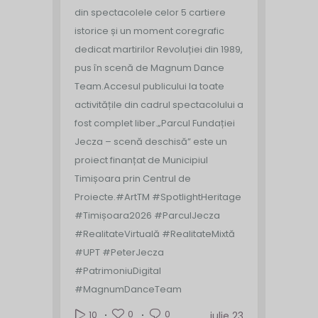
din spectacolele celor 5 cartiere
istorice și un moment coregrafic
dedicat martirilor Revoluției din 1989,
pus în scenă de Magnum Dance
Team.
Accesul publicului la toate
activitățile din cadrul spectacolului a
fost complet liber.
„Parcul Fundației
Jecza – scenă deschisă” este un
proiect finanțat de Municipiul
Timișoara prin Centrul de
Proiecte.
#ArtTM #SpotlightHeritage
#Timișoara2026 #ParculJecza
#RealitateVirtuală #RealitateMixtă
#UPT #PeterJecza
#PatrimoniuDigital
#MagnumDanceTeam
0
0
10
iulie 23