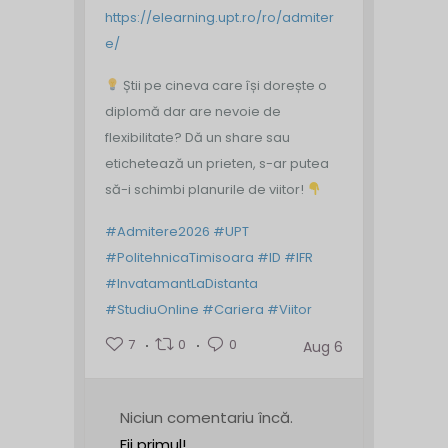
https://elearning.upt.ro/ro/admiter
e/
Știi pe cineva care își dorește o
diplomă dar are nevoie de
flexibilitate? Dă un share sau
etichetează un prieten, s-ar putea
să-i schimbi planurile de viitor!
#Admitere2026
#UPT
#PolitehnicaTimisoara
#ID
#IFR
#InvatamantLaDistanta
#StudiuOnline
#Cariera
#Viitor
7
0
0
Aug 6
Niciun comentariu încă.
Fii primul!