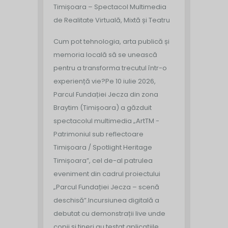
Timișoara – Spectacol Multimedia
de Realitate Virtuală, Mixtă și Teatru
Cum pot tehnologia, arta publică și
memoria locală să se unească
pentru a transforma trecutul într-o
experiență vie?
Pe 10 iulie 2026,
Parcul Fundației Jecza din zona
Braytim (Timișoara) a găzduit
spectacolul multimedia „ArtTM -
Patrimoniul sub reflectoare
Timișoara / Spotlight Heritage
Timișoara”, cel de-al patrulea
eveniment din cadrul proiectului
„Parcul Fundației Jecza – scenă
deschisă”.
Incursiunea digitală a
debutat cu demonstrații live unde
copii și tineri au testat aplicațiile