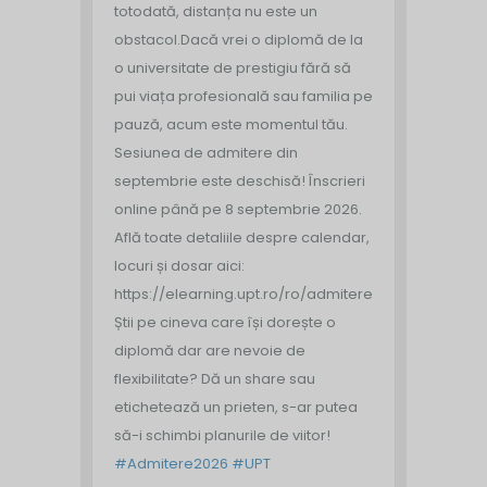
totodată, distanța nu este un
obstacol.
Dacă vrei o diplomă de la
o universitate de prestigiu fără să
pui viața profesională sau familia pe
pauză, acum este momentul tău.
Sesiunea de admitere din
septembrie este deschisă!
Înscrieri
online până pe 8 septembrie 2026.
Află toate detaliile despre calendar,
locuri și dosar aici:
https://elearning.upt.ro/ro/admitere/
Știi pe cineva care își dorește o
diplomă dar are nevoie de
flexibilitate? Dă un share sau
etichetează un prieten, s-ar putea
să-i schimbi planurile de viitor!
#Admitere2026
#UPT