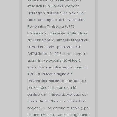
imersive (AR/VR/MR) Spotlight
Heritage și aplicația VR „Nokia Bell
Labs”, concepute de Universitatea
Politehnica Timișoara (UPT)
împreună cu studenții masteratului
de Tehnologii Multimedia.
Programul
a readus în prim-plan proiectul
ArtTM (lansat în 2015 și transformat
acum într-o experiență virtuală
interactivă de către Departamentul
ID/IFR și Educație digitală al
Universității Politehnica Timișoara),
prezentând 14 lucrări de artă
publică din Timișoara, explicate de
Sorina Jecza. Seara a culminat cu
proiecții 3D pe ecrane multiple și pe
clădirea Muzeului Jecza, fragmente