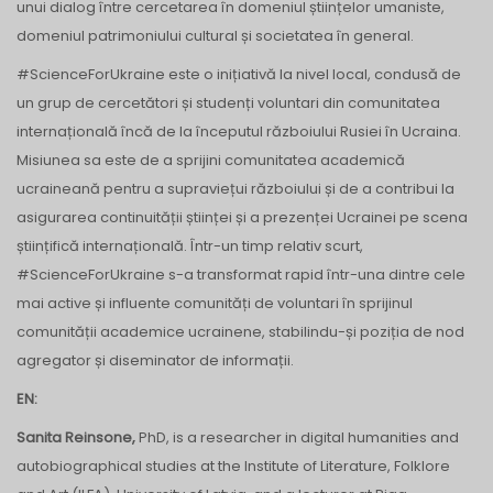
unui dialog între cercetarea în domeniul științelor umaniste,
domeniul patrimoniului cultural și societatea în general.
#ScienceForUkraine este o inițiativă la nivel local, condusă de
un grup de cercetători și studenți voluntari din comunitatea
internațională încă de la începutul războiului Rusiei în Ucraina.
Misiunea sa este de a sprijini comunitatea academică
ucraineană pentru a supraviețui războiului și de a contribui la
asigurarea continuității științei și a prezenței Ucrainei pe scena
științifică internațională. Într-un timp relativ scurt,
#ScienceForUkraine s-a transformat rapid într-una dintre cele
mai active și influente comunități de voluntari în sprijinul
comunității academice ucrainene, stabilindu-și poziția de nod
agregator și diseminator de informații.
EN:
Sanita Reinsone,
PhD, is a researcher in digital humanities and
autobiographical studies at the Institute of Literature, Folklore