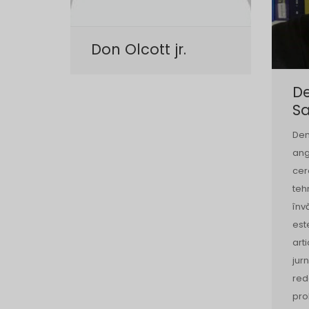
Don Olcott jr.
D
S
Dem
ang
cer
teh
înv
est
arti
jur
red
pro