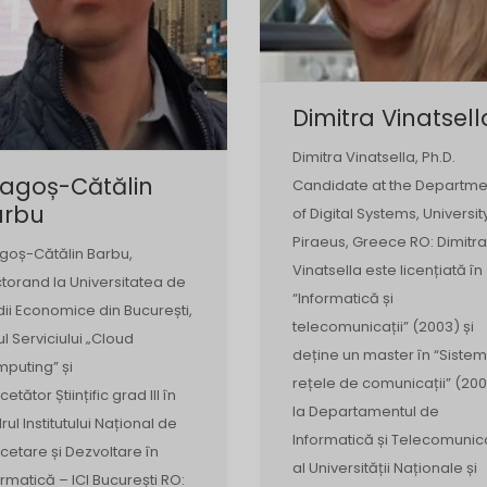
Dimitra Vinatsell
Dimitra Vinatsella, Ph.D.
ragoș-Cătălin
Candidate at the Departme
arbu
of Digital Systems, Universit
Piraeus, Greece RO: Dimitra
goș-Cătălin Barbu,
Vinatsella este licențiată în
torand la Universitatea de
“Informatică și
dii Economice din București,
telecomunicații” (2003) și
ul Serviciului „Cloud
deține un master în “Sistem
puting” și
rețele de comunicații” (200
etător Științific grad III în
la Departamentul de
rul Institutului Național de
Informatică și Telecomunica
cetare și Dezvoltare în
al Universității Naționale și
ormatică – ICI București RO: