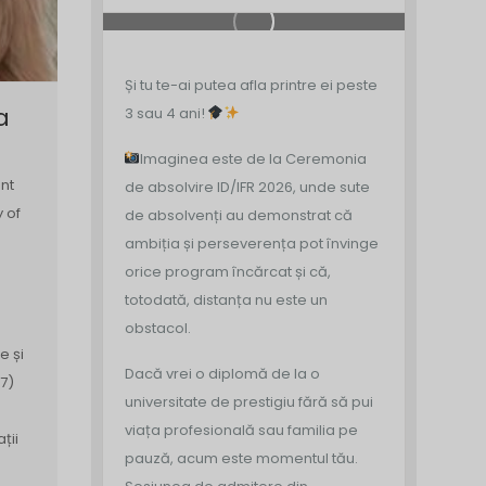
Și tu te-ai putea afla printre ei peste
a
3 sau 4 ani!
Imaginea este de la Ceremonia
nt
de absolvire ID/IFR 2026, unde sute
y of
de absolvenți au demonstrat că
ambiția și perseverența pot învinge
orice program încărcat și că,
totodată, distanța nu este un
obstacol.
e și
Dacă vrei o diplomă de la o
7)
universitate de prestigiu fără să pui
viața profesională sau familia pe
ții
pauză, acum este momentul tău.