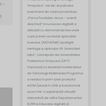
C –
Timișoara”, cel de-al patrulea
eveniment din cadrul proiectului
)
„Parcul Fundației Jecza – scenă
deschisă”.
Incursiunea digitală a
debutat cu demonstrații live unde
copii și tineri au testat aplicațiile
imersive (AR/VR/MR) Spotlight
Heritage și aplicația VR „Nokia Bell
Labs”, concepute de Universitatea
Politehnica Timișoara (UPT)
împreună cu studenții masteratului
de Tehnologii Multimedia.
Programul
a readus în prim-plan proiectul
ArtTM (lansat în 2015 și transformat
acum într-o experiență virtuală
interactivă de către Departamentul
ID/IFR și Educație digitală al