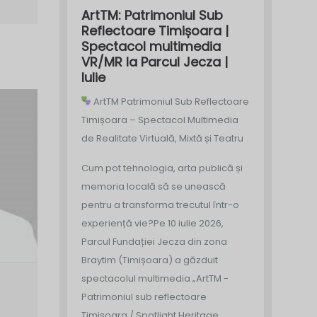
ArtTM: Patrimoniul Sub
Reflectoare Timișoara |
Spectacol multimedia
VR/MR la Parcul Jecza |
Iulie
ArtTM Patrimoniul Sub Reflectoare
Timișoara – Spectacol Multimedia
de Realitate Virtuală, Mixtă și Teatru
Cum pot tehnologia, arta publică și
memoria locală să se unească
pentru a transforma trecutul într-o
experiență vie?
Pe 10 iulie 2026,
Parcul Fundației Jecza din zona
Braytim (Timișoara) a găzduit
spectacolul multimedia „ArtTM -
Patrimoniul sub reflectoare
Timișoara / Spotlight Heritage