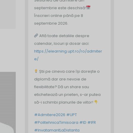
Sesiunea de admitere din
septembrie este deschisă!
Înscrieri online până pe 8
septembrie 2026.
Află toate detaliile despre
calendar, locuri și dosar aici:
https://elearning.upt.ro/ro/admiter
e/
Știi pe cineva care își dorește o
diplomă dar are nevoie de
flexibilitate? Dă un share sau
etichetează un prieten, s-ar putea
să-i schimbi planurile de viitor!
#Admitere2026
#UPT
#PolitehnicaTimisoara
#ID
#IFR
#InvatamantLaDistanta