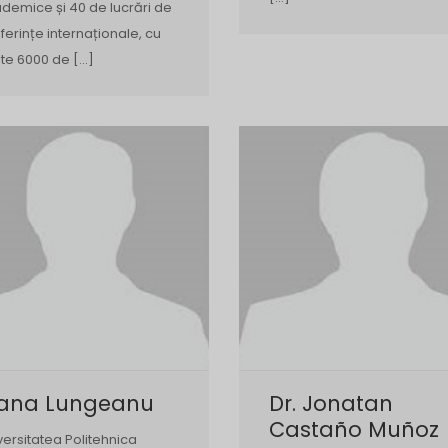
demice și 40 de lucrări de
ferințe internaționale, cu
te 6000 de […]
iana Lungeanu
Dr. Jonatan
Castaño Muñoz
versitatea Politehnica