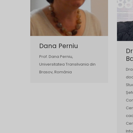
Dana Perniu
D
Prof. Dana Perniu,
B
Universitatea Transilvania din
Dra
Brasov, România
doc
Stu
Șef
Com
Cerc
cad
Cer
Inf