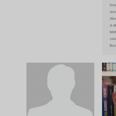
Dra
doc
Stu
a a
Mat
cad
Buc