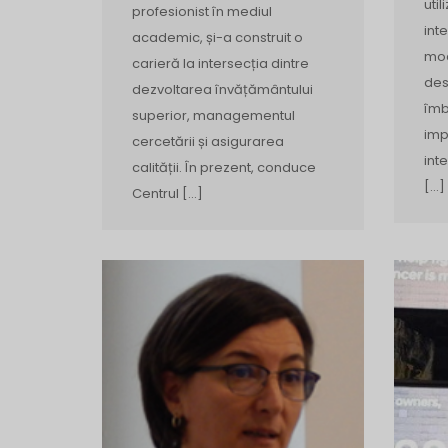
util
profesionist în mediul
int
academic, și-a construit o
mod
carieră la intersecția dintre
des
dezvoltarea învățământului
îmb
superior, managementul
imp
cercetării și asigurarea
inte
calității. În prezent, conduce
[…]
Centrul […]