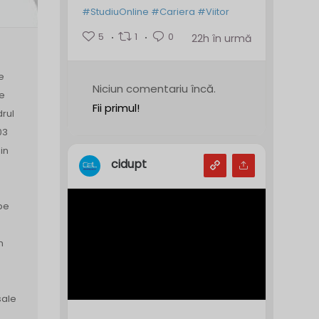
#StudiuOnline
#Cariera
#Viitor
5
1
0
22h în urmă
e
Niciun comentariu încă.
de
Fii primul!
drul
03
in
cidupt
pe
n
sale