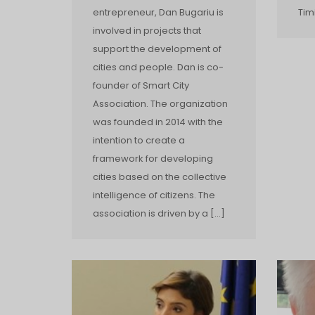
entrepreneur, Dan Bugariu is
Tim
involved in projects that
support the development of
cities and people. Dan is co­
founder of Smart City
Association. The organization
was founded in 2014 with the
intention to create a
framework for developing
cities based on the collective
intelligence of citizens. The
association is driven by a […]