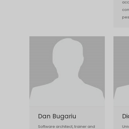
aca
con
pes
Dan Bugariu
D
Software architect, trainer and
Uni