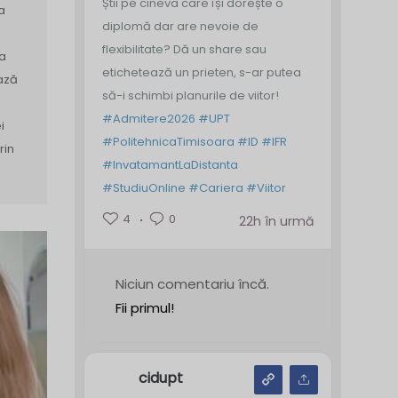
Știi pe cineva care își dorește o
a
diplomă dar are nevoie de
flexibilitate? Dă un share sau
sa
etichetează un prieten, s-ar putea
ază
să-i schimbi planurile de viitor!
#Admitere2026
#UPT
i
#PolitehnicaTimisoara
#ID
#IFR
rin
#InvatamantLaDistanta
#StudiuOnline
#Cariera
#Viitor
4
0
22h în urmă
Niciun comentariu încă.
Fii primul!
cidupt