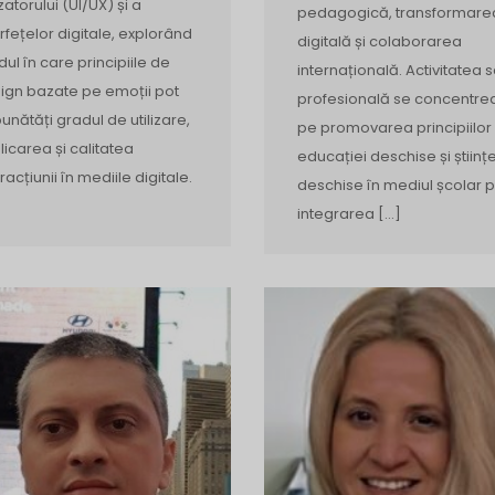
izatorului (UI/UX) și a
pedagogică, transformare
erfețelor digitale, explorând
digitală și colaborarea
ul în care principiile de
internațională. Activitatea 
ign bazate pe emoții pot
profesională se concentre
unătăți gradul de utilizare,
pe promovarea principiilor
licarea și calitatea
educației deschise și științe
racțiunii în mediile digitale.
deschise în mediul școlar p
integrarea […]