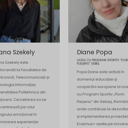
ana Szekely
Diane Popa
LICEUL CU PROGRAM SPORTIV “FLOR
na Szekely este
FLEȘERIU” SEBEȘ
torandă la Facultatea de
Popa Diane este activă în
ctronică, Telecomunicații și
domeniul educației și
nologia Informației,
cooperării europene la Lice
versitatea Politehnica din
cu Program Sportiv „Florin
ișoara. Cercetarea sa se
Fleșeriu” din Sebeș, Români
centrează pe rolul
unde contribuie la dezvolt
ignului emoțional în
și implementarea proiectel
imizarea experienței
Erasmus+ axate pe inovar