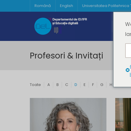
Română
English
Universitatea Politehnica
Acasă
We
Prima 
la
Profesori & Invitați
Toate
A
B
C
D
E
F
G
H
I
J