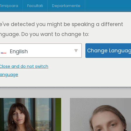
 Timișoara
Facultati
Departamente
Despre DeL
Educație
Educație
've detected you might be speaking a different
pagină
Cine suntem
Oferta de cursuri
Digitaliz
nguage. Do you want to change to:
Change Langua
English
Close and do not switch
language
K
L
M
N
O
P
Q
R
S
T
U
V
W
X