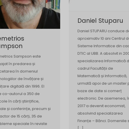
Daniel Stuparu
Daniel STUPARU conduce d
emetrios
aproximativ 10 ani Centrul 
ampson
Sisteme Informatice din ca
DTIC al UBB. A absolvit in 20
etrios Sampson este
specializarea Informatică d
ajat în predarea și
cadrul Facultății de
cetarea în domeniul
Matematică și Informatică,
nologiilor de învățare și
urmată apoi de un master 
ățare digitală din 1996. El
baze de date si comerț
e co-autorul a 350 de
electronic. De asemenea, î
cole în cărți științifice,
2017 a devenit economist,
nale și conferințe, precum și
absolvind specializarea
actor de 15 cărți, 35 de
Finanțe – Bănci. Domeniile 
bleme speciale în reviste
[…]