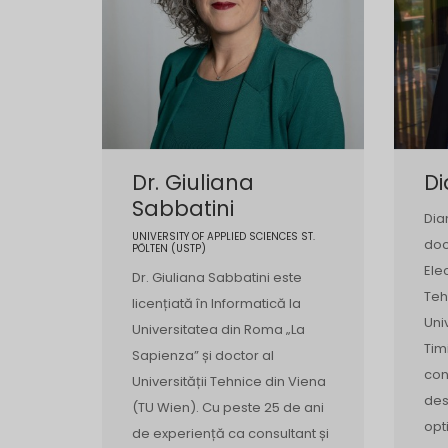
Dr. Giuliana
Di
Sabbatini
Dia
UNIVERSITY OF APPLIED SCIENCES ST.
doc
PÖLTEN (USTP)
Ele
Dr. Giuliana Sabbatini este
Teh
licențiată în Informatică la
Uni
Universitatea din Roma „La
Tim
Sapienza” și doctor al
con
Universității Tehnice din Viena
des
(TU Wien). Cu peste 25 de ani
opt
de experiență ca consultant și