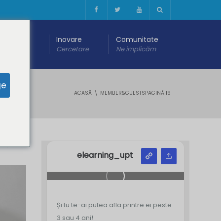
 digitală
Inovare
Comunitate
are
Cercetare
Ne implicăm
ge
ACASĂ
MEMBER&GUESTS
PAGINĂ 19
Y
Z
elearning_upt
Și tu te-ai putea afla printre ei peste
3 sau 4 ani!