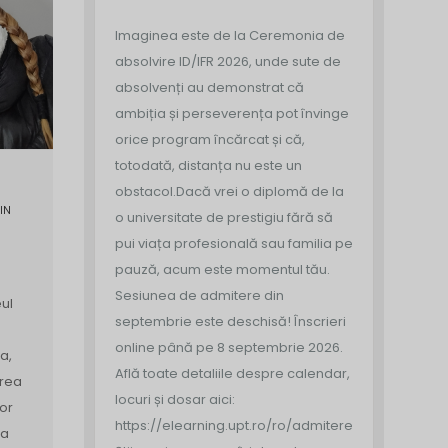
Imaginea este de la Ceremonia de
absolvire ID/IFR 2026, unde sute de
absolvenți au demonstrat că
ambiția și perseverența pot învinge
orice program încărcat și că,
totodată, distanța nu este un
obstacol.
Dacă vrei o diplomă de la
IN
o universitate de prestigiu fără să
pui viața profesională sau familia pe
pauză, acum este momentul tău.
Sesiunea de admitere din
ul
septembrie este deschisă!
Înscrieri
online până pe 8 septembrie 2026.
a,
Află toate detaliile despre calendar,
area
locuri și dosar aici:
or
https://elearning.upt.ro/ro/admitere/
ea