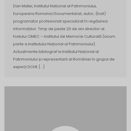
Dan Matei, Institutul Național al Patrimoniului,
Europeana Romania Documentarist, autor, (fost)
programator profesionist specializat în regăsirea
informațiilor. Timp de peste 20 de ani director al
fostului CIMEC – Institutul de Memorie Culturală (acum
parte a Institutului Național al Patrimoniului).
Actualmente bibliograf la Institutul Național al
Patrimoniului și reprezentant al României în grupul de
experți DCHE […]