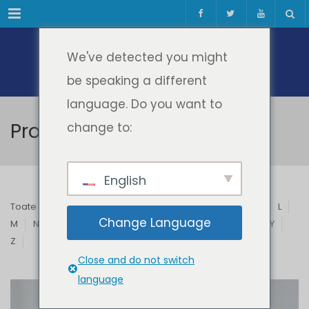
Meniul
We've detected you might
be speaking a different
language. Do you want to
Profesori & Invitați
change to:
English
Toate
A
B
C
D
E
F
G
H
I
J
K
L
Change Language
M
N
O
P
Q
R
S
T
U
V
W
X
Y
Z
Close and do not switch
language