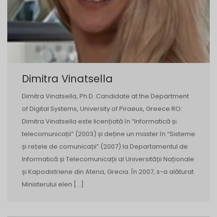
Dimitra Vinatsella
Dimitra Vinatsella, Ph.D. Candidate at the Department
of Digital Systems, University of Piraeus, Greece RO:
Dimitra Vinatsella este licențiată în “Informatică și
telecomunicații” (2003) și deține un master în “Sisteme
și rețele de comunicații” (2007) la Departamentul de
Informatică și Telecomunicații al Universității Naționale
și Kapodistriene din Atena, Grecia. În 2007, s-a alăturat
Ministerului elen […]