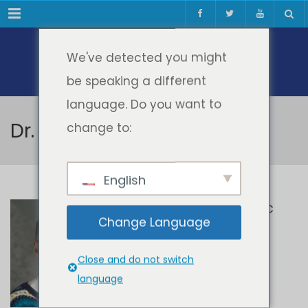
Meniul
We've detected you might
be speaking a different
language. Do you want to
Dr. Natasa Perovic
change to:
English
Dr. Natasa Perovic
Change Language
TRAINER
Close and do not switch
language