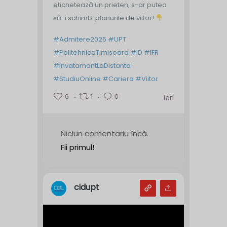
etichetează un prieten, s-ar putea
să-i schimbi planurile de viitor!
#Admitere2026
#UPT
#PolitehnicaTimisoara
#ID
#IFR
#InvatamantLaDistanta
#StudiuOnline
#Cariera
#Viitor
6
1
0
Ieri
Niciun comentariu încă.
Fii primul!
cidupt