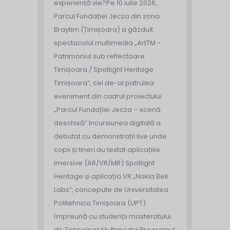
experiență vie?
Pe 10 iulie 2026,
Parcul Fundației Jecza din zona
Braytim (Timișoara) a găzduit
spectacolul multimedia „ArtTM -
Patrimoniul sub reflectoare
Timișoara / Spotlight Heritage
Timișoara”, cel de-al patrulea
eveniment din cadrul proiectului
„Parcul Fundației Jecza – scenă
deschisă”.
Incursiunea digitală a
debutat cu demonstrații live unde
copii și tineri au testat aplicațiile
imersive (AR/VR/MR) Spotlight
Heritage și aplicația VR „Nokia Bell
Labs”, concepute de Universitatea
Politehnica Timișoara (UPT)
împreună cu studenții masteratului
de Tehnologii Multimedia.
Programul