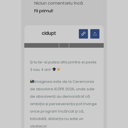
Niciun comentariu încă.
Fii primul!
cidupt
Și tu te-ai putea afla printre ei peste
3 sau 4 ani!
Imaginea este de la Ceremonia
de absolvire ID/IFR 2026, unde sute
de absolvenți au demonstrat că
ambiția și perseverența pot învinge
orice program încărcat și că,
totodată, distanța nu este un
obstacol.