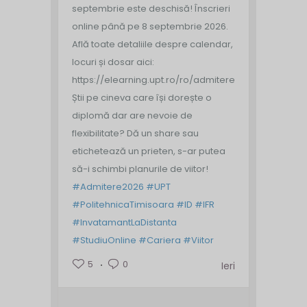
septembrie este deschisă!
Înscrieri
online până pe 8 septembrie 2026.
Află toate detaliile despre calendar,
locuri și dosar aici:
https://elearning.upt.ro/ro/admitere/
Știi pe cineva care își dorește o
diplomă dar are nevoie de
flexibilitate? Dă un share sau
etichetează un prieten, s-ar putea
să-i schimbi planurile de viitor!
#Admitere2026
#UPT
#PolitehnicaTimisoara
#ID
#IFR
#InvatamantLaDistanta
#StudiuOnline
#Cariera
#Viitor
5
0
Ieri