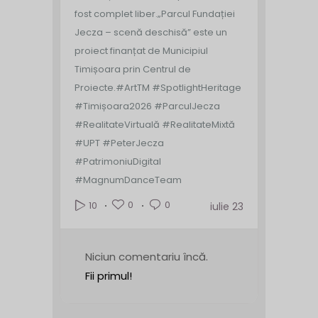
fost complet liber.
„Parcul Fundației
Jecza – scenă deschisă” este un
proiect finanțat de Municipiul
Timișoara prin Centrul de
Proiecte.
#ArtTM #SpotlightHeritage
#Timișoara2026 #ParculJecza
#RealitateVirtuală #RealitateMixtă
#UPT #PeterJecza
#PatrimoniuDigital
#MagnumDanceTeam
0
0
10
iulie 23
Niciun comentariu încă.
Fii primul!