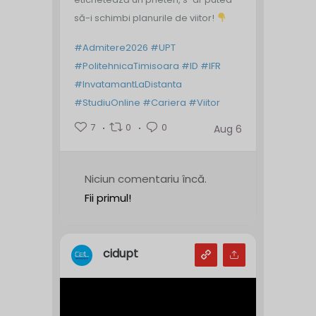
să-i schimbi planurile de viitor!
#Admitere2026
#UPT
#PolitehnicaTimisoara
#ID
#IFR
#InvatamantLaDistanta
#StudiuOnline
#Cariera
#Viitor
7
0
0
Aug 6
Niciun comentariu încă.
Fii primul!
cidupt