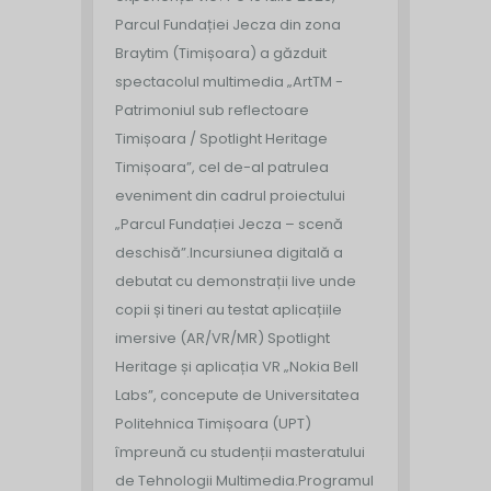
Parcul Fundației Jecza din zona
Braytim (Timișoara) a găzduit
spectacolul multimedia „ArtTM -
Patrimoniul sub reflectoare
Timișoara / Spotlight Heritage
Timișoara”, cel de-al patrulea
eveniment din cadrul proiectului
„Parcul Fundației Jecza – scenă
deschisă”.
Incursiunea digitală a
debutat cu demonstrații live unde
copii și tineri au testat aplicațiile
imersive (AR/VR/MR) Spotlight
Heritage și aplicația VR „Nokia Bell
Labs”, concepute de Universitatea
Politehnica Timișoara (UPT)
împreună cu studenții masteratului
de Tehnologii Multimedia.
Programul