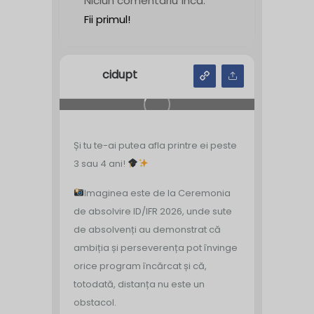
Niciun comentariu încă.
Fii primul!
cidupt
Și tu te-ai putea afla printre ei peste
3 sau 4 ani!
Imaginea este de la Ceremonia
de absolvire ID/IFR 2026, unde sute
de absolvenți au demonstrat că
ambiția și perseverența pot învinge
orice program încărcat și că,
totodată, distanța nu este un
obstacol.