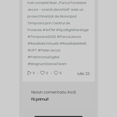
fost complet liber.
„Parcul Fundației
Jecza – scenă deschisă” este un
proiect finanțat de Municipiul
Timișoara prin Centrul de
Proiecte.
#ArtTM #SpotlightHeritage
#Timișoara2026 #ParculJecza
#RealitateVirtuală #RealitateMixtă
#UPT #PeterJecza
#PatrimoniuDigital
#MagnumDanceTeam
0
0
11
iulie 23
Niciun comentariu încă.
Fii primul!