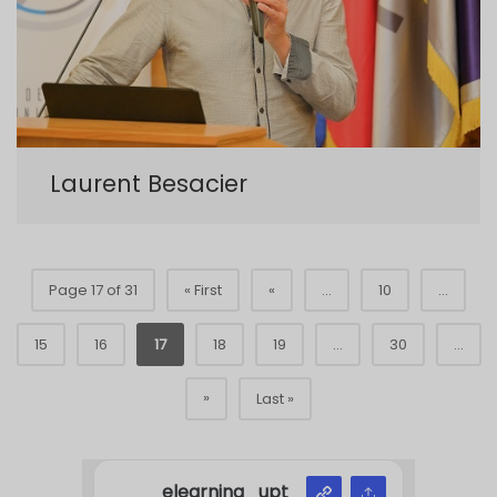
Laurent Besacier
Page 17 of 31
« First
«
...
10
...
15
16
17
18
19
...
30
...
»
Last »
elearning_upt