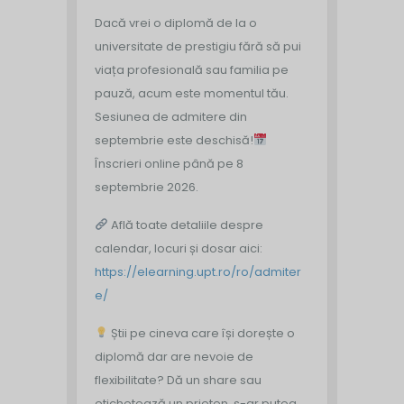
Dacă vrei o diplomă de la o
universitate de prestigiu fără să pui
viața profesională sau familia pe
pauză, acum este momentul tău.
Sesiunea de admitere din
septembrie este deschisă!
Înscrieri online până pe 8
septembrie 2026.
Află toate detaliile despre
calendar, locuri și dosar aici:
https://elearning.upt.ro/ro/admiter
e/
Știi pe cineva care își dorește o
diplomă dar are nevoie de
flexibilitate? Dă un share sau
etichetează un prieten, s-ar putea