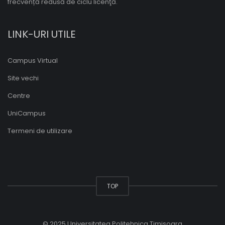
frecvență redusă de ciclu licenţă.
LINK-URI UTILE
Campus Virtual
Site vechi
Centre
UniCampus
Termeni de utilizare
TOP
© 2025 Universitatea Politehnica Timisoara