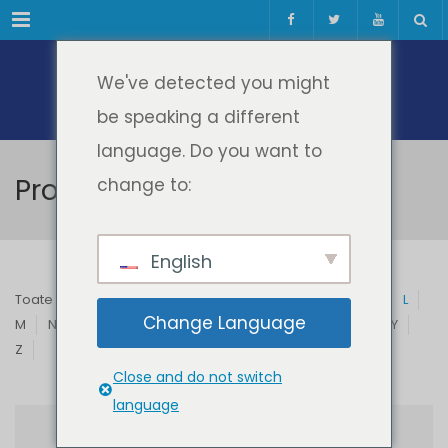
Meniul
We've detected you might
be speaking a different
language. Do you want to
Profesori & Invitați
change to:
English
Toate
A
B
C
D
E
F
G
H
I
J
K
L
Change Language
M
N
O
P
Q
R
S
T
U
V
W
X
Y
Z
Close and do not switch
language