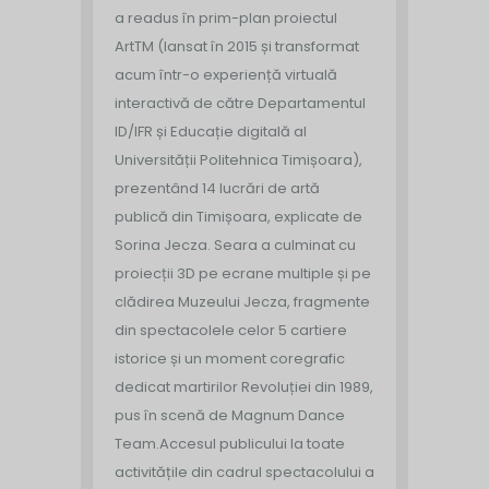
a readus în prim-plan proiectul
ArtTM (lansat în 2015 și transformat
acum într-o experiență virtuală
interactivă de către Departamentul
ID/IFR și Educație digitală al
Universității Politehnica Timișoara),
prezentând 14 lucrări de artă
publică din Timișoara, explicate de
Sorina Jecza. Seara a culminat cu
proiecții 3D pe ecrane multiple și pe
clădirea Muzeului Jecza, fragmente
din spectacolele celor 5 cartiere
istorice și un moment coregrafic
dedicat martirilor Revoluției din 1989,
pus în scenă de Magnum Dance
Team.
Accesul publicului la toate
activitățile din cadrul spectacolului a