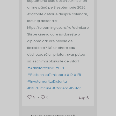
septembrie este deschisă!
Înscrieri
online până pe 8 septembrie 2026.
Află toate detaliile despre calendar,
locuri și dosar aici:
https://elearning.upt.ro/ro/admitere/
Știi pe cineva care își dorește o
diplomă dar are nevoie de
flexibilitate? Dă un share sau
etichetează un prieten, s-ar putea
să-i schimbi planurile de viitor!
#Admitere2026
#UPT
#PolitehnicaTimisoara
#ID
#IFR
#InvatamantLaDistanta
#StudiuOnline
#Cariera
#Viitor
5
0
Aug 6