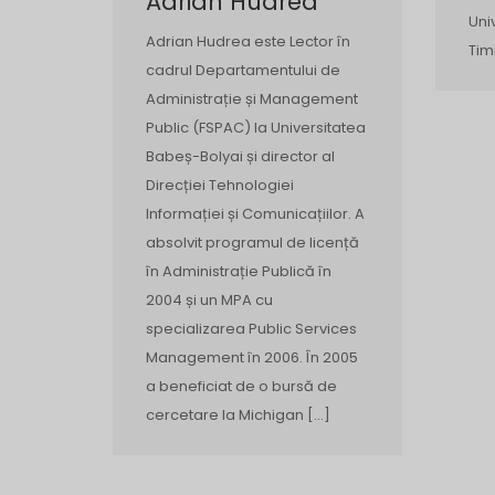
Adrian Hudrea
Uni
Adrian Hudrea este Lector în
Tim
cadrul Departamentului de
Administrație și Management
Public (FSPAC) la Universitatea
Babeș-Bolyai și director al
Direcției Tehnologiei
Informației și Comunicațiilor. A
absolvit programul de licență
în Administrație Publică în
2004 și un MPA cu
specializarea Public Services
Management în 2006. În 2005
a beneficiat de o bursă de
cercetare la Michigan […]