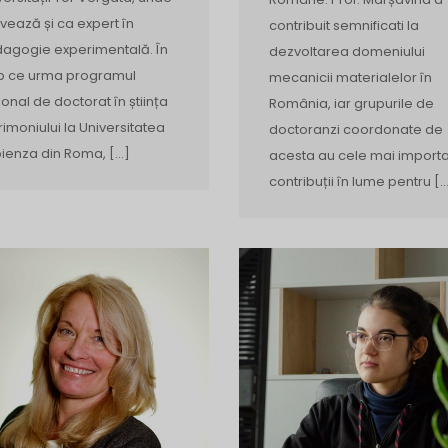
ivează și ca expert în
contribuit semnificati la
agogie experimentală. În
dezvoltarea domeniului
p ce urma programul
mecanicii materialelor în
ional de doctorat în știința
România, iar grupurile de
rimoniului la Universitatea
doctoranzi coordonate de
ienza din Roma, […]
acesta au cele mai import
contribuții în lume pentru [