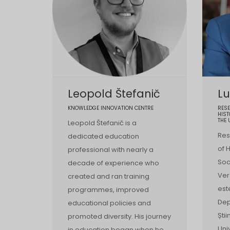
Leopold Štefanič
Lu
KNOWLEDGE INNOVATION CENTRE
RESE
HIST
THE 
Leopold Štefanič is a
Res
dedicated education
of 
professional with nearly a
Soc
decade of experience who
Ver
created and ran training
est
programmes, improved
Dep
educational policies and
Ști
promoted diversity. His journey
Uni
in education began when he