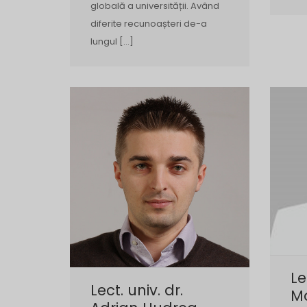
globală a universității. Având
diferite recunoașteri de-a
lungul […]
Le
Lect. univ. dr.
Ma