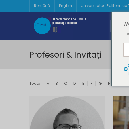
Română
English
Universitatea Politehnica
Acasă
We
Prima 
la
Profesori & Invitați
Toate
A
B
C
D
E
F
G
H
I
J