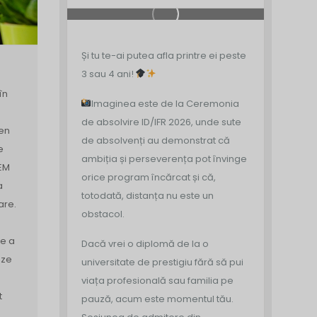
Și tu te-ai putea afla printre ei peste
3 sau 4 ani!
în
Imaginea este de la Ceremonia
de absolvire ID/IFR 2026, unde sute
en
de absolvenți au demonstrat că
e
ambiția și perseverența pot învinge
EM
orice program încărcat și că,
a
totodată, distanța nu este un
are.
obstacol.
de a
Dacă vrei o diplomă de la o
eze
universitate de prestigiu fără să pui
a
viața profesională sau familia pe
t
pauză, acum este momentul tău.