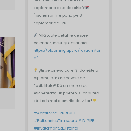
Sesiunea de admitere din
septembrie este deschisă!
Înscrieri online până pe 8
septembrie 2026.
Află toate detaliile despre
calendar, locuri și dosar aici:
https://elearning.upt.ro/ro/admiter
e/
Știi pe cineva care își dorește o
diplomă dar are nevoie de
flexibilitate? Dă un share sau
etichetează un prieten, s-ar putea
să-i schimbi planurile de viitor!
#Admitere2026
#UPT
#PolitehnicaTimisoara
#ID
#IFR
#InvatamantLaDistanta