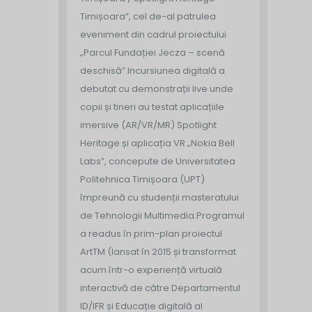
Timișoara”, cel de-al patrulea
eveniment din cadrul proiectului
„Parcul Fundației Jecza – scenă
deschisă”.
Incursiunea digitală a
debutat cu demonstrații live unde
copii și tineri au testat aplicațiile
imersive (AR/VR/MR) Spotlight
Heritage și aplicația VR „Nokia Bell
Labs”, concepute de Universitatea
Politehnica Timișoara (UPT)
împreună cu studenții masteratului
de Tehnologii Multimedia.
Programul
a readus în prim-plan proiectul
ArtTM (lansat în 2015 și transformat
acum într-o experiență virtuală
interactivă de către Departamentul
ID/IFR și Educație digitală al