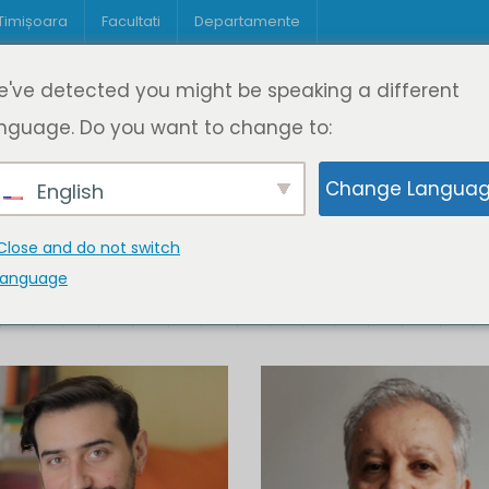
 Timișoara
Facultati
Departamente
Despre DeL
Educație
Educație
've detected you might be speaking a different
pagină
Cine suntem
Oferta de cursuri
Digitaliz
nguage. Do you want to change to:
Change Langua
English
Close and do not switch
language
K
L
M
N
O
P
Q
R
S
T
U
V
W
X