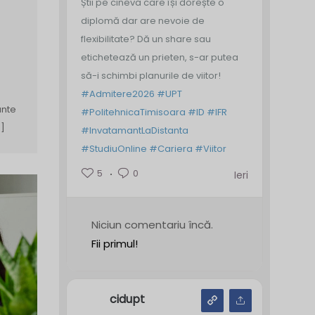
Știi pe cineva care își dorește o
diplomă dar are nevoie de
flexibilitate? Dă un share sau
etichetează un prieten, s-ar putea
să-i schimbi planurile de viitor!
#Admitere2026
#UPT
ante
#PolitehnicaTimisoara
#ID
#IFR
…]
#InvatamantLaDistanta
#StudiuOnline
#Cariera
#Viitor
5
0
Ieri
Niciun comentariu încă.
Fii primul!
cidupt