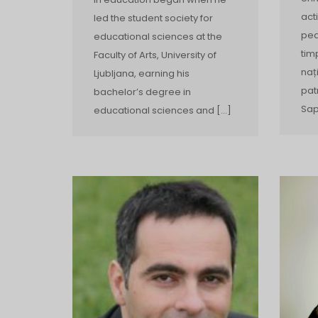
act
led the student society for
ped
educational sciences at the
tim
Faculty of Arts, University of
naț
Ljubljana, earning his
pat
bachelor’s degree in
Sap
educational sciences and […]