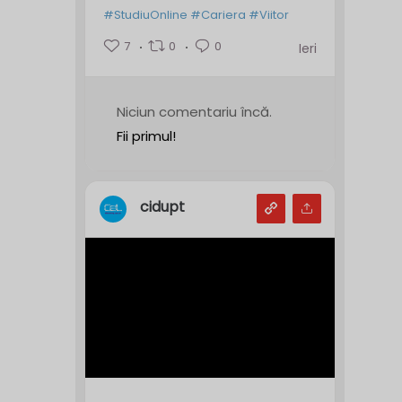
#StudiuOnline
#Cariera
#Viitor
7
0
0
Ieri
Niciun comentariu încă.
Fii primul!
cidupt