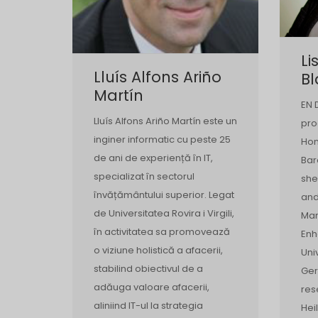
Li
Lluís Alfons Ariño
B
Martín
EN 
Lluís Alfons Ariño Martín este un
pro
inginer informatic cu peste 25
Hom
de ani de experiență în IT,
Bar
specializat în sectorul
she
învățământului superior. Legat
and
de Universitatea Rovira i Virgili,
Man
în activitatea sa promovează
Enh
o viziune holistică a afacerii,
Uni
stabilind obiectivul de a
Ger
adăuga valoare afacerii,
res
aliniind IT-ul la strategia
Hei