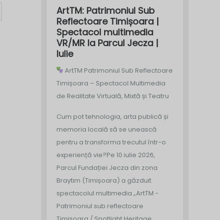
ArtTM: Patrimoniul Sub
Reflectoare Timișoara |
Spectacol multimedia
VR/MR la Parcul Jecza |
Iulie
ArtTM Patrimoniul Sub Reflectoare
Timișoara – Spectacol Multimedia
de Realitate Virtuală, Mixtă și Teatru
Cum pot tehnologia, arta publică și
memoria locală să se unească
pentru a transforma trecutul într-o
experiență vie?
Pe 10 iulie 2026,
Parcul Fundației Jecza din zona
Braytim (Timișoara) a găzduit
spectacolul multimedia „ArtTM -
Patrimoniul sub reflectoare
Timișoara / Spotlight Heritage