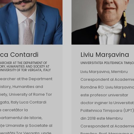
ca Contardi
Liviu Marșavina
ARCHER AT THE DEPARTMENT OF
UNIVERSITATEA POLITEHNICA TIMIȘ
ORY, HUMANITIES AND SOCIETY AT
UNIVERSITY OF TOR VERGATA, ITALY
Liviu Marșavina, Membru
earcher at the Department
Corespondent al Academie
History, Humanities and
Române RO: Liviu Marșavin
iety, University of Rome Tor
este profesor universitar
gata, Italy Luca Contardi
doctor inginer la Universita
e cercetător la
Politehnica Timișoara (UPT),
artamentul de Istorie,
din 2018 este Membru
ințe Umaniste și Societate al
Corespondent al Academie
versității Tor Vergata, unde
Române. Prof. Marșavina a