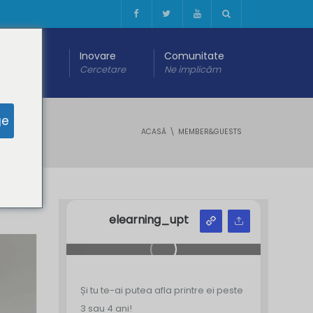
 digitală
Inovare
Comunitate
are
Cercetare
Ne implicăm
ge
ACASĂ
MEMBER&GUESTS
Y
Z
elearning_upt
Și tu te-ai putea afla printre ei peste
3 sau 4 ani!