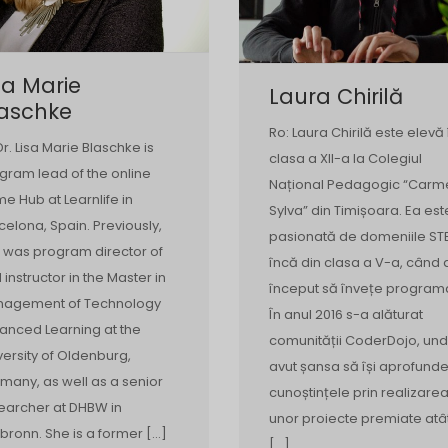
sa Marie
Laura Chirilă
laschke
Ro: Laura Chirilă este elevă 
Dr. Lisa Marie Blaschke is
clasa a XII-a la Colegiul
gram lead of the online
Național Pedagogic “Carm
e Hub at Learnlife in
Sylva” din Timișoara. Ea est
celona, Spain. Previously,
pasionată de domeniile ST
 was program director of
încă din clasa a V-a, când 
 instructor in the Master in
început să învețe program
agement of Technology
În anul 2016 s-a alăturat
anced Learning at the
comunității CoderDojo, un
versity of Oldenburg,
avut șansa să își aprofund
many, as well as a senior
cunoștințele prin realizare
earcher at DHBW in
unor proiecte premiate atâ
lbronn. She is a former […]
[…]