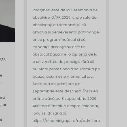
Imaginea este de la Ceremonia de
absolvire ID/IFR 2026, unde sute de
absolvenți au demonstrat că
ambiția și perseverența pot învinge
orice program încărcat și că,
totodată, distanța nu este un
obstacol.
Dacă vrei o diplomă de la
OARA
o universitate de prestigiu fără să
pui viața profesională sau familia pe
i
pauză, acum este momentul tău.
a
Sesiunea de admitere din
septembrie este deschisă!
Înscrieri
tea
online până pe 8 septembrie 2026.
 iar
Află toate detaliile despre calendar,
locuri și dosar aici:
i
https://elearning.upt.ro/ro/admitere/