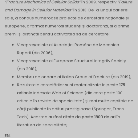
“Fracture Mechanics of Cellular Solids”
în 2009, respectiv
“Failure
and Damage in Cellular Materials”
în 2013. De-a lungul carierei
sale, a condus numeroase proiecte de cercetare naționale și
europene, a format numeroși studenți și doctoranzi, și a primit
premii și distincții pentru activitatea sa de cercetare:
Vicepreședinte al Asociației Române de Mecanica
Ruperii (din 2006);
Vicepreședinte al European Structural Integrity Society
(din 2018);
Membru de onoare al Italian Group of Fracture (din 2019);
Rezultatele cercetărilor sunt materializate în peste
175
articole
indexate Web of Science (din care peste 100
articole în reviste de specialitate) și mai multe capitole de
cărți publicate în edituri prestigioase (Springer, Trans
Tech). Acestea
au fost citate de peste 1800 de ori
în
literatura de specialitate;
EN: