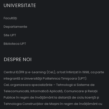
UNIVERSITATE
Facultăți
Departamente
Site UPT
Biblioteca UPT
DESPRE NOI
Centrul ID/IFR și e-Learning (CeL), a fost înființat în 1998, ca parte
integrantă a Universităţii Politehnica Timişoara (UPT).
CeL organizeaza specializările – Tehnologii si Sisteme de
Telecomunicatii, Informatică Aplicată, Comunicare și Relații
Publice în regim de învăţământ la distanță de ciclu licenţă și
Tehnologia Construcțiilor de Mașini în regim de învățământ cu