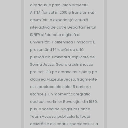
a readus în prim-plan proiectul
ArtTM (lansat în 2015 și transformat
acum într-o experiență virtuală
interactivă de către Departamentul
ID/IFR și Educație digitală al
Universității Politehnica Timișoara),
prezentând 14 lucrări de artă
publică din Timișoara, explicate de
Sorina Jecza. Seara a culminat cu
proiecții 3D pe ecrane multiple și pe
clădirea Muzeului Jecza, fragmente
din spectacolele celor 5 cartiere
istorice și un moment coregrafic
dedicat martirilor Revoluției din 1989,
pus în scenă de Magnum Dance
Team.
Accesul publicului la toate
activitățile din cadrul spectacolului a