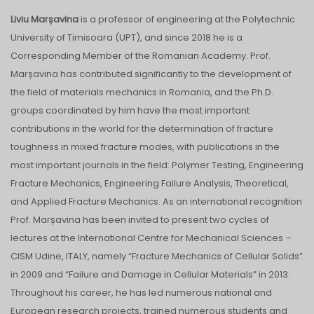
Liviu Marșavina
is a professor of engineering at the Polytechnic
University of Timisoara (UPT), and since 2018 he is a
Corresponding Member of the Romanian Academy. Prof.
Marșavina has contributed significantly to the development of
the field of materials mechanics in Romania, and the Ph.D.
groups coordinated by him have the most important
contributions in the world for the determination of fracture
toughness in mixed fracture modes, with publications in the
most important journals in the field: Polymer Testing, Engineering
Fracture Mechanics, Engineering Failure Analysis, Theoretical,
and Applied Fracture Mechanics. As an international recognition
Prof. Marșavina has been invited to present two cycles of
lectures at the International Centre for Mechanical Sciences –
CISM Udine, ITALY, namely “Fracture Mechanics of Cellular Solids”
in 2009 and “Failure and Damage in Cellular Materials” in 2013.
Throughout his career, he has led numerous national and
European research projects, trained numerous students and