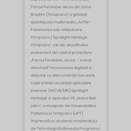
Parcul Fundației Jecza din zona
Braytim (Timișoara) a găzduit
spectacolul multimedia „ArtTM -
Patrimoniul sub reflectoare
Timișoara / Spotlight Heritage
Timișoara”, cel de-al patrulea
eveniment din cadrul proiectului
„Parcul Fundației Jecza – scenă
deschisă”.
Incursiunea digitală a
debutat cu demonstrații live unde
copii și tineri au testat aplicațiile
imersive (AR/VR/MR) Spotlight
Heritage și aplicația VR „Nokia Bell
Labs”, concepute de Universitatea
Politehnica Timișoara (UPT)
împreună cu studenții masteratului
de Tehnologii Multimedia.
Programul