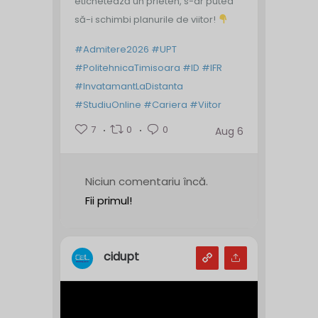
etichetează un prieten, s-ar putea
să-i schimbi planurile de viitor!
#Admitere2026
#UPT
#PolitehnicaTimisoara
#ID
#IFR
#InvatamantLaDistanta
#StudiuOnline
#Cariera
#Viitor
7
0
0
Aug 6
Niciun comentariu încă.
Fii primul!
cidupt