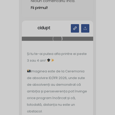
Niciun comentariu încă.
Fii primul!
cidupt
Și tu te-ai putea afla printre ei peste
3 sau 4 ani!
Imaginea este de la Ceremonia
de absolvire ID/IFR 2026, unde sute
de absolvenți au demonstrat că
ambiția și perseverența pot învinge
orice program încărcat și că,
totodată, distanța nu este un
obstacol.