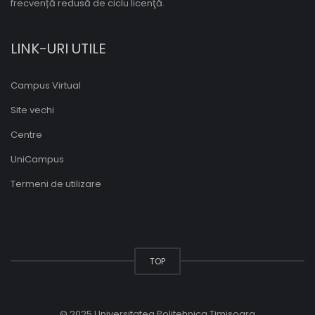
frecvență redusă de ciclu licenţă.
LINK-URI UTILE
Campus Virtual
Site vechi
Centre
UniCampus
Termeni de utilizare
TOP
© 2025 Universitatea Politehnica Timisoara