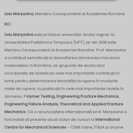
Liviu Marșavina
, Membru Corespondent al Academiei Române
RO:
Liviu Marșavina
este p
rofesor universitar doctor inginer la
Universitatea Politehnica Timișoara (UPT), iar din 2018 este
Membru Corespondent al Academiei Române. Prof. Marșavina
a contribuit semnificati la dezvoltarea domeniului mecanicii
materialelor în România, iar grupurile de doctoranzi
coordonate de acesta au cele mai importante contribuții în
lume pentru determinarea tenacității la rupere în modurile
mixte de rupere, cu publicații în cele mai importante reviste în
domeniu: P
olymer Testing, Engineering Fracture Mechanics,
Engineering Failure Analysis, Theoretical and Applied Fracture
Mechanics
. Ca o recunoaștere internațională prof. Marșavina a
fost invitat să prezinte două cicluri de cursuri la
International
Centre for Mechanical Sciences
– CISM Udine, ITALIA și anume