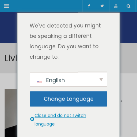
Meniul
We've detected you might
be speaking a different
language. Do you want to
Liviu Marșavina
change to:
English
Liviu Marșavina
Change Language
UNIVERSITATEA POLITEHNICA TIMIȘOARA
Close and do not switch
language