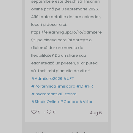
septembrie este deschisă!
Înscrieri
online până pe 8 septembrie 2026.
Află toate detaliile despre calendar,
locuri și dosar aici:
https://elearning.upt.ro/ro/admitere/
Știi pe cineva care își dorește o
diplomă dar are nevoie de
flexibilitate? Dă un share sau
etichetează un prieten, s-ar putea
să-i schimbi planurile de viitor!
#Admitere2026
#UPT
#PolitehnicaTimisoara
#ID
#IFR
#InvatamantLaDistanta
#StudiuOnline
#Cariera
#Viitor
5
0
Aug 6