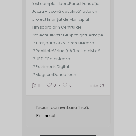
fost complet liber.
„Parcul Fundației
Jecza – scenă deschisă” este un
proiect finanțat de Municipiul
Timișoara prin Centrul de
Proiecte.
#ArtTM #SpotlightHeritage
#Timișoara2026 #ParculJecza
#RealitateVirtuală #RealitateMixtă
#UPT #PeterJecza
#PatrimoniuDigital
#MagnumDanceTeam
0
0
11
iulie 23
Niciun comentariu încă.
Fii primul!