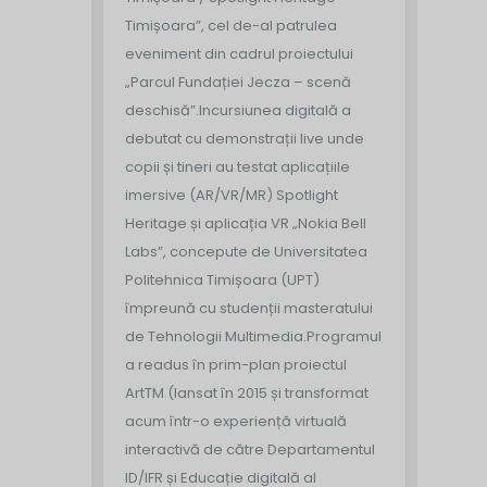
Timișoara”, cel de-al patrulea
eveniment din cadrul proiectului
„Parcul Fundației Jecza – scenă
deschisă”.
Incursiunea digitală a
debutat cu demonstrații live unde
copii și tineri au testat aplicațiile
imersive (AR/VR/MR) Spotlight
Heritage și aplicația VR „Nokia Bell
Labs”, concepute de Universitatea
Politehnica Timișoara (UPT)
împreună cu studenții masteratului
de Tehnologii Multimedia.
Programul
a readus în prim-plan proiectul
ArtTM (lansat în 2015 și transformat
acum într-o experiență virtuală
interactivă de către Departamentul
ID/IFR și Educație digitală al