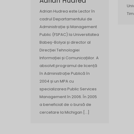
Adrian Hudrea
Uni
Adrian Hudrea este Lector în
Tim
cadrul Departamentului de
Administrație și Management
Public (FSPAC) la Universitatea
Babeș-Bolyai și director al
Direcției Tehnologiei
Informației și Comunicațiilor. A
absolvit programul de licență
în Administrație Publică în
2004 și un MPA cu
specializarea Public Services
Management în 2006. În 2005
a beneficiat de o bursă de
cercetare la Michigan […]