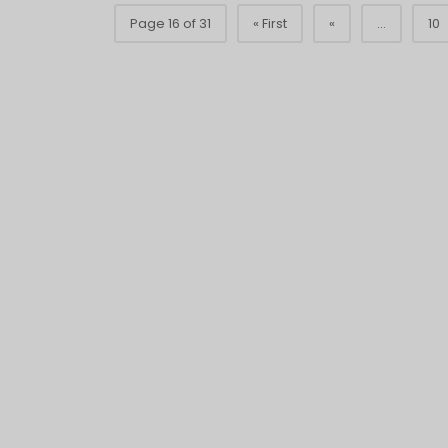
Page 16 of 31
« First
«
...
10