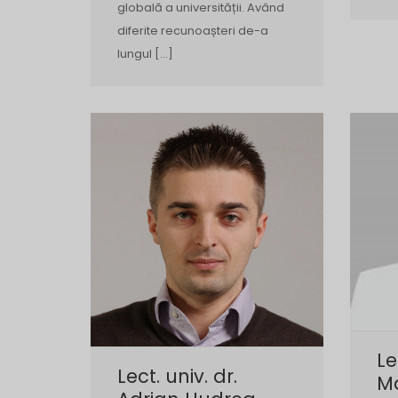
globală a universității. Având
diferite recunoașteri de-a
lungul […]
Le
Lect. univ. dr.
Ma