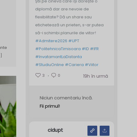
Știi pe cineva care își dorește o
diplomă dar are nevoie de
flexibilitate? Dă un share sau
etichetează un prieten, s-ar putea
să-i schimbi planurile de viitor!
#Admitere2026
#UPT
ante
#PolitehnicaTimisoara
#ID
#IFR
…]
#InvatamantLaDistanta
#StudiuOnline
#Cariera
#Viitor
3
0
19h în urmă
Niciun comentariu încă.
Fii primul!
cidupt