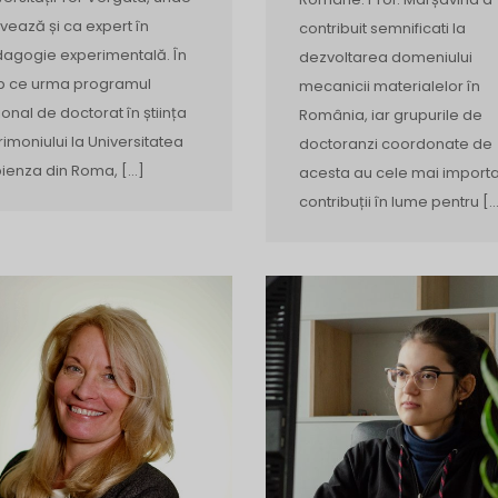
ivează și ca expert în
contribuit semnificati la
agogie experimentală. În
dezvoltarea domeniului
p ce urma programul
mecanicii materialelor în
ional de doctorat în știința
România, iar grupurile de
rimoniului la Universitatea
doctoranzi coordonate de
ienza din Roma, […]
acesta au cele mai import
contribuții în lume pentru [