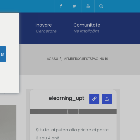
 digitală
Inovare
Comunitate
are
Cercetare
Ne implicăm
ge
ACASĂ
MEMBER&GUESTS
PAGINĂ 16
Y
Z
elearning_upt
Și tu te-ai putea afla printre ei peste
3 sau 4 ani!