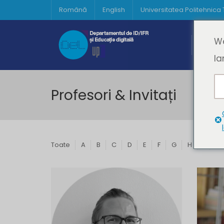
Română
English
Universitatea Politehnica
Acasă
We
Prima 
la
Profesori & Invitați
Toate
A
B
C
D
E
F
G
H
I
J