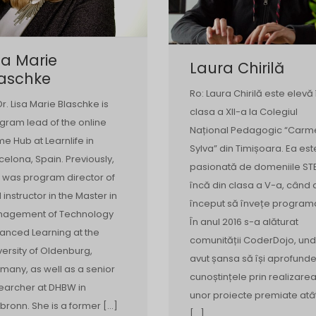
sa Marie
Laura Chirilă
laschke
Ro: Laura Chirilă este elevă 
Dr. Lisa Marie Blaschke is
clasa a XII-a la Colegiul
gram lead of the online
Național Pedagogic “Carm
e Hub at Learnlife in
Sylva” din Timișoara. Ea est
celona, Spain. Previously,
pasionată de domeniile ST
 was program director of
încă din clasa a V-a, când 
 instructor in the Master in
început să învețe program
agement of Technology
În anul 2016 s-a alăturat
anced Learning at the
comunității CoderDojo, un
versity of Oldenburg,
avut șansa să își aprofund
many, as well as a senior
cunoștințele prin realizare
earcher at DHBW in
unor proiecte premiate atâ
lbronn. She is a former […]
[…]