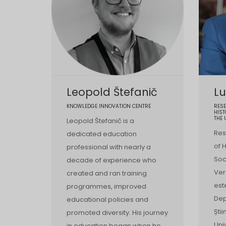
Leopold Štefanič
Lu
KNOWLEDGE INNOVATION CENTRE
RESE
HIST
THE 
Leopold Štefanič is a
Res
dedicated education
of 
professional with nearly a
Soc
decade of experience who
Ver
created and ran training
est
programmes, improved
Dep
educational policies and
Ști
promoted diversity. His journey
Uni
in education began when he