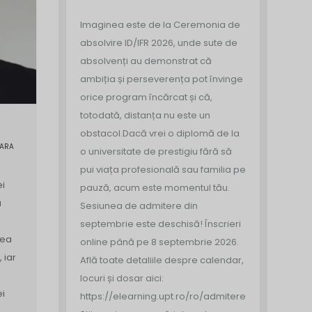
Imaginea este de la Ceremonia de
absolvire ID/IFR 2026, unde sute de
absolvenți au demonstrat că
ambiția și perseverența pot învinge
orice program încărcat și că,
totodată, distanța nu este un
obstacol.
Dacă vrei o diplomă de la
OARA
o universitate de prestigiu fără să
pui viața profesională sau familia pe
i
pauză, acum este momentul tău.
a
Sesiunea de admitere din
septembrie este deschisă!
Înscrieri
tea
online până pe 8 septembrie 2026.
 iar
Află toate detaliile despre calendar,
locuri și dosar aici:
i
https://elearning.upt.ro/ro/admitere/