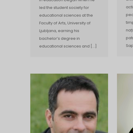
act
led the student society for
ped
educational sciences at the
tim
Faculty of Arts, University of
naț
Ljubljana, earning his
pat
bachelor’s degree in
Sap
educational sciences and […]