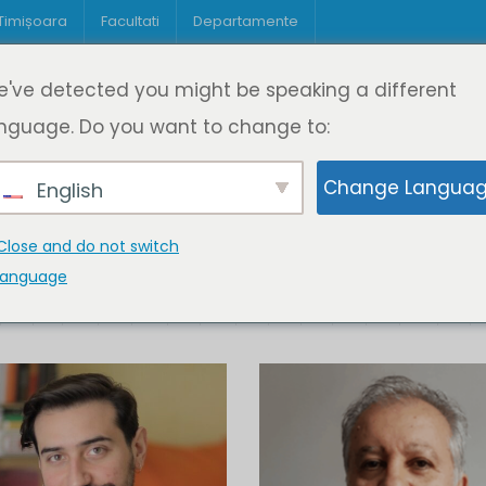
 Timișoara
Facultati
Departamente
Despre DeL
Educație
Educație
've detected you might be speaking a different
pagină
Cine suntem
Oferta de cursuri
Digitaliz
nguage. Do you want to change to:
Change Langua
English
Close and do not switch
language
K
L
M
N
O
P
Q
R
S
T
U
V
W
X