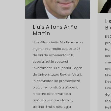
Li
Lluís Alfons Ariño
B
Martín
EN 
Lluís Alfons Ariño Martín este un
pro
inginer informatic cu peste 25
Hom
de ani de experiență în IT,
Bar
specializat în sectorul
she
învățământului superior. Legat
and
de Universitatea Rovira i Virgili,
Man
în activitatea sa promovează
Enh
o viziune holistică a afacerii,
Uni
stabilind obiectivul de a
Ger
adăuga valoare afacerii,
res
aliniind IT-ul la strategia
Hei