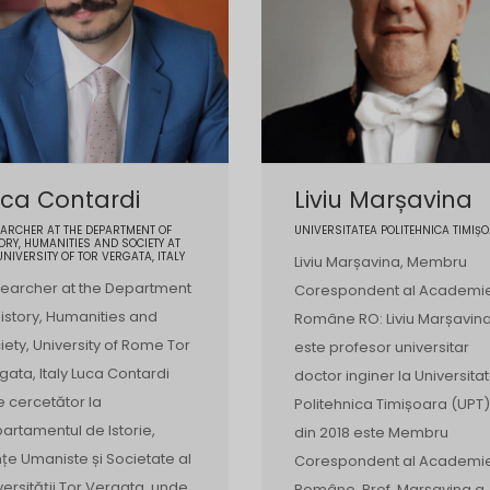
ca Contardi
Liviu Marșavina
ARCHER AT THE DEPARTMENT OF
UNIVERSITATEA POLITEHNICA TIMIȘ
ORY, HUMANITIES AND SOCIETY AT
UNIVERSITY OF TOR VERGATA, ITALY
Liviu Marșavina, Membru
earcher at the Department
Corespondent al Academie
History, Humanities and
Române RO: Liviu Marșavin
iety, University of Rome Tor
este profesor universitar
gata, Italy Luca Contardi
doctor inginer la Universita
e cercetător la
Politehnica Timișoara (UPT),
artamentul de Istorie,
din 2018 este Membru
ințe Umaniste și Societate al
Corespondent al Academie
versității Tor Vergata, unde
Române. Prof. Marșavina a