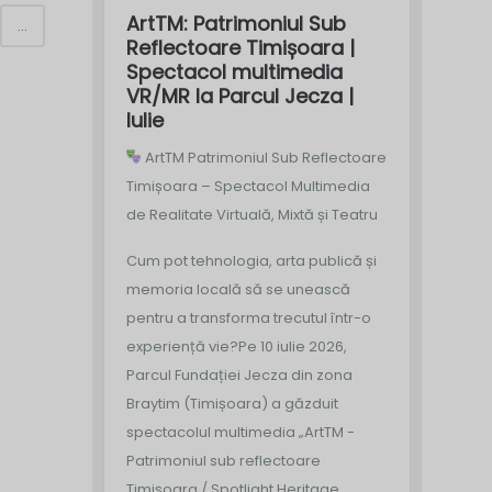
ArtTM: Patrimoniul Sub
...
Reflectoare Timișoara |
Spectacol multimedia
VR/MR la Parcul Jecza |
Iulie
ArtTM Patrimoniul Sub Reflectoare
Timișoara – Spectacol Multimedia
de Realitate Virtuală, Mixtă și Teatru
Cum pot tehnologia, arta publică și
memoria locală să se unească
pentru a transforma trecutul într-o
experiență vie?
Pe 10 iulie 2026,
Parcul Fundației Jecza din zona
Braytim (Timișoara) a găzduit
spectacolul multimedia „ArtTM -
Patrimoniul sub reflectoare
Timișoara / Spotlight Heritage