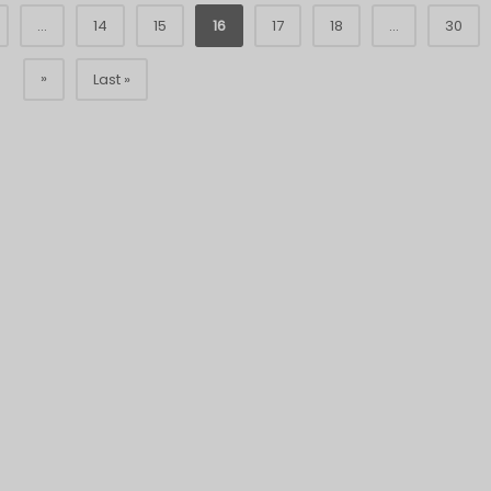
...
14
15
16
17
18
...
30
»
Last »