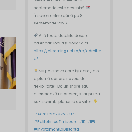
Sesiunea de admitere din
septembrie este deschisă!
Înscrieri online până pe 8
septembrie 2026.
Află toate detaliile despre
calendar, locuri și dosar aici:
https://elearning.upt.ro/ro/admiter
e/
Știi pe cineva care își dorește o
diplomă dar are nevoie de
flexibilitate? Dă un share sau
etichetează un prieten, s-ar putea
să-i schimbi planurile de viitor!
#Admitere2026
#UPT
#PolitehnicaTimisoara
#ID
#IFR
#InvatamantLaDistanta