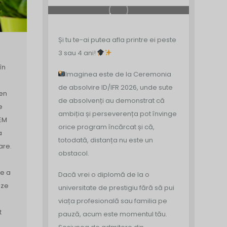
Și tu te-ai putea afla printre ei peste
3 sau 4 ani!
în
Imaginea este de la Ceremonia
de absolvire ID/IFR 2026, unde sute
en
de absolvenți au demonstrat că
e
ambiția și perseverența pot învinge
EM
orice program încărcat și că,
a
totodată, distanța nu este un
are.
obstacol.
de a
Dacă vrei o diplomă de la o
eze
universitate de prestigiu fără să pui
a
viața profesională sau familia pe
t
pauză, acum este momentul tău.