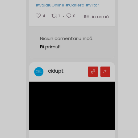
#StudiuOnline
#Cariera
#Viitor
4
1
0
19h în urmă
Niciun comentariu încă.
Fii primul!
cidupt